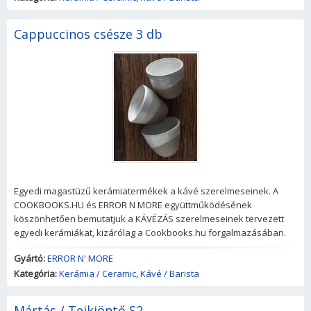
Cappuccinos csésze 3 db
Egyedi magastüzű kerámiatermékek a kávé szerelmeseinek. A
COOKBOOKS.HU és ERROR N MORE együttműködésének
köszönhetően bemutatjuk a KÁVÉZÁS szerelmeseinek tervezett
egyedi kerámiákat, kizárólag a Cookbooks.hu forgalmazásában.
Gyártó:
ERROR N' MORE
Kategória:
Kerámia / Ceramic
,
Kávé / Barista
Mártás / Tejkiöntő S2