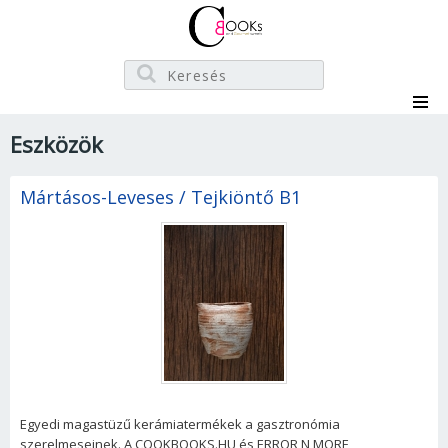
Eszközök
Mártásos-Leveses / Tejkiöntő B1
Egyedi magastüzű kerámiatermékek a gasztronómia
szerelmeseinek. A COOKBOOKS.HU és ERROR N MORE