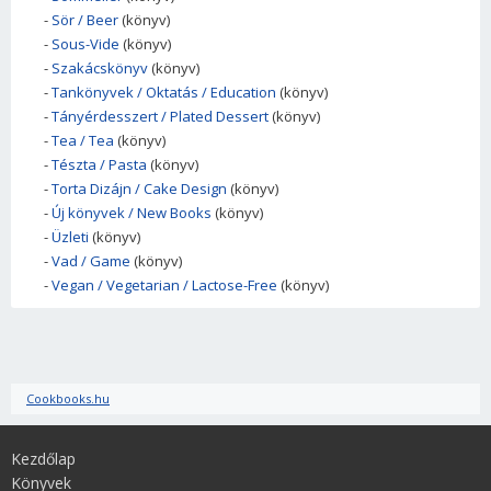
-
Sör / Beer
(könyv)
-
Sous-Vide
(könyv)
-
Szakácskönyv
(könyv)
-
Tankönyvek / Oktatás / Education
(könyv)
-
Tányérdesszert / Plated Dessert
(könyv)
-
Tea / Tea
(könyv)
-
Tészta / Pasta
(könyv)
-
Torta Dizájn / Cake Design
(könyv)
-
Új könyvek / New Books
(könyv)
-
Üzleti
(könyv)
-
Vad / Game
(könyv)
-
Vegan / Vegetarian / Lactose-Free
(könyv)
Cookbooks.hu
Kezdőlap
Könyvek