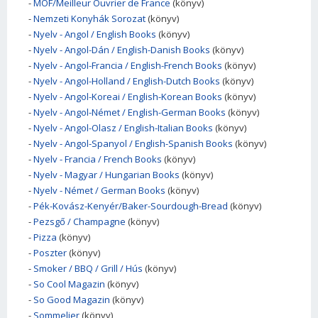
-
MOF/Meilleur Ouvrier de France
(könyv)
-
Nemzeti Konyhák Sorozat
(könyv)
-
Nyelv - Angol / English Books
(könyv)
-
Nyelv - Angol-Dán / English-Danish Books
(könyv)
-
Nyelv - Angol-Francia / English-French Books
(könyv)
-
Nyelv - Angol-Holland / English-Dutch Books
(könyv)
-
Nyelv - Angol-Koreai / English-Korean Books
(könyv)
-
Nyelv - Angol-Német / English-German Books
(könyv)
-
Nyelv - Angol-Olasz / English-Italian Books
(könyv)
-
Nyelv - Angol-Spanyol / English-Spanish Books
(könyv)
-
Nyelv - Francia / French Books
(könyv)
-
Nyelv - Magyar / Hungarian Books
(könyv)
-
Nyelv - Német / German Books
(könyv)
-
Pék-Kovász-Kenyér/Baker-Sourdough-Bread
(könyv)
-
Pezsgő / Champagne
(könyv)
-
Pizza
(könyv)
-
Poszter
(könyv)
-
Smoker / BBQ / Grill / Hús
(könyv)
-
So Cool Magazin
(könyv)
-
So Good Magazin
(könyv)
-
Sommelier
(könyv)