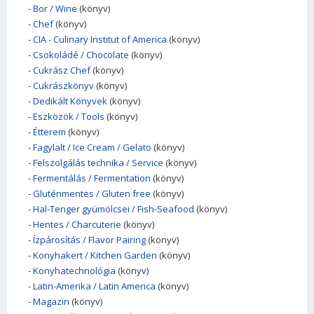
-
Bor / Wine
(könyv)
-
Chef
(könyv)
-
CIA - Culinary Institut of America
(könyv)
-
Csokoládé / Chocolate
(könyv)
-
Cukrász Chef
(könyv)
-
Cukrászkönyv
(könyv)
-
Dedikált Könyvek
(könyv)
-
Eszközök / Tools
(könyv)
-
Étterem
(könyv)
-
Fagylalt / Ice Cream / Gelato
(könyv)
-
Felszolgálás technika / Service
(könyv)
-
Fermentálás / Fermentation
(könyv)
-
Gluténmentes / Gluten free
(könyv)
-
Hal-Tenger gyümölcsei / Fish-Seafood
(könyv)
-
Hentes / Charcuterie
(könyv)
-
Ízpárosítás / Flavor Pairing
(könyv)
-
Konyhakert / Kitchen Garden
(könyv)
-
Konyhatechnológia
(könyv)
-
Latin-Amerika / Latin America
(könyv)
-
Magazin
(könyv)