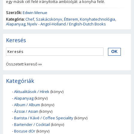
egy másik cél felé irányította ambícióját: a konyha felé.
Szerzők:
Edwin Menue
Kategória:
Chef
,
Szakácskönyv
,
Étterem
,
Konyhatechnológia
,
Alapanyag
,
Nyelv - Angol-Holland / English-Dutch Books
Keresés
Összetett kereső »»
Kategóriák
-
Aktualitások / Hírek
(könyv)
-
Alapanyag
(könyv)
-
Album / Album
(könyv)
-
Ázsiai / Asian
(könyv)
-
Barista / Kávé / Coffee Speciality
(könyv)
-
Bartender / Cocktail
(könyv)
-
Bocuse dOr
(könyv)