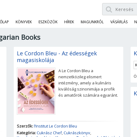
ŐLAP
KÖNYVEK
ESZKÖZÖK
HÍREK
MAGUNKRÓL
VÁSÁRLÁS
N
ngarian Books
Le Cordon Bleu - Az édességek
K
magasiskolája
A Le Cordon Bleu a
Ö
nemzetközileg elismert
intézmény, amely a kulináris
kiválóság szinonimája a profik
K
és amatőrök számára egyaránt.
Szerzők:
l’Institut Le Cordon Bleu
Kategória:
Cukrász Chef
,
Cukrászkönyv
,