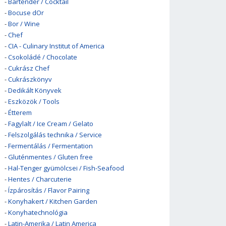
-
Bartender / Cocktail
-
Bocuse dOr
-
Bor / Wine
-
Chef
-
CIA - Culinary Institut of America
-
Csokoládé / Chocolate
-
Cukrász Chef
-
Cukrászkönyv
-
Dedikált Könyvek
-
Eszközök / Tools
-
Étterem
-
Fagylalt / Ice Cream / Gelato
-
Felszolgálás technika / Service
-
Fermentálás / Fermentation
-
Gluténmentes / Gluten free
-
Hal-Tenger gyümölcsei / Fish-Seafood
-
Hentes / Charcuterie
-
Ízpárosítás / Flavor Pairing
-
Konyhakert / Kitchen Garden
-
Konyhatechnológia
-
Latin-Amerika / Latin America