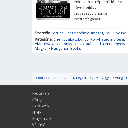
módszereit. Lépésről lépésre
követhetjük a
csúcsgasztronómia
mesterfogásait.
Szerzők:
Bocuse Gasztronómiai Intézet
,
Paul Bocuse
Kategória:
Chef
,
Szakácskönyv
,
Konyhatechnológia
,
Alapanyag
,
Tankönyvek / Oktatás / Education
,
Nyelv -
Magyar / Hungarian Books
»
Cookbooks.hu
Kategória: Nyelv - Magyar / Hungar
Kezdőlap
Könyvek
Eszközök
Hírek
Magunkról
Vásárlás