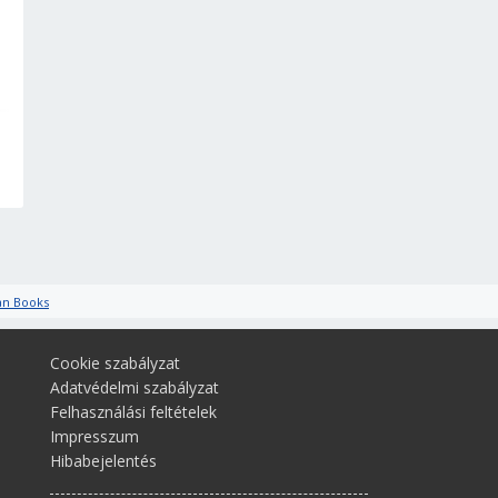
ian Books
Cookie szabályzat
Adatvédelmi szabályzat
Felhasználási feltételek
Impresszum
Hibabejelentés