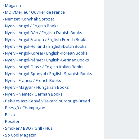
-
Magazin
-
MOF/Meilleur Ouvrier de France
-
Nemzeti Konyhák Sorozat
-
Nyelv - Angol / English Books
-
Nyelv - Angol-Dán / English-Danish Books
-
Nyelv - Angol-Francia / English-French Books
-
Nyelv - Angol-Holland / English-Dutch Books
-
Nyelv - Angol-Koreai / English-Korean Books
-
Nyelv - Angol-Német / English-German Books
-
Nyelv - Angol-Olasz / English-Italian Books
-
Nyelv - Angol-Spanyol / English-Spanish Books
-
Nyelv - Francia / French Books
-
Nyelv - Magyar / Hungarian Books
-
Nyelv - Német / German Books
-
Pék-Kovász-Kenyér/Baker-Sourdough-Bread
-
Pezsgő / Champagne
-
Pizza
-
Poszter
-
Smoker / BBQ / Grill / Hús
-
So Cool Magazin