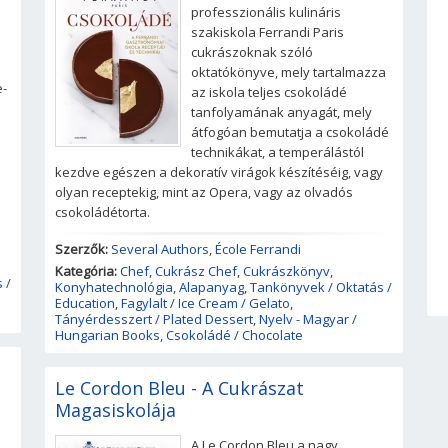
professzionális kulináris
szakiskola Ferrandi Paris
cukrászoknak szóló
oktatókönyve, mely tartalmazza
e-
az iskola teljes csokoládé
tanfolyamának anyagát, mely
átfogóan bemutatja a csokoládé
technikákat, a temperálástól
kezdve egészen a dekoratív virágok készítéséig, vagy
olyan receptekig, mint az Opera, vagy az olvadós
csokoládétorta.
Szerzők:
Several Authors
,
École Ferrandi
Kategória:
Chef
,
Cukrász Chef
,
Cukrászkönyv
,
 /
Konyhatechnológia
,
Alapanyag
,
Tankönyvek / Oktatás /
Education
,
Fagylalt / Ice Cream / Gelato
,
Tányérdesszert / Plated Dessert
,
Nyelv - Magyar /
Hungarian Books
,
Csokoládé / Chocolate
Le Cordon Bleu - A Cukrászat
Magasiskolája
A Le Cordon Bleu a nagy