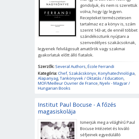
gondoljuk, és nem is szerettük
volna, hogy így legyen.
Recepteket természetesen
tartalmaz ez a könyv is, szám
szerint 143-at, de ennél többet
szándékoztunk nyújtani a
szenvedélyes szakácsoknak,
legyenek felvilágosult amatőrök vagy szakmai
gyakorlatuk előtt álló fiatalok.
Szerzők:
Several Authors
,
École Ferrandi
Kategória:
Chef
,
Szakácskönyv
,
Konyhatechnológia
,
Alapanyag
,
Tankönyvek / Oktatás / Education
,
MOF/Meilleur Ouvrier de France
,
Nyelv - Magyar /
Hungarian Books
Institut Paul Bocuse - A főzés
magasiskolája
Ismerjük meg a világhírű Paul
Bocuse Intézetet és kiváló
séfjeinek egyedülálló