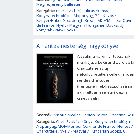
Magne
,
Jérémy Ballester
Kategória:
Cukrász Chef
,
Cukrászkönyv
,
Konyhatechnológia
,
Alapanyag
,
Pék-Kovász-
Kenyér/Baker-Sourdough-Bread
,
MOF/Meilleur Ouvri
de France
,
Nyelv - Magyar / Hungarian Books
,
Új
könyvek / New Books
A hentesmesterség nagykönyve
A szakma három virtuózának
munkája, a Le Grand Livre de l
Charcuterie az új
nélkülözhetetlen kellék minde
rendes charcutier
(hentestermék-készítő) számár
aki méltóan szeretnék ezt a
címet viselni.
Szerzők:
Arnaud Nicolas
,
Fabien Pairon
,
Christian Seg
Kategória:
Chef
,
Szakácskönyv
,
Konyhatechnológia
,
Alapanyag
,
MOF/Meilleur Ouvrier de France
,
Hentes /
Charcuterie
,
Nyelv - Magyar / Hungarian Books
,
Új