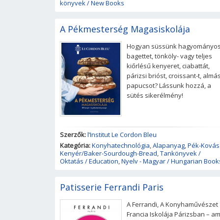
könyvek / New Books
A Pékmesterség Magasiskolája
Hogyan süssünk hagyományo
bagettet, tönköly- vagy teljes
kiőrlésű kenyeret, ciabattát,
párizsi brióst, croissant-t, almá
papucsot? Lássunk hozzá, a
sütés sikerélmény!
Szerzők:
l’Institut Le Cordon Bleu
Kategória:
Konyhatechnológia
,
Alapanyag
,
Pék-Kovás
Kenyér/Baker-Sourdough-Bread
,
Tankönyvek /
Oktatás / Education
,
Nyelv - Magyar / Hungarian Book
Patisserie Ferrandi Paris
A Ferrandi, A Konyhaművészet
Francia Iskolája Párizsban – am