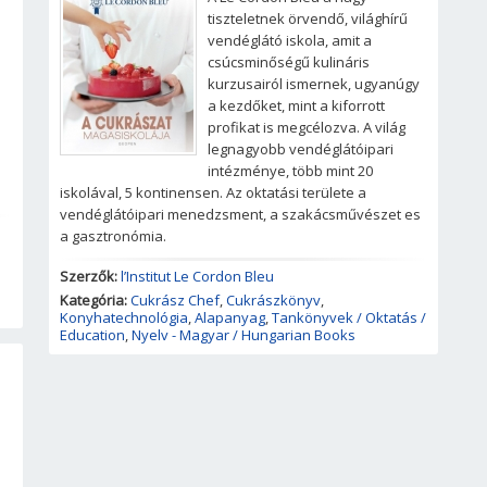
tiszteletnek örvendő, világhírű
vendéglátó iskola, amit a
csúcsminőségű kulináris
kurzusairól ismernek, ugyanúgy
a kezdőket, mint a kiforrott
profikat is megcélozva. A világ
legnagyobb vendéglátóipari
intézménye, több mint 20
iskolával, 5 kontinensen. Az oktatási területe a
vendéglátóipari menedzsment, a szakácsművészet es
a gasztronómia.
Szerzők:
l’Institut Le Cordon Bleu
Kategória:
Cukrász Chef
,
Cukrászkönyv
,
Konyhatechnológia
,
Alapanyag
,
Tankönyvek / Oktatás /
Education
,
Nyelv - Magyar / Hungarian Books