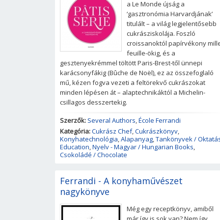
a Le Monde újság a
‘gasztronómia Harvardjának’
titulált – a világ legjelentősebb
cukrásziskolája. Foszló
croissanoktól papírvékony mill
feuille-ökig, és a
gesztenyekrémmel töltött Paris-Brest-től ünnepi
karácsonyfákig (Bûche de Noël), ez az összefoglaló
mű, kézen fogva vezeti a feltörekvő cukrászokat
minden lépésen át – alaptechnikáktól a Michelin-
csillagos desszertekig.
Szerzők:
Several Authors
,
École Ferrandi
Kategória:
Cukrász Chef
,
Cukrászkönyv
,
Konyhatechnológia
,
Alapanyag
,
Tankönyvek / Oktatás
Education
,
Nyelv - Magyar / Hungarian Books
,
Csokoládé / Chocolate
Ferrandi - A konyhaművészet
nagykönyve
Még egy receptkönyv, amiből
már így is sok van? Nem így