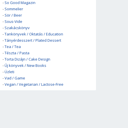
-
So Good Magazin
-
Sommelier
-
Sör / Beer
-
Sous-Vide
-
Szakácskönyv
-
Tankönyvek / Oktatás / Education
-
Tányérdesszert / Plated Dessert
-
Tea / Tea
-
Tészta / Pasta
-
Torta Dizájn / Cake Design
-
Új könyvek / New Books
-
Üzleti
-
Vad / Game
-
Vegan / Vegetarian / Lactose-Free