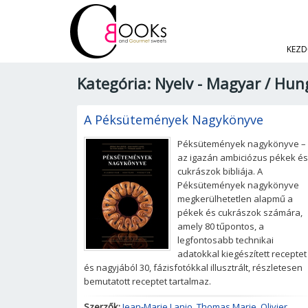
KEZD
Kategória: Nyelv - Magyar / Hu
A Péksütemények Nagykönyve
Péksütemények nagykönyve –
az igazán ambiciózus pékek és
cukrászok bibliája. A
Péksütemények nagykönyve
megkerülhetetlen alapmű a
pékek és cukrászok számára,
amely 80 tűpontos, a
legfontosabb technikai
adatokkal kiegészített receptet
és nagyjából 30, fázisfotókkal illusztrált, részletesen
bemutatott receptet tartalmaz.
Szerzők:
Jean-Marie Lanio
,
Thomas Marie
,
Olivier