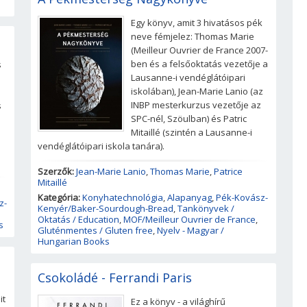
Egy könyv, amit 3 hivatásos pék
neve fémjelez: Thomas Marie
(Meilleur Ouvrier de France 2007-
ben és a felsőoktatás vezetője a
s
Lausanne-i vendéglátóipari
iskolában), Jean-Marie Lanio (az
INBP mesterkurzus vezetője az
s
SPC-nél, Szöulban) és Patric
Mitaillé (szintén a Lausanne-i
vendéglátóipari iskola tanára).
Szerzők:
Jean-Marie Lanio
,
Thomas Marie
,
Patrice
Mitaillé
Kategória:
Konyhatechnológia
,
Alapanyag
,
Pék-Kovász-
z-
Kenyér/Baker-Sourdough-Bread
,
Tankönyvek /
Oktatás / Education
,
MOF/Meilleur Ouvrier de France
,
s
Gluténmentes / Gluten free
,
Nyelv - Magyar /
Hungarian Books
Csokoládé - Ferrandi Paris
it
Ez a könyv - a világhírű