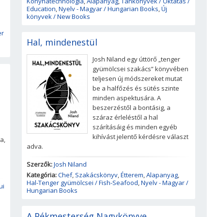
Konyhatechnológia
,
Alapanyag
,
Tankönyvek / Oktatás /
Education
,
Nyelv - Magyar / Hungarian Books
,
Új
könyvek / New Books
er
Hal, mindenestül
Josh Niland egy úttörő „tenger
gyümölcsei szakács” könyvében
teljesen új módszereket mutat
be a halfőzés és sütés szinte
minden aspektusára. A
a
beszerzéstől a bontásig, a
száraz érleléstől a hal
n
szárításáig és minden egyéb
kihívást jelentő kérdésre választ
a,
adva.
Szerzők:
Josh Niland
Kategória:
Chef
,
Szakácskönyv
,
Étterem
,
Alapanyag
,
Hal-Tenger gyümölcsei / Fish-Seafood
,
Nyelv - Magyar /
ui
Hungarian Books
A Pékmesterség Nagykönyve