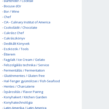
-
Bartender / Cocktail
-
Bocuse dOr
-
Bor / Wine
-
Chef
-
CIA - Culinary Institut of America
-
Csokoládé / Chocolate
-
Cukrász Chef
-
Cukrászkönyv
-
Dedikált Könyvek
-
Eszközök / Tools
-
Étterem
-
Fagylalt / Ice Cream / Gelato
-
Felszolgálás technika / Service
-
Fermentálás / Fermentation
-
Gluténmentes / Gluten free
-
Hal-Tenger gyümölcsei / Fish-Seafood
-
Hentes / Charcuterie
-
Ízpárosítás / Flavor Pairing
-
Konyhakert / Kitchen Garden
-
Konyhatechnológia
-
Latin-Amerika / Latin America