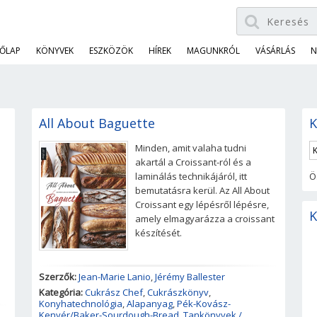
ŐLAP
KÖNYVEK
ESZKÖZÖK
HÍREK
MAGUNKRÓL
VÁSÁRLÁS
N
All About Baguette
K
Minden, amit valaha tudni
akartál a Croissant-ról és a
laminálás technikájáról, itt
Ö
bemutatásra kerül. Az All About
Croissant egy lépésről lépésre,
K
amely elmagyarázza a croissant
készítését.
Szerzők:
Jean-Marie Lanio
,
Jérémy Ballester
Kategória:
Cukrász Chef
,
Cukrászkönyv
,
Konyhatechnológia
,
Alapanyag
,
Pék-Kovász-
Kenyér/Baker-Sourdough-Bread
,
Tankönyvek /