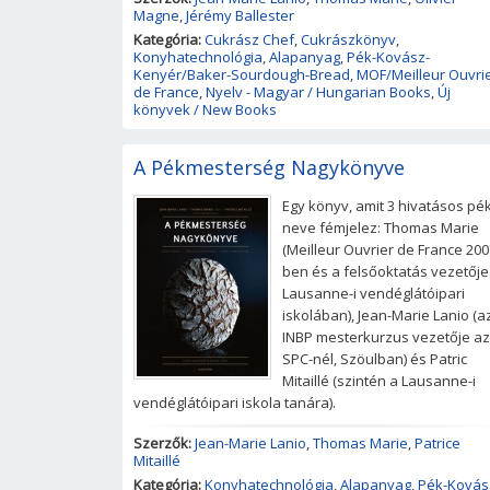
Magne
,
Jérémy Ballester
Kategória:
Cukrász Chef
,
Cukrászkönyv
,
Konyhatechnológia
,
Alapanyag
,
Pék-Kovász-
Kenyér/Baker-Sourdough-Bread
,
MOF/Meilleur Ouvri
de France
,
Nyelv - Magyar / Hungarian Books
,
Új
könyvek / New Books
A Pékmesterség Nagykönyve
Egy könyv, amit 3 hivatásos pé
neve fémjelez: Thomas Marie
(Meilleur Ouvrier de France 200
ben és a felsőoktatás vezetője
Lausanne-i vendéglátóipari
iskolában), Jean-Marie Lanio (a
INBP mesterkurzus vezetője az
SPC-nél, Szöulban) és Patric
Mitaillé (szintén a Lausanne-i
vendéglátóipari iskola tanára).
Szerzők:
Jean-Marie Lanio
,
Thomas Marie
,
Patrice
Mitaillé
Kategória:
Konyhatechnológia
,
Alapanyag
,
Pék-Kovás