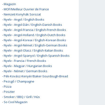
-
Magazin
-
MOF/Meilleur Ouvrier de France
-
Nemzeti Konyhák Sorozat
-
Nyelv - Angol / English Books
-
Nyelv - Angol-Dán / English-Danish Books
-
Nyelv - Angol-Francia / English-French Books
-
Nyelv - Angol-Holland / English-Dutch Books
-
Nyelv - Angol-Koreai / English-Korean Books
-
Nyelv - Angol-Német / English-German Books
-
Nyelv - Angol-Olasz / English-Italian Books
-
Nyelv - Angol-Spanyol / English-Spanish Books
-
Nyelv - Francia / French Books
-
Nyelv - Magyar / Hungarian Books
-
Nyelv - Német / German Books
-
Pék-Kovász-Kenyér/Baker-Sourdough-Bread
-
Pezsgő / Champagne
-
Pizza
-
Poszter
-
Smoker / BBQ / Grill / Hús
-
So Cool Magazin