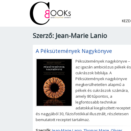
KEZD
Szerző: Jean-Marie Lanio
A Péksütemények Nagykönyve
Péksütemények nagykönyve –
az igazán ambiciózus pékek és
cukrászok bibliája. A
Péksütemények nagykönyve
megkerülhetetlen alapmű a
pékek és cukrászok számára,
amely 80 tűpontos, a
legfontosabb technikai
adatokkal kiegészített receptet
és nagyjából 30, fázisfotókkal illusztrált, részletesen
bemutatott receptet tartalmaz.
Szerzők:
Jean-Marie Lanio
,
Thomas Marie
,
Olivier