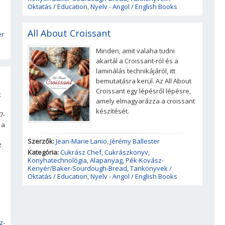
Oktatás / Education
,
Nyelv - Angol / English Books
All About Croissant
er
Minden, amit valaha tudni
akartál a Croissant-ról és a
laminálás technikájáról, itt
bemutatásra kerül. Az All About
Croissant egy lépésről lépésre,
k
amely elmagyarázza a croissant
készítését.
7-
 a
Szerzők:
Jean-Marie Lanio
,
Jérémy Ballester
z
Kategória:
Cukrász Chef
,
Cukrászkönyv
,
Konyhatechnológia
,
Alapanyag
,
Pék-Kovász-
Kenyér/Baker-Sourdough-Bread
,
Tankönyvek /
Oktatás / Education
,
Nyelv - Angol / English Books
z-