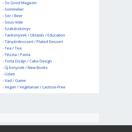
-
So Good Magazin
-
Sommelier
-
Sör / Beer
-
Sous-Vide
-
Szakácskönyv
-
Tankönyvek / Oktatás / Education
-
Tányérdesszert / Plated Dessert
-
Tea / Tea
-
Tészta / Pasta
-
Torta Dizájn / Cake Design
-
Új könyvek / New Books
-
Üzleti
-
Vad / Game
-
Vegan / Vegetarian / Lactose-Free