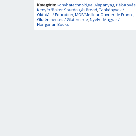
Kategória:
Konyhatechnológia
,
Alapanyag
,
Pék-Kovás
Kenyér/Baker-Sourdough-Bread
,
Tankönyvek /
Oktatás / Education
,
MOF/Meilleur Ouvrier de France
,
Gluténmentes / Gluten free
,
Nyelv - Magyar /
Hungarian Books