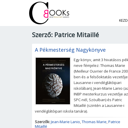
KEZD
Szerző: Patrice Mitaillé
A Pékmesterség Nagykönyve
Egy könyv, amit 3 hivatásos pé
neve fémjelez: Thomas Marie
(Meilleur Ouvrier de France 200
ben és a felsőoktatás vezetője
Lausanne-i vendéglátóipari
iskolában), Jean-Marie Lanio (a
INBP mesterkurzus vezetője az
SPC-nél, Szöulban) és Patric
Mitaillé (szintén a Lausanne-i
vendéglátóipari iskola tanára).
Szerzők:
Jean-Marie Lanio
,
Thomas Marie
,
Patrice
Mitaillé