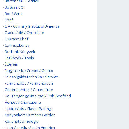
-
Bartender / Cocktail
-
Bocuse dOr
-
Bor / Wine
-
Chef
-
CIA - Culinary Institut of America
-
Csokoládé / Chocolate
-
Cukrász Chef
-
Cukrászkönyv
-
Dedikált Könyvek
-
Eszközök / Tools
-
Étterem
-
Fagylalt / Ice Cream / Gelato
-
Felszolgálás technika / Service
-
Fermentálás / Fermentation
-
Gluténmentes / Gluten free
-
Hal-Tenger gyümölcsei / Fish-Seafood
-
Hentes / Charcuterie
-
Ízpárosítás / Flavor Pairing
-
Konyhakert / Kitchen Garden
-
Konyhatechnológia
-
Latin-Amerika / Latin America