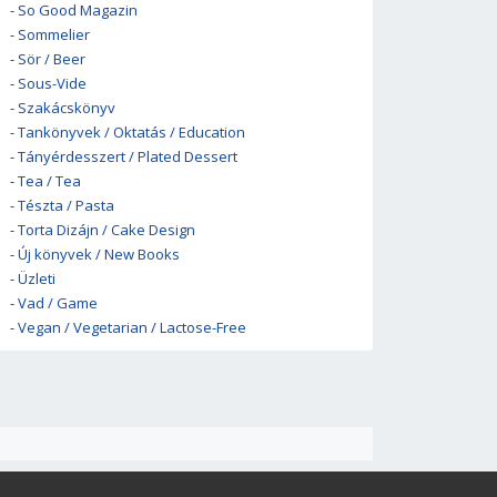
-
So Good Magazin
-
Sommelier
-
Sör / Beer
-
Sous-Vide
-
Szakácskönyv
-
Tankönyvek / Oktatás / Education
-
Tányérdesszert / Plated Dessert
-
Tea / Tea
-
Tészta / Pasta
-
Torta Dizájn / Cake Design
-
Új könyvek / New Books
-
Üzleti
-
Vad / Game
-
Vegan / Vegetarian / Lactose-Free