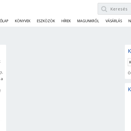
ŐLAP
KÖNYVEK
ESZKÖZÖK
HÍREK
MAGUNKRÓL
VÁSÁRLÁS
N
K
k
7-
Ö
 a
K
z