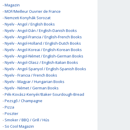
-
Magazin
-
MOF/Meilleur Ouvrier de France
-
Nemzeti Konyhák Sorozat
-
Nyelv - Angol / English Books
-
Nyelv - Angol-Dán / English-Danish Books
-
Nyelv - Angol-Francia / English-French Books
-
Nyelv - Angol-Holland / English-Dutch Books
-
Nyelv - Angol-Koreai / English-Korean Books
-
Nyelv - Angol-Német / English-German Books
-
Nyelv - Angol-Olasz / English-Italian Books
-
Nyelv - Angol-Spanyol / English-Spanish Books
-
Nyelv - Francia / French Books
-
Nyelv - Magyar / Hungarian Books
-
Nyelv - Német / German Books
-
Pék-Kovász-Kenyér/Baker-Sourdough-Bread
-
Pezsgő / Champagne
-
Pizza
-
Poszter
-
Smoker / BBQ / Grill / Hús
-
So Cool Magazin