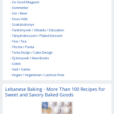
-
So Good Magazin
-
Sommelier
-
Sör / Beer
-
Sous-Vide
-
Szakácskönyv
-
Tankönyvek / Oktatás / Education
-
Tányérdesszert / Plated Dessert
-
Tea / Tea
-
Tészta / Pasta
-
Torta Dizájn / Cake Design
-
Új könyvek / New Books
-
Üzleti
-
Vad / Game
-
Vegan / Vegetarian / Lactose-Free
Lebanese Baking - More Than 100 Recipes for
Sweet and Savory Baked Goods
Új