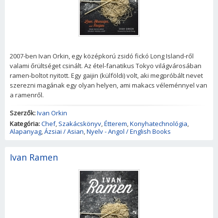
2007-ben Ivan Orkin, egy középkorú zsidó fickó Long Island-ről
valami őrültséget csinált. Az étel-fanatikus Tokyo világvárosában
ramen-boltot nyitott. Egy gaijin (külföldi) volt, aki megpróbált nevet
szerezni magának egy olyan helyen, ami makacs véleménnyel van
a ramenről.
Szerzők:
Ivan Orkin
Kategória:
Chef
,
Szakácskönyv
,
Étterem
,
Konyhatechnológia
,
Alapanyag
,
Ázsiai / Asian
,
Nyelv - Angol / English Books
Ivan Ramen