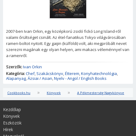
2007-ben Ivan Orkin, egy középkorú zsidó fickó Long Island-ről
valami őrültséget csinált. Az étel-fanatikus Tokyo világvárosában
ramen-boltot nyitott. Egy gaijin (külföldi) volt, aki megpróbált nevet
szerezni magának egy olyan helyen, ami makacs véleménnyel van
a ramenről.
Szerzők:
Ivan Orkin
Kategória:
Chef
,
Szakácskönyv
,
Étterem
,
Konyhatechnológia
,
Alapanyag
,
Ázsiai / Asian
,
Nyelv - Angol / English Books
»
»
Cookbooks.hu
Könyvek
A Pékmesterség Nagykönyve
Kezdőlap
Könyvek
Eszközök
Hírek