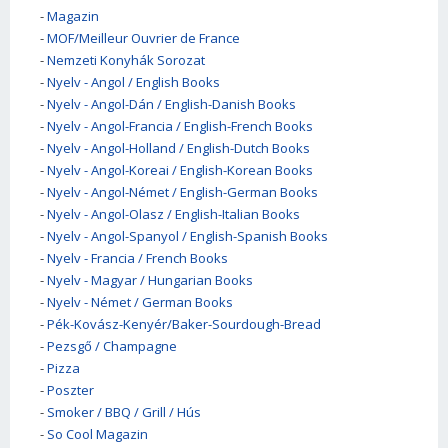
-
Magazin
-
MOF/Meilleur Ouvrier de France
-
Nemzeti Konyhák Sorozat
-
Nyelv - Angol / English Books
-
Nyelv - Angol-Dán / English-Danish Books
-
Nyelv - Angol-Francia / English-French Books
-
Nyelv - Angol-Holland / English-Dutch Books
-
Nyelv - Angol-Koreai / English-Korean Books
-
Nyelv - Angol-Német / English-German Books
-
Nyelv - Angol-Olasz / English-Italian Books
-
Nyelv - Angol-Spanyol / English-Spanish Books
-
Nyelv - Francia / French Books
-
Nyelv - Magyar / Hungarian Books
-
Nyelv - Német / German Books
-
Pék-Kovász-Kenyér/Baker-Sourdough-Bread
-
Pezsgő / Champagne
-
Pizza
-
Poszter
-
Smoker / BBQ / Grill / Hús
-
So Cool Magazin