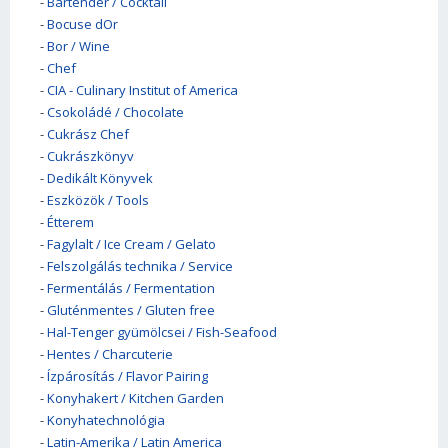
-
Bartender / Cocktail
-
Bocuse dOr
-
Bor / Wine
-
Chef
-
CIA - Culinary Institut of America
-
Csokoládé / Chocolate
-
Cukrász Chef
-
Cukrászkönyv
-
Dedikált Könyvek
-
Eszközök / Tools
-
Étterem
-
Fagylalt / Ice Cream / Gelato
-
Felszolgálás technika / Service
-
Fermentálás / Fermentation
-
Gluténmentes / Gluten free
-
Hal-Tenger gyümölcsei / Fish-Seafood
-
Hentes / Charcuterie
-
Ízpárosítás / Flavor Pairing
-
Konyhakert / Kitchen Garden
-
Konyhatechnológia
-
Latin-Amerika / Latin America