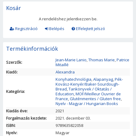
Kosár
A rendeléshez jelentkezzen be.
Regisztráció
Belépés
Elfelejtett jelszó
Termékinformációk
Jean-Marie Lanio
,
Thomas Marie
,
Patrice
Szerzők:
Mitaillé
Kiadó:
Alexandra
Konyhatechnológia
,
Alapanyag
,
Pék-
Kovász-Kenyér/Baker-Sourdough-
Bread
,
Tankönyvek / Oktatás /
Kategória:
Education
,
MOF/Meilleur Ouvrier de
France
,
Gluténmentes / Gluten free
,
Nyelv - Magyar / Hungarian Books
Kiadás éve:
2021
Forgalmazás kezdete:
2021. december 03.
ISBN:
9789635822058
Nyelv:
Magyar