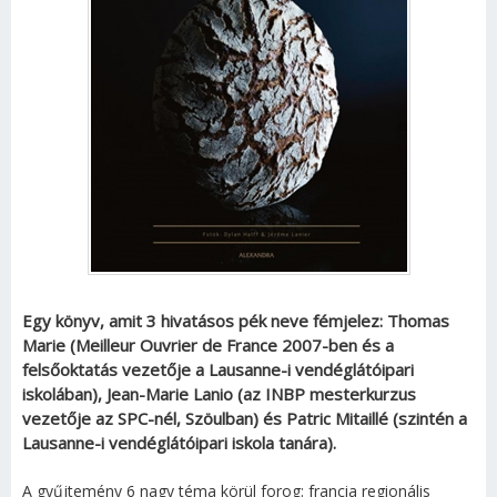
Egy könyv, amit 3 hivatásos pék neve fémjelez: Thomas
Marie (Meilleur Ouvrier de France 2007-ben és a
felsőoktatás vezetője a Lausanne-i vendéglátóipari
iskolában), Jean-Marie Lanio (az INBP mesterkurzus
vezetője az SPC-nél, Szöulban) és Patric Mitaillé (szintén a
Lausanne-i vendéglátóipari iskola tanára).
A gyűjtemény 6 nagy téma körül forog: francia regionális