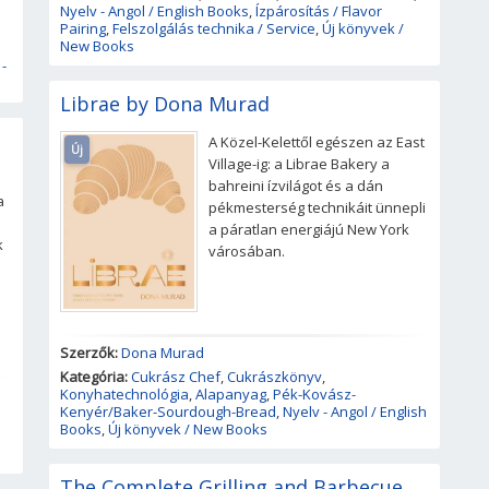
Nyelv - Angol / English Books
,
Ízpárosítás / Flavor
Pairing
,
Felszolgálás technika / Service
,
Új könyvek /
New Books
 -
Librae by Dona Murad
A Közel-Kelettől egészen az East
Új
Village-ig: a Librae Bakery a
bahreini ízvilágot és a dán
a
pékmesterség technikáit ünnepli
a páratlan energiájú New York
k
városában.
Szerzők:
Dona Murad
Kategória:
Cukrász Chef
,
Cukrászkönyv
,
Konyhatechnológia
,
Alapanyag
,
Pék-Kovász-
Kenyér/Baker-Sourdough-Bread
,
Nyelv - Angol / English
Books
,
Új könyvek / New Books
The Complete Grilling and Barbecue