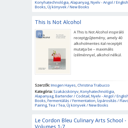
Konyhatechnológia
,
Alapanyag
,
Nyelv - Angol / Englis
Books
,
Új könyvek / New Books
This Is Not Alcohol
A This Is Not Alcohol inspiráló
Új
receptgyűjtemény, amely 40
alkoholmentes ital receptjét
mutatja be – maximális
ízélménnyel, alkohol nélkül.
Szerzők:
Imogen Hayes
,
Christina Trabucco
Kategória:
Szakácskönyv
,
Konyhatechnológia
,
Alapanyag
,
Bartender / Cocktail
,
Nyelv - Angol / Englis
Books
,
Fermentálás / Fermentation
,
Ízpárosítás / Flav
Pairing
,
Tea / Tea
,
Új könyvek / New Books
Le Cordon Bleu Culinary Arts School -
Volumes 1-7