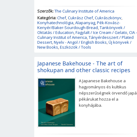
Szerzők:
The Culinary Institute of America
Kategória:
Chef
,
Cukrász Chef
,
Cukrászkönyv
,
Konyhatechnológia
,
Alapanyag
,
Pék-Kovász-
Kenyér/Baker-Sourdough-Bread
,
Tankönyvek /
Oktatás / Education
,
Fagylalt / Ice Cream / Gelato
,
CIA -
Culinary Institut of America
,
Tányérdesszert / Plated
Dessert
,
Nyelv - Angol / English Books
,
Új könyvek /
New Books
,
Eszközök / Tools
Japanese Bakehouse - The art of
shokupan and other classic recipes
A Japanese Bakehouse a
Új
hagyományos és kultikus
népszerűségnek örvendő japá
pékárukat hozza el a
konyhájába.