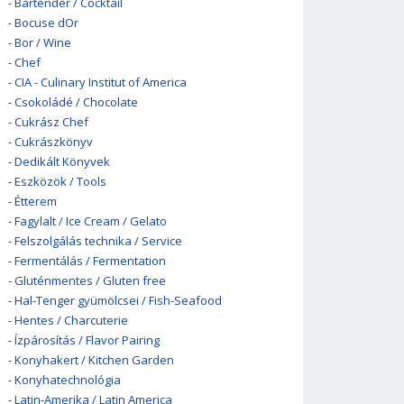
-
Bartender / Cocktail
-
Bocuse dOr
-
Bor / Wine
-
Chef
-
CIA - Culinary Institut of America
-
Csokoládé / Chocolate
-
Cukrász Chef
-
Cukrászkönyv
-
Dedikált Könyvek
-
Eszközök / Tools
-
Étterem
-
Fagylalt / Ice Cream / Gelato
-
Felszolgálás technika / Service
-
Fermentálás / Fermentation
-
Gluténmentes / Gluten free
-
Hal-Tenger gyümölcsei / Fish-Seafood
-
Hentes / Charcuterie
-
Ízpárosítás / Flavor Pairing
-
Konyhakert / Kitchen Garden
-
Konyhatechnológia
-
Latin-Amerika / Latin America