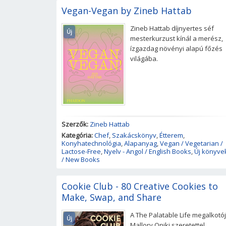
Vegan-Vegan by Zineb Hattab
Zineb Hattab díjnyertes séf
Új
mesterkurzust kínál a merész,
ízgazdag növényi alapú főzés
világába.
Szerzők:
Zineb Hattab
Kategória:
Chef
,
Szakácskönyv
,
Étterem
,
Konyhatechnológia
,
Alapanyag
,
Vegan / Vegetarian /
Lactose-Free
,
Nyelv - Angol / English Books
,
Új könyve
/ New Books
Cookie Club - 80 Creative Cookies to
Make, Swap, and Share
A The Palatable Life megalkotój
Új
Mallory Oniki szeretettel