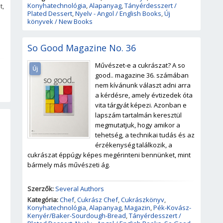
Konyhatechnológia
,
Alapanyag
,
Tányérdesszert /
t,
Plated Dessert
,
Nyelv - Angol / English Books
,
Új
könyvek / New Books
So Good Magazine No. 36
Művészet-e a cukrászat? A so
Új
good.. magazine 36. számában
nem kívánunk választ adni arra
a kérdésre, amely évtizedek óta
vita tárgyát képezi. Azonban e
lapszám tartalmán keresztül
megmutatjuk, hogy amikor a
tehetség, a technikai tudás és az
érzékenység találkozik, a
cukrászat éppúgy képes megérinteni bennünket, mint
bármely más művészeti ág.
Szerzők:
Several Authors
Kategória:
Chef
,
Cukrász Chef
,
Cukrászkönyv
,
Konyhatechnológia
,
Alapanyag
,
Magazin
,
Pék-Kovász-
Kenyér/Baker-Sourdough-Bread
,
Tányérdesszert /