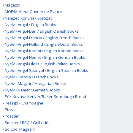
-
Magazin
-
MOF/Meilleur Ouvrier de France
-
Nemzeti Konyhák Sorozat
-
Nyelv - Angol / English Books
-
Nyelv - Angol-Dán / English-Danish Books
-
Nyelv - Angol-Francia / English-French Books
-
Nyelv - Angol-Holland / English-Dutch Books
-
Nyelv - Angol-Koreai / English-Korean Books
-
Nyelv - Angol-Német / English-German Books
-
Nyelv - Angol-Olasz / English-Italian Books
-
Nyelv - Angol-Spanyol / English-Spanish Books
-
Nyelv - Francia / French Books
-
Nyelv - Magyar / Hungarian Books
-
Nyelv - Német / German Books
-
Pék-Kovász-Kenyér/Baker-Sourdough-Bread
-
Pezsgő / Champagne
-
Pizza
-
Poszter
-
Smoker / BBQ / Grill / Hús
-
So Cool Magazin