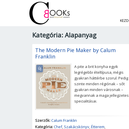
KEZD
Kategória: Alapanyag
The Modern Pie Maker by Calum
Franklin
A pite a brit konyha egyik
Új
legrégebbi ételtípusa, mégis
gyakran háttérbe szorul. Pedig
szinte minden régiónak – sőt
gyakran minden városnak –
megvannak a maga jellegzetes
specialitásai.
Szerzők:
Calum Franklin
Kategória:
Chef
,
Szakácskönyv
,
Étterem
,