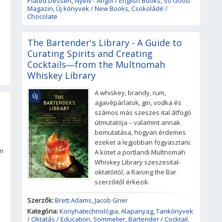
Plated Dessert
,
Nyelv - Angol / English Books
,
So Good
Magazin
,
Új könyvek / New Books
,
Csokoládé /
Chocolate
The Bartender's Library - A Guide to
Curating Spirits and Creating
Cocktails―from the Multnomah
Whiskey Library
A whiskey, brandy, rum,
Új
agavépárlatok, gin, vodka és
számos más szeszes ital átfogó
útmutatója – valamint annak
bemutatása, hogyan érdemes
ezeket a legjobban fogyasztani.
n
A kötet a portlandi Multnomah
Whiskey Library szeszesital-
oktatóitól, a Raising the Bar
szerzőitől érkezik.
Szerzők:
Brett Adams
,
Jacob Grier
Kategória:
Konyhatechnológia
,
Alapanyag
,
Tankönyvek
/ Oktatás / Education
,
Sommelier
,
Bartender / Cocktail
,