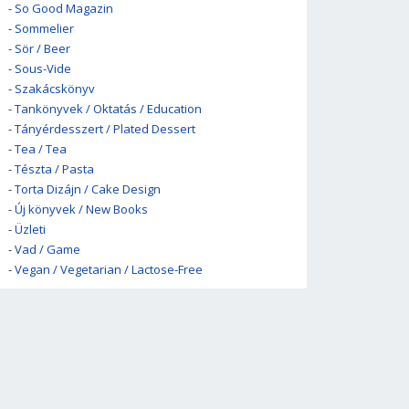
-
So Good Magazin
-
Sommelier
-
Sör / Beer
-
Sous-Vide
-
Szakácskönyv
-
Tankönyvek / Oktatás / Education
-
Tányérdesszert / Plated Dessert
-
Tea / Tea
-
Tészta / Pasta
-
Torta Dizájn / Cake Design
-
Új könyvek / New Books
-
Üzleti
-
Vad / Game
-
Vegan / Vegetarian / Lactose-Free