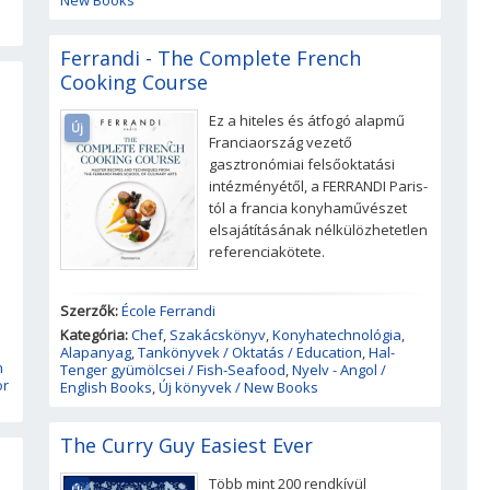
New Books
h
Ferrandi - The Complete French
Cooking Course
Ez a hiteles és átfogó alapmű
Új
Franciaország vezető
gasztronómiai felsőoktatási
intézményétől, a FERRANDI Paris-
tól a francia konyhaművészet
elsajátításának nélkülözhetetlen
referenciakötete.
Szerzők:
École Ferrandi
Kategória:
Chef
,
Szakácskönyv
,
Konyhatechnológia
,
Alapanyag
,
Tankönyvek / Oktatás / Education
,
Hal-
h
Tenger gyümölcsei / Fish-Seafood
,
Nyelv - Angol /
or
English Books
,
Új könyvek / New Books
The Curry Guy Easiest Ever
Több mint 200 rendkívül