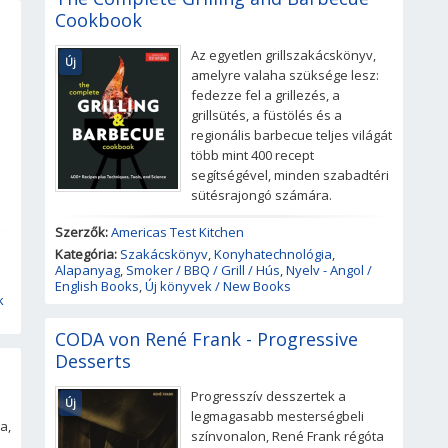
Cookbook
Az egyetlen grillszakácskönyv,
Új
amelyre valaha szüksége lesz:
fedezze fel a grillezés, a
grillsütés, a füstölés és a
regionális barbecue teljes világát
több mint 400 recept
segítségével, minden szabadtéri
sütésrajongó számára.
Szerzők:
Americas Test Kitchen
Kategória:
Szakácskönyv
,
Konyhatechnológia
,
Alapanyag
,
Smoker / BBQ / Grill / Hús
,
Nyelv - Angol /
English Books
,
Új könyvek / New Books
k
CODA von René Frank - Progressive
Desserts
Progresszív desszertek a
Új
legmagasabb mesterségbeli
a,
színvonalon, René Frank régóta