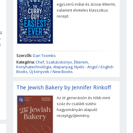
Új
egyszerű indiai és ázsiai éttermi,
valamint elviteles klasszikus
recept.
lű
–
i
s
Szerzők:
Dan Toombs
Kategória:
Chef
,
Szakácskönyv
,
Étterem
,
Konyhatechnológia
,
Alapanyag
,
Nyelv - Angol / English
Books
,
Új könyvek / New Books
The Jewish Bakery by Jennifer Rinkoff
Az öt generáción és több mint
Új
száz év családi sütési
hagyományán alapuló
receptgyűjtemény.