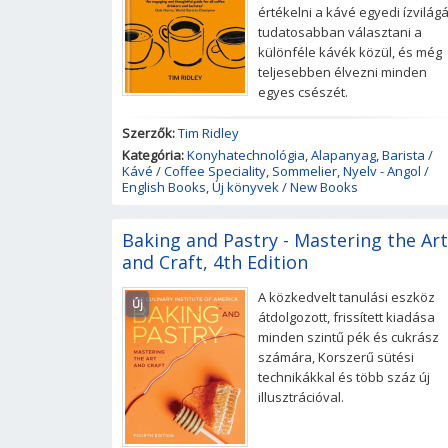
értékelni a kávé egyedi ízvilágá
tudatosabban választani a
különféle kávék közül, és még
teljesebben élvezni minden
egyes csészét.
Szerzők:
Tim Ridley
Kategória:
Konyhatechnológia
,
Alapanyag
,
Barista /
Kávé / Coffee Speciality
,
Sommelier
,
Nyelv - Angol /
English Books
,
Új könyvek / New Books
Baking and Pastry - Mastering the Art
and Craft, 4th Edition
A közkedvelt tanulási eszköz
Új
átdolgozott, frissített kiadása
minden szintű pék és cukrász
számára, Korszerű sütési
technikákkal és több száz új
illusztrációval.