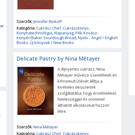
Szerzők:
Jennifer Rinkoff
ai
Kategória:
Cukrász Chef
,
Cukrászkönyv
,
Konyhatechnológia
,
Alapanyag
,
Pék-Kovász-
Kenyér/Baker-Sourdough-Bread
,
Nyelv - Angol / English
Books
,
Új könyvek / New Books
Delicate Pastry by Nina Métayer
A díjnyertes cukrász, Nina
Új
Métayer művészi szemléletét és
kifinomult ízlését állítja a
kivételes desszertek
szolgálatába, hogy érzelmekkel,
hitelességgel és örömmel
áthatott alkotásokat hozzon
létre.
k
Szerzők:
Nina Métayer
Kategória:
Cukrász Chef
,
Cukrászkönyv
,