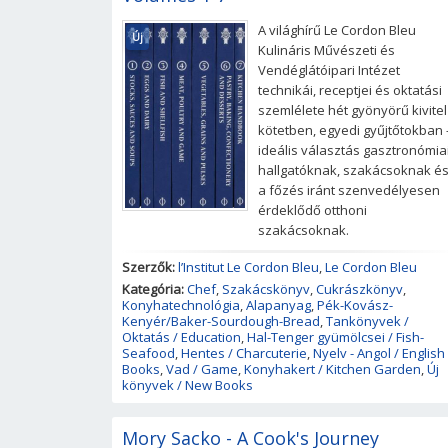
A világhírű Le Cordon Bleu
Új
Kulináris Művészeti és
Vendéglátóipari Intézet
technikái, receptjei és oktatási
szemlélete hét gyönyörű kivite
kötetben, egyedi gyűjtőtokban 
ideális választás gasztronómia
hallgatóknak, szakácsoknak é
a főzés iránt szenvedélyesen
érdeklődő otthoni
szakácsoknak.
Szerzők:
l’Institut Le Cordon Bleu
,
Le Cordon Bleu
Kategória:
Chef
,
Szakácskönyv
,
Cukrászkönyv
,
Konyhatechnológia
,
Alapanyag
,
Pék-Kovász-
Kenyér/Baker-Sourdough-Bread
,
Tankönyvek /
Oktatás / Education
,
Hal-Tenger gyümölcsei / Fish-
Seafood
,
Hentes / Charcuterie
,
Nyelv - Angol / English
Books
,
Vad / Game
,
Konyhakert / Kitchen Garden
,
Új
könyvek / New Books
Mory Sacko - A Cook's Journey