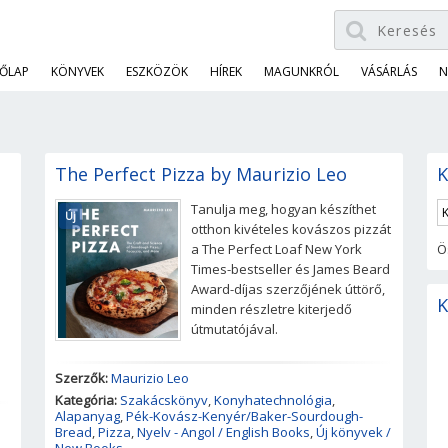
ŐLAP
KÖNYVEK
ESZKÖZÖK
HÍREK
MAGUNKRÓL
VÁSÁRLÁS
N
The Perfect Pizza by Maurizio Leo
K
Tanulja meg, hogyan készíthet
Új
otthon kivételes kovászos pizzát
a The Perfect Loaf New York
Ö
Times-bestseller és James Beard
Award-díjas szerzőjének úttörő,
K
minden részletre kiterjedő
útmutatójával.
Szerzők:
Maurizio Leo
Kategória:
Szakácskönyv
,
Konyhatechnológia
,
Alapanyag
,
Pék-Kovász-Kenyér/Baker-Sourdough-
Bread
,
Pizza
,
Nyelv - Angol / English Books
,
Új könyvek /