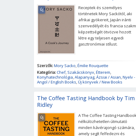
Receptek és személyes
Új
történetek Mory Sackótól, aki
afrikai gyökereit, Japán iránti
szenvedélyét és francia szakm
képzettségét ötvözve hozott
létre egy teljesen egyedi
gasztronómiai stílust.
Szerzők:
Mory Sacko
,
Émilie Rouquette
Kategória:
Chef
,
Szakácskönyv
,
Étterem
,
Konyhatechnológia
,
Alapanyag
,
Ázsiai / Asian
,
Nyelv -
Angol / English Books
,
Új könyvek / New Books
The Coffee Tasting Handbook by Tim
Ridley
A The Coffee Tasting Handboo
Új
nélkülözhetetlen útmutató
minden kávérajongó számára,
amely segít felfedezni és