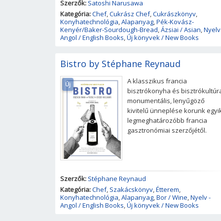
Szerzők:
Satoshi Narusawa
Kategória:
Chef
,
Cukrász Chef
,
Cukrászkönyv
,
Konyhatechnológia
,
Alapanyag
,
Pék-Kovász-
Kenyér/Baker-Sourdough-Bread
,
Ázsiai / Asian
,
Nyelv
Angol / English Books
,
Új könyvek / New Books
Bistro by Stéphane Reynaud
A klasszikus francia
Új
bisztrókonyha és bisztrókultúr
monumentális, lenyűgöző
kivitelű ünneplése korunk egyi
legmeghatározóbb francia
gasztronómiai szerzőjétől.
Szerzők:
Stéphane Reynaud
Kategória:
Chef
,
Szakácskönyv
,
Étterem
,
Konyhatechnológia
,
Alapanyag
,
Bor / Wine
,
Nyelv -
Angol / English Books
,
Új könyvek / New Books