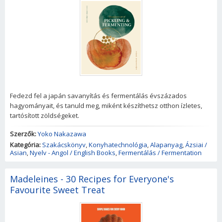
Fedezd fel a japán savanyítás és fermentálás évszázados
hagyományait, és tanuld meg, miként készíthetsz otthon ízletes,
tartósított zöldségeket.
Szerzők:
Yoko Nakazawa
Kategória:
Szakácskönyv
,
Konyhatechnológia
,
Alapanyag
,
Ázsiai /
Asian
,
Nyelv - Angol / English Books
,
Fermentálás / Fermentation
Madeleines - 30 Recipes for Everyone's
Favourite Sweet Treat