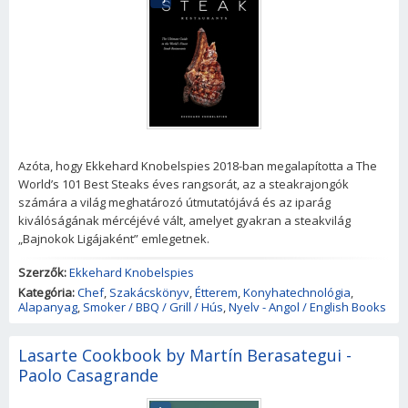
Azóta, hogy Ekkehard Knobelspies 2018-ban megalapította a The
World’s 101 Best Steaks éves rangsorát, az a steakrajongók
számára a világ meghatározó útmutatójává és az iparág
kiválóságának mércéjévé vált, amelyet gyakran a steakvilág
„Bajnokok Ligájaként” emlegetnek.
Szerzők:
Ekkehard Knobelspies
Kategória:
Chef
,
Szakácskönyv
,
Étterem
,
Konyhatechnológia
,
Alapanyag
,
Smoker / BBQ / Grill / Hús
,
Nyelv - Angol / English Books
Lasarte Cookbook by Martín Berasategui -
Paolo Casagrande