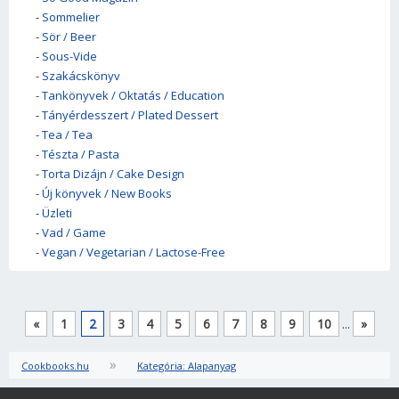
-
Sommelier
-
Sör / Beer
-
Sous-Vide
-
Szakácskönyv
-
Tankönyvek / Oktatás / Education
-
Tányérdesszert / Plated Dessert
-
Tea / Tea
-
Tészta / Pasta
-
Torta Dizájn / Cake Design
-
Új könyvek / New Books
-
Üzleti
-
Vad / Game
-
Vegan / Vegetarian / Lactose-Free
«
1
2
3
4
5
6
7
8
9
10
...
»
»
Cookbooks.hu
Kategória: Alapanyag