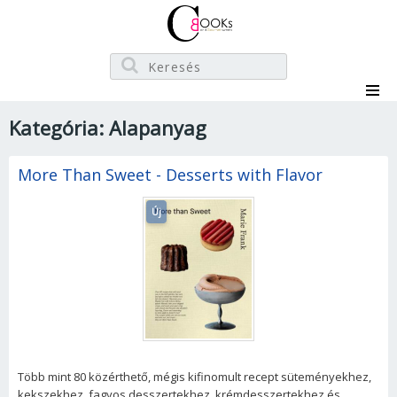
Kategória: Alapanyag
More Than Sweet - Desserts with Flavor
Új
Több mint 80 közérthető, mégis kifinomult recept süteményekhez,
kekszekhez, fagyos desszertekhez, krémdesszertekhez és