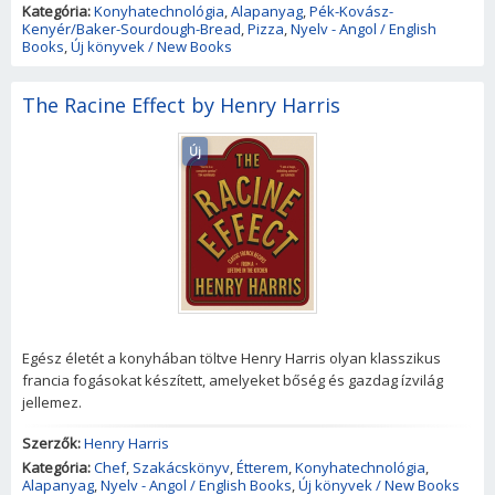
Kategória:
Konyhatechnológia
,
Alapanyag
,
Pék-Kovász-
Kenyér/Baker-Sourdough-Bread
,
Pizza
,
Nyelv - Angol / English
Books
,
Új könyvek / New Books
The Racine Effect by Henry Harris
Új
Egész életét a konyhában töltve Henry Harris olyan klasszikus
francia fogásokat készített, amelyeket bőség és gazdag ízvilág
jellemez.
Szerzők:
Henry Harris
Kategória:
Chef
,
Szakácskönyv
,
Étterem
,
Konyhatechnológia
,
Alapanyag
,
Nyelv - Angol / English Books
,
Új könyvek / New Books