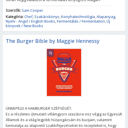
Szerzők:
Sam Cooper
Kategória:
Chef
,
Szakácskönyv
,
Konyhatechnológia
,
Alapanyag
,
Nyelv - Angol / English Books
,
Fermentálás / Fermentation
,
Új
könyvek / New Books
The Burger Bible by Maggie Hennessy
Új
ÜNNEPELD A HAMBURGER SZÉPSÉGÉT.
Ez a részletes útmutató villámgyors utazásra visz végig az Egyesült
Államok és a világ legjobb húspogácsáin és bucijain, valamint
bemutatja az alapvető szakkifejezéseket és recepteket is, hogy