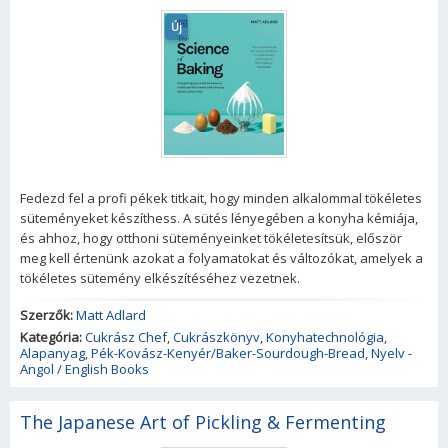
Új
Fedezd fel a profi pékek titkait, hogy minden alkalommal tökéletes
süteményeket készíthess. A sütés lényegében a konyha kémiája,
és ahhoz, hogy otthoni süteményeinket tökéletesítsük, először
meg kell értenünk azokat a folyamatokat és változókat, amelyek a
tökéletes sütemény elkészítéséhez vezetnek.
Szerzők:
Matt Adlard
Kategória:
Cukrász Chef
,
Cukrászkönyv
,
Konyhatechnológia
,
Alapanyag
,
Pék-Kovász-Kenyér/Baker-Sourdough-Bread
,
Nyelv -
Angol / English Books
The Japanese Art of Pickling & Fermenting