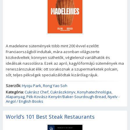
A madeleine sütemények több mint 200 évvel ezelőtt
Franciaországból indultak, mára azonban világszerte
közkedveltek; könnyen süthetők, végtelenül variálhatók és
ideálisak nassolásra. Ezek az apró, kagylóformájú sütemények ma
reneszánszukat élik: ott sorakoznak a szupermarketek polcain,
sőt, teljes pékségek specializálódtak kizárólag rájuk.
Szerzők:
Hyoju Park
,
Rong Yao Soh
Kategória:
Cukrász Chef
,
Cukrászkönyv
,
Konyhatechnológia
,
Alapanyag
,
Pék-Kovász-Kenyér/Baker-Sourdough-Bread
,
Nyelv -
Angol / English Books
World’s 101 Best Steak Restaurants
Új