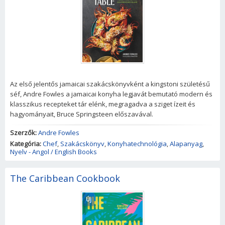
Az első jelentős jamaicai szakácskönyvként a kingstoni születésű
séf, Andre Fowles a jamaicai konyha legjavát bemutató modern és
klasszikus recepteket tár elénk, megragadva a sziget ízeit és
hagyományait, Bruce Springsteen előszavával.
Szerzők:
Andre Fowles
Kategória:
Chef
,
Szakácskönyv
,
Konyhatechnológia
,
Alapanyag
,
Nyelv - Angol / English Books
The Caribbean Cookbook
Új