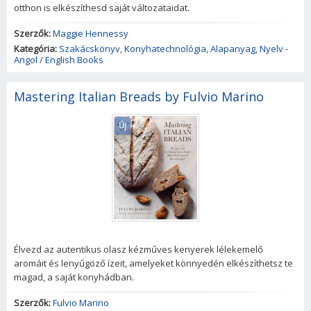
otthon is elkészíthesd saját változataidat.
Szerzők:
Maggie Hennessy
Kategória:
Szakácskönyv
,
Konyhatechnológia
,
Alapanyag
,
Nyelv -
Angol / English Books
Mastering Italian Breads by Fulvio Marino
Új
Élvezd az autentikus olasz kézműves kenyerek lélekemelő
aromáit és lenyűgöző ízeit, amelyeket könnyedén elkészíthetsz te
magad, a saját konyhádban.
Szerzők:
Fulvio Marino