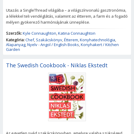
Utazás a SingleThread világába – a világszínvonalú gasztronómia,
a lélekkel teli vendéglátás, valamint az étterem, a farm és a fogadó
mélyen gyökerező harmóniájának ünneplése.
Szerzők:
Kyle Connaughton
,
Katina Connaughton
Kategória:
Chef
,
Szakácskönyv
,
Étterem
,
Konyhatechnológia
,
Alapanyag
,
Nyelv - Angol / English Books
,
Konyhakert / Kitchen
Garden
The Swedish Cookbook - Niklas Ekstedt
Új
Az egyetlen svéd szakácskönyvben, amelyre valaha szükséged