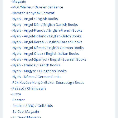
-
Magazin
-
MOF/Meilleur Ouvrier de France
-
Nemzeti Konyhák Sorozat
-
Nyelv - Angol / English Books
-
Nyelv - Angol-Dán / English-Danish Books
-
Nyelv - Angol-Francia / English-French Books
-
Nyelv - Angol-Holland / English-Dutch Books
-
Nyelv - Angol-Koreai / English-Korean Books
-
Nyelv - Angol-Német / English-German Books
-
Nyelv - Angol-Olasz / English-Italian Books
-
Nyelv - Angol-Spanyol / English-Spanish Books
-
Nyelv - Francia / French Books
-
Nyelv - Magyar / Hungarian Books
-
Nyelv - Német / German Books
-
Pék-Kovász-Kenyér/Baker-Sourdough-Bread
-
Pezsgő / Champagne
-
Pizza
-
Poszter
-
Smoker / BBQ / Grill / Hús
-
So Cool Magazin
-
So Good Magazin