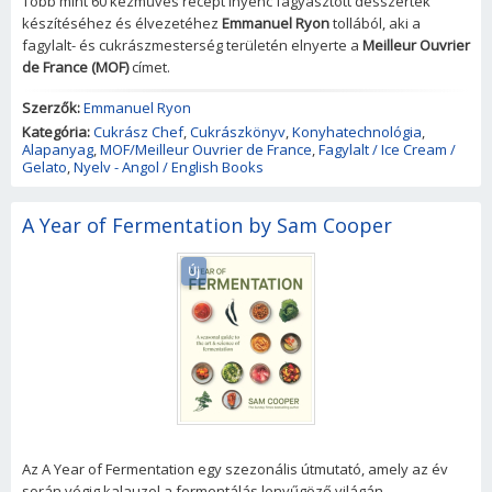
Több mint 60 kézműves recept ínyenc fagyasztott desszertek
készítéséhez és élvezetéhez
Emmanuel Ryon
tollából, aki a
fagylalt- és cukrászmesterség területén elnyerte a
Meilleur Ouvrier
de France (MOF)
címet.
Szerzők:
Emmanuel Ryon
Kategória:
Cukrász Chef
,
Cukrászkönyv
,
Konyhatechnológia
,
Alapanyag
,
MOF/Meilleur Ouvrier de France
,
Fagylalt / Ice Cream /
Gelato
,
Nyelv - Angol / English Books
A Year of Fermentation by Sam Cooper
Új
Az A Year of Fermentation egy szezonális útmutató, amely az év
során végig kalauzol a fermentálás lenyűgöző világán.