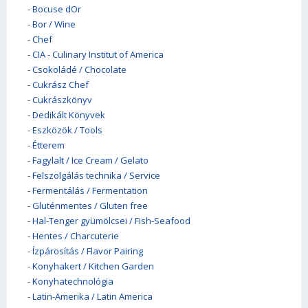
-
Bocuse dOr
-
Bor / Wine
-
Chef
-
CIA - Culinary Institut of America
-
Csokoládé / Chocolate
-
Cukrász Chef
-
Cukrászkönyv
-
Dedikált Könyvek
-
Eszközök / Tools
-
Étterem
-
Fagylalt / Ice Cream / Gelato
-
Felszolgálás technika / Service
-
Fermentálás / Fermentation
-
Gluténmentes / Gluten free
-
Hal-Tenger gyümölcsei / Fish-Seafood
-
Hentes / Charcuterie
-
Ízpárosítás / Flavor Pairing
-
Konyhakert / Kitchen Garden
-
Konyhatechnológia
-
Latin-Amerika / Latin America