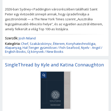
2026-ban Sydney-i Paddington városrészében található Saint
Peter egy évtizedét ünnepli annak, hogy újradefiniálja a
gasztronómiát — a The New York Times szerint „Ausztrália
legizgalmasabb étkezési helye”, és az egyetlen ausztrál étterem,
amely felkerült a világ Top 100-as listájára.
Szerzők:
Josh Niland
Kategória:
Chef
,
Szakácskönyv
,
Étterem
,
Konyhatechnológia
,
Alapanyag
,
Hal-Tenger gyümölcsei / Fish-Seafood
,
Nyelv - Angol /
English Books
,
Új könyvek / New Books
SingleThread by Kyle and Katina Connaughton
Új