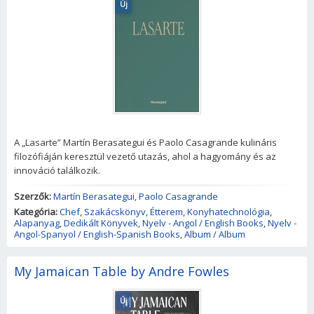
Új
A „Lasarte” Martín Berasategui és Paolo Casagrande kulináris
filozófiáján keresztül vezető utazás, ahol a hagyomány és az
innováció találkozik.
Szerzők:
Martín Berasategui
,
Paolo Casagrande
Kategória:
Chef
,
Szakácskönyv
,
Étterem
,
Konyhatechnológia
,
Alapanyag
,
Dedikált Könyvek
,
Nyelv - Angol / English Books
,
Nyelv -
Angol-Spanyol / English-Spanish Books
,
Album / Album
My Jamaican Table by Andre Fowles
Új