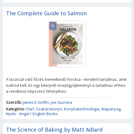
The Complete Guide to Salmon
Új
A lazaccal való főzés kiemelkedő forrása - mindent tartalmaz, amit
tudnod kell, és egy kiterjedt receptgyűjteményt is tartalmaz ehhez
a rendkívül népszerű fehérjéhez.
Szerzők:
James E Griffin
,
Joe Gurrera
Kategória:
Chef
,
Szakácskönyv
,
Konyhatechnológia
,
Alapanyag
,
Nyelv - Angol / English Books
The Science of Baking by Matt Adlard