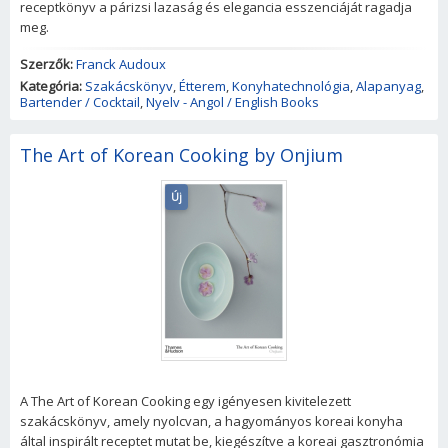
receptkönyv a párizsi lazaság és elegancia esszenciáját ragadja
meg.
Szerzők:
Franck Audoux
Kategória:
Szakácskönyv
,
Étterem
,
Konyhatechnológia
,
Alapanyag
,
Bartender / Cocktail
,
Nyelv - Angol / English Books
The Art of Korean Cooking by Onjium
Új
A The Art of Korean Cooking egy igényesen kivitelezett
szakácskönyv, amely nyolcvan, a hagyományos koreai konyha
által inspirált receptet mutat be, kiegészítve a koreai gasztronómia