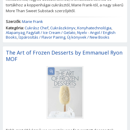
tortákhoz a koppenhágai cukrásztól, Marie Frank-tól, a nagy sikerű
More Than Sweet Substack szerzőjétől.
Szerzők:
Marie Frank
Kategória:
Cukrász Chef
,
Cukrászkönyv
,
Konyhatechnológia
,
Alapanyag
,
Fagylalt / Ice Cream / Gelato
,
Nyelv - Angol / English
Books
,
Ízpárosítás / Flavor Pairing
,
Új könyvek / New Books
The Art of Frozen Desserts by Emmanuel Ryon
MOF
Új