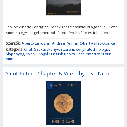
Lépj be Alberto Landgraf kreatív gasztronómiai világába, aki Latin-
Amerika egyik legelismertebb éttermének séfje és tulajdonosa.
Szerzők:
Alberto Landgraf
,
Andrea Petrini
,
Robert Astley-Sparke
Kategória:
Chef
,
Szakácskönyv
,
Étterem
,
Konyhatechnológia
,
Alapanyag
,
Nyelv - Angol / English Books
,
Latin-Amerika / Latin
America
Saint Peter - Chapter & Verse by Josh Niland
Új