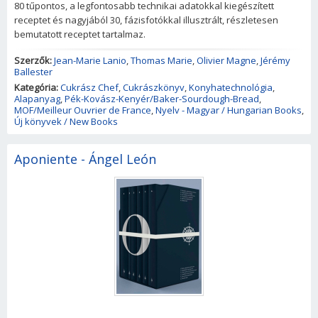
80 tűpontos, a legfontosabb technikai adatokkal kiegészített
receptet és nagyjából 30, fázisfotókkal illusztrált, részletesen
bemutatott receptet tartalmaz.
Szerzők:
Jean-Marie Lanio
,
Thomas Marie
,
Olivier Magne
,
Jérémy
Ballester
Kategória:
Cukrász Chef
,
Cukrászkönyv
,
Konyhatechnológia
,
Alapanyag
,
Pék-Kovász-Kenyér/Baker-Sourdough-Bread
,
MOF/Meilleur Ouvrier de France
,
Nyelv - Magyar / Hungarian Books
,
Új könyvek / New Books
Aponiente - Ángel León