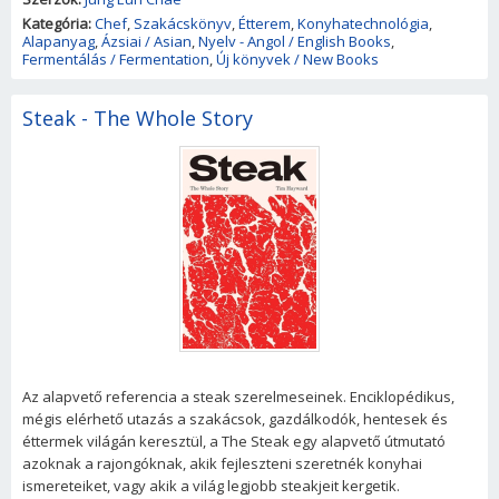
Kategória:
Chef
,
Szakácskönyv
,
Étterem
,
Konyhatechnológia
,
Alapanyag
,
Ázsiai / Asian
,
Nyelv - Angol / English Books
,
Fermentálás / Fermentation
,
Új könyvek / New Books
Steak - The Whole Story
Az alapvető referencia a steak szerelmeseinek. Enciklopédikus,
mégis elérhető utazás a szakácsok, gazdálkodók, hentesek és
éttermek világán keresztül, a The Steak egy alapvető útmutató
azoknak a rajongóknak, akik fejleszteni szeretnék konyhai
ismereteiket, vagy akik a világ legjobb steakjeit kergetik.