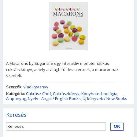
A Macarons by Sugar Life egy interaktív monotematikus
cukrászkönyv, amely a világhírű desszertnek, a macaronnak
szentelt.
Szerzők:
Vlad Ryasnyy
Kategória:
Cukrász Chef
,
Cukrászkönyv
,
Konyhatechnológia
,
Alapanyag
,
Nyelv - Angol / English Books
,
Új könyvek / New Books
Keresés