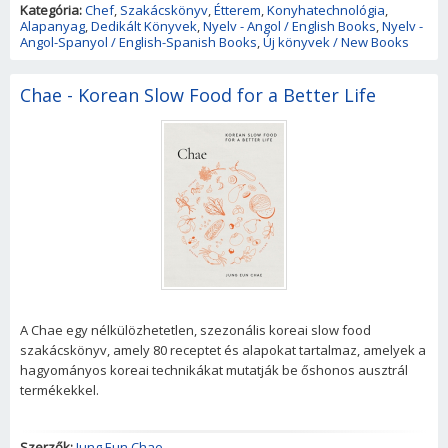
Kategória:
Chef
,
Szakácskönyv
,
Étterem
,
Konyhatechnológia
,
Alapanyag
,
Dedikált Könyvek
,
Nyelv - Angol / English Books
,
Nyelv -
Angol-Spanyol / English-Spanish Books
,
Új könyvek / New Books
Chae - Korean Slow Food for a Better Life
A Chae egy nélkülözhetetlen, szezonális koreai slow food
szakácskönyv, amely 80 receptet és alapokat tartalmaz, amelyek a
hagyományos koreai technikákat mutatják be őshonos ausztrál
termékekkel.
Szerzők:
Jung Eun Chae