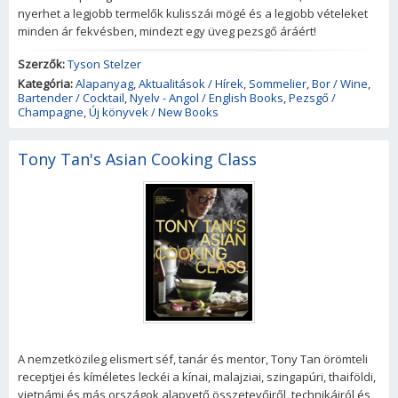
nyerhet a legjobb termelők kulisszái mögé és a legjobb vételeket
minden ár fekvésben, mindezt egy üveg pezsgő áráért!
Szerzők:
Tyson Stelzer
Kategória:
Alapanyag
,
Aktualitások / Hírek
,
Sommelier
,
Bor / Wine
,
Bartender / Cocktail
,
Nyelv - Angol / English Books
,
Pezsgő /
Champagne
,
Új könyvek / New Books
Tony Tan's Asian Cooking Class
A nemzetközileg elismert séf, tanár és mentor, Tony Tan örömteli
receptjei és kíméletes leckéi a kínai, malajziai, szingapúri, thaiföldi,
vietnámi és más országok alapvető összetevőiről, technikáiról és