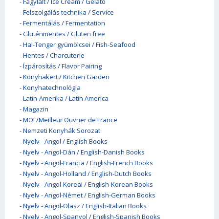
-
Fagylalt / Ice Cream / Gelato
-
Felszolgálás technika / Service
-
Fermentálás / Fermentation
-
Gluténmentes / Gluten free
-
Hal-Tenger gyümölcsei / Fish-Seafood
-
Hentes / Charcuterie
-
Ízpárosítás / Flavor Pairing
-
Konyhakert / Kitchen Garden
-
Konyhatechnológia
-
Latin-Amerika / Latin America
-
Magazin
-
MOF/Meilleur Ouvrier de France
-
Nemzeti Konyhák Sorozat
-
Nyelv - Angol / English Books
-
Nyelv - Angol-Dán / English-Danish Books
-
Nyelv - Angol-Francia / English-French Books
-
Nyelv - Angol-Holland / English-Dutch Books
-
Nyelv - Angol-Koreai / English-Korean Books
-
Nyelv - Angol-Német / English-German Books
-
Nyelv - Angol-Olasz / English-Italian Books
-
Nyelv - Angol-Spanyol / English-Spanish Books