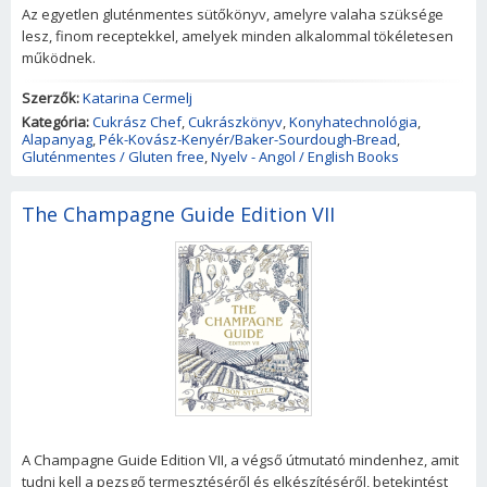
Az egyetlen gluténmentes sütőkönyv, amelyre valaha szüksége
lesz, finom receptekkel, amelyek minden alkalommal tökéletesen
működnek.
Szerzők:
Katarina Cermelj
Kategória:
Cukrász Chef
,
Cukrászkönyv
,
Konyhatechnológia
,
Alapanyag
,
Pék-Kovász-Kenyér/Baker-Sourdough-Bread
,
Gluténmentes / Gluten free
,
Nyelv - Angol / English Books
The Champagne Guide Edition VII
A Champagne Guide Edition VII, a végső útmutató mindenhez, amit
tudni kell a pezsgő termesztéséről és elkészítéséről, betekintést