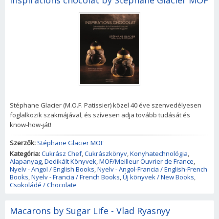
Inspirations chocolat by Stéphane Glacier MOF
Stéphane Glacier (M.O.F. Patissier) közel 40 éve szenvedélyesen
foglalkozik szakmájával, és szívesen adja tovább tudását és
know-how-ját!
Szerzők:
Stéphane Glacier MOF
Kategória:
Cukrász Chef
,
Cukrászkönyv
,
Konyhatechnológia
,
Alapanyag
,
Dedikált Könyvek
,
MOF/Meilleur Ouvrier de France
,
Nyelv - Angol / English Books
,
Nyelv - Angol-Francia / English-French
Books
,
Nyelv - Francia / French Books
,
Új könyvek / New Books
,
Csokoládé / Chocolate
Macarons by Sugar Life - Vlad Ryasnyy