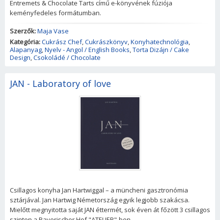
Entremets & Chocolate Tarts című e-könyvének fúziója
keményfedeles formátumban.
Szerzők:
Maja Vase
Kategória:
Cukrász Chef
,
Cukrászkönyv
,
Konyhatechnológia
,
Alapanyag
,
Nyelv - Angol / English Books
,
Torta Dizájn / Cake
Design
,
Csokoládé / Chocolate
JAN - Laboratory of love
Csillagos konyha Jan Hartwiggal – a müncheni gasztronómia
sztárjával. Jan Hartwig Németország egyik legjobb szakácsa.
Mielőtt megnyitotta saját JAN éttermét, sok éven át főzött 3 csillagos
szinten a Bayerischer Hof "ATELIER"-ben.