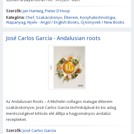
Szerzők:
Jan Hartwig
,
Pieter D'Hoop
Kategória:
Chef
,
Szakácskönyv
,
Étterem
,
Konyhatechnológia
,
Alapanyag
,
Nyelv - Angol / English Books
,
Új könyvek / New Books
José Carlos García - Andalusian roots
Az Andalusian Roots – A Michelin csillagos malagai étterem
szakácskönyve. José Carlos García technikájával és kis adag
merészségével kihívás elé állítja a hagyományos andalúz
recepteket.
Szerzők:
José Carlos García