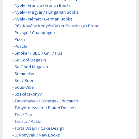
-
Nyelv - Francia / French Books
-
Nyelv - Magyar / Hungarian Books
-
Nyelv - Német / German Books
-
Pék-Kovász-Kenyér/Baker-Sourdough-Bread
-
Pezsgő / Champagne
-
Pizza
-
Poszter
-
Smoker / BBQ / Grill / Hús
-
So Cool Magazin
-
So Good Magazin
-
Sommelier
-
Sör / Beer
-
Sous-Vide
-
Szakácskönyv
-
Tankönyvek / Oktatás / Education
-
Tányérdesszert / Plated Dessert
-
Tea / Tea
-
Tészta / Pasta
-
Torta Dizájn / Cake Design
-
Új könyvek / New Books