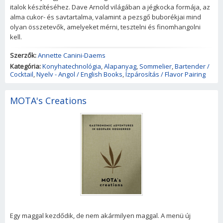
italok készítéséhez. Dave Arnold világában a jégkocka formája, az
alma cukor- és savtartalma, valamint a pezsgő buborékjai mind
olyan összetevők, amelyeket mérni, tesztelni és finomhangolni
kell.
Szerzők:
Annette Canini-Daems
Kategória:
Konyhatechnológia
,
Alapanyag
,
Sommelier
,
Bartender /
Cocktail
,
Nyelv - Angol / English Books
,
Ízpárosítás / Flavor Pairing
MOTA's Creations
Egy maggal kezdődik, de nem akármilyen maggal. A menü új