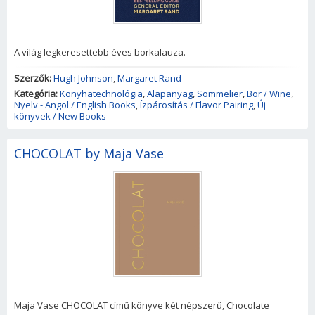
A világ legkeresettebb éves borkalauza.
Szerzők:
Hugh Johnson
,
Margaret Rand
Kategória:
Konyhatechnológia
,
Alapanyag
,
Sommelier
,
Bor / Wine
,
Nyelv - Angol / English Books
,
Ízpárosítás / Flavor Pairing
,
Új
könyvek / New Books
CHOCOLAT by Maja Vase
Maja Vase CHOCOLAT című könyve két népszerű, Chocolate