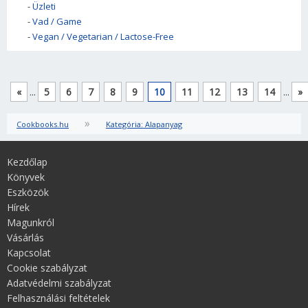
-
Üzleti
-
Vad / Game
-
Vegan / Vegetarian / Lactose-Free
«
...
5
6
7
8
9
10
11
12
13
14
...
»
»
Cookbooks.hu
Kategória: Alapanyag
Kezdőlap
Könyvek
Eszközök
Hírek
Magunkról
Vásárlás
Kapcsolat
Cookie szabályzat
Adatvédelmi szabályzat
Felhasználási feltételek