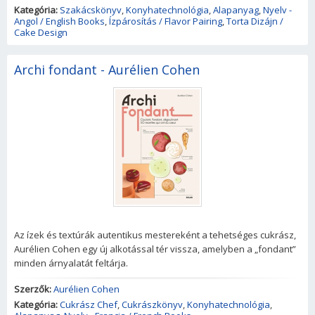
Kategória:
Szakácskönyv
,
Konyhatechnológia
,
Alapanyag
,
Nyelv -
Angol / English Books
,
Ízpárosítás / Flavor Pairing
,
Torta Dizájn /
Cake Design
Archi fondant - Aurélien Cohen
Az ízek és textúrák autentikus mestereként a tehetséges cukrász,
Aurélien Cohen egy új alkotással tér vissza, amelyben a „fondant”
minden árnyalatát feltárja.
Szerzők:
Aurélien Cohen
Kategória:
Cukrász Chef
,
Cukrászkönyv
,
Konyhatechnológia
,