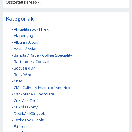
Összetett kereső »»
Kategóriák
-
Aktualitások / Hírek
-
Alapanyag
-
Album / Album
-
Ázsiai / Asian
-
Barista / Kávé / Coffee Speciality
-
Bartender / Cocktail
-
Bocuse dOr
-
Bor / Wine
-
Chef
-
CIA - Culinary Institut of America
-
Csokoládé / Chocolate
-
Cukrász Chef
-
Cukrászkönyv
-
Dedikált Könyvek
-
Eszközök / Tools
-
Étterem