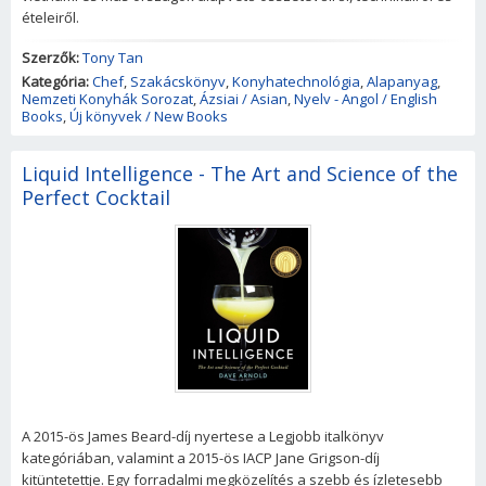
ételeiről.
Szerzők:
Tony Tan
Kategória:
Chef
,
Szakácskönyv
,
Konyhatechnológia
,
Alapanyag
,
Nemzeti Konyhák Sorozat
,
Ázsiai / Asian
,
Nyelv - Angol / English
Books
,
Új könyvek / New Books
Liquid Intelligence - The Art and Science of the
Perfect Cocktail
A 2015-ös James Beard-díj nyertese a Legjobb italkönyv
kategóriában, valamint a 2015-ös IACP Jane Grigson-díj
kitüntetettje. Egy forradalmi megközelítés a szebb és ízletesebb