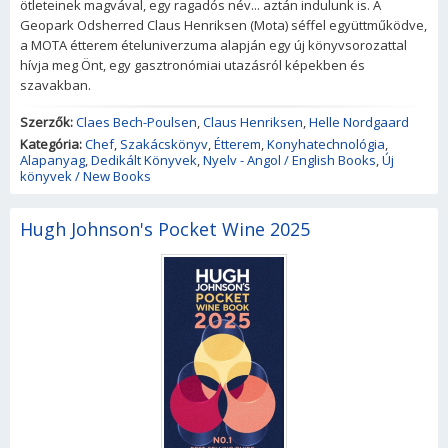
ötleteinek magvával, egy ragadós név... aztán indulunk is. A
Geopark Odsherred Claus Henriksen (Mota) séffel együttműködve,
a MOTA étterem ételuniverzuma alapján egy új könyvsorozattal
hívja meg Önt, egy gasztronómiai utazásról képekben és
szavakban.
Szerzők:
Claes Bech-Poulsen
,
Claus Henriksen
,
Helle Nordgaard
Kategória:
Chef
,
Szakácskönyv
,
Étterem
,
Konyhatechnológia
,
Alapanyag
,
Dedikált Könyvek
,
Nyelv - Angol / English Books
,
Új
könyvek / New Books
Hugh Johnson's Pocket Wine 2025