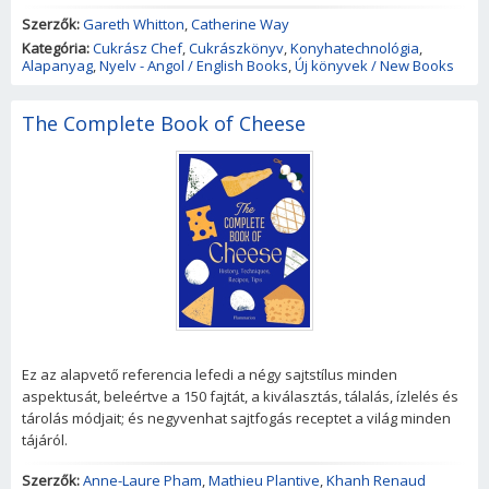
Szerzők:
Gareth Whitton
,
Catherine Way
Kategória:
Cukrász Chef
,
Cukrászkönyv
,
Konyhatechnológia
,
Alapanyag
,
Nyelv - Angol / English Books
,
Új könyvek / New Books
The Complete Book of Cheese
Ez az alapvető referencia lefedi a négy sajtstílus minden
aspektusát, beleértve a 150 fajtát, a kiválasztás, tálalás, ízlelés és
tárolás módjait; és negyvenhat sajtfogás receptet a világ minden
tájáról.
Szerzők:
Anne-Laure Pham
,
Mathieu Plantive
,
Khanh Renaud