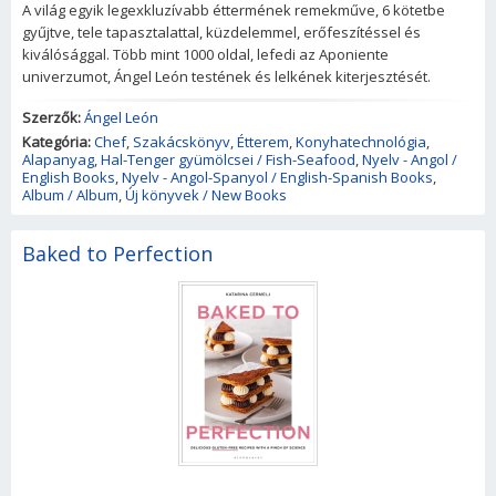
A világ egyik legexkluzívabb éttermének remekműve, 6 kötetbe
gyűjtve, tele tapasztalattal, küzdelemmel, erőfeszítéssel és
kiválósággal. Több mint 1000 oldal, lefedi az Aponiente
univerzumot, Ángel León testének és lelkének kiterjesztését.
Szerzők:
Ángel León
Kategória:
Chef
,
Szakácskönyv
,
Étterem
,
Konyhatechnológia
,
Alapanyag
,
Hal-Tenger gyümölcsei / Fish-Seafood
,
Nyelv - Angol /
English Books
,
Nyelv - Angol-Spanyol / English-Spanish Books
,
Album / Album
,
Új könyvek / New Books
Baked to Perfection