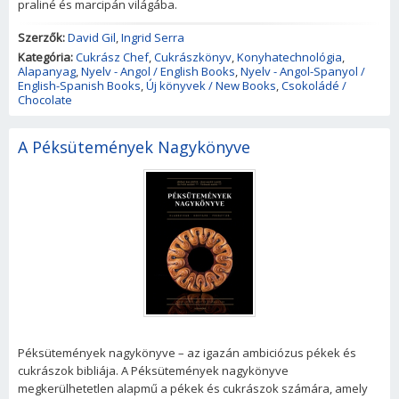
praliné és marcipán világába.
Szerzők:
David Gil
,
Ingrid Serra
Kategória:
Cukrász Chef
,
Cukrászkönyv
,
Konyhatechnológia
,
Alapanyag
,
Nyelv - Angol / English Books
,
Nyelv - Angol-Spanyol /
English-Spanish Books
,
Új könyvek / New Books
,
Csokoládé /
Chocolate
A Péksütemények Nagykönyve
Péksütemények nagykönyve – az igazán ambiciózus pékek és
cukrászok bibliája. A Péksütemények nagykönyve
megkerülhetetlen alapmű a pékek és cukrászok számára, amely