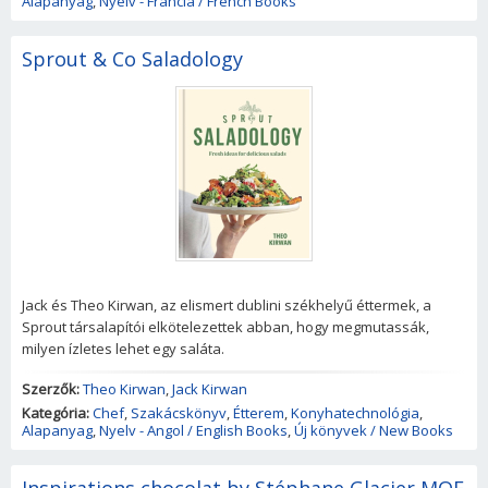
Alapanyag
,
Nyelv - Francia / French Books
Sprout & Co Saladology
Jack és Theo Kirwan, az elismert dublini székhelyű éttermek, a
Sprout társalapítói elkötelezettek abban, hogy megmutassák,
milyen ízletes lehet egy saláta.
Szerzők:
Theo Kirwan
,
Jack Kirwan
Kategória:
Chef
,
Szakácskönyv
,
Étterem
,
Konyhatechnológia
,
Alapanyag
,
Nyelv - Angol / English Books
,
Új könyvek / New Books