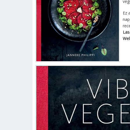
veg
Ez 
nap
rec
Las
Wel