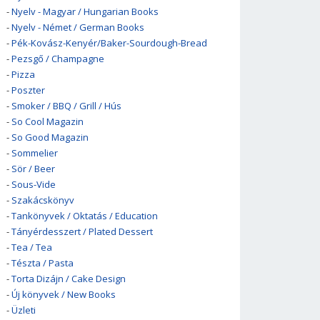
-
Nyelv - Magyar / Hungarian Books
-
Nyelv - Német / German Books
-
Pék-Kovász-Kenyér/Baker-Sourdough-Bread
-
Pezsgő / Champagne
-
Pizza
-
Poszter
-
Smoker / BBQ / Grill / Hús
-
So Cool Magazin
-
So Good Magazin
-
Sommelier
-
Sör / Beer
-
Sous-Vide
-
Szakácskönyv
-
Tankönyvek / Oktatás / Education
-
Tányérdesszert / Plated Dessert
-
Tea / Tea
-
Tészta / Pasta
-
Torta Dizájn / Cake Design
-
Új könyvek / New Books
-
Üzleti