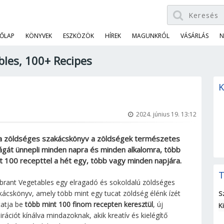
ŐLAP
KÖNYVEK
ESZKÖZÖK
HÍREK
MAGUNKRÓL
VÁSÁRLÁS
N
bles, 100+ Recipes
K
2024. június 19. 13:12
a zöldséges szakácskönyv a zöldségek természetes
ágát ünnepli minden napra és minden alkalomra, több
t 100 recepttel a hét egy, több vagy minden napjára.
T
ibrant Vegetables egy elragadó és sokoldalú zöldséges
kácskönyv, amely több mint egy tucat zöldség élénk ízét
S
atja be
több mint 100 finom recepten keresztül
, új
K
irációt kínálva mindazoknak, akik kreatív és kielégítő