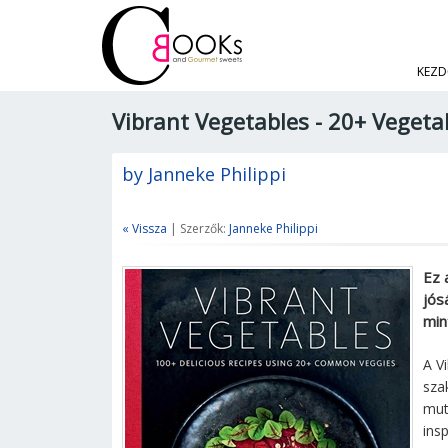
KEZD
Vibrant Vegetables - 20+ Vegeta
by Janneke Philippi
« Vissza
| Szerzők:
Janneke Philippi
Ez 
jós
min
A V
sza
mut
insp