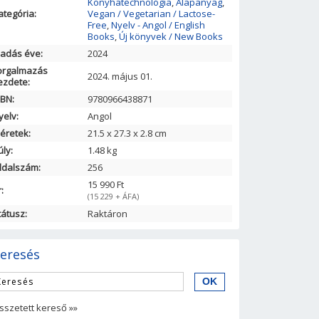
Konyhatechnológia
,
Alapanyag
,
ategória:
Vegan / Vegetarian / Lactose-
Free
,
Nyelv - Angol / English
Books
,
Új könyvek / New Books
iadás éve:
2024
orgalmazás
2024. május 01.
ezdete:
SBN:
9780966438871
yelv:
Angol
éretek:
21.5
x
27.3
x
2.8
cm
úly:
1.48 kg
ldalszám:
256
15 990 Ft
:
(15 229 + ÁFA)
tátusz:
Raktáron
eresés
sszetett kereső »»