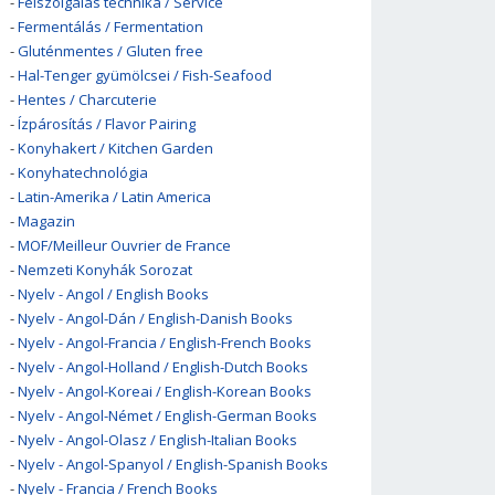
-
Felszolgálás technika / Service
-
Fermentálás / Fermentation
-
Gluténmentes / Gluten free
-
Hal-Tenger gyümölcsei / Fish-Seafood
-
Hentes / Charcuterie
-
Ízpárosítás / Flavor Pairing
-
Konyhakert / Kitchen Garden
-
Konyhatechnológia
-
Latin-Amerika / Latin America
-
Magazin
-
MOF/Meilleur Ouvrier de France
-
Nemzeti Konyhák Sorozat
-
Nyelv - Angol / English Books
-
Nyelv - Angol-Dán / English-Danish Books
-
Nyelv - Angol-Francia / English-French Books
-
Nyelv - Angol-Holland / English-Dutch Books
-
Nyelv - Angol-Koreai / English-Korean Books
-
Nyelv - Angol-Német / English-German Books
-
Nyelv - Angol-Olasz / English-Italian Books
-
Nyelv - Angol-Spanyol / English-Spanish Books
-
Nyelv - Francia / French Books