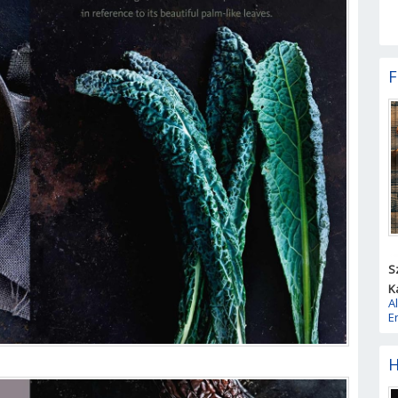
F
S
K
A
E
H