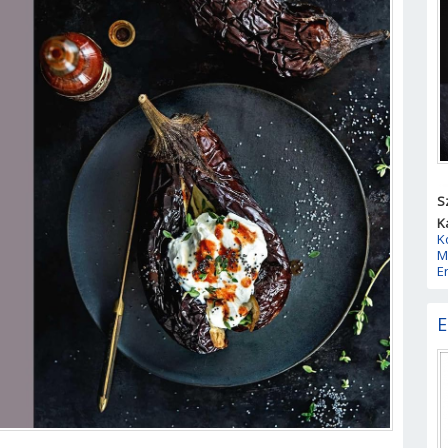
S
K
K
M
E
E