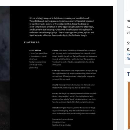
m
s
v
S
K
K
B
T