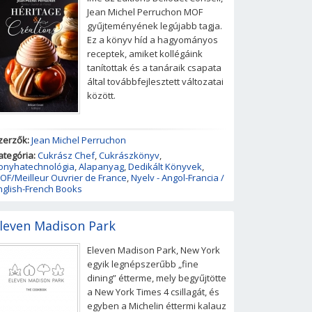
Jean Michel Perruchon MOF
gyűjteményének legújabb tagja.
Ez a könyv híd a hagyományos
receptek, amiket kollégáink
tanítottak és a tanáraik csapata
által továbbfejlesztett változatai
között.
zerzők:
Jean Michel Perruchon
ategória:
Cukrász Chef
,
Cukrászkönyv
,
onyhatechnológia
,
Alapanyag
,
Dedikált Könyvek
,
OF/Meilleur Ouvrier de France
,
Nyelv - Angol-Francia /
nglish-French Books
leven Madison Park
Eleven Madison Park, New York
egyik legnépszerűbb „fine
dining” étterme, mely begyűjtötte
a New York Times 4 csillagát, és
egyben a Michelin éttermi kalauz