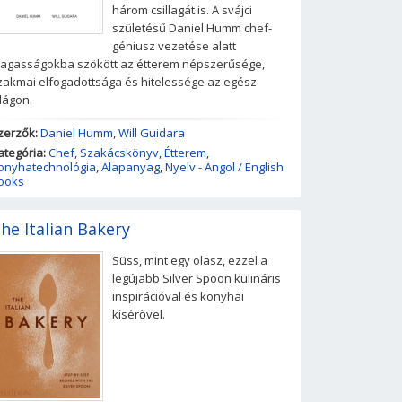
három csillagát is. A svájci
születésű Daniel Humm chef-
géniusz vezetése alatt
agasságokba szökött az étterem népszerűsége,
zakmai elfogadottsága és hitelessége az egész
ilágon.
zerzők:
Daniel Humm
,
Will Guidara
ategória:
Chef
,
Szakácskönyv
,
Étterem
,
onyhatechnológia
,
Alapanyag
,
Nyelv - Angol / English
ooks
he Italian Bakery
Süss, mint egy olasz, ezzel a
legújabb Silver Spoon kulináris
inspirációval és konyhai
kísérővel.