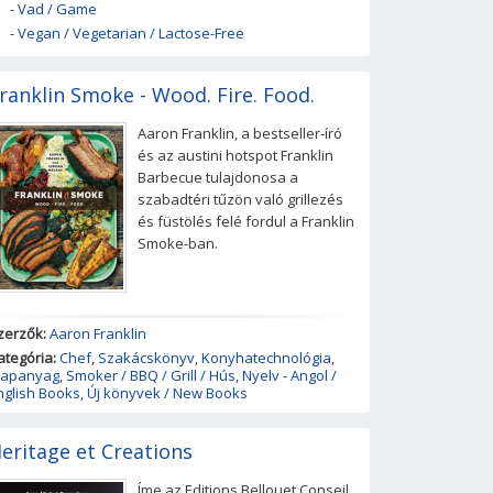
-
Vad / Game
-
Vegan / Vegetarian / Lactose-Free
ranklin Smoke - Wood. Fire. Food.
Aaron Franklin, a bestseller-író
és az austini hotspot Franklin
Barbecue tulajdonosa a
szabadtéri tűzön való grillezés
és füstölés felé fordul a Franklin
Smoke-ban.
zerzők:
Aaron Franklin
ategória:
Chef
,
Szakácskönyv
,
Konyhatechnológia
,
lapanyag
,
Smoker / BBQ / Grill / Hús
,
Nyelv - Angol /
nglish Books
,
Új könyvek / New Books
eritage et Creations
Íme az Editions Bellouet Conseil,