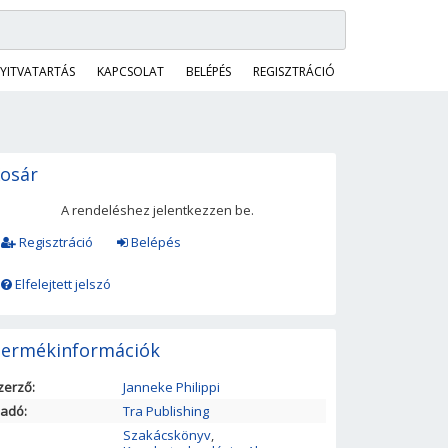
YITVATARTÁS
KAPCSOLAT
BELÉPÉS
REGISZTRÁCIÓ
osár
A rendeléshez jelentkezzen be.
Regisztráció
Belépés
Elfelejtett jelszó
ermékinformációk
zerző:
Janneke Philippi
iadó:
Tra Publishing
Szakácskönyv
,