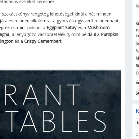
etáriánus ételeket keresnek.
K
a szakácskönyv rengeteg lehetőséget kínál a hét minden
jára és minden alkalomra, a gyors és egyszerű mindennapi
K
eptektől, mint például a
Eggplant Satay
és a
Mushroom
F
agna
, a lenyűgöző vacsoraételekig, mint például a
Pumpkin
k
lington
és a
Crispy Camembert
.
I
N
M
S
O
Ár
S
K
Ö