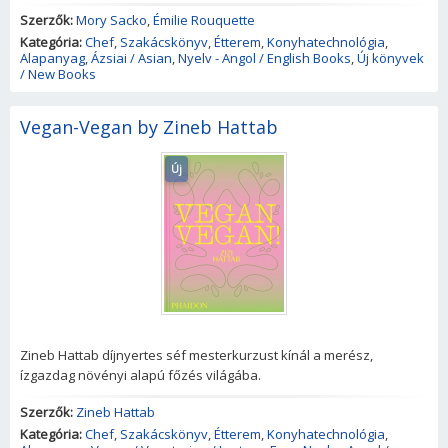
Szerzők:
Mory Sacko
,
Émilie Rouquette
Kategória:
Chef
,
Szakácskönyv
,
Étterem
,
Konyhatechnológia
,
Alapanyag
,
Ázsiai / Asian
,
Nyelv - Angol / English Books
,
Új könyvek
/ New Books
Vegan-Vegan by Zineb Hattab
Új
Zineb Hattab díjnyertes séf mesterkurzust kínál a merész,
ízgazdag növényi alapú főzés világába.
Szerzők:
Zineb Hattab
Kategória:
Chef
,
Szakácskönyv
,
Étterem
,
Konyhatechnológia
,