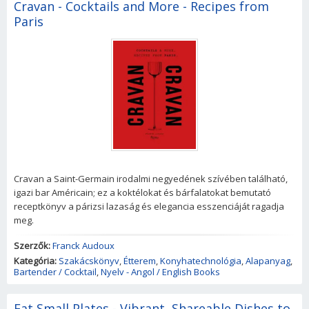
Cravan - Cocktails and More - Recipes from
Paris
Cravan a Saint-Germain irodalmi negyedének szívében található,
igazi bar Américain; ez a koktélokat és bárfalatokat bemutató
receptkönyv a párizsi lazaság és elegancia esszenciáját ragadja
meg.
Szerzők:
Franck Audoux
Kategória:
Szakácskönyv
,
Étterem
,
Konyhatechnológia
,
Alapanyag
,
Bartender / Cocktail
,
Nyelv - Angol / English Books
Eat Small Plates - Vibrant, Shareable Dishes to