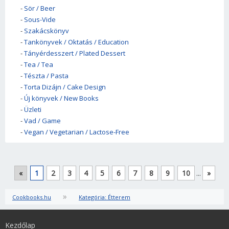
-
Sör / Beer
-
Sous-Vide
-
Szakácskönyv
-
Tankönyvek / Oktatás / Education
-
Tányérdesszert / Plated Dessert
-
Tea / Tea
-
Tészta / Pasta
-
Torta Dizájn / Cake Design
-
Új könyvek / New Books
-
Üzleti
-
Vad / Game
-
Vegan / Vegetarian / Lactose-Free
«
1
2
3
4
5
6
7
8
9
10
...
»
»
Cookbooks.hu
Kategória: Étterem
Kezdőlap