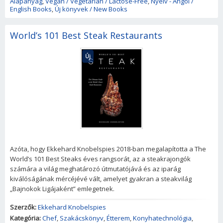
Alapanyag
,
Vegan / Vegetarian / Lactose-Free
,
Nyelv - Angol /
English Books
,
Új könyvek / New Books
World’s 101 Best Steak Restaurants
Új
Azóta, hogy Ekkehard Knobelspies 2018-ban megalapította a The
World’s 101 Best Steaks éves rangsorát, az a steakrajongók
számára a világ meghatározó útmutatójává és az iparág
kiválóságának mércéjévé vált, amelyet gyakran a steakvilág
„Bajnokok Ligájaként” emlegetnek.
Szerzők:
Ekkehard Knobelspies
Kategória:
Chef
,
Szakácskönyv
,
Étterem
,
Konyhatechnológia
,