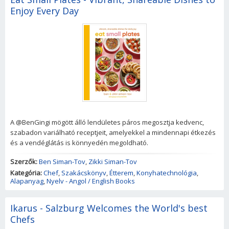
Enjoy Every Day
A @BenGingi mögött álló lendületes páros megosztja kedvenc,
szabadon variálható receptjeit, amelyekkel a mindennapi étkezés
és a vendéglátás is könnyedén megoldható.
Szerzők:
Ben Siman-Tov
,
Zikki Siman-Tov
Kategória:
Chef
,
Szakácskönyv
,
Étterem
,
Konyhatechnológia
,
Alapanyag
,
Nyelv - Angol / English Books
Ikarus - Salzburg Welcomes the World's best
Chefs