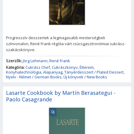
Progresszív desszertek a legmagasabb mesterségbeli
színvonalon, René Frank régóta várt csúcsgasztronómiai cukrász-
szakácskönyve.
Szerzők:
Jörg Lehmann
,
René Frank
Kategória:
Cukrász Chef
,
Cukrászkönyv
,
Étterem
,
Konyhatechnológia
,
Alapanyag
,
Tányérdesszert / Plated Dessert
,
Nyelv - Német / German Books
,
Új könyvek / New Books
Lasarte Cookbook by Martín Berasategui -
Paolo Casagrande
Új