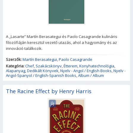
A „Lasarte” Martín Berasategui és Paolo Casagrande kulináris
filozófiáján keresztül vezető utazás, ahol a hagyomány és az
innováció találkozik.
Szerzők:
Martín Berasategui
,
Paolo Casagrande
Kategória:
Chef
,
Szakácskönyv
,
Étterem
,
Konyhatechnológia
,
Alapanyag
,
Dedikált Könyvek
,
Nyelv - Angol / English Books
,
Nyelv -
Angol-Spanyol / English-Spanish Books
,
Album / Album
The Racine Effect by Henry Harris
Új