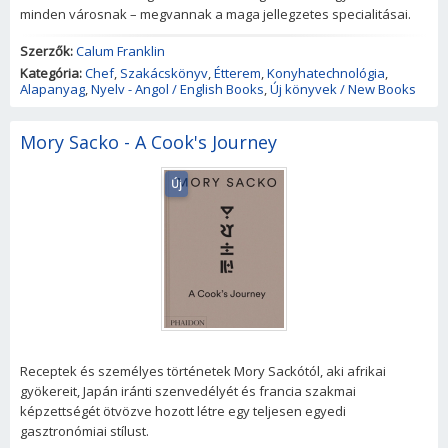
minden városnak – megvannak a maga jellegzetes specialitásai.
Szerzők:
Calum Franklin
Kategória:
Chef
,
Szakácskönyv
,
Étterem
,
Konyhatechnológia
,
Alapanyag
,
Nyelv - Angol / English Books
,
Új könyvek / New Books
Mory Sacko - A Cook's Journey
Új
Receptek és személyes történetek Mory Sackótól, aki afrikai
gyökereit, Japán iránti szenvedélyét és francia szakmai
képzettségét ötvözve hozott létre egy teljesen egyedi
gasztronómiai stílust.