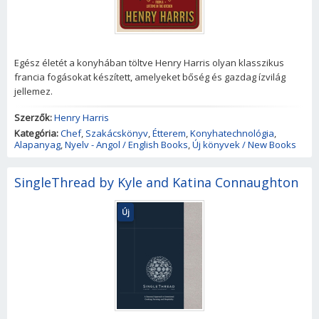
Egész életét a konyhában töltve Henry Harris olyan klasszikus
francia fogásokat készített, amelyeket bőség és gazdag ízvilág
jellemez.
Szerzők:
Henry Harris
Kategória:
Chef
,
Szakácskönyv
,
Étterem
,
Konyhatechnológia
,
Alapanyag
,
Nyelv - Angol / English Books
,
Új könyvek / New Books
SingleThread by Kyle and Katina Connaughton
Új