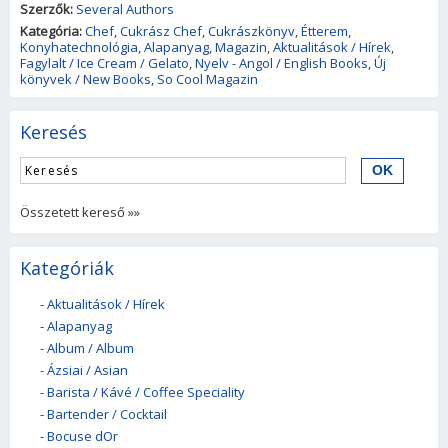
Szerzők:
Several Authors
Kategória:
Chef
,
Cukrász Chef
,
Cukrászkönyv
,
Étterem
,
Konyhatechnológia
,
Alapanyag
,
Magazin
,
Aktualitások / Hírek
,
Fagylalt / Ice Cream / Gelato
,
Nyelv - Angol / English Books
,
Új
könyvek / New Books
,
So Cool Magazin
Keresés
Összetett kereső »»
Kategóriák
-
Aktualitások / Hírek
-
Alapanyag
-
Album / Album
-
Ázsiai / Asian
-
Barista / Kávé / Coffee Speciality
-
Bartender / Cocktail
-
Bocuse dOr