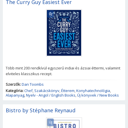
The Curry Guy Easiest Ever
Új
Több mint 200 rendkívül egyszerű indiai és ázsiai éttermi, valamint
elviteles klasszikus recept.
Szerzők:
Dan Toombs
Kategória:
Chef
,
Szakácskönyv
,
Étterem
,
Konyhatechnológia
,
Alapanyag
,
Nyelv - Angol / English Books
,
Új könyvek / New Books
Bistro by Stéphane Reynaud
Új