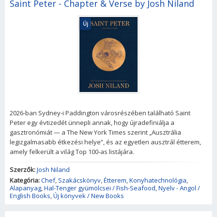
Saint Peter - Chapter & Verse by Josh Niland
Új
2026-ban Sydney-i Paddington városrészében található Saint
Peter egy évtizedét ünnepli annak, hogy újradefiniálja a
gasztronómiát — a The New York Times szerint „Ausztrália
legizgalmasabb étkezési helye”, és az egyetlen ausztrál étterem,
amely felkerült a világ Top 100-as listájára.
Szerzők:
Josh Niland
Kategória:
Chef
,
Szakácskönyv
,
Étterem
,
Konyhatechnológia
,
Alapanyag
,
Hal-Tenger gyümölcsei / Fish-Seafood
,
Nyelv - Angol /
English Books
,
Új könyvek / New Books