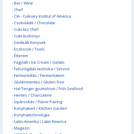
-
Bor / Wine
-
Chef
-
CIA - Culinary Institut of America
-
Csokoládé / Chocolate
-
Cukrász Chef
-
Cukrászkönyv
-
Dedikált Könyvek
-
Eszközök / Tools
-
Étterem
-
Fagylalt / Ice Cream / Gelato
-
Felszolgálás technika / Service
-
Fermentálás / Fermentation
-
Gluténmentes / Gluten free
-
Hal-Tenger gyümölcsei / Fish-Seafood
-
Hentes / Charcuterie
-
Ízpárosítás / Flavor Pairing
-
Konyhakert / Kitchen Garden
-
Konyhatechnológia
-
Latin-Amerika / Latin America
-
Magazin