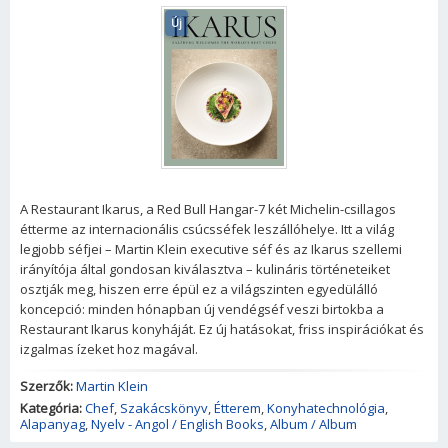
Új
A Restaurant Ikarus, a Red Bull Hangar-7 két Michelin-csillagos
étterme az internacionális csúcsséfek leszállóhelye. Itt a világ
legjobb séfjei – Martin Klein executive séf és az Ikarus szellemi
irányítója által gondosan kiválasztva – kulináris történeteiket
osztják meg, hiszen erre épül ez a világszinten egyedülálló
koncepció: minden hónapban új vendégséf veszi birtokba a
Restaurant Ikarus konyháját. Ez új hatásokat, friss inspirációkat és
izgalmas ízeket hoz magával.
Szerzők:
Martin Klein
Kategória:
Chef
,
Szakácskönyv
,
Étterem
,
Konyhatechnológia
,
Alapanyag
,
Nyelv - Angol / English Books
,
Album / Album