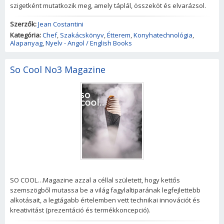
szigetként mutatkozik meg, amely táplál, összeköt és elvarázsol.
Szerzők:
Jean Costantini
Kategória:
Chef
,
Szakácskönyv
,
Étterem
,
Konyhatechnológia
,
Alapanyag
,
Nyelv - Angol / English Books
So Cool No3 Magazine
SO COOL…Magazine azzal a céllal született, hogy kettős
szemszögből mutassa be a világ fagylaltiparának legfejlettebb
alkotásait, a legtágabb értelemben vett technikai innovációt és
kreativitást (prezentáció és termékkoncepció).