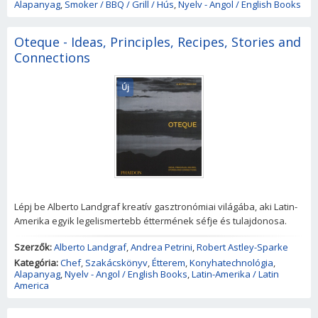
Alapanyag
,
Smoker / BBQ / Grill / Hús
,
Nyelv - Angol / English Books
Oteque - Ideas, Principles, Recipes, Stories and
Connections
Új
Lépj be Alberto Landgraf kreatív gasztronómiai világába, aki Latin-
Amerika egyik legelismertebb éttermének séfje és tulajdonosa.
Szerzők:
Alberto Landgraf
,
Andrea Petrini
,
Robert Astley-Sparke
Kategória:
Chef
,
Szakácskönyv
,
Étterem
,
Konyhatechnológia
,
Alapanyag
,
Nyelv - Angol / English Books
,
Latin-Amerika / Latin
America