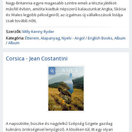
Nagy-Britannia egyre magasabb szintre emeli a tészta játékot:
másfél évben, amióta kiadtuk népszerű kalauzunkat Anglia, Skócia
és Wales legjobb pékségeiről, az izgalmas új vállalkozások listája
csak tovább nőtt.
Szerzők:
Milly Kenny Ryder
Kategória:
Étterem
,
Alapanyag
,
Nyelv - Angol / English Books
,
Album
/ Album
Corsica - Jean Costantini
Új
A napsütötte, büszke és nagylelkű Szépség Szigete gazdag
kulináris örökségével lenyűgöző. A kliséken túl, itt egy olyan