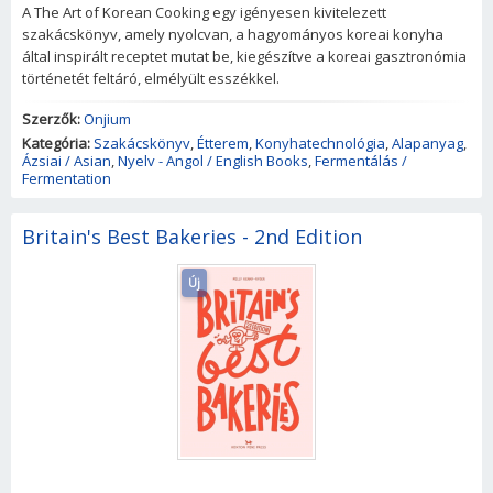
A The Art of Korean Cooking egy igényesen kivitelezett
szakácskönyv, amely nyolcvan, a hagyományos koreai konyha
által inspirált receptet mutat be, kiegészítve a koreai gasztronómia
történetét feltáró, elmélyült esszékkel.
Szerzők:
Onjium
Kategória:
Szakácskönyv
,
Étterem
,
Konyhatechnológia
,
Alapanyag
,
Ázsiai / Asian
,
Nyelv - Angol / English Books
,
Fermentálás /
Fermentation
Britain's Best Bakeries - 2nd Edition
Új