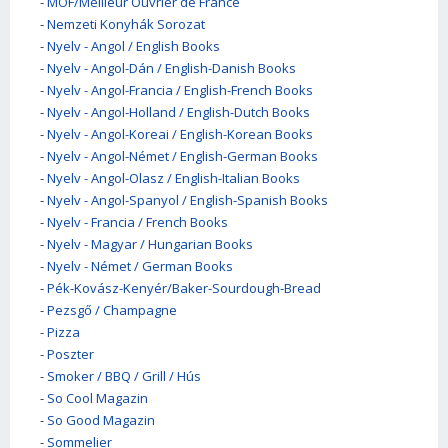
-
MOF/Meilleur Ouvrier de France
-
Nemzeti Konyhák Sorozat
-
Nyelv - Angol / English Books
-
Nyelv - Angol-Dán / English-Danish Books
-
Nyelv - Angol-Francia / English-French Books
-
Nyelv - Angol-Holland / English-Dutch Books
-
Nyelv - Angol-Koreai / English-Korean Books
-
Nyelv - Angol-Német / English-German Books
-
Nyelv - Angol-Olasz / English-Italian Books
-
Nyelv - Angol-Spanyol / English-Spanish Books
-
Nyelv - Francia / French Books
-
Nyelv - Magyar / Hungarian Books
-
Nyelv - Német / German Books
-
Pék-Kovász-Kenyér/Baker-Sourdough-Bread
-
Pezsgő / Champagne
-
Pizza
-
Poszter
-
Smoker / BBQ / Grill / Hús
-
So Cool Magazin
-
So Good Magazin
-
Sommelier