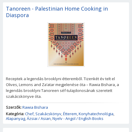
Tanoreen - Palestinian Home Cooking in
Diaspora
Receptek a legendás brooklyni étteremből. Tizenkét év telt el
Olives, Lemons and Za’atar megjelenése óta – Rawia Bishara, a
legendás brooklyni Tanoreen séf-tulajdonosának szeretett
szakácskönyve óta.
Szerzők:
Rawia Bishara
Kategória:
Chef
,
Szakácskönyv
,
Étterem
,
Konyhatechnológia
,
Alapanyag
,
Ázsiai / Asian
,
Nyelv - Angol / English Books