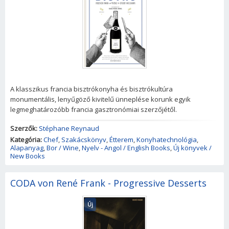
A klasszikus francia bisztrókonyha és bisztrókultúra
monumentális, lenyűgöző kivitelű ünneplése korunk egyik
legmeghatározóbb francia gasztronómiai szerzőjétől.
Szerzők:
Stéphane Reynaud
Kategória:
Chef
,
Szakácskönyv
,
Étterem
,
Konyhatechnológia
,
Alapanyag
,
Bor / Wine
,
Nyelv - Angol / English Books
,
Új könyvek /
New Books
CODA von René Frank - Progressive Desserts
Új