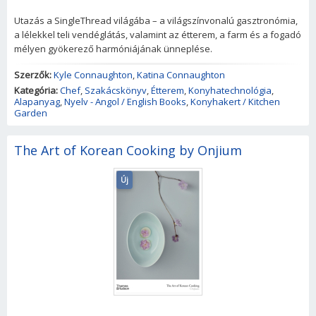
Utazás a SingleThread világába – a világszínvonalú gasztronómia,
a lélekkel teli vendéglátás, valamint az étterem, a farm és a fogadó
mélyen gyökerező harmóniájának ünneplése.
Szerzők:
Kyle Connaughton
,
Katina Connaughton
Kategória:
Chef
,
Szakácskönyv
,
Étterem
,
Konyhatechnológia
,
Alapanyag
,
Nyelv - Angol / English Books
,
Konyhakert / Kitchen
Garden
The Art of Korean Cooking by Onjium
Új