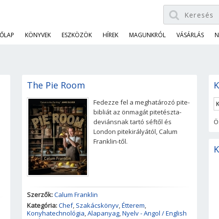
ŐLAP
KÖNYVEK
ESZKÖZÖK
HÍREK
MAGUNKRÓL
VÁSÁRLÁS
N
The Pie Room
K
Fedezze fel a meghatározó pite-
bibliát az önmagát pitetészta-
deviánsnak tartó séftől és
Ö
London pitekirályától, Calum
Franklin-től.
K
Szerzők:
Calum Franklin
Kategória:
Chef
,
Szakácskönyv
,
Étterem
,
Konyhatechnológia
,
Alapanyag
,
Nyelv - Angol / English