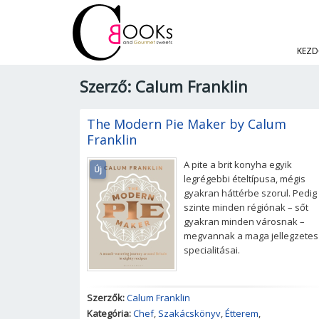
KEZD
Szerző: Calum Franklin
The Modern Pie Maker by Calum
Franklin
A pite a brit konyha egyik
Új
legrégebbi ételtípusa, mégis
gyakran háttérbe szorul. Pedig
szinte minden régiónak – sőt
gyakran minden városnak –
megvannak a maga jellegzetes
specialitásai.
Szerzők:
Calum Franklin
Kategória:
Chef
,
Szakácskönyv
,
Étterem
,