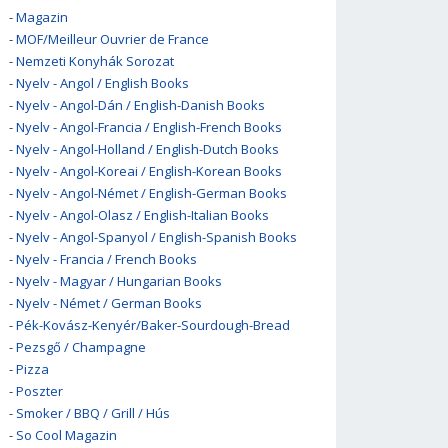
-
Magazin
-
MOF/Meilleur Ouvrier de France
-
Nemzeti Konyhák Sorozat
-
Nyelv - Angol / English Books
-
Nyelv - Angol-Dán / English-Danish Books
-
Nyelv - Angol-Francia / English-French Books
-
Nyelv - Angol-Holland / English-Dutch Books
-
Nyelv - Angol-Koreai / English-Korean Books
-
Nyelv - Angol-Német / English-German Books
-
Nyelv - Angol-Olasz / English-Italian Books
-
Nyelv - Angol-Spanyol / English-Spanish Books
-
Nyelv - Francia / French Books
-
Nyelv - Magyar / Hungarian Books
-
Nyelv - Német / German Books
-
Pék-Kovász-Kenyér/Baker-Sourdough-Bread
-
Pezsgő / Champagne
-
Pizza
-
Poszter
-
Smoker / BBQ / Grill / Hús
-
So Cool Magazin