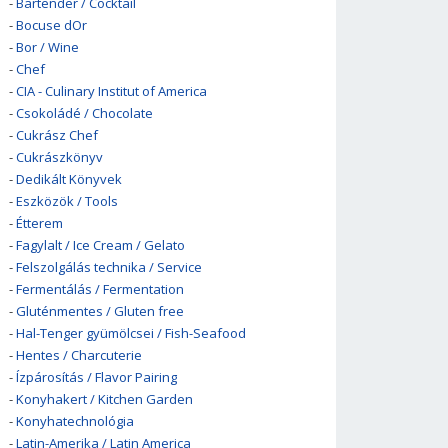
-
Bartender / Cocktail
-
Bocuse dOr
-
Bor / Wine
-
Chef
-
CIA - Culinary Institut of America
-
Csokoládé / Chocolate
-
Cukrász Chef
-
Cukrászkönyv
-
Dedikált Könyvek
-
Eszközök / Tools
-
Étterem
-
Fagylalt / Ice Cream / Gelato
-
Felszolgálás technika / Service
-
Fermentálás / Fermentation
-
Gluténmentes / Gluten free
-
Hal-Tenger gyümölcsei / Fish-Seafood
-
Hentes / Charcuterie
-
Ízpárosítás / Flavor Pairing
-
Konyhakert / Kitchen Garden
-
Konyhatechnológia
-
Latin-Amerika / Latin America