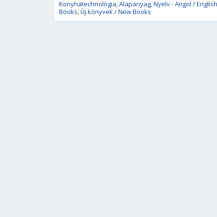
Konyhatechnológia
,
Alapanyag
,
Nyelv - Angol / Englis
Books
,
Új könyvek / New Books