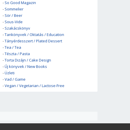
-
So Good Magazin
-
Sommelier
-
Sör / Beer
-
Sous-Vide
-
Szakácskönyv
-
Tankönyvek / Oktatás / Education
-
Tányérdesszert / Plated Dessert
-
Tea / Tea
-
Tészta / Pasta
-
Torta Dizájn / Cake Design
-
Új könyvek / New Books
-
Üzleti
-
Vad / Game
-
Vegan / Vegetarian / Lactose-Free