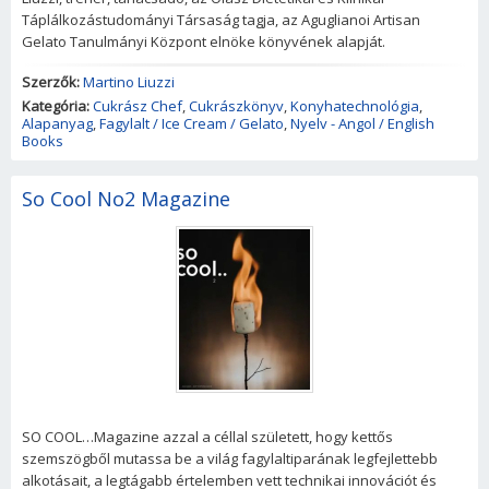
Táplálkozástudományi Társaság tagja, az Aguglianoi Artisan
Gelato Tanulmányi Központ elnöke könyvének alapját.
Szerzők:
Martino Liuzzi
Kategória:
Cukrász Chef
,
Cukrászkönyv
,
Konyhatechnológia
,
Alapanyag
,
Fagylalt / Ice Cream / Gelato
,
Nyelv - Angol / English
Books
So Cool No2 Magazine
SO COOL…Magazine azzal a céllal született, hogy kettős
szemszögből mutassa be a világ fagylaltiparának legfejlettebb
alkotásait, a legtágabb értelemben vett technikai innovációt és