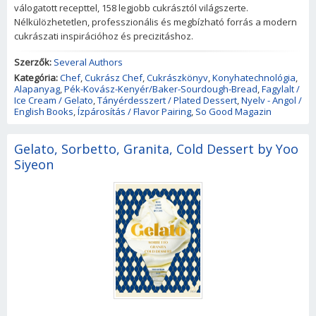
válogatott recepttel, 158 legjobb cukrásztól világszerte.
Nélkülözhetetlen, professzionális és megbízható forrás a modern
cukrászati inspirációhoz és precizitáshoz.
Szerzők:
Several Authors
Kategória:
Chef
,
Cukrász Chef
,
Cukrászkönyv
,
Konyhatechnológia
,
Alapanyag
,
Pék-Kovász-Kenyér/Baker-Sourdough-Bread
,
Fagylalt /
Ice Cream / Gelato
,
Tányérdesszert / Plated Dessert
,
Nyelv - Angol /
English Books
,
Ízpárosítás / Flavor Pairing
,
So Good Magazin
Gelato, Sorbetto, Granita, Cold Dessert by Yoo
Siyeon