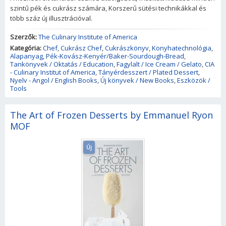
szintű pék és cukrász számára, Korszerű sütési technikákkal és
több száz új illusztrációval.
Szerzők:
The Culinary Institute of America
Kategória:
Chef
,
Cukrász Chef
,
Cukrászkönyv
,
Konyhatechnológia
,
Alapanyag
,
Pék-Kovász-Kenyér/Baker-Sourdough-Bread
,
Tankönyvek / Oktatás / Education
,
Fagylalt / Ice Cream / Gelato
,
CIA
- Culinary Institut of America
,
Tányérdesszert / Plated Dessert
,
Nyelv - Angol / English Books
,
Új könyvek / New Books
,
Eszközök /
Tools
The Art of Frozen Desserts by Emmanuel Ryon
MOF
Új