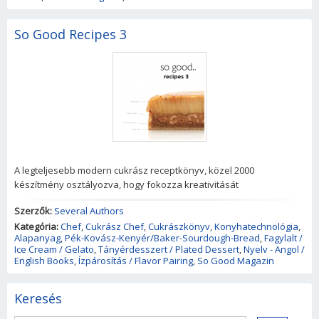
So Good Recipes 3
A legteljesebb modern cukrász receptkönyv, közel 2000
készítmény osztályozva, hogy fokozza kreativitását
Szerzők:
Several Authors
Kategória:
Chef
,
Cukrász Chef
,
Cukrászkönyv
,
Konyhatechnológia
,
Alapanyag
,
Pék-Kovász-Kenyér/Baker-Sourdough-Bread
,
Fagylalt /
Ice Cream / Gelato
,
Tányérdesszert / Plated Dessert
,
Nyelv - Angol /
English Books
,
Ízpárosítás / Flavor Pairing
,
So Good Magazin
Keresés