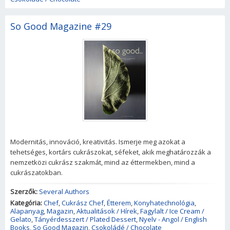
So Good Magazine #29
Modernitás, innováció, kreativitás. Ismerje meg azokat a
tehetséges, kortárs cukrászokat, séfeket, akik meghatározzák a
nemzetközi cukrász szakmát, mind az éttermekben, mind a
cukrászatokban.
Szerzők:
Several Authors
Kategória:
Chef
,
Cukrász Chef
,
Étterem
,
Konyhatechnológia
,
Alapanyag
,
Magazin
,
Aktualitások / Hírek
,
Fagylalt / Ice Cream /
Gelato
,
Tányérdesszert / Plated Dessert
,
Nyelv - Angol / English
Books
,
So Good Magazin
,
Csokoládé / Chocolate