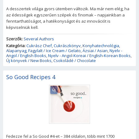
A desszertek világa gyors ütemben változik. Ma már nem elég, ha
az édességek egyszerűen szépek és finomak – napjainkban a
fenntarthatóságot, a hatékonyságot és az innovációt is
képviselniük kell.
Szerzők:
Several Authors
Kategória:
Cukrász Chef
,
Cukrászkönyv
,
Konyhatechnológia
,
Alapanyag
,
Fagylalt / Ice Cream / Gelato
,
Ázsiai / Asian
,
Nyelv -
Angol / English Books
,
Nyelv - Angol-Koreai / English-Korean Books
,
Új könyvek / New Books
,
Csokoládé / Chocolate
So Good Recipes 4
Új
Fedezze fel a So Good #4-et – 384 oldalon, több mint 1700