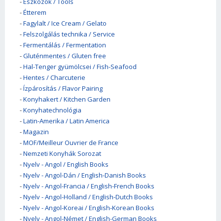
-
Eszközök / Tools
-
Étterem
-
Fagylalt / Ice Cream / Gelato
-
Felszolgálás technika / Service
-
Fermentálás / Fermentation
-
Gluténmentes / Gluten free
-
Hal-Tenger gyümölcsei / Fish-Seafood
-
Hentes / Charcuterie
-
Ízpárosítás / Flavor Pairing
-
Konyhakert / Kitchen Garden
-
Konyhatechnológia
-
Latin-Amerika / Latin America
-
Magazin
-
MOF/Meilleur Ouvrier de France
-
Nemzeti Konyhák Sorozat
-
Nyelv - Angol / English Books
-
Nyelv - Angol-Dán / English-Danish Books
-
Nyelv - Angol-Francia / English-French Books
-
Nyelv - Angol-Holland / English-Dutch Books
-
Nyelv - Angol-Koreai / English-Korean Books
-
Nyelv - Angol-Német / English-German Books