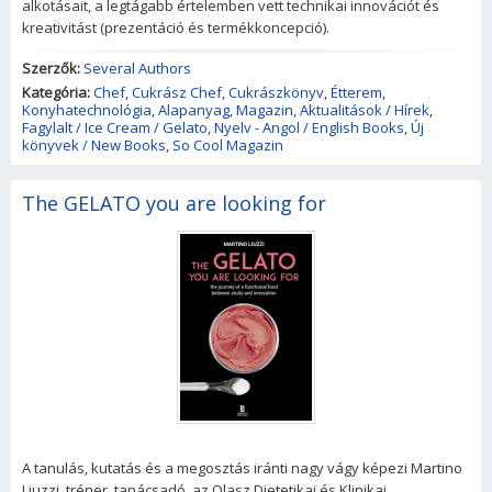
alkotásait, a legtágabb értelemben vett technikai innovációt és
kreativitást (prezentáció és termékkoncepció).
Szerzők:
Several Authors
Kategória:
Chef
,
Cukrász Chef
,
Cukrászkönyv
,
Étterem
,
Konyhatechnológia
,
Alapanyag
,
Magazin
,
Aktualitások / Hírek
,
Fagylalt / Ice Cream / Gelato
,
Nyelv - Angol / English Books
,
Új
könyvek / New Books
,
So Cool Magazin
The GELATO you are looking for
A tanulás, kutatás és a megosztás iránti nagy vágy képezi Martino
Liuzzi, tréner, tanácsadó, az Olasz Dietetikai és Klinikai