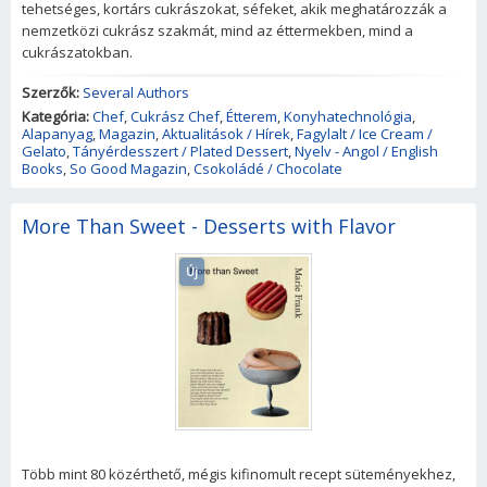
tehetséges, kortárs cukrászokat, séfeket, akik meghatározzák a
nemzetközi cukrász szakmát, mind az éttermekben, mind a
cukrászatokban.
Szerzők:
Several Authors
Kategória:
Chef
,
Cukrász Chef
,
Étterem
,
Konyhatechnológia
,
Alapanyag
,
Magazin
,
Aktualitások / Hírek
,
Fagylalt / Ice Cream /
Gelato
,
Tányérdesszert / Plated Dessert
,
Nyelv - Angol / English
Books
,
So Good Magazin
,
Csokoládé / Chocolate
More Than Sweet - Desserts with Flavor
Új
Több mint 80 közérthető, mégis kifinomult recept süteményekhez,