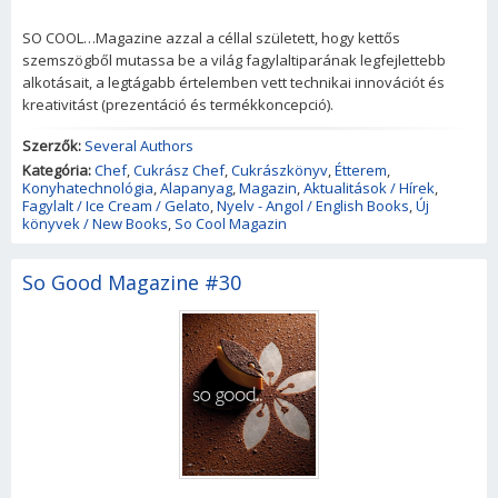
SO COOL…Magazine azzal a céllal született, hogy kettős
szemszögből mutassa be a világ fagylaltiparának legfejlettebb
alkotásait, a legtágabb értelemben vett technikai innovációt és
kreativitást (prezentáció és termékkoncepció).
Szerzők:
Several Authors
Kategória:
Chef
,
Cukrász Chef
,
Cukrászkönyv
,
Étterem
,
Konyhatechnológia
,
Alapanyag
,
Magazin
,
Aktualitások / Hírek
,
Fagylalt / Ice Cream / Gelato
,
Nyelv - Angol / English Books
,
Új
könyvek / New Books
,
So Cool Magazin
So Good Magazine #30