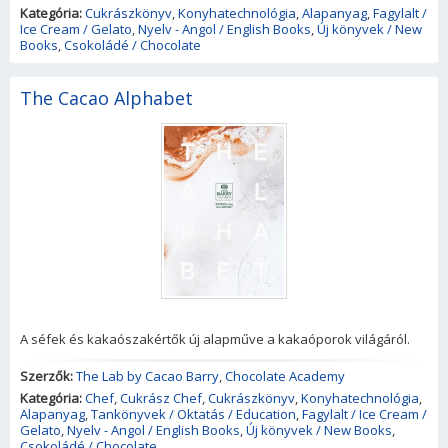
Kategória:
Cukrászkönyv
,
Konyhatechnológia
,
Alapanyag
,
Fagylalt /
Ice Cream / Gelato
,
Nyelv - Angol / English Books
,
Új könyvek / New
Books
,
Csokoládé / Chocolate
The Cacao Alphabet
A séfek és kakaószakértők új alapműve a kakaóporok világáról.
Szerzők:
The Lab by Cacao Barry
,
Chocolate Academy
Kategória:
Chef
,
Cukrász Chef
,
Cukrászkönyv
,
Konyhatechnológia
,
Alapanyag
,
Tankönyvek / Oktatás / Education
,
Fagylalt / Ice Cream /
Gelato
,
Nyelv - Angol / English Books
,
Új könyvek / New Books
,
Csokoládé / Chocolate