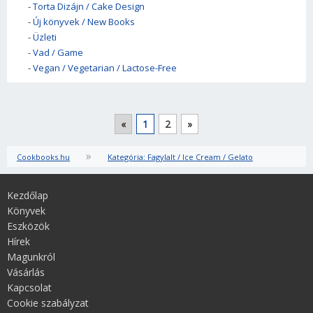
-
Torta Dizájn / Cake Design
-
Új könyvek / New Books
-
Üzleti
-
Vad / Game
-
Vegan / Vegetarian / Lactose-Free
«
1
2
»
»
Cookbooks.hu
Kategória: Fagylalt / Ice Cream / Gelato
Kezdőlap
Könyvek
Eszközök
Hírek
Magunkról
Vásárlás
Kapcsolat
Cookie szabályzat