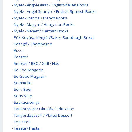
-
Nyelv - Angol-Olasz / English-Italian Books
-
Nyelv - Angol-Spanyol / English-Spanish Books
-
Nyelv - Francia / French Books
-
Nyelv - Magyar / Hungarian Books
-
Nyelv - Német / German Books
-
Pék-Kovász-Kenyér/Baker-Sourdough-Bread
-
Pezsgő / Champagne
-
Pizza
-
Poszter
-
Smoker / BBQ / Grill / Hús
-
So Cool Magazin
-
So Good Magazin
-
Sommelier
-
Sör / Beer
-
Sous-Vide
-
Szakácskönyv
-
Tankönyvek / Oktatás / Education
-
Tányérdesszert / Plated Dessert
-
Tea / Tea
-
Tészta / Pasta