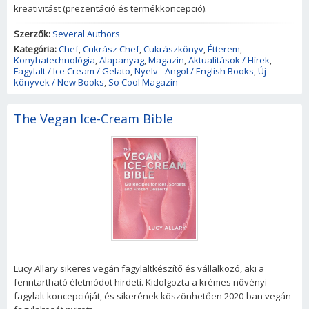
kreativitást (prezentáció és termékkoncepció).
Szerzők:
Several Authors
Kategória:
Chef
,
Cukrász Chef
,
Cukrászkönyv
,
Étterem
,
Konyhatechnológia
,
Alapanyag
,
Magazin
,
Aktualitások / Hírek
,
Fagylalt / Ice Cream / Gelato
,
Nyelv - Angol / English Books
,
Új
könyvek / New Books
,
So Cool Magazin
The Vegan Ice-Cream Bible
Lucy Allary sikeres vegán fagylaltkészítő és vállalkozó, aki a
fenntartható életmódot hirdeti. Kidolgozta a krémes növényi
fagylalt koncepcióját, és sikerének köszönhetően 2020-ban vegán