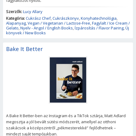
fagylaltozót nyitott.
Szerzők:
Lucy Allary
Kategória:
Cukrász Chef
,
Cukrászkönyv
,
Konyhatechnológia
,
Alapanyag
,
Vegan / Vegetarian / Lactose-Free
,
Fagylalt / Ice Cream /
Gelato
,
Nyelv - Angol / English Books
,
Ízpárosítás / Flavor Pairing
,
Új
könyvek / New Books
Bake It Better
A Bake It Better-ben az Instagram és a TikTok sztárja, Matt Adlard
megosztja a jól bevált sütési módszerét, amellyel az otthoni
szakácsok a középszintről „pékmesterekké” fejlődhetnek –
mindezt saját tempójukban.