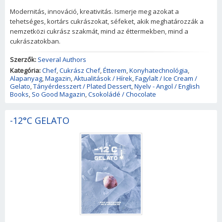
Modernitás, innováció, kreativitás. Ismerje meg azokat a
tehetséges, kortárs cukrászokat, séfeket, akik meghatározzák a
nemzetközi cukrász szakmát, mind az éttermekben, mind a
cukrászatokban.
Szerzők:
Several Authors
Kategória:
Chef
,
Cukrász Chef
,
Étterem
,
Konyhatechnológia
,
Alapanyag
,
Magazin
,
Aktualitások / Hírek
,
Fagylalt / Ice Cream /
Gelato
,
Tányérdesszert / Plated Dessert
,
Nyelv - Angol / English
Books
,
So Good Magazin
,
Csokoládé / Chocolate
-12°C GELATO