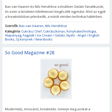
Bas van Haaren és Nils Hendrikse szívükben Gelato fanatikusok,
és ezen a területen tökéletesen kiegészítik egymást. Ahol az egyik
a kreativitásban jeleskedik, a másik minden technikai háttérben.
Szerzők:
Bas van Haaren
,
Nils Hendrikse
Kategória:
Cukrász Chef
,
Cukrászkönyv
,
Konyhatechnológia
,
Alapanyag
,
Fagylalt / Ice Cream / Gelato
,
Nyelv - Angol / English
Books
,
Új könyvek / New Books
So Good Magazine #28
Modernitás, innováció, kreativitás. Ismerje meg azokat a