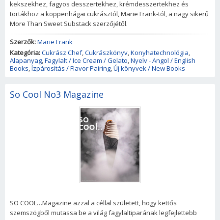
kekszekhez, fagyos desszertekhez, krémdesszertekhez és
tortákhoz a koppenhágai cukrásztól, Marie Frank-tól, a nagy sikerű
More Than Sweet Substack szerzőjétől.
Szerzők:
Marie Frank
Kategória:
Cukrász Chef
,
Cukrászkönyv
,
Konyhatechnológia
,
Alapanyag
,
Fagylalt / Ice Cream / Gelato
,
Nyelv - Angol / English
Books
,
Ízpárosítás / Flavor Pairing
,
Új könyvek / New Books
So Cool No3 Magazine
SO COOL…Magazine azzal a céllal született, hogy kettős
szemszögből mutassa be a világ fagylaltiparának legfejlettebb