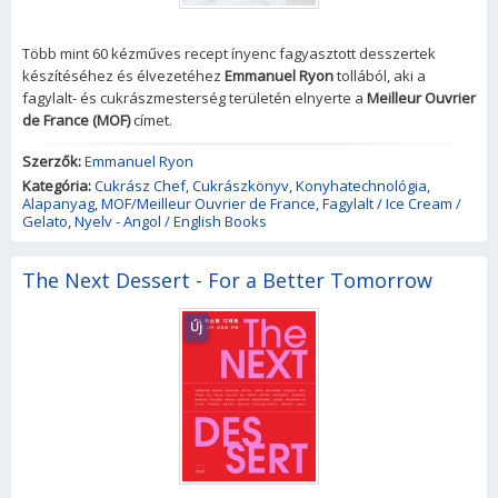
Több mint 60 kézműves recept ínyenc fagyasztott desszertek
készítéséhez és élvezetéhez
Emmanuel Ryon
tollából, aki a
fagylalt- és cukrászmesterség területén elnyerte a
Meilleur Ouvrier
de France (MOF)
címet.
Szerzők:
Emmanuel Ryon
Kategória:
Cukrász Chef
,
Cukrászkönyv
,
Konyhatechnológia
,
Alapanyag
,
MOF/Meilleur Ouvrier de France
,
Fagylalt / Ice Cream /
Gelato
,
Nyelv - Angol / English Books
The Next Dessert - For a Better Tomorrow
Új