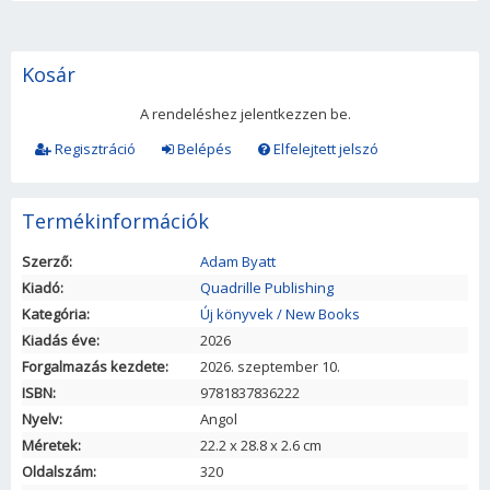
Kosár
A rendeléshez jelentkezzen be.
Regisztráció
Belépés
Elfelejtett jelszó
Termékinformációk
Szerző:
Adam Byatt
Kiadó:
Quadrille Publishing
Kategória:
Új könyvek / New Books
Kiadás éve:
2026
Forgalmazás kezdete:
2026. szeptember 10.
ISBN:
9781837836222
Nyelv:
Angol
Méretek:
22.2
x
28.8
x
2.6
cm
Oldalszám:
320