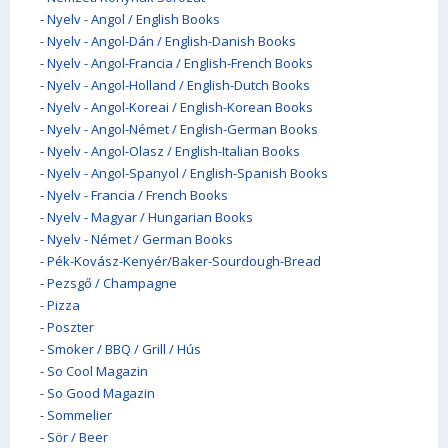
-
Nyelv - Angol / English Books
-
Nyelv - Angol-Dán / English-Danish Books
-
Nyelv - Angol-Francia / English-French Books
-
Nyelv - Angol-Holland / English-Dutch Books
-
Nyelv - Angol-Koreai / English-Korean Books
-
Nyelv - Angol-Német / English-German Books
-
Nyelv - Angol-Olasz / English-Italian Books
-
Nyelv - Angol-Spanyol / English-Spanish Books
-
Nyelv - Francia / French Books
-
Nyelv - Magyar / Hungarian Books
-
Nyelv - Német / German Books
-
Pék-Kovász-Kenyér/Baker-Sourdough-Bread
-
Pezsgő / Champagne
-
Pizza
-
Poszter
-
Smoker / BBQ / Grill / Hús
-
So Cool Magazin
-
So Good Magazin
-
Sommelier
-
Sör / Beer