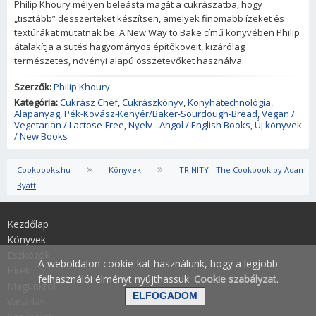
Philip Khoury mélyen beleásta magát a cukrászatba, hogy
„tisztább” desszerteket készítsen, amelyek finomabb ízeket és
textúrákat mutatnak be. A New Way to Bake című könyvében Philip
átalakítja a sütés hagyományos építőköveit, kizárólag
természetes, növényi alapú összetevőket használva.
Szerzők:
Philip Khoury
Kategória:
Cukrász Chef
,
Cukrászkönyv
,
Konyhatechnológia
,
Alapanyag
,
Pék-Kovász-Kenyér/Baker-Sourdough-Bread
,
Vegan /
Vegetarian / Lactose-Free
,
Nyelv - Angol / English Books
,
Új könyvek
/ New Books
»
»
Cookbooks.hu
Könyvek
TRINITY - The Cookbook by Adam
Byatt
Kezdőlap
Könyvek
Eszközök
A weboldalon cookie-kat használunk, hogy a legjobb
Hírek
felhasználói élményt nyújthassuk.
Cookie szabályzat
.
Magunkról
Vásárlás