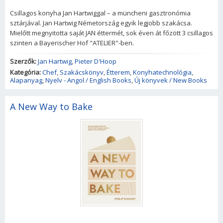
Csillagos konyha Jan Hartwiggal – a müncheni gasztronómia
sztárjával. Jan Hartwig Németország egyik legjobb szakácsa.
Mielőtt megnyitotta saját JAN éttermét, sok éven át főzött 3 csillagos
szinten a Bayerischer Hof "ATELIER"-ben.
Szerzők:
Jan Hartwig
,
Pieter D'Hoop
Kategória:
Chef
,
Szakácskönyv
,
Étterem
,
Konyhatechnológia
,
Alapanyag
,
Nyelv - Angol / English Books
,
Új könyvek / New Books
A New Way to Bake