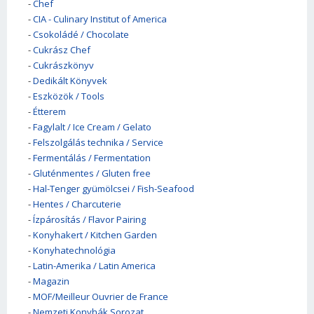
-
Chef
-
CIA - Culinary Institut of America
-
Csokoládé / Chocolate
-
Cukrász Chef
-
Cukrászkönyv
-
Dedikált Könyvek
-
Eszközök / Tools
-
Étterem
-
Fagylalt / Ice Cream / Gelato
-
Felszolgálás technika / Service
-
Fermentálás / Fermentation
-
Gluténmentes / Gluten free
-
Hal-Tenger gyümölcsei / Fish-Seafood
-
Hentes / Charcuterie
-
Ízpárosítás / Flavor Pairing
-
Konyhakert / Kitchen Garden
-
Konyhatechnológia
-
Latin-Amerika / Latin America
-
Magazin
-
MOF/Meilleur Ouvrier de France
-
Nemzeti Konyhák Sorozat