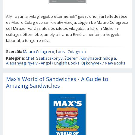
A Mirazur, a „világ legjobb éttermének” gasztronómiai felfedezése
és Mauro Colagreco séf kreatív víziója. Lépjen be Mauro Colagreco
séf Mirazur varázslatos és ízletes világába, a három Michelin-
csillagos éttermébe, amely a francia Riviéra mentén, a hegyek
lábánál, a tengerre néz.
Szerzők:
Mauro Colagreco
,
Laura Colagreco
Kategória:
Chef
,
Szakácskönyv
,
Étterem
,
Konyhatechnológia
,
Alapanyag
,
Nyelv - Angol / English Books
,
Új könyvek / New Books
Max's World of Sandwiches - A Guide to
Amazing Sandwiches