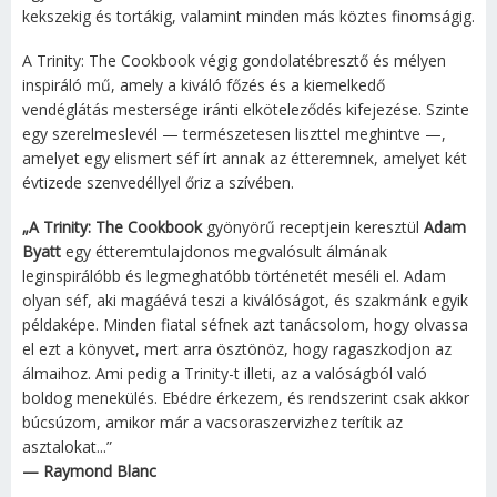
kekszekig és tortákig, valamint minden más köztes finomságig.
A Trinity: The Cookbook végig gondolatébresztő és mélyen
inspiráló mű, amely a kiváló főzés és a kiemelkedő
vendéglátás mestersége iránti elköteleződés kifejezése. Szinte
egy szerelmeslevél — természetesen liszttel meghintve —,
amelyet egy elismert séf írt annak az étteremnek, amelyet két
évtizede szenvedéllyel őriz a szívében.
„A Trinity: The Cookbook
gyönyörű receptjein keresztül
Adam
Byatt
egy étteremtulajdonos megvalósult álmának
leginspirálóbb és legmeghatóbb történetét meséli el. Adam
olyan séf, aki magáévá teszi a kiválóságot, és szakmánk egyik
példaképe. Minden fiatal séfnek azt tanácsolom, hogy olvassa
el ezt a könyvet, mert arra ösztönöz, hogy ragaszkodjon az
álmaihoz. Ami pedig a Trinity-t illeti, az a valóságból való
boldog menekülés. Ebédre érkezem, és rendszerint csak akkor
búcsúzom, amikor már a vacsoraszervizhez terítik az
asztalokat...”
— Raymond Blanc