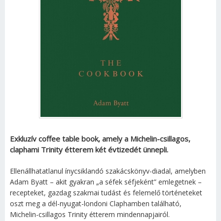
Exkluzív coffee table book, amely a Michelin-csillagos,
claphami Trinity étterem két évtizedét ünnepli.
Ellenállhatatlanul ínycsiklandó szakácskönyv-diadal, amelyben
Adam Byatt – akit gyakran „a séfek séfjeként” emlegetnek –
recepteket, gazdag szakmai tudást és felemelő történeteket
oszt meg a dél-nyugat-londoni Claphamben található,
Michelin-csillagos Trinity étterem mindennapjairól.