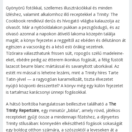
Gyönyörű fotókkal, szellemes illusztrációkkal és minden
ízléshez, valamint alkalomhoz illő receptekkel a Trinity: The
Cookbook rendkívül derűs és hívogató világba kalauzolja az
olvasót. Már a nyitóoldalakon pukkan a pezsgősdugó, és az
olvasó azonnal a napokon átívelő lakoma közepén találja
magát; a könyv fejezetei a reggeltől az ebéden és délutánon át
egészen a vacsoráig és a késő esti órákig vezetnek.
Tízóraira választhatunk frissen sült, ropogós szélű madeleine-
eket, ebédre pedig az étterem ikonikus fogását, a félig füstölt
lazacot beurre blanc mártással és savanyított uborkával. Az
estét mi mással is lehetne lezárni, mint a Trinity híres Tarte
Tatin-jével — a ragyogóan karamellizált, tiszta élvezetet
nyújtó központi desszerttel? A könyv még egy külön fejezetet
is tartalmaz karácsonyi ünnepi fogásokkal.
A hátsó borítóba hangulatosan beillesztve található a
The
Trinity Repertoire
, egy miniatűr „biblia”, amely rövid, játékos
recepteket gyűjt össze a mindennapi főzéshez, a díjnyertes
Trinity stílusában: könnyedén elkészíthető fogások sokaságát
egy boldog otthon számára, a szószoktól a leveseken át a