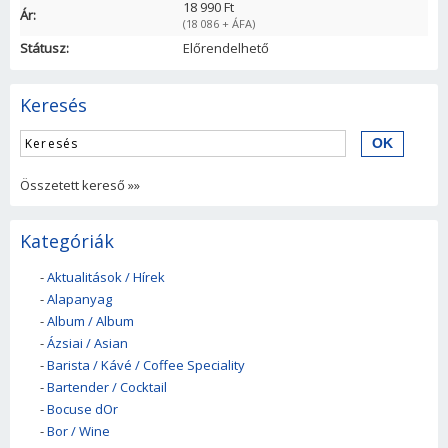
18 990 Ft
Ár:
(18 086 + ÁFA)
Státusz:
Előrendelhető
Keresés
Összetett kereső »»
Kategóriák
-
Aktualitások / Hírek
-
Alapanyag
-
Album / Album
-
Ázsiai / Asian
-
Barista / Kávé / Coffee Speciality
-
Bartender / Cocktail
-
Bocuse dOr
-
Bor / Wine