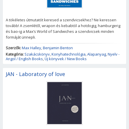
A tökéletes útmutatót keresed a szendvicsekhez? Ne keressen
tovább! A zsemlétől, wrapon és kebabtól a hotdogig, hamburgerig
és bao-ig a Max’s World of Sandwiches a szendvicsek minden
formáját ünnepli.
Szerzők:
Max Halley
,
Benjamin Benton
Kategória:
Szakácskönyv
,
Konyhatechnológia
,
Alapanyag
,
Nyelv -
Angol / English Books
,
Új könyvek / New Books
JAN - Laboratory of love