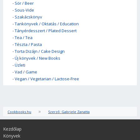
-
Sör / Beer
-
Sous-Vide
-
Szakácskönyv
-
Tankönyvek / Oktatás / Education
-
Tányérdesszert / Plated Dessert
-
Tea / Tea
-
Tészta / Pasta
-
Torta Dizájn / Cake Design
-
Új könyvek / New Books
-
Üzleti
-
Vad / Game
-
Vegan / Vegetarian / Lactose-Free
»
Cookbooks.hu
Szerző: Gabriele Zanatta
Kezdőlap
Könyvek