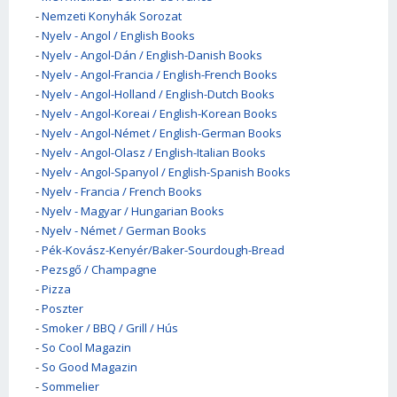
-
Nemzeti Konyhák Sorozat
-
Nyelv - Angol / English Books
-
Nyelv - Angol-Dán / English-Danish Books
-
Nyelv - Angol-Francia / English-French Books
-
Nyelv - Angol-Holland / English-Dutch Books
-
Nyelv - Angol-Koreai / English-Korean Books
-
Nyelv - Angol-Német / English-German Books
-
Nyelv - Angol-Olasz / English-Italian Books
-
Nyelv - Angol-Spanyol / English-Spanish Books
-
Nyelv - Francia / French Books
-
Nyelv - Magyar / Hungarian Books
-
Nyelv - Német / German Books
-
Pék-Kovász-Kenyér/Baker-Sourdough-Bread
-
Pezsgő / Champagne
-
Pizza
-
Poszter
-
Smoker / BBQ / Grill / Hús
-
So Cool Magazin
-
So Good Magazin
-
Sommelier