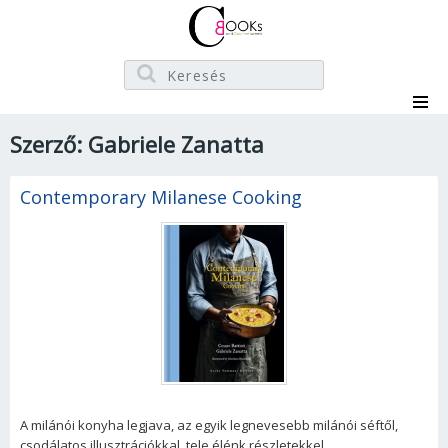
Szerző: Gabriele Zanatta
Contemporary Milanese Cooking
A milánói konyha legjava, az egyik legnevesebb milánói séftől,
csodálatos illusztrációkkal, tele élénk részletekkel.