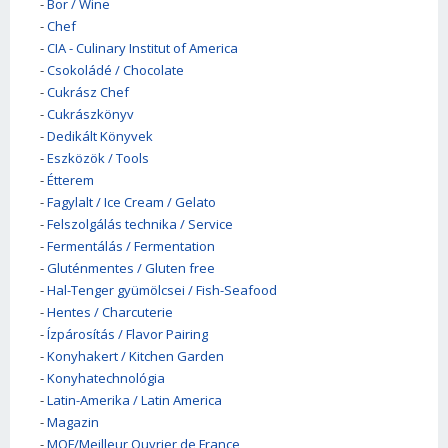
-
Bor / Wine
-
Chef
-
CIA - Culinary Institut of America
-
Csokoládé / Chocolate
-
Cukrász Chef
-
Cukrászkönyv
-
Dedikált Könyvek
-
Eszközök / Tools
-
Étterem
-
Fagylalt / Ice Cream / Gelato
-
Felszolgálás technika / Service
-
Fermentálás / Fermentation
-
Gluténmentes / Gluten free
-
Hal-Tenger gyümölcsei / Fish-Seafood
-
Hentes / Charcuterie
-
Ízpárosítás / Flavor Pairing
-
Konyhakert / Kitchen Garden
-
Konyhatechnológia
-
Latin-Amerika / Latin America
-
Magazin
-
MOF/Meilleur Ouvrier de France