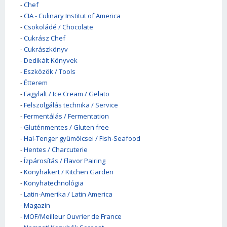
-
Chef
-
CIA - Culinary Institut of America
-
Csokoládé / Chocolate
-
Cukrász Chef
-
Cukrászkönyv
-
Dedikált Könyvek
-
Eszközök / Tools
-
Étterem
-
Fagylalt / Ice Cream / Gelato
-
Felszolgálás technika / Service
-
Fermentálás / Fermentation
-
Gluténmentes / Gluten free
-
Hal-Tenger gyümölcsei / Fish-Seafood
-
Hentes / Charcuterie
-
Ízpárosítás / Flavor Pairing
-
Konyhakert / Kitchen Garden
-
Konyhatechnológia
-
Latin-Amerika / Latin America
-
Magazin
-
MOF/Meilleur Ouvrier de France