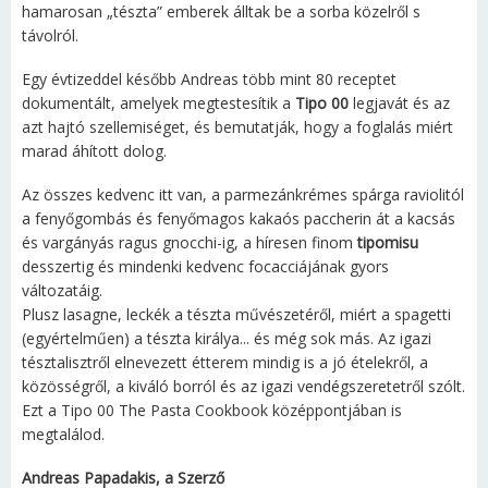
hamarosan „tészta” emberek álltak be a sorba közelről s
távolról.
Egy évtizeddel később Andreas több mint 80 receptet
dokumentált, amelyek megtestesítik a
Tipo 00
legjavát és az
azt hajtó szellemiséget, és bemutatják, hogy a foglalás miért
marad áhított dolog.
Az összes kedvenc itt van, a parmezánkrémes spárga raviolitól
a fenyőgombás és fenyőmagos kakaós paccherin át a kacsás
és vargányás ragus gnocchi-ig, a híresen finom
tipomisu
desszertig és mindenki kedvenc focacciájának gyors
változatáig.
Plusz lasagne, leckék a tészta művészetéről, miért a spagetti
(egyértelműen) a tészta királya... és még sok más. Az igazi
tésztalisztről elnevezett étterem mindig is a jó ételekről, a
közösségről, a kiváló borról és az igazi vendégszeretetről szólt.
Ezt a Tipo 00 The Pasta Cookbook középpontjában is
megtalálod.
Andreas Papadakis, a Szerző