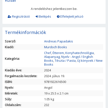
A rendeléshez jelentkezzen be.
Regisztráció
Belépés
Elfelejtett jelszó
Termékinformációk
Szerző:
Andreas Papadakis
Kiadó:
Murdoch Books
Chef
,
Étterem
,
Konyhatechnológia
,
Alapanyag
,
Nyelv - Angol / English
Kategória:
Books
,
Tészta / Pasta
,
Új könyvek / New
Books
Kiadás éve:
2024
Forgalmazás kezdete:
2024. július 19.
ISBN:
9781922616500
Nyelv:
Angol
Méretek:
19
x
25.5
x
2.1
cm
Súly:
1.05 kg
Oldalszám:
232