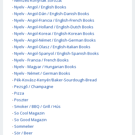
-
Nemzeti Konyhák Sorozat
-
Nyelv - Angol / English Books
-
Nyelv - Angol-Dán / English-Danish Books
-
Nyelv - Angol-Francia / English-French Books
-
Nyelv - Angol-Holland / English-Dutch Books
-
Nyelv - Angol-Koreai / English-Korean Books
-
Nyelv - Angol-Német / English-German Books
-
Nyelv - Angol-Olasz / English-Italian Books
-
Nyelv - Angol-Spanyol / English-Spanish Books
-
Nyelv - Francia / French Books
-
Nyelv - Magyar / Hungarian Books
-
Nyelv - Német / German Books
-
Pék-Kovász-Kenyér/Baker-Sourdough-Bread
-
Pezsgő / Champagne
-
Pizza
-
Poszter
-
Smoker / BBQ / Grill / Hús
-
So Cool Magazin
-
So Good Magazin
-
Sommelier
-
Sör / Beer