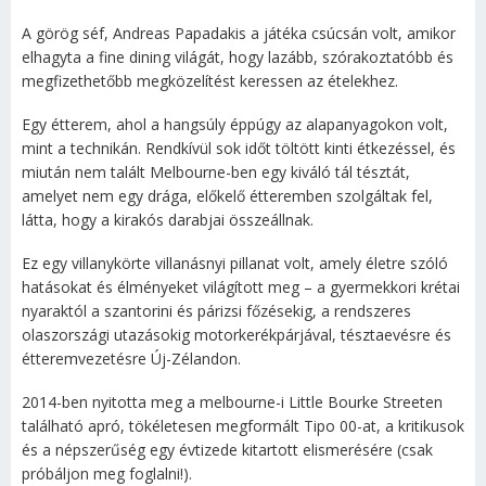
A görög séf, Andreas Papadakis a játéka csúcsán volt, amikor
elhagyta a fine dining világát, hogy lazább, szórakoztatóbb és
megfizethetőbb megközelítést keressen az ételekhez.
Egy étterem, ahol a hangsúly éppúgy az alapanyagokon volt,
mint a technikán. Rendkívül sok időt töltött kinti étkezéssel, és
miután nem talált Melbourne-ben egy kiváló tál tésztát,
amelyet nem egy drága, előkelő étteremben szolgáltak fel,
látta, hogy a kirakós darabjai összeállnak.
Ez egy villanykörte villanásnyi pillanat volt, amely életre szóló
hatásokat és élményeket világított meg – a gyermekkori krétai
nyaraktól a szantorini és párizsi főzésekig, a rendszeres
olaszországi utazásokig motorkerékpárjával, tésztaevésre és
étteremvezetésre Új-Zélandon.
2014-ben nyitotta meg a melbourne-i Little Bourke Streeten
található apró, tökéletesen megformált Tipo 00-at, a kritikusok
és a népszerűség egy évtizede kitartott elismerésére (csak
próbáljon meg foglalni!).