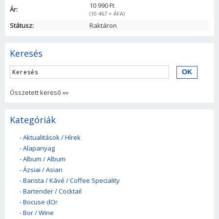
10 990 Ft
Ár:
(10 467 + ÁFA)
Státusz:
Raktáron
Keresés
Összetett kereső »»
Kategóriák
-
Aktualitások / Hírek
-
Alapanyag
-
Album / Album
-
Ázsiai / Asian
-
Barista / Kávé / Coffee Speciality
-
Bartender / Cocktail
-
Bocuse dOr
-
Bor / Wine