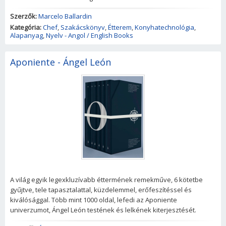
Szerzők:
Marcelo Ballardin
Kategória:
Chef
,
Szakácskönyv
,
Étterem
,
Konyhatechnológia
,
Alapanyag
,
Nyelv - Angol / English Books
Aponiente - Ángel León
A világ egyik legexkluzívabb éttermének remekműve, 6 kötetbe
gyűjtve, tele tapasztalattal, küzdelemmel, erőfeszítéssel és
kiválósággal. Több mint 1000 oldal, lefedi az Aponiente
univerzumot, Ángel León testének és lelkének kiterjesztését.