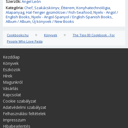
Szerzők:
Ángel León
Kategória:
Chef
,
Szakácskönyv
,
Étterem
,
Konyhatechnológia
,
Alapanyag
,
Hal-Tenger gyümölcsei / Fish-Seafood
,
Nyelv - Angol /
English Books
,
Nyelv - Angol-Spanyol / English-Spanish Books
,
Album / Album
,
Új könyvek / New Books
»
»
Cookbooks.hu
Könyvek
The Tipo 00 Cookbook - For
People Who Love Pasta
Kezdőlap
Könyvek
Eszközök
Hírek
Magunkról
Vásárlás
Kapcsolat
Cookie szabályzat
Adatvédelmi szabályzat
Felhasználási feltételek
Impresszum
Hibabejelentés