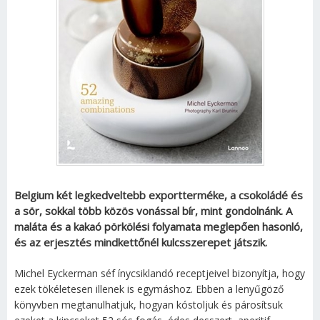
Belgium két legkedveltebb exportterméke, a csokoládé és
a sör, sokkal több közös vonással bír, mint gondolnánk. A
maláta és a kakaó pörkölési folyamata meglepően hasonló,
és az erjesztés mindkettőnél kulcsszerepet játszik.
Michel Eyckerman séf ínycsiklandó receptjeivel bizonyítja, hogy
ezek tökéletesen illenek is egymáshoz. Ebben a lenyűgöző
könyvben megtanulhatjuk, hogyan kóstoljuk és párosítsuk