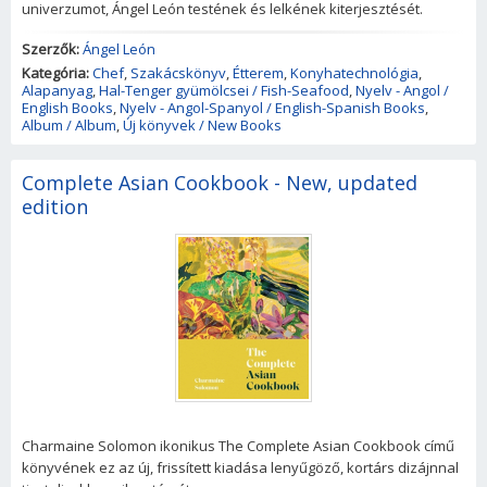
univerzumot, Ángel León testének és lelkének kiterjesztését.
Szerzők:
Ángel León
Kategória:
Chef
,
Szakácskönyv
,
Étterem
,
Konyhatechnológia
,
Alapanyag
,
Hal-Tenger gyümölcsei / Fish-Seafood
,
Nyelv - Angol /
English Books
,
Nyelv - Angol-Spanyol / English-Spanish Books
,
Album / Album
,
Új könyvek / New Books
Complete Asian Cookbook - New, updated
edition
Charmaine Solomon ikonikus The Complete Asian Cookbook című
könyvének ez az új, frissített kiadása lenyűgöző, kortárs dizájnnal