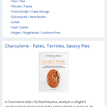
-
Tea / Tea
-
Tészta / Pasta
-
Torta Dizájn / Cake Design
-
Új könyvek / New Books
-
Üzleti
-
Vad / Game
-
Vegan / Vegetarian / Lactose-Free
Charcuterie - Pates, Terrines, Savory Pies
A Charcuterie teljes főzőtanfolyama, amelyet a világhírű
gasztronómiai iskola tapasztalt szakácsoktató csapata írt, és