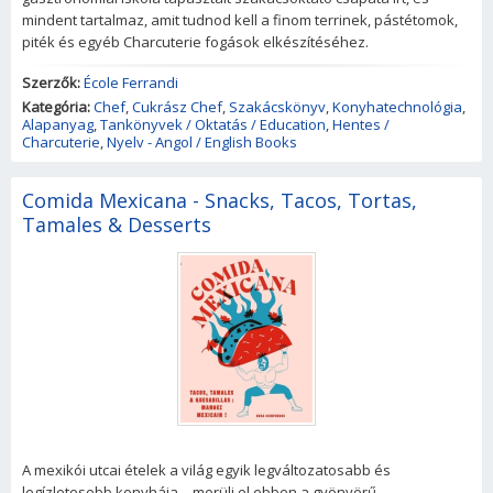
mindent tartalmaz, amit tudnod kell a finom terrinek, pástétomok,
piték és egyéb Charcuterie fogások elkészítéséhez.
Szerzők:
École Ferrandi
Kategória:
Chef
,
Cukrász Chef
,
Szakácskönyv
,
Konyhatechnológia
,
Alapanyag
,
Tankönyvek / Oktatás / Education
,
Hentes /
Charcuterie
,
Nyelv - Angol / English Books
Comida Mexicana - Snacks, Tacos, Tortas,
Tamales & Desserts
A mexikói utcai ételek a világ egyik legváltozatosabb és
legízletesebb konyhája – merülj el ebben a gyönyörű