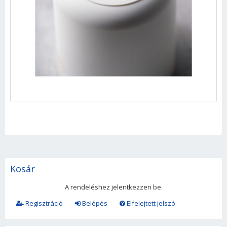
Kosár
A rendeléshez jelentkezzen be.
Regisztráció
Belépés
Elfelejtett jelszó