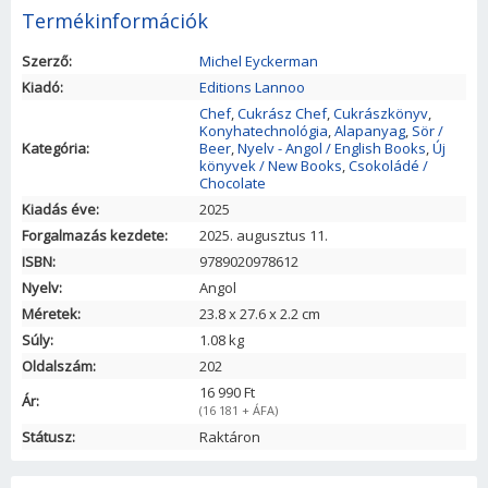
Termékinformációk
Szerző:
Michel Eyckerman
Kiadó:
Editions Lannoo
Chef
,
Cukrász Chef
,
Cukrászkönyv
,
Konyhatechnológia
,
Alapanyag
,
Sör /
Kategória:
Beer
,
Nyelv - Angol / English Books
,
Új
könyvek / New Books
,
Csokoládé /
Chocolate
Kiadás éve:
2025
Forgalmazás kezdete:
2025. augusztus 11.
ISBN:
9789020978612
Nyelv:
Angol
Méretek:
23.8
x
27.6
x
2.2
cm
Súly:
1.08 kg
Oldalszám:
202
16 990 Ft
Ár:
(16 181 + ÁFA)
Státusz:
Raktáron