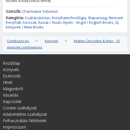
tiszteli a klasszikus témát.
Szerzők:
Charmaine Solomon
Kategória:
Szakácskönyv
,
Konyhatechnológia
,
Alapanyag
,
Nemzeti
Konyhák Sorozat
,
Ázsiai / Asian
,
Nyelv - Angol / English Books
,
Új
könyvek / New Books
»
»
Cookbooks.hu
Könyvek
Belgian Chocolate & Beer - 52
amazing combinations
Kezdőlap
Könyvek
Eszközök
Hírek
Magunkról
Vásárlás
Kapcsolat
Cookie szabályzat
Adatvédelmi szabályzat
Felhasználási feltételek
Impresszum