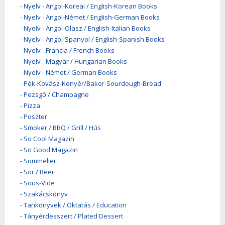
-
Nyelv - Angol-Koreai / English-Korean Books
-
Nyelv - Angol-Német / English-German Books
-
Nyelv - Angol-Olasz / English-Italian Books
-
Nyelv - Angol-Spanyol / English-Spanish Books
-
Nyelv - Francia / French Books
-
Nyelv - Magyar / Hungarian Books
-
Nyelv - Német / German Books
-
Pék-Kovász-Kenyér/Baker-Sourdough-Bread
-
Pezsgő / Champagne
-
Pizza
-
Poszter
-
Smoker / BBQ / Grill / Hús
-
So Cool Magazin
-
So Good Magazin
-
Sommelier
-
Sör / Beer
-
Sous-Vide
-
Szakácskönyv
-
Tankönyvek / Oktatás / Education
-
Tányérdesszert / Plated Dessert