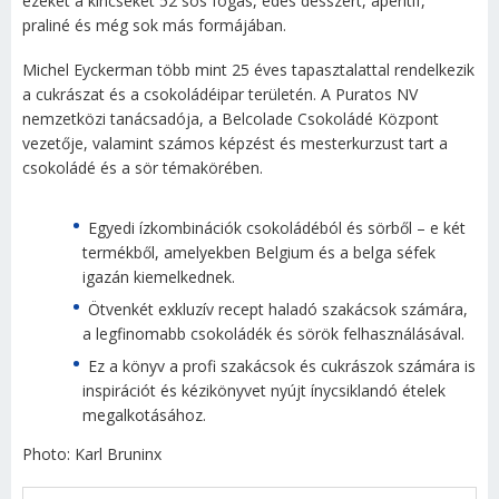
ezeket a kincseket 52 sós fogás, édes desszert, aperitif,
praliné és még sok más formájában.
Michel Eyckerman több mint 25 éves tapasztalattal rendelkezik
a cukrászat és a csokoládéipar területén. A Puratos NV
nemzetközi tanácsadója, a Belcolade Csokoládé Központ
vezetője, valamint számos képzést és mesterkurzust tart a
csokoládé és a sör témakörében.
Egyedi ízkombinációk csokoládéból és sörből – e két
termékből, amelyekben Belgium és a belga séfek
igazán kiemelkednek.
Ötvenkét exkluzív recept haladó szakácsok számára,
a legfinomabb csokoládék és sörök felhasználásával.
Ez a könyv a profi szakácsok és cukrászok számára is
inspirációt és kézikönyvet nyújt ínycsiklandó ételek
megalkotásához.
Photo: Karl Bruninx