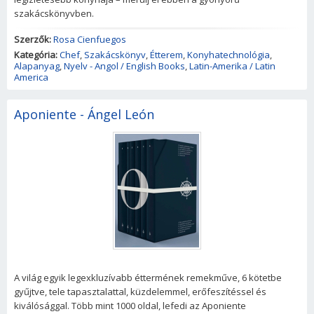
szakácskönyvben.
Szerzők:
Rosa Cienfuegos
Kategória:
Chef
,
Szakácskönyv
,
Étterem
,
Konyhatechnológia
,
Alapanyag
,
Nyelv - Angol / English Books
,
Latin-Amerika / Latin
America
Aponiente - Ángel León
A világ egyik legexkluzívabb éttermének remekműve, 6 kötetbe
gyűjtve, tele tapasztalattal, küzdelemmel, erőfeszítéssel és
kiválósággal. Több mint 1000 oldal, lefedi az Aponiente