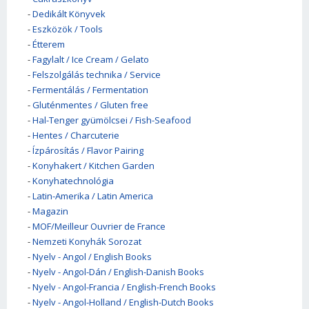
-
Dedikált Könyvek
-
Eszközök / Tools
-
Étterem
-
Fagylalt / Ice Cream / Gelato
-
Felszolgálás technika / Service
-
Fermentálás / Fermentation
-
Gluténmentes / Gluten free
-
Hal-Tenger gyümölcsei / Fish-Seafood
-
Hentes / Charcuterie
-
Ízpárosítás / Flavor Pairing
-
Konyhakert / Kitchen Garden
-
Konyhatechnológia
-
Latin-Amerika / Latin America
-
Magazin
-
MOF/Meilleur Ouvrier de France
-
Nemzeti Konyhák Sorozat
-
Nyelv - Angol / English Books
-
Nyelv - Angol-Dán / English-Danish Books
-
Nyelv - Angol-Francia / English-French Books
-
Nyelv - Angol-Holland / English-Dutch Books