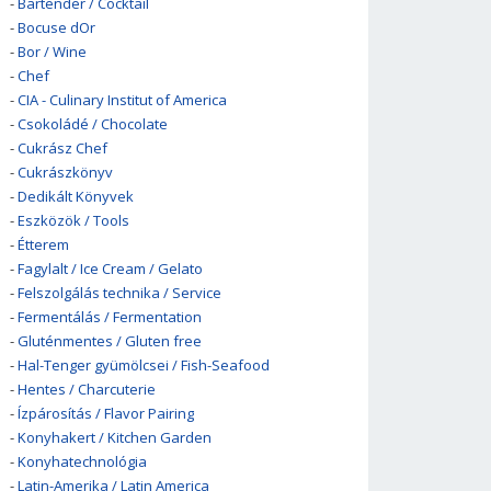
-
Bartender / Cocktail
-
Bocuse dOr
-
Bor / Wine
-
Chef
-
CIA - Culinary Institut of America
-
Csokoládé / Chocolate
-
Cukrász Chef
-
Cukrászkönyv
-
Dedikált Könyvek
-
Eszközök / Tools
-
Étterem
-
Fagylalt / Ice Cream / Gelato
-
Felszolgálás technika / Service
-
Fermentálás / Fermentation
-
Gluténmentes / Gluten free
-
Hal-Tenger gyümölcsei / Fish-Seafood
-
Hentes / Charcuterie
-
Ízpárosítás / Flavor Pairing
-
Konyhakert / Kitchen Garden
-
Konyhatechnológia
-
Latin-Amerika / Latin America