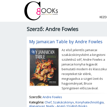
KEZD
Szerző: Andre Fowles
My Jamaican Table by Andre Fowles
Az első jelentős jamaicai
Új
szakácskönyvként a kingstoni
születésű séf, Andre Fowles a
jamaicai konyha legjavát
bemutató modern és klassziku
recepteket tár elénk,
megragadva a sziget ízeit és
hagyományait, Bruce
Springsteen előszavával.
Szerzők:
Andre Fowles
Kategória:
Chef
,
Szakácskönyv
,
Konyhatechnológia
,
Alapanyag
,
Nyelv - Angol / English Books