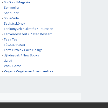
-
So Good Magazin
-
Sommelier
-
Sör / Beer
-
Sous-Vide
-
Szakácskönyv
-
Tankönyvek / Oktatás / Education
-
Tányérdesszert / Plated Dessert
-
Tea / Tea
-
Tészta / Pasta
-
Torta Dizájn / Cake Design
-
Új könyvek / New Books
-
Üzleti
-
Vad / Game
-
Vegan / Vegetarian / Lactose-Free