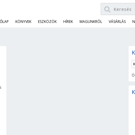
ŐLAP
KÖNYVEK
ESZKÖZÖK
HÍREK
MAGUNKRÓL
VÁSÁRLÁS
N
K
Ö
s
K