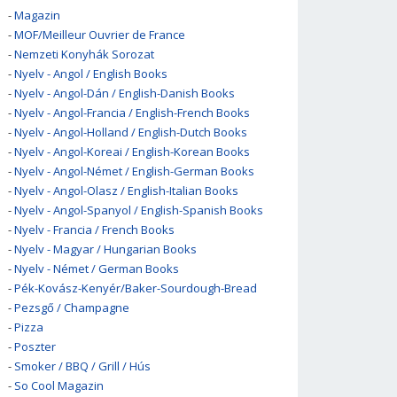
-
Magazin
-
MOF/Meilleur Ouvrier de France
-
Nemzeti Konyhák Sorozat
-
Nyelv - Angol / English Books
-
Nyelv - Angol-Dán / English-Danish Books
-
Nyelv - Angol-Francia / English-French Books
-
Nyelv - Angol-Holland / English-Dutch Books
-
Nyelv - Angol-Koreai / English-Korean Books
-
Nyelv - Angol-Német / English-German Books
-
Nyelv - Angol-Olasz / English-Italian Books
-
Nyelv - Angol-Spanyol / English-Spanish Books
-
Nyelv - Francia / French Books
-
Nyelv - Magyar / Hungarian Books
-
Nyelv - Német / German Books
-
Pék-Kovász-Kenyér/Baker-Sourdough-Bread
-
Pezsgő / Champagne
-
Pizza
-
Poszter
-
Smoker / BBQ / Grill / Hús
-
So Cool Magazin