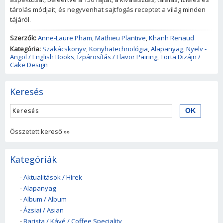
tárolás módjait; és negyvenhat sajtfogás receptet a világ minden
tájáról.
Szerzők:
Anne-Laure Pham
,
Mathieu Plantive
,
Khanh Renaud
Kategória:
Szakácskönyv
,
Konyhatechnológia
,
Alapanyag
,
Nyelv -
Angol / English Books
,
Ízpárosítás / Flavor Pairing
,
Torta Dizájn /
Cake Design
Keresés
Összetett kereső »»
Kategóriák
-
Aktualitások / Hírek
-
Alapanyag
-
Album / Album
-
Ázsiai / Asian
-
Barista / Kávé / Coffee Speciality