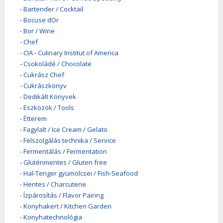
-
Bartender / Cocktail
-
Bocuse dOr
-
Bor / Wine
-
Chef
-
CIA - Culinary Institut of America
-
Csokoládé / Chocolate
-
Cukrász Chef
-
Cukrászkönyv
-
Dedikált Könyvek
-
Eszközök / Tools
-
Étterem
-
Fagylalt / Ice Cream / Gelato
-
Felszolgálás technika / Service
-
Fermentálás / Fermentation
-
Gluténmentes / Gluten free
-
Hal-Tenger gyümölcsei / Fish-Seafood
-
Hentes / Charcuterie
-
Ízpárosítás / Flavor Pairing
-
Konyhakert / Kitchen Garden
-
Konyhatechnológia