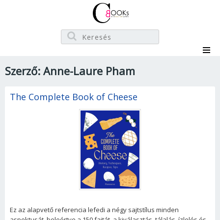
Szerző: Anne-Laure Pham
The Complete Book of Cheese
Ez az alapvető referencia lefedi a négy sajtstílus minden
aspektusát, beleértve a 150 fajtát, a kiválasztás, tálalás, ízlelés és