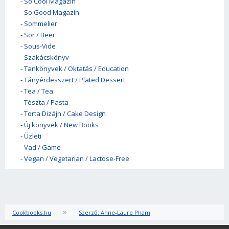
-
So Cool Magazin
-
So Good Magazin
-
Sommelier
-
Sör / Beer
-
Sous-Vide
-
Szakácskönyv
-
Tankönyvek / Oktatás / Education
-
Tányérdesszert / Plated Dessert
-
Tea / Tea
-
Tészta / Pasta
-
Torta Dizájn / Cake Design
-
Új könyvek / New Books
-
Üzleti
-
Vad / Game
-
Vegan / Vegetarian / Lactose-Free
»
Cookbooks.hu
Szerző: Anne-Laure Pham