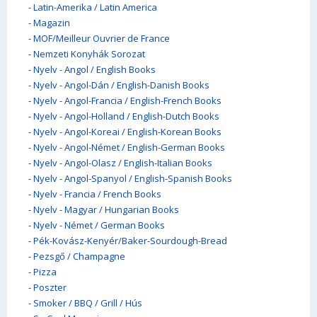
-
Latin-Amerika / Latin America
-
Magazin
-
MOF/Meilleur Ouvrier de France
-
Nemzeti Konyhák Sorozat
-
Nyelv - Angol / English Books
-
Nyelv - Angol-Dán / English-Danish Books
-
Nyelv - Angol-Francia / English-French Books
-
Nyelv - Angol-Holland / English-Dutch Books
-
Nyelv - Angol-Koreai / English-Korean Books
-
Nyelv - Angol-Német / English-German Books
-
Nyelv - Angol-Olasz / English-Italian Books
-
Nyelv - Angol-Spanyol / English-Spanish Books
-
Nyelv - Francia / French Books
-
Nyelv - Magyar / Hungarian Books
-
Nyelv - Német / German Books
-
Pék-Kovász-Kenyér/Baker-Sourdough-Bread
-
Pezsgő / Champagne
-
Pizza
-
Poszter
-
Smoker / BBQ / Grill / Hús