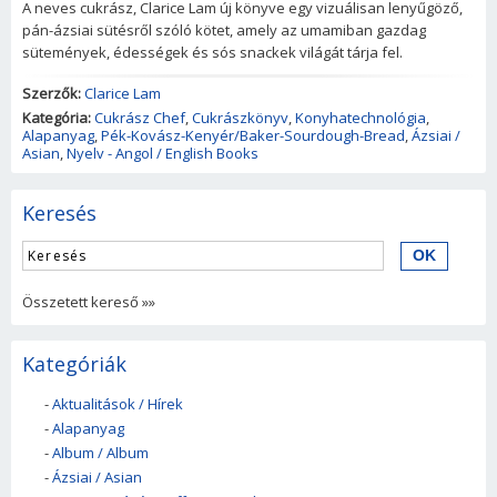
A neves cukrász, Clarice Lam új könyve egy vizuálisan lenyűgöző,
pán-ázsiai sütésről szóló kötet, amely az umamiban gazdag
sütemények, édességek és sós snackek világát tárja fel.
Szerzők:
Clarice Lam
Kategória:
Cukrász Chef
,
Cukrászkönyv
,
Konyhatechnológia
,
Alapanyag
,
Pék-Kovász-Kenyér/Baker-Sourdough-Bread
,
Ázsiai /
Asian
,
Nyelv - Angol / English Books
Keresés
Összetett kereső »»
Kategóriák
-
Aktualitások / Hírek
-
Alapanyag
-
Album / Album
-
Ázsiai / Asian