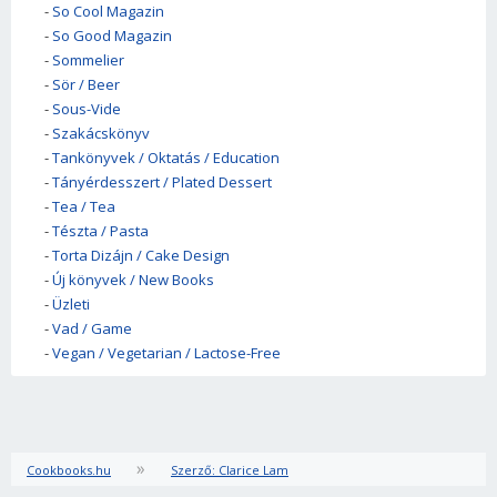
-
So Cool Magazin
-
So Good Magazin
-
Sommelier
-
Sör / Beer
-
Sous-Vide
-
Szakácskönyv
-
Tankönyvek / Oktatás / Education
-
Tányérdesszert / Plated Dessert
-
Tea / Tea
-
Tészta / Pasta
-
Torta Dizájn / Cake Design
-
Új könyvek / New Books
-
Üzleti
-
Vad / Game
-
Vegan / Vegetarian / Lactose-Free
»
Cookbooks.hu
Szerző: Clarice Lam