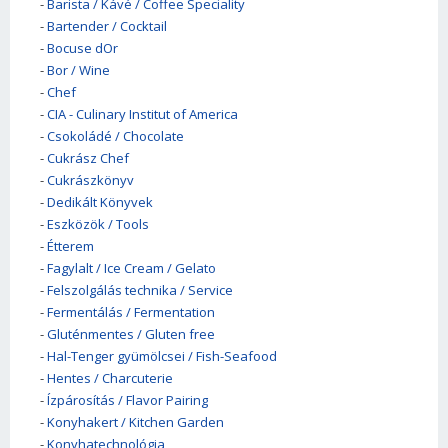
-
Barista / Kávé / Coffee Speciality
-
Bartender / Cocktail
-
Bocuse dOr
-
Bor / Wine
-
Chef
-
CIA - Culinary Institut of America
-
Csokoládé / Chocolate
-
Cukrász Chef
-
Cukrászkönyv
-
Dedikált Könyvek
-
Eszközök / Tools
-
Étterem
-
Fagylalt / Ice Cream / Gelato
-
Felszolgálás technika / Service
-
Fermentálás / Fermentation
-
Gluténmentes / Gluten free
-
Hal-Tenger gyümölcsei / Fish-Seafood
-
Hentes / Charcuterie
-
Ízpárosítás / Flavor Pairing
-
Konyhakert / Kitchen Garden
-
Konyhatechnológia