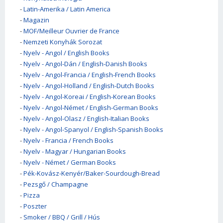
-
Latin-Amerika / Latin America
-
Magazin
-
MOF/Meilleur Ouvrier de France
-
Nemzeti Konyhák Sorozat
-
Nyelv - Angol / English Books
-
Nyelv - Angol-Dán / English-Danish Books
-
Nyelv - Angol-Francia / English-French Books
-
Nyelv - Angol-Holland / English-Dutch Books
-
Nyelv - Angol-Koreai / English-Korean Books
-
Nyelv - Angol-Német / English-German Books
-
Nyelv - Angol-Olasz / English-Italian Books
-
Nyelv - Angol-Spanyol / English-Spanish Books
-
Nyelv - Francia / French Books
-
Nyelv - Magyar / Hungarian Books
-
Nyelv - Német / German Books
-
Pék-Kovász-Kenyér/Baker-Sourdough-Bread
-
Pezsgő / Champagne
-
Pizza
-
Poszter
-
Smoker / BBQ / Grill / Hús