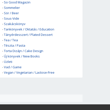
-
So Good Magazin
-
Sommelier
-
Sör / Beer
-
Sous-Vide
-
Szakácskönyv
-
Tankönyvek / Oktatás / Education
-
Tányérdesszert / Plated Dessert
-
Tea / Tea
-
Tészta / Pasta
-
Torta Dizájn / Cake Design
-
Új könyvek / New Books
-
Üzleti
-
Vad / Game
-
Vegan / Vegetarian / Lactose-Free