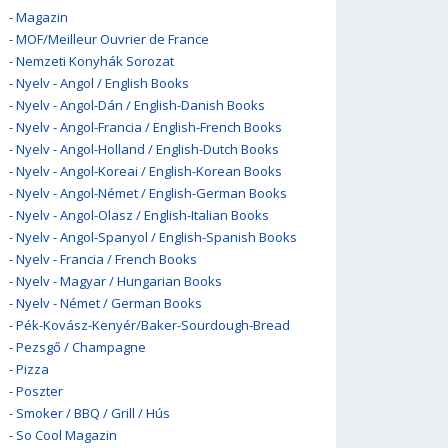
-
Magazin
-
MOF/Meilleur Ouvrier de France
-
Nemzeti Konyhák Sorozat
-
Nyelv - Angol / English Books
-
Nyelv - Angol-Dán / English-Danish Books
-
Nyelv - Angol-Francia / English-French Books
-
Nyelv - Angol-Holland / English-Dutch Books
-
Nyelv - Angol-Koreai / English-Korean Books
-
Nyelv - Angol-Német / English-German Books
-
Nyelv - Angol-Olasz / English-Italian Books
-
Nyelv - Angol-Spanyol / English-Spanish Books
-
Nyelv - Francia / French Books
-
Nyelv - Magyar / Hungarian Books
-
Nyelv - Német / German Books
-
Pék-Kovász-Kenyér/Baker-Sourdough-Bread
-
Pezsgő / Champagne
-
Pizza
-
Poszter
-
Smoker / BBQ / Grill / Hús
-
So Cool Magazin