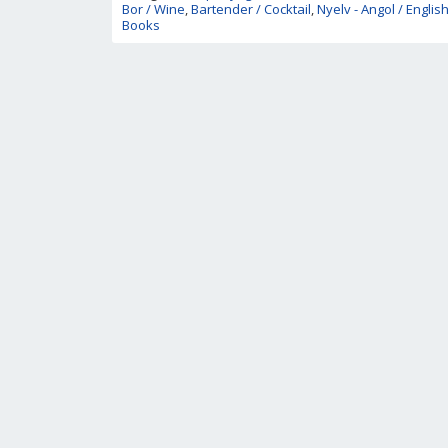
Bor / Wine
,
Bartender / Cocktail
,
Nyelv - Angol / Englis
Books