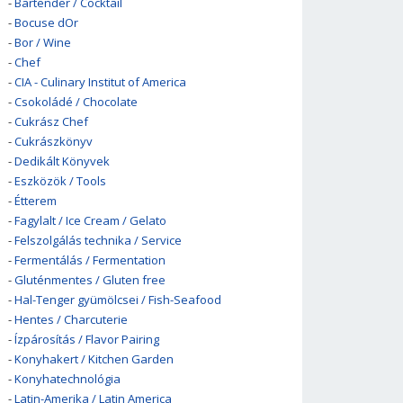
-
Bartender / Cocktail
-
Bocuse dOr
-
Bor / Wine
-
Chef
-
CIA - Culinary Institut of America
-
Csokoládé / Chocolate
-
Cukrász Chef
-
Cukrászkönyv
-
Dedikált Könyvek
-
Eszközök / Tools
-
Étterem
-
Fagylalt / Ice Cream / Gelato
-
Felszolgálás technika / Service
-
Fermentálás / Fermentation
-
Gluténmentes / Gluten free
-
Hal-Tenger gyümölcsei / Fish-Seafood
-
Hentes / Charcuterie
-
Ízpárosítás / Flavor Pairing
-
Konyhakert / Kitchen Garden
-
Konyhatechnológia
-
Latin-Amerika / Latin America