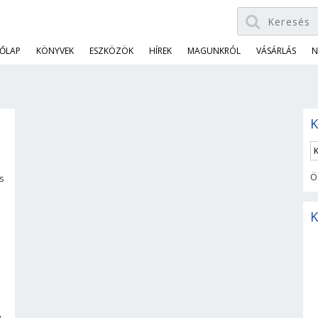
ŐLAP
KÖNYVEK
ESZKÖZÖK
HÍREK
MAGUNKRÓL
VÁSÁRLÁS
N
K
Ö
s
K
,