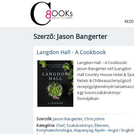
KEZD
Szerző: Jason Bangerter
Langdon Hall - A Cookbook
Langdon Hall – A Cookbook:
Jason Bangerter séf (Langdon
Hall Country House Hotel & Spa
Relais & Châteaux) lenyűgöző
receptgyűjteményét tartalmaz
egy luxusszakácskönyv
formájában.
Szerzők:
Jason Bangerter
,
Chris Johns
Kategória:
Chef
,
Szakácskönyv
,
Étterem
,
Konyhatechnológia
,
Alapanyag
,
Nyelv - Angol / Englis