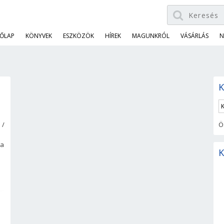
ŐLAP
KÖNYVEK
ESZKÖZÖK
HÍREK
MAGUNKRÓL
VÁSÁRLÁS
N
K
 /
Ö
za
K
h