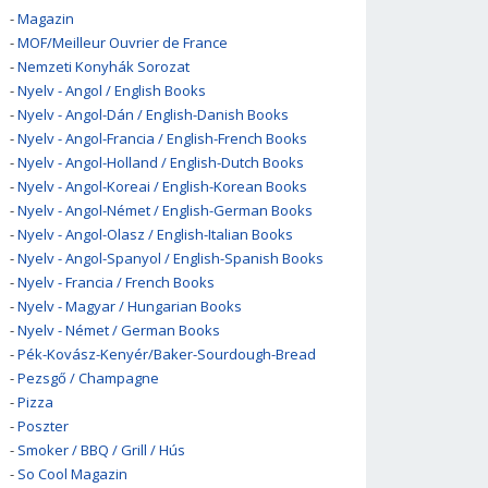
-
Magazin
-
MOF/Meilleur Ouvrier de France
-
Nemzeti Konyhák Sorozat
-
Nyelv - Angol / English Books
-
Nyelv - Angol-Dán / English-Danish Books
-
Nyelv - Angol-Francia / English-French Books
-
Nyelv - Angol-Holland / English-Dutch Books
-
Nyelv - Angol-Koreai / English-Korean Books
-
Nyelv - Angol-Német / English-German Books
-
Nyelv - Angol-Olasz / English-Italian Books
-
Nyelv - Angol-Spanyol / English-Spanish Books
-
Nyelv - Francia / French Books
-
Nyelv - Magyar / Hungarian Books
-
Nyelv - Német / German Books
-
Pék-Kovász-Kenyér/Baker-Sourdough-Bread
-
Pezsgő / Champagne
-
Pizza
-
Poszter
-
Smoker / BBQ / Grill / Hús
-
So Cool Magazin