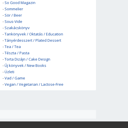
-
So Good Magazin
-
Sommelier
-
Sör / Beer
-
Sous-Vide
-
Szakácskönyv
-
Tankönyvek / Oktatás / Education
-
Tányérdesszert / Plated Dessert
-
Tea / Tea
-
Tészta / Pasta
-
Torta Dizájn / Cake Design
-
Új könyvek / New Books
-
Üzleti
-
Vad / Game
-
Vegan / Vegetarian / Lactose-Free