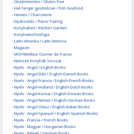
-
Gluténmentes / Gluten free
-
Hal-Tenger gyümölcsei / Fish-Seafood
-
Hentes / Charcuterie
-
Ízpárosítás / Flavor Pairing
-
Konyhakert / Kitchen Garden
-
Konyhatechnológia
-
Latin-Amerika / Latin America
-
Magazin
-
MOF/Meilleur Ouvrier de France
-
Nemzeti Konyhák Sorozat
-
Nyelv - Angol / English Books
-
Nyelv - Angol-Dán / English-Danish Books
-
Nyelv - Angol-Francia / English-French Books
-
Nyelv - Angol-Holland / English-Dutch Books
-
Nyelv - Angol-Koreai / English-Korean Books
-
Nyelv - Angol-Német / English-German Books
-
Nyelv - Angol-Olasz / English-Italian Books
-
Nyelv - Angol-Spanyol / English-Spanish Books
-
Nyelv - Francia / French Books
-
Nyelv - Magyar / Hungarian Books
-
Nyelv - Német / German Books