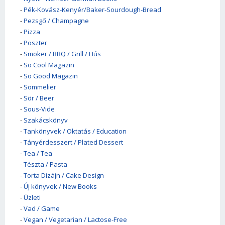
-
Pék-Kovász-Kenyér/Baker-Sourdough-Bread
-
Pezsgő / Champagne
-
Pizza
-
Poszter
-
Smoker / BBQ / Grill / Hús
-
So Cool Magazin
-
So Good Magazin
-
Sommelier
-
Sör / Beer
-
Sous-Vide
-
Szakácskönyv
-
Tankönyvek / Oktatás / Education
-
Tányérdesszert / Plated Dessert
-
Tea / Tea
-
Tészta / Pasta
-
Torta Dizájn / Cake Design
-
Új könyvek / New Books
-
Üzleti
-
Vad / Game
-
Vegan / Vegetarian / Lactose-Free