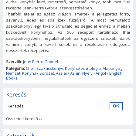
A thai konyhát leíró, ismertető, bemutató könyv, több mint 500
recepttel Jean-Pierre Gabriel szerkesztésében.
Thaiföld ételei az egész világon ismertek a jellegzetes forró,
savanyú, édes és sós ízek fúziójáról. A most bemutatott
szakácskönyv egy kiváló útmutató és segédlet ehhez a méltán
közkedvelt konyhához. Az 500 receptet tartalmazó thai
szakácskönyvben megtalálhatóak az egyszerű snackek, italok
valamint curryk, a kevert sültek és a részletesen kidolgozott
desszertek receptjei is.
Szerzők:
Jean Pierre Gabriel
Kategória:
Chef
,
Szakácskönyv
,
Konyhatechnológia
,
Alapanyag
,
Nemzeti Konyhák Sorozat
,
Ázsiai / Asian
,
Nyelv - Angol / English
Books
Keresés
Összetett kereső »»
Kategóriák