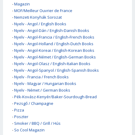
-
Magazin
-
MOF/Meilleur Ouvrier de France
-
Nemzeti Konyhák Sorozat
-
Nyelv - Angol / English Books
-
Nyelv - Angol-Dán / English-Danish Books
-
Nyelv - Angol-Francia / English-French Books
-
Nyelv - Angol-Holland / English-Dutch Books
-
Nyelv - Angol-Koreai / English-Korean Books
-
Nyelv - Angol-Német / English-German Books
-
Nyelv - Angol-Olasz / English-Italian Books
-
Nyelv - Angol-Spanyol / English-Spanish Books
-
Nyelv - Francia / French Books
-
Nyelv - Magyar / Hungarian Books
-
Nyelv - Német / German Books
-
Pék-Kovász-Kenyér/Baker-Sourdough-Bread
-
Pezsgő / Champagne
-
Pizza
-
Poszter
-
Smoker / BBQ / Grill / Hús
-
So Cool Magazin