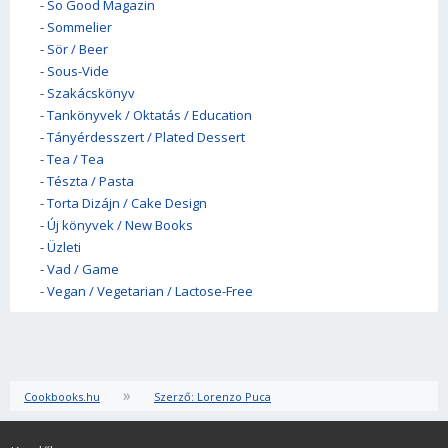
-
So Good Magazin
-
Sommelier
-
Sör / Beer
-
Sous-Vide
-
Szakácskönyv
-
Tankönyvek / Oktatás / Education
-
Tányérdesszert / Plated Dessert
-
Tea / Tea
-
Tészta / Pasta
-
Torta Dizájn / Cake Design
-
Új könyvek / New Books
-
Üzleti
-
Vad / Game
-
Vegan / Vegetarian / Lactose-Free
»
Cookbooks.hu
Szerző: Lorenzo Puca