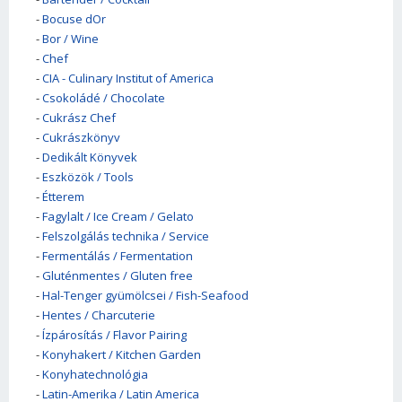
-
Bocuse dOr
-
Bor / Wine
-
Chef
-
CIA - Culinary Institut of America
-
Csokoládé / Chocolate
-
Cukrász Chef
-
Cukrászkönyv
-
Dedikált Könyvek
-
Eszközök / Tools
-
Étterem
-
Fagylalt / Ice Cream / Gelato
-
Felszolgálás technika / Service
-
Fermentálás / Fermentation
-
Gluténmentes / Gluten free
-
Hal-Tenger gyümölcsei / Fish-Seafood
-
Hentes / Charcuterie
-
Ízpárosítás / Flavor Pairing
-
Konyhakert / Kitchen Garden
-
Konyhatechnológia
-
Latin-Amerika / Latin America