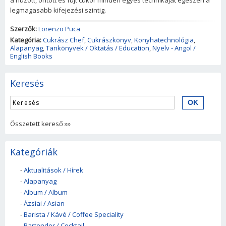
a húzott, öntött és fújt cukor minden egyes technikáját egészen a
legmagasabb kifejezési szintig.
Szerzők:
Lorenzo Puca
Kategória:
Cukrász Chef
,
Cukrászkönyv
,
Konyhatechnológia
,
Alapanyag
,
Tankönyvek / Oktatás / Education
,
Nyelv - Angol /
English Books
Keresés
Összetett kereső »»
Kategóriák
-
Aktualitások / Hírek
-
Alapanyag
-
Album / Album
-
Ázsiai / Asian
-
Barista / Kávé / Coffee Speciality
-
Bartender / Cocktail