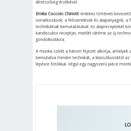
áttetszőség érzékével.
Emilia Coccolo Chiriott
i érdekes történeti bevezet
vonatkozások, a felszerelések és alapanyagok, a f
technikáinak bemutatásával. Az alaprecepteket követ
kandiscukor receptjei, mielőtt rátérne az új tech
gondolkodásra.
A munka szívét a három fejezet alkotja, amelyek a
bemutatva minden technikát, a klasszikusoktól az e
lépésre fotókkal. Végül egy nagyszerű pièce monté