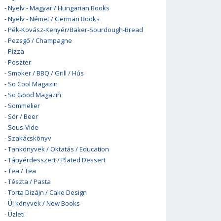
-
Nyelv - Magyar / Hungarian Books
-
Nyelv - Német / German Books
-
Pék-Kovász-Kenyér/Baker-Sourdough-Bread
-
Pezsgő / Champagne
-
Pizza
-
Poszter
-
Smoker / BBQ / Grill / Hús
-
So Cool Magazin
-
So Good Magazin
-
Sommelier
-
Sör / Beer
-
Sous-Vide
-
Szakácskönyv
-
Tankönyvek / Oktatás / Education
-
Tányérdesszert / Plated Dessert
-
Tea / Tea
-
Tészta / Pasta
-
Torta Dizájn / Cake Design
-
Új könyvek / New Books
-
Üzleti