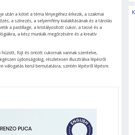
K
ője után a kötet a téma lényegéhez érkezik, a szakmai
őzés, a színezés, a selyemfény kialakításának és a tárolás
ik a pastillage, a kristályosított cukor, a tassé és a
nológiákra, a kész munkák megőrzésére és a kreatív
 húzott, fújt és öntött cukornak vannak szentelve,
gészen újdonságokig, részletesen illusztrálva lépésről
e-válogatás kerül bemutatásra, szintén lépésről lépésre.