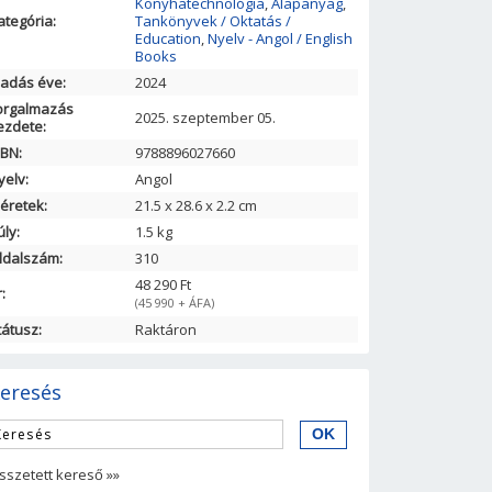
Konyhatechnológia
,
Alapanyag
,
ategória:
Tankönyvek / Oktatás /
Education
,
Nyelv - Angol / English
Books
iadás éve:
2024
orgalmazás
2025. szeptember 05.
ezdete:
SBN:
9788896027660
yelv:
Angol
éretek:
21.5
x
28.6
x
2.2
cm
úly:
1.5 kg
ldalszám:
310
48 290 Ft
:
(45 990 + ÁFA)
tátusz:
Raktáron
eresés
sszetett kereső »»