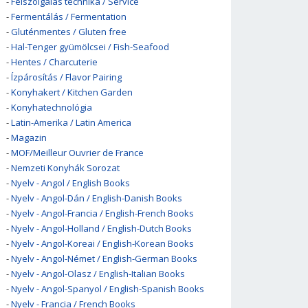
-
Felszolgálás technika / Service
-
Fermentálás / Fermentation
-
Gluténmentes / Gluten free
-
Hal-Tenger gyümölcsei / Fish-Seafood
-
Hentes / Charcuterie
-
Ízpárosítás / Flavor Pairing
-
Konyhakert / Kitchen Garden
-
Konyhatechnológia
-
Latin-Amerika / Latin America
-
Magazin
-
MOF/Meilleur Ouvrier de France
-
Nemzeti Konyhák Sorozat
-
Nyelv - Angol / English Books
-
Nyelv - Angol-Dán / English-Danish Books
-
Nyelv - Angol-Francia / English-French Books
-
Nyelv - Angol-Holland / English-Dutch Books
-
Nyelv - Angol-Koreai / English-Korean Books
-
Nyelv - Angol-Német / English-German Books
-
Nyelv - Angol-Olasz / English-Italian Books
-
Nyelv - Angol-Spanyol / English-Spanish Books
-
Nyelv - Francia / French Books