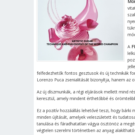
Mon
vit
sza
nye
tük
mód
A
F
lel
poz
jel
felfedezhetők fontos gesztusok és új technikák f
Lorenzo Puca zsenialitását bizonyítja, hanem az ola
Az új díszmunkák, a régi eljárások mellett mind 
keresztül, amely mindent érthetőbbé és örömtelib
Ez a pozitív hozzáállás lehetővé teszi, hogy bárk
minden újítását, amelyek veleszületett és tudatos
tanulása és fáradhatatlan vágya ösztönöz a megért
végtelen szerelmi történetben az anyag alakítható