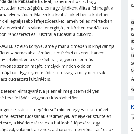
de de la Pâtisserie
trófeát, hanem ahhoz is, hogy
K
athatatlan tehetségként és nagy újítóként állítsa fel magát a
kma élvonalában. Ma ezek a kvalitások ebben a kötetben
rik el legteljesebb kifejeződésüket, amely teljes mértékben
K
rözi érzelmi és szakmai energiáját, miközben csodálatos
F
on rendszerezi és illusztrálja tudását a cukorról.
k
I
RAGILE
az első könyve, amely már a címében is kinyilvánítja
N
kületét – nemcsak a témáét, a művészi cukorét, hanem
M
itív értelemben a szerzőét is –, egyben ezer más
S
lemvonás szinonimáját, amelyek minden oldalon
O
ormájában. Egy olyan fejlődési örökség, amely nemcsak
sz cukrászati kultúráét is.
Ár
S
részletesen elmagyarázva jelennek meg szenvedélyén
bé tesz fejlődési vágyának köszönhetően.
K
i megértse, szinte „megérintse” minden egyes cukorművét,
an fejlesztett tudásának eredményei, amelyeket szüntelen
ésre, a kísérletezésre és a határok átlépésére, egy
ságával, valamint a színek, a „háromdimenziónalitás” és az
Ö