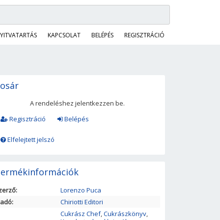
YITVATARTÁS
KAPCSOLAT
BELÉPÉS
REGISZTRÁCIÓ
osár
A rendeléshez jelentkezzen be.
Regisztráció
Belépés
Elfelejtett jelszó
ermékinformációk
zerző:
Lorenzo Puca
iadó:
Chiriotti Editori
Cukrász Chef
,
Cukrászkönyv
,