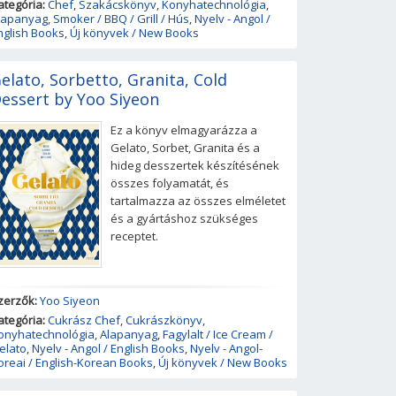
ategória:
Chef
,
Szakácskönyv
,
Konyhatechnológia
,
lapanyag
,
Smoker / BBQ / Grill / Hús
,
Nyelv - Angol /
nglish Books
,
Új könyvek / New Books
elato, Sorbetto, Granita, Cold
essert by Yoo Siyeon
Ez a könyv elmagyarázza a
Gelato, Sorbet, Granita és a
hideg desszertek készítésének
összes folyamatát, és
tartalmazza az összes elméletet
és a gyártáshoz szükséges
receptet.
zerzők:
Yoo Siyeon
ategória:
Cukrász Chef
,
Cukrászkönyv
,
onyhatechnológia
,
Alapanyag
,
Fagylalt / Ice Cream /
elato
,
Nyelv - Angol / English Books
,
Nyelv - Angol-
oreai / English-Korean Books
,
Új könyvek / New Books