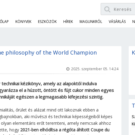
ŐLAP
KÖNYVEK
ESZKÖZÖK
HÍREK
MAGUNKRÓL
VÁSÁRLÁS
N
the philosophy of the World Champion
K
2025. szeptember 05. 14:24
 technikai kézikönyv, amely az alapoktól indulva
yarázza el a húzott, öntött és fújt cukor minden egyes
hnikáját egészen a legmagasabb kifejezési szintig.
T
nialitás, őrület és alázat mind ott lakoznak ebben a
ágbajnokban, aki művészi és technikai képességeiből képes
S
t olyan elementáris erőt teremteni, amely nemcsak ahhoz
K
ette, hogy
2021-ben elhódítsa a régóta áhított Coupe du