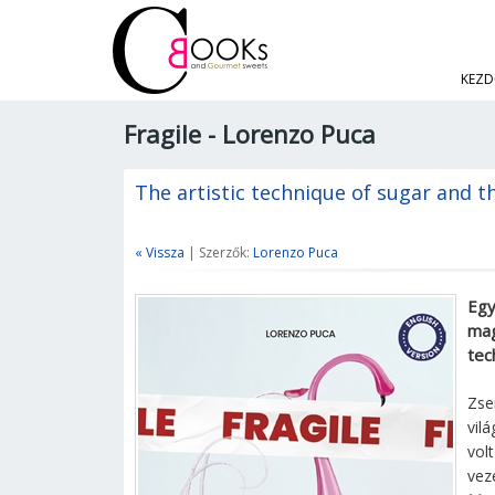
KEZD
Fragile - Lorenzo Puca
The artistic technique of sugar and 
« Vissza
| Szerzők:
Lorenzo Puca
Egy
mag
tec
Zse
vil
vol
vez