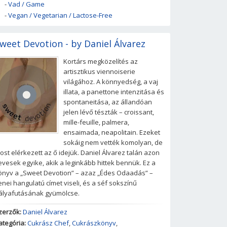
-
Vad / Game
-
Vegan / Vegetarian / Lactose-Free
weet Devotion - by Daniel Álvarez
Kortárs megközelítés az
artisztikus viennoiserie
világához. A könnyedség, a vaj
illata, a panettone intenzitása és
spontaneitása, az állandóan
jelen lévő tészták – croissant,
mille-feuille, palmera,
ensaimada, neapolitain. Ezeket
sokáig nem vették komolyan, de
ost elérkezett az ő idejük. Daniel Álvarez talán azon
evesek egyike, akik a leginkább hittek bennük. Ez a
önyv a „Sweet Devotion” – azaz „Édes Odaadás” –
enei hangulatú címet viseli, és a séf sokszínű
ályafutásának gyümölcse.
zerzők:
Daniel Álvarez
ategória:
Cukrász Chef
,
Cukrászkönyv
,