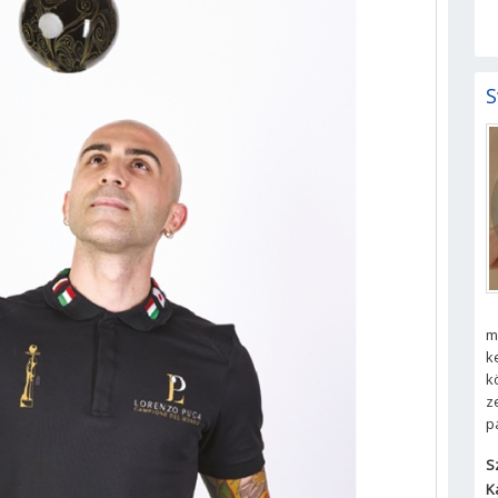
S
m
k
k
z
p
S
K