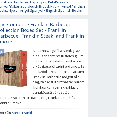
onyhatechnológia
,
Alapanyag
,
Pék-Kovász-
enyér/Baker-Sourdough-Bread
,
Nyelv - Angol / English
ooks
,
Nyelv - Angol-Spanyol / English-Spanish Books
he Complete Franklin Barbecue
ollection Boxed Set - Franklin
arbecue, Franklin Steak, and Franklin
Smoke
A marhaszegytől a steakig, az
Új
élő tűzön történő füstölésig – itt
mindent megtalálsz, amit a hús
elkészítéséről tudni érdemes. Ez
a díszdobozos kiadás az austini
Franklin Barbecue mögött álló,
nagyra becsült tűzmester három
ikonikus könyvének exkluzív
puhakötésű változatát
artalmazza: Franklin Barbecue, Franklin Steak és
ranklin Smoke.
zerzők:
Aaron Franklin