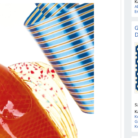
K
A
E
G
D
S
K
K
G
K