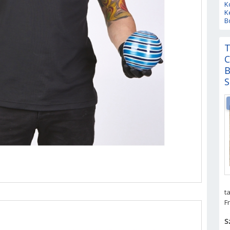
K
K
B
T
C
B
t
F
S