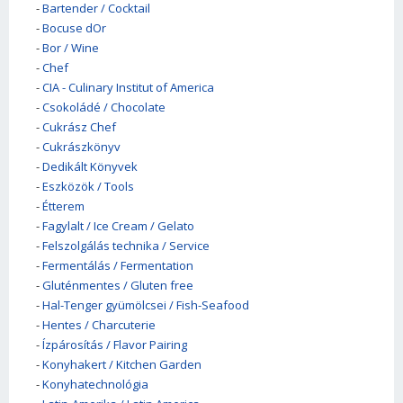
-
Bartender / Cocktail
-
Bocuse dOr
-
Bor / Wine
-
Chef
-
CIA - Culinary Institut of America
-
Csokoládé / Chocolate
-
Cukrász Chef
-
Cukrászkönyv
-
Dedikált Könyvek
-
Eszközök / Tools
-
Étterem
-
Fagylalt / Ice Cream / Gelato
-
Felszolgálás technika / Service
-
Fermentálás / Fermentation
-
Gluténmentes / Gluten free
-
Hal-Tenger gyümölcsei / Fish-Seafood
-
Hentes / Charcuterie
-
Ízpárosítás / Flavor Pairing
-
Konyhakert / Kitchen Garden
-
Konyhatechnológia