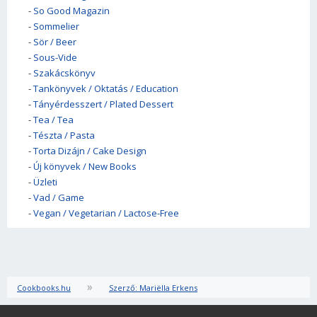
-
So Good Magazin
-
Sommelier
-
Sör / Beer
-
Sous-Vide
-
Szakácskönyv
-
Tankönyvek / Oktatás / Education
-
Tányérdesszert / Plated Dessert
-
Tea / Tea
-
Tészta / Pasta
-
Torta Dizájn / Cake Design
-
Új könyvek / New Books
-
Üzleti
-
Vad / Game
-
Vegan / Vegetarian / Lactose-Free
»
Cookbooks.hu
Szerző: Mariëlla Erkens