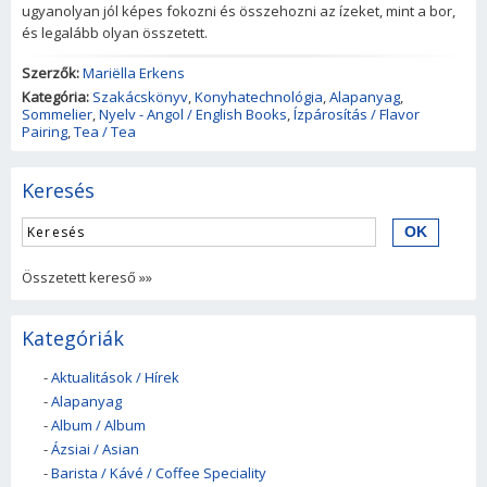
ugyanolyan jól képes fokozni és összehozni az ízeket, mint a bor,
és legalább olyan összetett.
Szerzők:
Mariëlla Erkens
Kategória:
Szakácskönyv
,
Konyhatechnológia
,
Alapanyag
,
Sommelier
,
Nyelv - Angol / English Books
,
Ízpárosítás / Flavor
Pairing
,
Tea / Tea
Keresés
Összetett kereső »»
Kategóriák
-
Aktualitások / Hírek
-
Alapanyag
-
Album / Album
-
Ázsiai / Asian
-
Barista / Kávé / Coffee Speciality