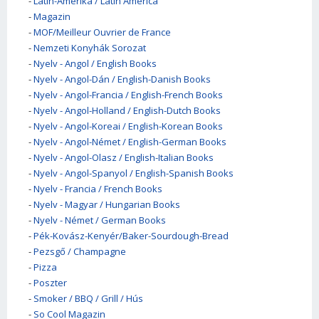
-
Latin-Amerika / Latin America
-
Magazin
-
MOF/Meilleur Ouvrier de France
-
Nemzeti Konyhák Sorozat
-
Nyelv - Angol / English Books
-
Nyelv - Angol-Dán / English-Danish Books
-
Nyelv - Angol-Francia / English-French Books
-
Nyelv - Angol-Holland / English-Dutch Books
-
Nyelv - Angol-Koreai / English-Korean Books
-
Nyelv - Angol-Német / English-German Books
-
Nyelv - Angol-Olasz / English-Italian Books
-
Nyelv - Angol-Spanyol / English-Spanish Books
-
Nyelv - Francia / French Books
-
Nyelv - Magyar / Hungarian Books
-
Nyelv - Német / German Books
-
Pék-Kovász-Kenyér/Baker-Sourdough-Bread
-
Pezsgő / Champagne
-
Pizza
-
Poszter
-
Smoker / BBQ / Grill / Hús
-
So Cool Magazin