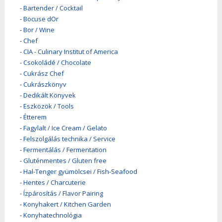
-
Bartender / Cocktail
-
Bocuse dOr
-
Bor / Wine
-
Chef
-
CIA - Culinary Institut of America
-
Csokoládé / Chocolate
-
Cukrász Chef
-
Cukrászkönyv
-
Dedikált Könyvek
-
Eszközök / Tools
-
Étterem
-
Fagylalt / Ice Cream / Gelato
-
Felszolgálás technika / Service
-
Fermentálás / Fermentation
-
Gluténmentes / Gluten free
-
Hal-Tenger gyümölcsei / Fish-Seafood
-
Hentes / Charcuterie
-
Ízpárosítás / Flavor Pairing
-
Konyhakert / Kitchen Garden
-
Konyhatechnológia