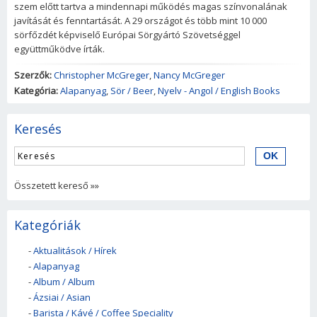
szem előtt tartva a mindennapi működés magas színvonalának
javítását és fenntartását. A 29 országot és több mint 10 000
sörfőzdét képviselő Európai Sörgyártó Szövetséggel
együttműködve írták.
Szerzők:
Christopher McGreger
,
Nancy McGreger
Kategória:
Alapanyag
,
Sör / Beer
,
Nyelv - Angol / English Books
Keresés
Összetett kereső »»
Kategóriák
-
Aktualitások / Hírek
-
Alapanyag
-
Album / Album
-
Ázsiai / Asian
-
Barista / Kávé / Coffee Speciality