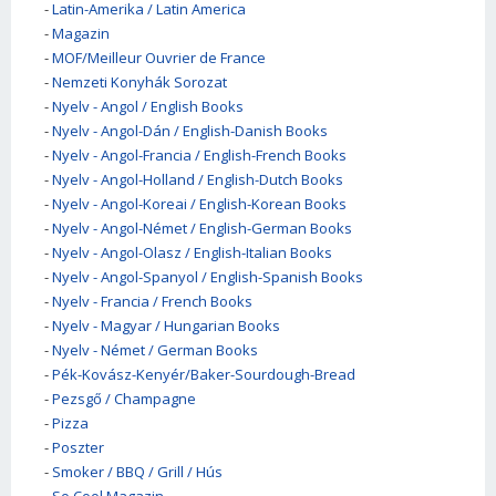
-
Latin-Amerika / Latin America
-
Magazin
-
MOF/Meilleur Ouvrier de France
-
Nemzeti Konyhák Sorozat
-
Nyelv - Angol / English Books
-
Nyelv - Angol-Dán / English-Danish Books
-
Nyelv - Angol-Francia / English-French Books
-
Nyelv - Angol-Holland / English-Dutch Books
-
Nyelv - Angol-Koreai / English-Korean Books
-
Nyelv - Angol-Német / English-German Books
-
Nyelv - Angol-Olasz / English-Italian Books
-
Nyelv - Angol-Spanyol / English-Spanish Books
-
Nyelv - Francia / French Books
-
Nyelv - Magyar / Hungarian Books
-
Nyelv - Német / German Books
-
Pék-Kovász-Kenyér/Baker-Sourdough-Bread
-
Pezsgő / Champagne
-
Pizza
-
Poszter
-
Smoker / BBQ / Grill / Hús