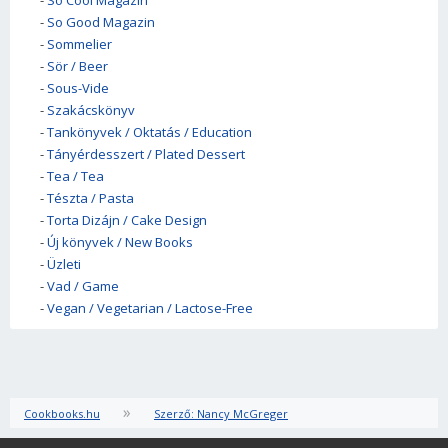
-
So Cool Magazin
-
So Good Magazin
-
Sommelier
-
Sör / Beer
-
Sous-Vide
-
Szakácskönyv
-
Tankönyvek / Oktatás / Education
-
Tányérdesszert / Plated Dessert
-
Tea / Tea
-
Tészta / Pasta
-
Torta Dizájn / Cake Design
-
Új könyvek / New Books
-
Üzleti
-
Vad / Game
-
Vegan / Vegetarian / Lactose-Free
»
Cookbooks.hu
Szerző: Nancy McGreger