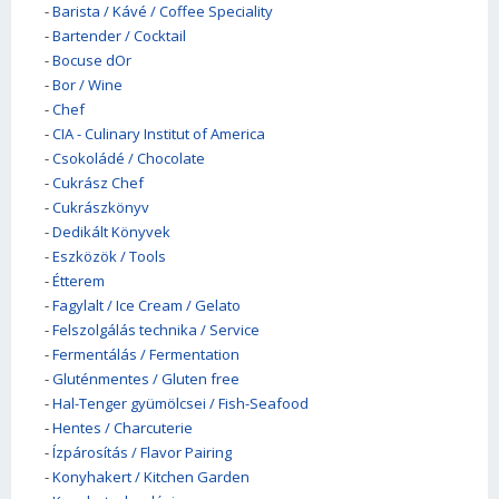
-
Barista / Kávé / Coffee Speciality
-
Bartender / Cocktail
-
Bocuse dOr
-
Bor / Wine
-
Chef
-
CIA - Culinary Institut of America
-
Csokoládé / Chocolate
-
Cukrász Chef
-
Cukrászkönyv
-
Dedikált Könyvek
-
Eszközök / Tools
-
Étterem
-
Fagylalt / Ice Cream / Gelato
-
Felszolgálás technika / Service
-
Fermentálás / Fermentation
-
Gluténmentes / Gluten free
-
Hal-Tenger gyümölcsei / Fish-Seafood
-
Hentes / Charcuterie
-
Ízpárosítás / Flavor Pairing
-
Konyhakert / Kitchen Garden