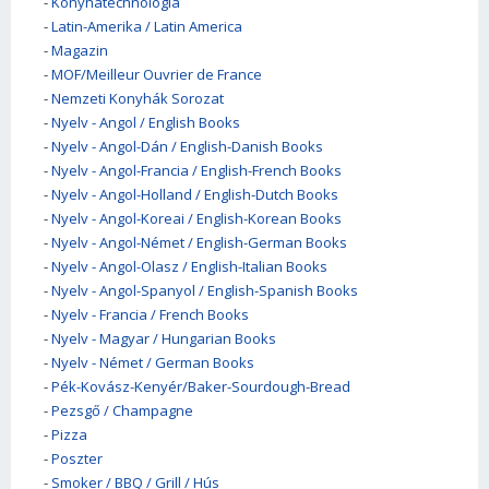
-
Konyhatechnológia
-
Latin-Amerika / Latin America
-
Magazin
-
MOF/Meilleur Ouvrier de France
-
Nemzeti Konyhák Sorozat
-
Nyelv - Angol / English Books
-
Nyelv - Angol-Dán / English-Danish Books
-
Nyelv - Angol-Francia / English-French Books
-
Nyelv - Angol-Holland / English-Dutch Books
-
Nyelv - Angol-Koreai / English-Korean Books
-
Nyelv - Angol-Német / English-German Books
-
Nyelv - Angol-Olasz / English-Italian Books
-
Nyelv - Angol-Spanyol / English-Spanish Books
-
Nyelv - Francia / French Books
-
Nyelv - Magyar / Hungarian Books
-
Nyelv - Német / German Books
-
Pék-Kovász-Kenyér/Baker-Sourdough-Bread
-
Pezsgő / Champagne
-
Pizza
-
Poszter
-
Smoker / BBQ / Grill / Hús