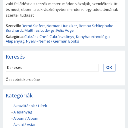
való fejlődést a szerzők mesteri módon vázolják, szemléltetik. Itt
és most, ebben a cukrászkönyvben mindenki egy adott témának
szenteli tudását.
Szerzők:
Bernd Siefert
,
Norman Hunziker
,
Bettina Schliephake –
Burchardt
,
Matthias Ludwigs
,
Felix Vogel
Kategória:
Cukrász Chef
,
Cukrászkönyv
,
Konyhatechnológia
,
Alapanyag
,
Nyelv - Német / German Books
Keresés
Összetett kereső »»
Kategóriák
-
Aktualitások / Hírek
-
Alapanyag
-
Album / Album
-
Ázsiai / Asian