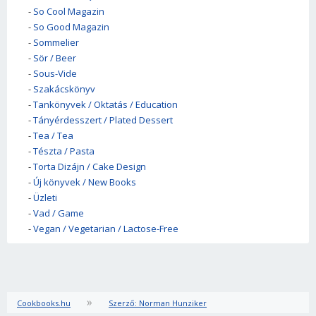
-
So Cool Magazin
-
So Good Magazin
-
Sommelier
-
Sör / Beer
-
Sous-Vide
-
Szakácskönyv
-
Tankönyvek / Oktatás / Education
-
Tányérdesszert / Plated Dessert
-
Tea / Tea
-
Tészta / Pasta
-
Torta Dizájn / Cake Design
-
Új könyvek / New Books
-
Üzleti
-
Vad / Game
-
Vegan / Vegetarian / Lactose-Free
»
Cookbooks.hu
Szerző: Norman Hunziker