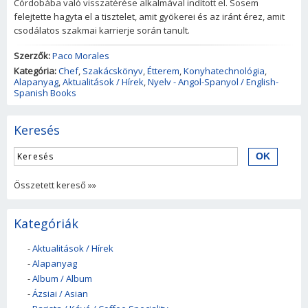
Córdobába való visszatérése alkalmával indított el. Sosem
felejtette hagyta el a tisztelet, amit gyökerei és az iránt érez, amit
csodálatos szakmai karrierje során tanult.
Szerzők:
Paco Morales
Kategória:
Chef
,
Szakácskönyv
,
Étterem
,
Konyhatechnológia
,
Alapanyag
,
Aktualitások / Hírek
,
Nyelv - Angol-Spanyol / English-
Spanish Books
Keresés
Összetett kereső »»
Kategóriák
-
Aktualitások / Hírek
-
Alapanyag
-
Album / Album
-
Ázsiai / Asian