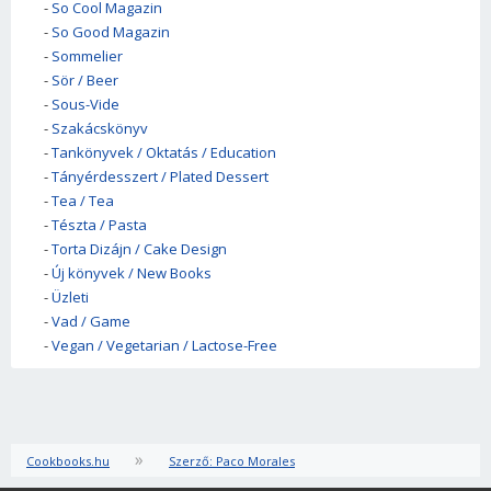
-
So Cool Magazin
-
So Good Magazin
-
Sommelier
-
Sör / Beer
-
Sous-Vide
-
Szakácskönyv
-
Tankönyvek / Oktatás / Education
-
Tányérdesszert / Plated Dessert
-
Tea / Tea
-
Tészta / Pasta
-
Torta Dizájn / Cake Design
-
Új könyvek / New Books
-
Üzleti
-
Vad / Game
-
Vegan / Vegetarian / Lactose-Free
»
Cookbooks.hu
Szerző: Paco Morales