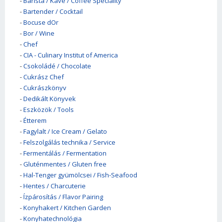
-
Barista / Kávé / Coffee Speciality
-
Bartender / Cocktail
-
Bocuse dOr
-
Bor / Wine
-
Chef
-
CIA - Culinary Institut of America
-
Csokoládé / Chocolate
-
Cukrász Chef
-
Cukrászkönyv
-
Dedikált Könyvek
-
Eszközök / Tools
-
Étterem
-
Fagylalt / Ice Cream / Gelato
-
Felszolgálás technika / Service
-
Fermentálás / Fermentation
-
Gluténmentes / Gluten free
-
Hal-Tenger gyümölcsei / Fish-Seafood
-
Hentes / Charcuterie
-
Ízpárosítás / Flavor Pairing
-
Konyhakert / Kitchen Garden
-
Konyhatechnológia