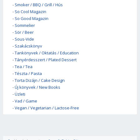
-
Smoker / BBQ / Grill / Hús
-
So Cool Magazin
-
So Good Magazin
-
Sommelier
-
Sör / Beer
-
Sous-Vide
-
Szakácskönyv
-
Tankönyvek / Oktatás / Education
-
Tányérdesszert / Plated Dessert
-
Tea / Tea
-
Tészta / Pasta
-
Torta Dizájn / Cake Design
-
Új könyvek / New Books
-
Üzleti
-
Vad / Game
-
Vegan / Vegetarian / Lactose-Free