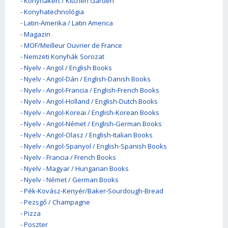
-
Konyhakert / Kitchen Garden
-
Konyhatechnológia
-
Latin-Amerika / Latin America
-
Magazin
-
MOF/Meilleur Ouvrier de France
-
Nemzeti Konyhák Sorozat
-
Nyelv - Angol / English Books
-
Nyelv - Angol-Dán / English-Danish Books
-
Nyelv - Angol-Francia / English-French Books
-
Nyelv - Angol-Holland / English-Dutch Books
-
Nyelv - Angol-Koreai / English-Korean Books
-
Nyelv - Angol-Német / English-German Books
-
Nyelv - Angol-Olasz / English-Italian Books
-
Nyelv - Angol-Spanyol / English-Spanish Books
-
Nyelv - Francia / French Books
-
Nyelv - Magyar / Hungarian Books
-
Nyelv - Német / German Books
-
Pék-Kovász-Kenyér/Baker-Sourdough-Bread
-
Pezsgő / Champagne
-
Pizza
-
Poszter