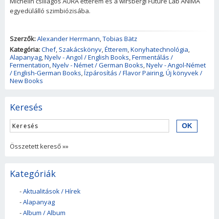
Michelin csillagos AURA étterem és a wirsbergi Future Lab ANIMA
egyedülálló szimbiózisába.
Szerzők:
Alexander Herrmann
,
Tobias Bätz
Kategória:
Chef
,
Szakácskönyv
,
Étterem
,
Konyhatechnológia
,
Alapanyag
,
Nyelv - Angol / English Books
,
Fermentálás /
Fermentation
,
Nyelv - Német / German Books
,
Nyelv - Angol-Német
/ English-German Books
,
Ízpárosítás / Flavor Pairing
,
Új könyvek /
New Books
Keresés
Összetett kereső »»
Kategóriák
-
Aktualitások / Hírek
-
Alapanyag
-
Album / Album