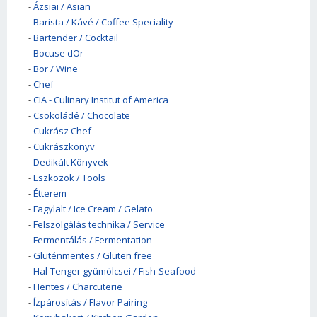
-
Ázsiai / Asian
-
Barista / Kávé / Coffee Speciality
-
Bartender / Cocktail
-
Bocuse dOr
-
Bor / Wine
-
Chef
-
CIA - Culinary Institut of America
-
Csokoládé / Chocolate
-
Cukrász Chef
-
Cukrászkönyv
-
Dedikált Könyvek
-
Eszközök / Tools
-
Étterem
-
Fagylalt / Ice Cream / Gelato
-
Felszolgálás technika / Service
-
Fermentálás / Fermentation
-
Gluténmentes / Gluten free
-
Hal-Tenger gyümölcsei / Fish-Seafood
-
Hentes / Charcuterie
-
Ízpárosítás / Flavor Pairing