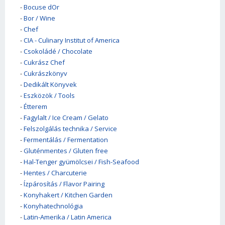
-
Bocuse dOr
-
Bor / Wine
-
Chef
-
CIA - Culinary Institut of America
-
Csokoládé / Chocolate
-
Cukrász Chef
-
Cukrászkönyv
-
Dedikált Könyvek
-
Eszközök / Tools
-
Étterem
-
Fagylalt / Ice Cream / Gelato
-
Felszolgálás technika / Service
-
Fermentálás / Fermentation
-
Gluténmentes / Gluten free
-
Hal-Tenger gyümölcsei / Fish-Seafood
-
Hentes / Charcuterie
-
Ízpárosítás / Flavor Pairing
-
Konyhakert / Kitchen Garden
-
Konyhatechnológia
-
Latin-Amerika / Latin America