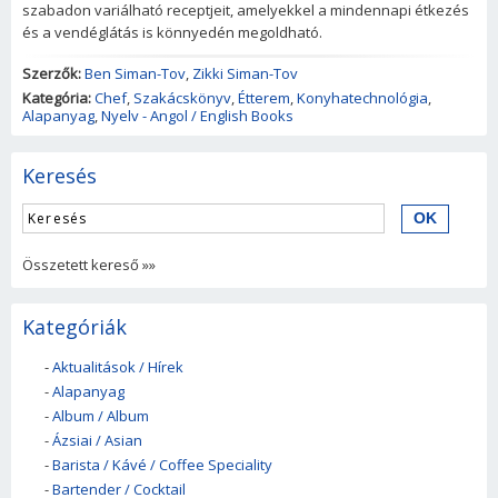
szabadon variálható receptjeit, amelyekkel a mindennapi étkezés
és a vendéglátás is könnyedén megoldható.
Szerzők:
Ben Siman-Tov
,
Zikki Siman-Tov
Kategória:
Chef
,
Szakácskönyv
,
Étterem
,
Konyhatechnológia
,
Alapanyag
,
Nyelv - Angol / English Books
Keresés
Összetett kereső »»
Kategóriák
-
Aktualitások / Hírek
-
Alapanyag
-
Album / Album
-
Ázsiai / Asian
-
Barista / Kávé / Coffee Speciality
-
Bartender / Cocktail