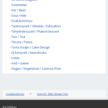
-
Sommelier
-
Sör / Beer
-
Sous-Vide
-
Szakácskönyv
-
Tankönyvek / Oktatás / Education
-
Tányérdesszert / Plated Dessert
-
Tea / Tea
-
Tészta / Pasta
-
Torta Dizájn / Cake Design
-
Új könyvek / New Books
-
Üzleti
-
Vad / Game
-
Vegan / Vegetarian / Lactose-Free
»
Cookbooks.hu
Szerző: Zikki Siman-Tov
Kezdőlap