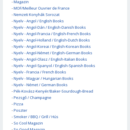
-
Magazin
-
MOF/Meilleur Ouvrier de France
-
Nemzeti Konyhák Sorozat
-
Nyelv - Angol / English Books
-
Nyelv - Angol-Dán / English-Danish Books
-
Nyelv - Angol-Francia / English-French Books
-
Nyelv - Angol-Holland / English-Dutch Books
-
Nyelv - Angol-Koreai / English-Korean Books
-
Nyelv - Angol-Német / English-German Books
-
Nyelv - Angol-Olasz / English-Italian Books
-
Nyelv - Angol-Spanyol / English-Spanish Books
-
Nyelv - Francia / French Books
-
Nyelv - Magyar / Hungarian Books
-
Nyelv - Német / German Books
-
Pék-Kovász-Kenyér/Baker-Sourdough-Bread
-
Pezsgő / Champagne
-
Pizza
-
Poszter
-
Smoker / BBQ / Grill / Hús
-
So Cool Magazin
-
So Good Magazin