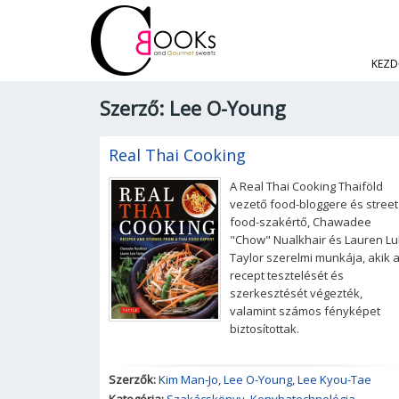
KEZD
Szerző: Lee O-Young
Real Thai Cooking
A Real Thai Cooking Thaiföld
vezető food-bloggere és street
food-szakértő, Chawadee
"Chow" Nualkhair és Lauren Lu
Taylor szerelmi munkája, akik 
recept tesztelését és
szerkesztését végezték,
valamint számos fényképet
biztosítottak.
Szerzők:
Kim Man-Jo
,
Lee O-Young
,
Lee Kyou-Tae