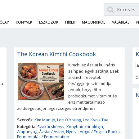
ŐLAP
KÖNYVEK
ESZKÖZÖK
HÍREK
MAGUNKRÓL
VÁSÁRLÁS
N
The Korean Kimchi Cookbook
K
Kimchi az ázsiai kulináris
színpad egyik sztárja. Ezek
a kimchi receptek
Ö
lu
étvágygerjesztő módja
a
annak, hogy több
K
probiotikumot, vitamint és
enzimet tartalmazó
zöldséget adjon egészséges étrendjéhez.
Szerzők:
Kim Man-Jo
,
Lee O-Young
,
Lee Kyou-Tae
Kategória:
Szakácskönyv
,
Konyhatechnológia
,
Alapanyag
,
Ázsiai / Asian
,
Nyelv - Angol / English Books
,
Fermentálás / Fermentation