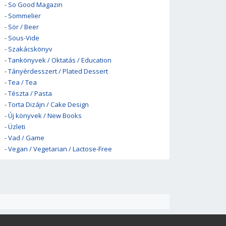
-
So Good Magazin
-
Sommelier
-
Sör / Beer
-
Sous-Vide
-
Szakácskönyv
-
Tankönyvek / Oktatás / Education
-
Tányérdesszert / Plated Dessert
-
Tea / Tea
-
Tészta / Pasta
-
Torta Dizájn / Cake Design
-
Új könyvek / New Books
-
Üzleti
-
Vad / Game
-
Vegan / Vegetarian / Lactose-Free