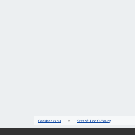
»
Cookbooks.hu
Szerző: Lee O-Young