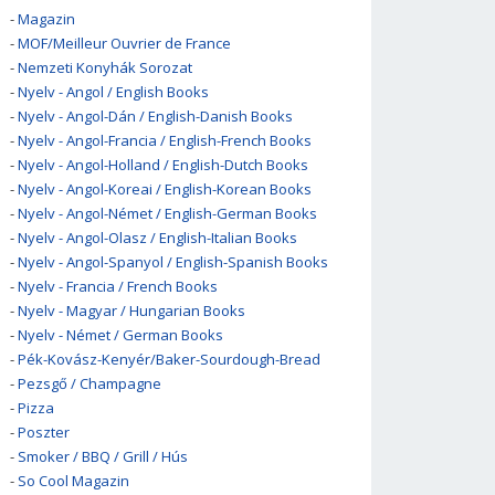
-
Magazin
-
MOF/Meilleur Ouvrier de France
-
Nemzeti Konyhák Sorozat
-
Nyelv - Angol / English Books
-
Nyelv - Angol-Dán / English-Danish Books
-
Nyelv - Angol-Francia / English-French Books
-
Nyelv - Angol-Holland / English-Dutch Books
-
Nyelv - Angol-Koreai / English-Korean Books
-
Nyelv - Angol-Német / English-German Books
-
Nyelv - Angol-Olasz / English-Italian Books
-
Nyelv - Angol-Spanyol / English-Spanish Books
-
Nyelv - Francia / French Books
-
Nyelv - Magyar / Hungarian Books
-
Nyelv - Német / German Books
-
Pék-Kovász-Kenyér/Baker-Sourdough-Bread
-
Pezsgő / Champagne
-
Pizza
-
Poszter
-
Smoker / BBQ / Grill / Hús
-
So Cool Magazin