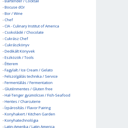
-
Bartender / Cocktail
-
Bocuse dOr
-
Bor / Wine
-
Chef
-
CIA - Culinary Institut of America
-
Csokoládé / Chocolate
-
Cukrász Chef
-
Cukrászkönyv
-
Dedikált Könyvek
-
Eszközök / Tools
-
Étterem
-
Fagylalt / Ice Cream / Gelato
-
Felszolgálás technika / Service
-
Fermentálás / Fermentation
-
Gluténmentes / Gluten free
-
Hal-Tenger gyümölcsei / Fish-Seafood
-
Hentes / Charcuterie
-
Ízpárosítás / Flavor Pairing
-
Konyhakert / Kitchen Garden
-
Konyhatechnológia
-
Latin-Amerika / Latin America