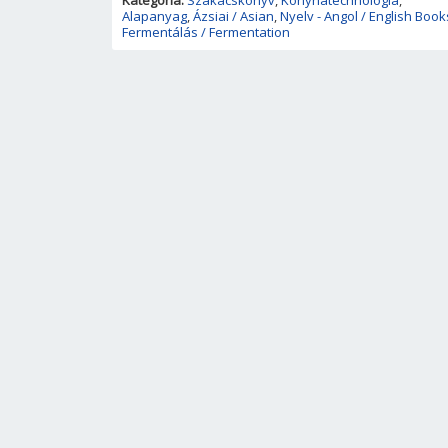
Kategória:
Szakácskönyv
,
Konyhatechnológia
,
Alapanyag
,
Ázsiai / Asian
,
Nyelv - Angol / English Book
Fermentálás / Fermentation