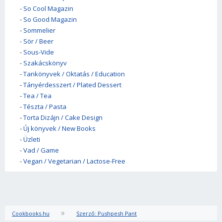
-
So Cool Magazin
-
So Good Magazin
-
Sommelier
-
Sör / Beer
-
Sous-Vide
-
Szakácskönyv
-
Tankönyvek / Oktatás / Education
-
Tányérdesszert / Plated Dessert
-
Tea / Tea
-
Tészta / Pasta
-
Torta Dizájn / Cake Design
-
Új könyvek / New Books
-
Üzleti
-
Vad / Game
-
Vegan / Vegetarian / Lactose-Free
»
Cookbooks.hu
Szerző: Pushpesh Pant