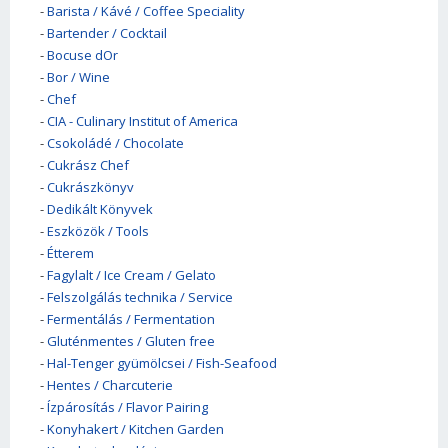
-
Barista / Kávé / Coffee Speciality
-
Bartender / Cocktail
-
Bocuse dOr
-
Bor / Wine
-
Chef
-
CIA - Culinary Institut of America
-
Csokoládé / Chocolate
-
Cukrász Chef
-
Cukrászkönyv
-
Dedikált Könyvek
-
Eszközök / Tools
-
Étterem
-
Fagylalt / Ice Cream / Gelato
-
Felszolgálás technika / Service
-
Fermentálás / Fermentation
-
Gluténmentes / Gluten free
-
Hal-Tenger gyümölcsei / Fish-Seafood
-
Hentes / Charcuterie
-
Ízpárosítás / Flavor Pairing
-
Konyhakert / Kitchen Garden