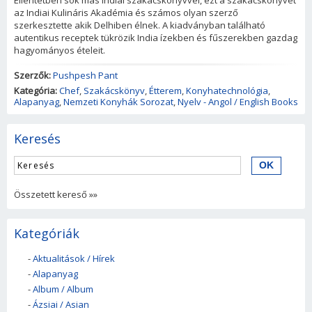
Ellentétben sok más indiai szakácskönyvvel, ezt a szakácskönyvet
az Indiai Kulináris Akadémia és számos olyan szerző
szerkesztette akik Delhiben élnek. A kiadványban található
autentikus receptek tükrözik India ízekben és fűszerekben gazdag
hagyományos ételeit.
Szerzők:
Pushpesh Pant
Kategória:
Chef
,
Szakácskönyv
,
Étterem
,
Konyhatechnológia
,
Alapanyag
,
Nemzeti Konyhák Sorozat
,
Nyelv - Angol / English Books
Keresés
Összetett kereső »»
Kategóriák
-
Aktualitások / Hírek
-
Alapanyag
-
Album / Album
-
Ázsiai / Asian