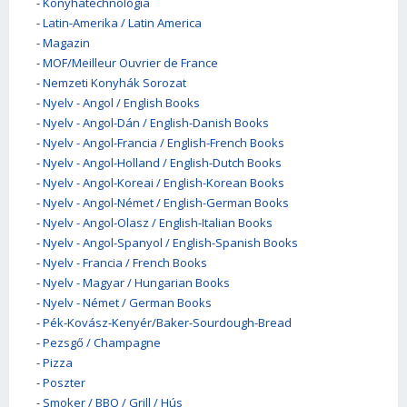
-
Konyhatechnológia
-
Latin-Amerika / Latin America
-
Magazin
-
MOF/Meilleur Ouvrier de France
-
Nemzeti Konyhák Sorozat
-
Nyelv - Angol / English Books
-
Nyelv - Angol-Dán / English-Danish Books
-
Nyelv - Angol-Francia / English-French Books
-
Nyelv - Angol-Holland / English-Dutch Books
-
Nyelv - Angol-Koreai / English-Korean Books
-
Nyelv - Angol-Német / English-German Books
-
Nyelv - Angol-Olasz / English-Italian Books
-
Nyelv - Angol-Spanyol / English-Spanish Books
-
Nyelv - Francia / French Books
-
Nyelv - Magyar / Hungarian Books
-
Nyelv - Német / German Books
-
Pék-Kovász-Kenyér/Baker-Sourdough-Bread
-
Pezsgő / Champagne
-
Pizza
-
Poszter
-
Smoker / BBQ / Grill / Hús