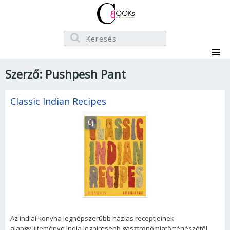
Szerző: Pushpesh Pant
Classic Indian Recipes
Új
Az indiai konyha legnépszerűbb házias receptjeinek
alapgyűjteménye India leghíresebb gasztronómiatörténészétől.