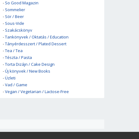
-
So Good Magazin
-
Sommelier
-
Sör / Beer
-
Sous-Vide
-
Szakácskönyv
-
Tankönyvek / Oktatás / Education
-
Tányérdesszert / Plated Dessert
-
Tea / Tea
-
Tészta / Pasta
-
Torta Dizájn / Cake Design
-
Új könyvek / New Books
-
Üzleti
-
Vad / Game
-
Vegan / Vegetarian / Lactose-Free