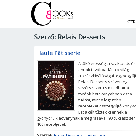
KEZD
Szerző: Relais Desserts
Haute Pâtisserie
A tökéletesség, a szaktudás és
annak továbbadása a világ
cukrászkiválóságait egybegyűj
Relais Desserts szövetség
vezérszavai. És mi adhatná
tovább hatékonyabban ezt a
tudást, mint a legszebb
recepteket összegyűjtő könyv?
Ezt a célt tűzték ki ennek a
gyönyörű kiadványnak a megírásával, 90 cukrász séf
100 receptjével.
Szerzők:
Relais Desserts
,
Laurent Fau