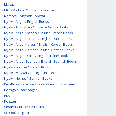
-
Magazin
-
MOF/Meilleur Ouvrier de France
-
Nemzeti Konyhák Sorozat
-
Nyelv - Angol / English Books
-
Nyelv - Angol-Dán / English-Danish Books
-
Nyelv - Angol-Francia / English-French Books
-
Nyelv - Angol-Holland / English-Dutch Books
-
Nyelv - Angol-Koreai / English-Korean Books
-
Nyelv - Angol-Német / English-German Books
-
Nyelv - Angol-Olasz / English-Italian Books
-
Nyelv - Angol-Spanyol / English-Spanish Books
-
Nyelv - Francia / French Books
-
Nyelv - Magyar / Hungarian Books
-
Nyelv - Német / German Books
-
Pék-Kovász-Kenyér/Baker-Sourdough-Bread
-
Pezsgő / Champagne
-
Pizza
-
Poszter
-
Smoker / BBQ / Grill / Hús
-
So Cool Magazin