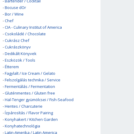
-
Bartender / Cocktail
-
Bocuse dOr
-
Bor / Wine
-
Chef
-
CIA - Culinary Institut of America
-
Csokoládé / Chocolate
-
Cukrász Chef
-
Cukrászkönyv
-
Dedikált Könyvek
-
Eszközök / Tools
-
Étterem
-
Fagylalt / Ice Cream / Gelato
-
Felszolgálás technika / Service
-
Fermentálás / Fermentation
-
Gluténmentes / Gluten free
-
Hal-Tenger gyümölcsei / Fish-Seafood
-
Hentes / Charcuterie
-
Ízpárosítás / Flavor Pairing
-
Konyhakert / Kitchen Garden
-
Konyhatechnológia
-
Latin-Amerika / Latin America