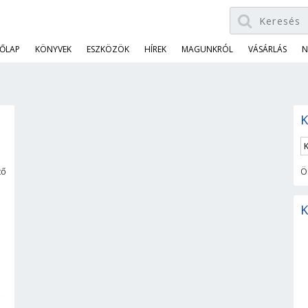
ŐLAP
KÖNYVEK
ESZKÖZÖK
HÍREK
MAGUNKRÓL
VÁSÁRLÁS
N
K
tő
Ö
K