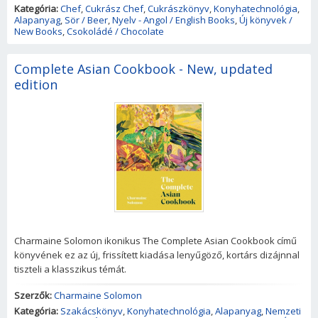
Kategória:
Chef
,
Cukrász Chef
,
Cukrászkönyv
,
Konyhatechnológia
,
Alapanyag
,
Sör / Beer
,
Nyelv - Angol / English Books
,
Új könyvek /
New Books
,
Csokoládé / Chocolate
Complete Asian Cookbook - New, updated
edition
Charmaine Solomon ikonikus The Complete Asian Cookbook című
könyvének ez az új, frissített kiadása lenyűgöző, kortárs dizájnnal
tiszteli a klasszikus témát.
Szerzők:
Charmaine Solomon
Kategória:
Szakácskönyv
,
Konyhatechnológia
,
Alapanyag
,
Nemzeti