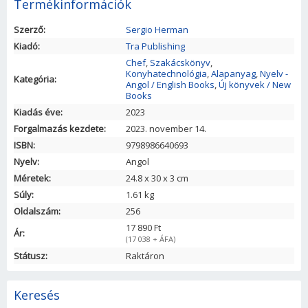
Termékinformációk
Szerző:
Sergio Herman
Kiadó:
Tra Publishing
Chef
,
Szakácskönyv
,
Konyhatechnológia
,
Alapanyag
,
Nyelv -
Kategória:
Angol / English Books
,
Új könyvek / New
Books
Kiadás éve:
2023
Forgalmazás kezdete:
2023. november 14.
ISBN:
9798986640693
Nyelv:
Angol
Méretek:
24.8
x
30
x
3
cm
Súly:
1.61 kg
Oldalszám:
256
17 890 Ft
Ár:
(17 038 + ÁFA)
Státusz:
Raktáron
Keresés