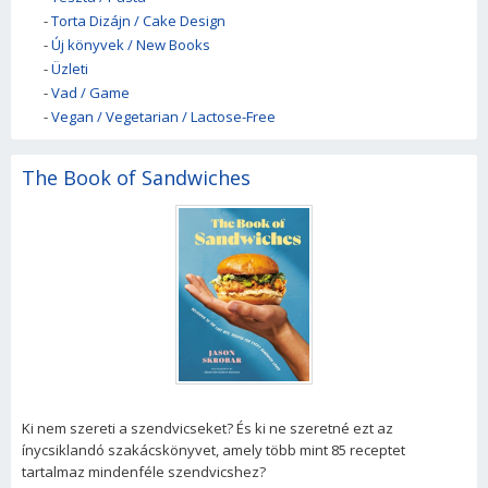
-
Torta Dizájn / Cake Design
-
Új könyvek / New Books
-
Üzleti
-
Vad / Game
-
Vegan / Vegetarian / Lactose-Free
The Book of Sandwiches
Ki nem szereti a szendvicseket? És ki ne szeretné ezt az
ínycsiklandó szakácskönyvet, amely több mint 85 receptet
tartalmaz mindenféle szendvicshez?