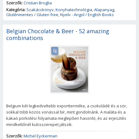
Szerzők:
Cristian Broglia
Kategória:
Szakácskönyv
,
Konyhatechnológia
,
Alapanyag
,
Gluténmentes / Gluten free
,
Nyelv - Angol / English Books
Belgian Chocolate & Beer - 52 amazing
combinations
Új
Belgium két legkedveltebb exportterméke, a csokoládé és a sör,
sokkal több közös vonással bír, mint gondolnánk. A maláta és a
kakaó pörkölési folyamata meglepően hasonló, és az erjesztés
mindkettőnél kulcsszerepet játszik.
Szerzők:
Michel Eyckerman