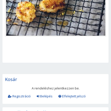
Kosár
A rendeléshez jelentkezzen be.
Regisztráció
Belépés
Elfelejtett jelszó