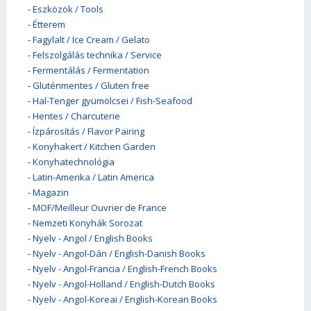
-
Eszközök / Tools
-
Étterem
-
Fagylalt / Ice Cream / Gelato
-
Felszolgálás technika / Service
-
Fermentálás / Fermentation
-
Gluténmentes / Gluten free
-
Hal-Tenger gyümölcsei / Fish-Seafood
-
Hentes / Charcuterie
-
Ízpárosítás / Flavor Pairing
-
Konyhakert / Kitchen Garden
-
Konyhatechnológia
-
Latin-Amerika / Latin America
-
Magazin
-
MOF/Meilleur Ouvrier de France
-
Nemzeti Konyhák Sorozat
-
Nyelv - Angol / English Books
-
Nyelv - Angol-Dán / English-Danish Books
-
Nyelv - Angol-Francia / English-French Books
-
Nyelv - Angol-Holland / English-Dutch Books
-
Nyelv - Angol-Koreai / English-Korean Books