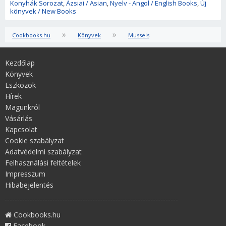
Konyhák Sorozat
,
Ázsiai / Asian
,
Nyelv - Angol / English Books
,
Új
könyvek / New Books
»
»
Cookbooks.hu
Könyvek
Mussels
Kezdőlap
Könyvek
Eszközök
Hírek
Magunkról
Vásárlás
Kapcsolat
Cookie szabályzat
Adatvédelmi szabályzat
Felhasználási feltételek
Impresszum
Hibabejelentés
Cookbooks.hu
Facebook