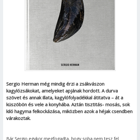
Sergio Herman még mindig érzi a zsákvászon
kagylózsákokat, amelyeket apjának hordott. A durva
szövet és annak illata, kagylófolyadékkal átitatva – át a
küszöbön és vele a konyhába. Aztán tisztitás- mosás, sok
kiló hagyma felkockázása, miközben azok a héjak csendben
várakoztak.
Bár Sergio egykor megfogadta, hogy soha nem tesz fel