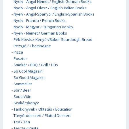
-
Nyelv - Angol-Német / English-German Books
-
Nyelv - Angol-Olasz / English-Italian Books
-
Nyelv - Angol-Spanyol / English-Spanish Books
-
Nyelv - Francia / French Books
-
Nyelv - Magyar / Hungarian Books
-
Nyelv - Német / German Books
-
Pék-Kovász-Kenyér/Baker-Sourdough-Bread
-
Pezsgő / Champagne
-
Pizza
-
Poszter
-
Smoker / BBQ / Grill / Hús
-
So Cool Magazin
-
So Good Magazin
-
Sommelier
-
Sör / Beer
-
Sous-Vide
-
Szakácskönyv
-
Tankönyvek / Oktatás / Education
-
Tányérdesszert / Plated Dessert
-
Tea / Tea
-
Tészta / Pasta