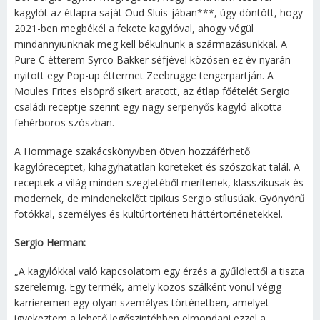
kagylót az étlapra saját Oud Sluis-jában***, úgy döntött, hogy
2021-ben megbékél a fekete kagylóval, ahogy végül
mindannyiunknak meg kell békülnünk a származásunkkal. A
Pure C étterem Syrco Bakker séfjével közösen ez év nyarán
nyitott egy Pop-up éttermet Zeebrugge tengerpartján. A
Moules Frites elsöprő sikert aratott, az étlap főételét Sergio
családi receptje szerint egy nagy serpenyős kagyló alkotta
fehérboros szószban.
A Hommage szakácskönyvben ötven hozzáférhető
kagylóreceptet, kihagyhatatlan köreteket és szószokat talál. A
receptek a világ minden szegletéből merítenek, klasszikusak és
modernek, de mindenekelőtt tipikus Sergio stílusúak. Gyönyörű
fotókkal, személyes és kultúrtörténeti háttértörténetekkel.
Sergio Herman:
„A kagylókkal való kapcsolatom egy érzés a gyűlölettől a tiszta
szerelemig. Egy termék, amely közös szálként vonul végig
karrieremen egy olyan személyes történetben, amelyet
igyekeztem a lehető legőszintébben elmondani ezzel a