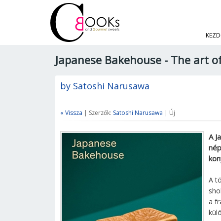
KEZD
Japanese Bakehouse - The art of
by Satoshi Narusawa
« Vissza
| Szerzők:
Satoshi Narusawa
| Új
A J
nép
kon
A t
sho
a f
kül