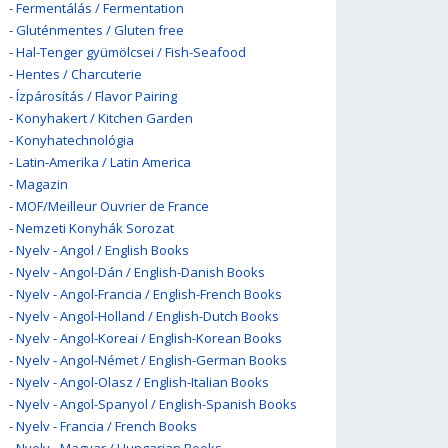
-
Fermentálás / Fermentation
-
Gluténmentes / Gluten free
-
Hal-Tenger gyümölcsei / Fish-Seafood
-
Hentes / Charcuterie
-
Ízpárosítás / Flavor Pairing
-
Konyhakert / Kitchen Garden
-
Konyhatechnológia
-
Latin-Amerika / Latin America
-
Magazin
-
MOF/Meilleur Ouvrier de France
-
Nemzeti Konyhák Sorozat
-
Nyelv - Angol / English Books
-
Nyelv - Angol-Dán / English-Danish Books
-
Nyelv - Angol-Francia / English-French Books
-
Nyelv - Angol-Holland / English-Dutch Books
-
Nyelv - Angol-Koreai / English-Korean Books
-
Nyelv - Angol-Német / English-German Books
-
Nyelv - Angol-Olasz / English-Italian Books
-
Nyelv - Angol-Spanyol / English-Spanish Books
-
Nyelv - Francia / French Books