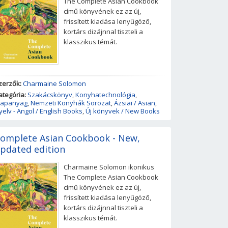
The Complete Asian Cookbook
című könyvének ez az új,
frissített kiadása lenyűgöző,
kortárs dizájnnal tiszteli a
klasszikus témát.
zerzők:
Charmaine Solomon
ategória:
Szakácskönyv
,
Konyhatechnológia
,
lapanyag
,
Nemzeti Konyhák Sorozat
,
Ázsiai / Asian
,
yelv - Angol / English Books
,
Új könyvek / New Books
omplete Asian Cookbook - New,
pdated edition
Charmaine Solomon ikonikus
The Complete Asian Cookbook
című könyvének ez az új,
frissített kiadása lenyűgöző,
kortárs dizájnnal tiszteli a
klasszikus témát.