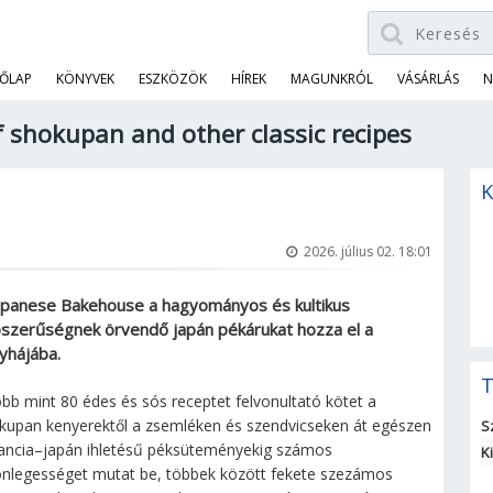
ŐLAP
KÖNYVEK
ESZKÖZÖK
HÍREK
MAGUNKRÓL
VÁSÁRLÁS
N
 shokupan and other classic recipes
K
2026. július 02. 18:01
apanese Bakehouse a hagyományos és kultikus
szerűségnek örvendő japán pékárukat hozza el a
yhájába.
T
öbb mint 80 édes és sós receptet felvonultató kötet a
kupan kenyerektől a zsemléken és szendvicseken át egészen
S
rancia–japán ihletésű péksüteményekig számos
K
önlegességet mutat be, többek között fekete szezámos