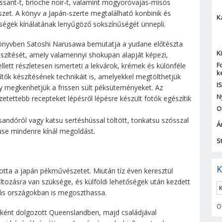
issant-t, brioche noir-t, valamint mogyoróvajas-misós
szet. A könyv a Japán-szerte megtalálható konbinik és
K
ségek kínálatának lenyűgöző sokszínűségét ünnepli.
önyvben Satoshi Narusawa bemutatja a yudane előtészta
K
észítését, amely valamennyi shokupan alapját képezi,
F
llett részletesen ismerteti a lekvárok, krémek és különféle
k
sítők készítésének technikáit is, amelyekkel megtölthetjük
I
y megkenhetjük a frissen sült péksüteményeket. Az
N
zetettebb recepteket lépésről lépésre készült fotók egészítik
O
sandóról vagy katsu sertéshússal töltött, tonkatsu szósszal
Ár
se mindenre kínál megoldást.
S
K
totta a japán pékművészetet. Miután tíz éven keresztül
ltozásra van szüksége, és külföldi lehetőségek után kezdett
más országokban is megoszthassa.
Ö
péként dolgozott Queenslandben, majd családjával