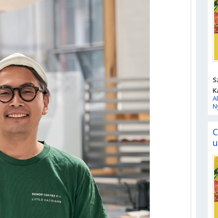
S
K
A
N
C
u