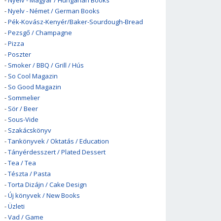
-
Nyelv - Magyar / Hungarian Books
-
Nyelv - Német / German Books
-
Pék-Kovász-Kenyér/Baker-Sourdough-Bread
-
Pezsgő / Champagne
-
Pizza
-
Poszter
-
Smoker / BBQ / Grill / Hús
-
So Cool Magazin
-
So Good Magazin
-
Sommelier
-
Sör / Beer
-
Sous-Vide
-
Szakácskönyv
-
Tankönyvek / Oktatás / Education
-
Tányérdesszert / Plated Dessert
-
Tea / Tea
-
Tészta / Pasta
-
Torta Dizájn / Cake Design
-
Új könyvek / New Books
-
Üzleti
-
Vad / Game