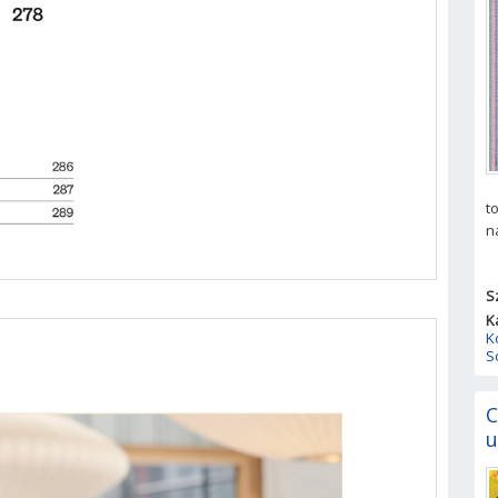
t
n
S
K
K
S
C
u