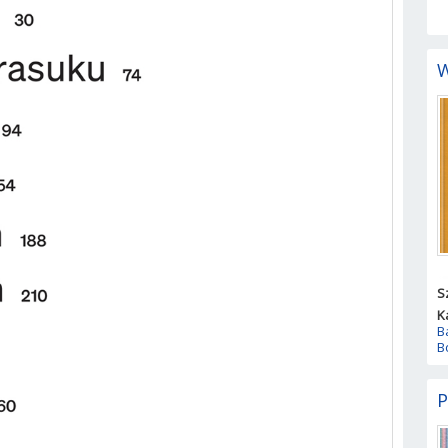
W
S
K
B
B
P