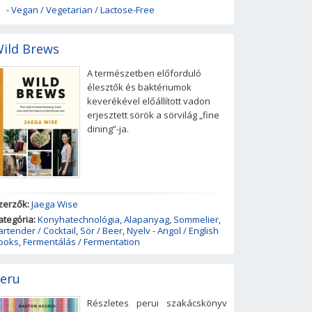
-
Vegan / Vegetarian / Lactose-Free
ild Brews
A természetben előforduló
élesztők és baktériumok
keverékével előállított vadon
erjesztett sörök a sörvilág „fine
dining”-ja.
zerzők:
Jaega Wise
ategória:
Konyhatechnológia
,
Alapanyag
,
Sommelier
,
artender / Cocktail
,
Sör / Beer
,
Nyelv - Angol / English
ooks
,
Fermentálás / Fermentation
eru
Részletes perui szakácskönyv