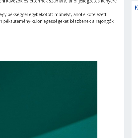
eni kávézók és éttermek számára, ahol jellegzetes kenyere
K
 egy pékséggel egybekötött műhelyt, ahol elkötelezett
pán péksütemény-különlegességeket készítenek a rajongók