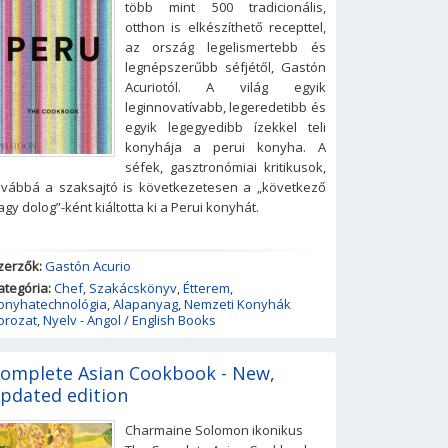
több mint 500 tradicionális,
otthon is elkészíthető recepttel,
az ország legelismertebb és
legnépszerűbb séfjétől, Gastón
Acuriotól. A világ egyik
leginnovatívabb, legeredetibb és
egyik legegyedibb ízekkel teli
konyhája a perui konyha. A
séfek, gasztronómiai kritikusok,
ovábbá a szaksajtó is következetesen a „következő
agy dolog”-ként kiáltotta ki a Perui konyhát.
zerzők:
Gastón Acurio
ategória:
Chef
,
Szakácskönyv
,
Étterem
,
onyhatechnológia
,
Alapanyag
,
Nemzeti Konyhák
orozat
,
Nyelv - Angol / English Books
omplete Asian Cookbook - New,
pdated edition
Charmaine Solomon ikonikus