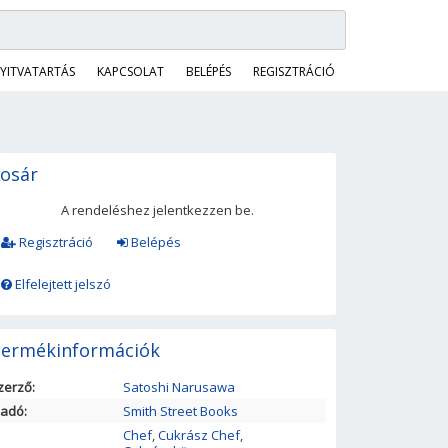
YITVATARTÁS
KAPCSOLAT
BELÉPÉS
REGISZTRÁCIÓ
osár
A rendeléshez jelentkezzen be.
Regisztráció
Belépés
Elfelejtett jelszó
ermékinformációk
zerző:
Satoshi Narusawa
iadó:
Smith Street Books
Chef
,
Cukrász Chef
,