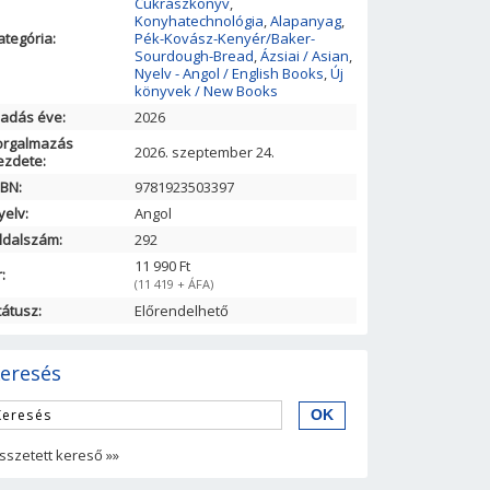
Cukrászkönyv
,
Konyhatechnológia
,
Alapanyag
,
ategória:
Pék-Kovász-Kenyér/Baker-
Sourdough-Bread
,
Ázsiai / Asian
,
Nyelv - Angol / English Books
,
Új
könyvek / New Books
iadás éve:
2026
orgalmazás
2026. szeptember 24.
ezdete:
SBN:
9781923503397
yelv:
Angol
ldalszám:
292
11 990 Ft
:
(11 419 + ÁFA)
tátusz:
Előrendelhető
eresés
sszetett kereső »»