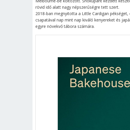
Melbourne-be költözött. Shokupant kezdett készít
rövid idő alatt nagy népszerűségre tett szert.
2018-ban megnyitotta a Little Cardigan pékséget,
csapatával nap mint nap kiváló kenyereket és ja
egyre növekvő tábora számára.