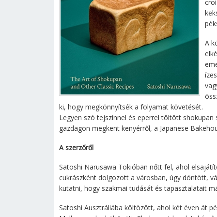
cro
kek
pék
A k
elk
eme
íze
vag
öss
ki, hogy megkönnyítsék a folyamat követését.
Legyen szó tejszínnel és eperrel töltött shokupan 
gazdagon megkent kenyérről, a Japanese Bakehou
A szerzőről
Satoshi Narusawa Tokióban nőtt fel, ahol elsajátí
cukrászként dolgozott a városban, úgy döntött, vá
kutatni, hogy szakmai tudását és tapasztalatait 
Satoshi Ausztráliába költözött, ahol két éven át 