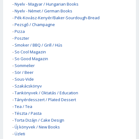
-
Nyelv - Magyar / Hungarian Books
-
Nyelv - Német / German Books
-
Pék-Kovász-Kenyér/Baker-Sourdough-Bread
-
Pezsgő / Champagne
-
Pizza
-
Poszter
-
Smoker / BBQ / Grill / Hús
-
So Cool Magazin
-
So Good Magazin
-
Sommelier
-
Sör / Beer
-
Sous-Vide
-
Szakácskönyv
-
Tankönyvek / Oktatás / Education
-
Tányérdesszert / Plated Dessert
-
Tea / Tea
-
Tészta / Pasta
-
Torta Dizájn / Cake Design
-
Új könyvek / New Books
-
Üzleti