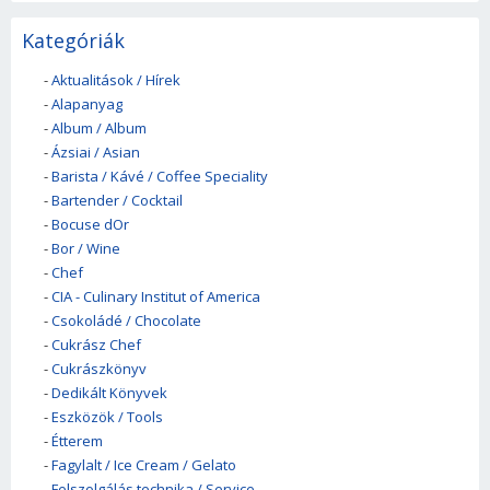
Kategóriák
-
Aktualitások / Hírek
-
Alapanyag
-
Album / Album
-
Ázsiai / Asian
-
Barista / Kávé / Coffee Speciality
-
Bartender / Cocktail
-
Bocuse dOr
-
Bor / Wine
-
Chef
-
CIA - Culinary Institut of America
-
Csokoládé / Chocolate
-
Cukrász Chef
-
Cukrászkönyv
-
Dedikált Könyvek
-
Eszközök / Tools
-
Étterem
-
Fagylalt / Ice Cream / Gelato
-
Felszolgálás technika / Service