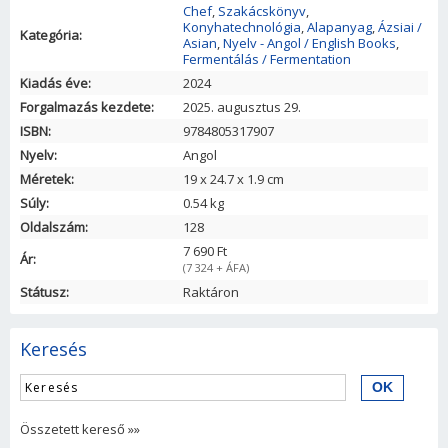
Chef
,
Szakácskönyv
,
Konyhatechnológia
,
Alapanyag
,
Ázsiai /
Kategória:
Asian
,
Nyelv - Angol / English Books
,
Fermentálás / Fermentation
Kiadás éve:
2024
Forgalmazás kezdete:
2025. augusztus 29.
ISBN:
9784805317907
Nyelv:
Angol
Méretek:
19
x
24.7
x
1.9
cm
Súly:
0.54 kg
Oldalszám:
128
7 690 Ft
Ár:
(7 324 + ÁFA)
Státusz:
Raktáron
Keresés
Összetett kereső »»