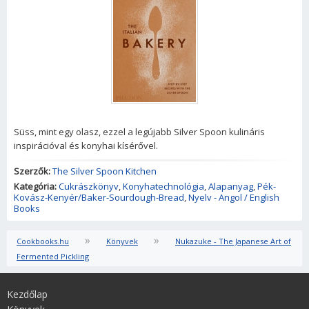
Süss, mint egy olasz, ezzel a legújabb Silver Spoon kulináris
inspirációval és konyhai kísérővel.
Szerzők:
The Silver Spoon Kitchen
Kategória:
Cukrászkönyv
,
Konyhatechnológia
,
Alapanyag
,
Pék-
Kovász-Kenyér/Baker-Sourdough-Bread
,
Nyelv - Angol / English
Books
»
»
Cookbooks.hu
Könyvek
Nukazuke - The Japanese Art of
Fermented Pickling
Kezdőlap