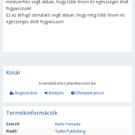
módszerhez segít abban, hogy több finom és egészséges ételt
fogyasszunk!
Ez az átfogó útmutató segít abban, hogy még több finom és
egészséges ételt fogyasszon!
Kosár
A rendeléshez jelentkezzen be.
Regisztráció
Belépés
Elfelejtett jelszó
Termékinformációk
Szerző:
Nami Yamada
Kiadó:
Tuttle Publishing