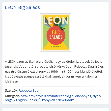
LEON Big Salads
A LEON azon az iker-elvre épült, hogy az ételek ízletesek és jót is
tesznek. Vadonatúj sorozata első könyvében Rebecca Seal író és
gasztro-újságíró ezt bizonyítja több mint 100 ínycsiklandó ötlettel,
kiadós-egészséges salátákkal, amelyek bármilyen alkalomra
ideálisak.
Szerzők:
Rebecca Seal
Kategória:
Szakácskönyv
,
Konyhatechnológia
,
Alapanyag
,
Nyelv -
Angol / English Books
,
Új könyvek / New Books