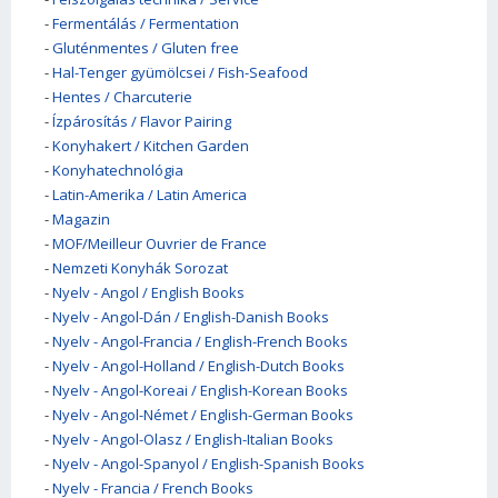
-
Fermentálás / Fermentation
-
Gluténmentes / Gluten free
-
Hal-Tenger gyümölcsei / Fish-Seafood
-
Hentes / Charcuterie
-
Ízpárosítás / Flavor Pairing
-
Konyhakert / Kitchen Garden
-
Konyhatechnológia
-
Latin-Amerika / Latin America
-
Magazin
-
MOF/Meilleur Ouvrier de France
-
Nemzeti Konyhák Sorozat
-
Nyelv - Angol / English Books
-
Nyelv - Angol-Dán / English-Danish Books
-
Nyelv - Angol-Francia / English-French Books
-
Nyelv - Angol-Holland / English-Dutch Books
-
Nyelv - Angol-Koreai / English-Korean Books
-
Nyelv - Angol-Német / English-German Books
-
Nyelv - Angol-Olasz / English-Italian Books
-
Nyelv - Angol-Spanyol / English-Spanish Books
-
Nyelv - Francia / French Books