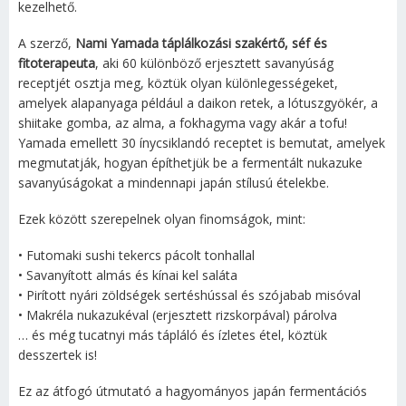
kezelhető.
A szerző,
Nami Yamada táplálkozási szakértő, séf és
fitoterapeuta
, aki 60 különböző erjesztett savanyúság
receptjét osztja meg, köztük olyan különlegességeket,
amelyek alapanyaga például a daikon retek, a lótuszgyökér, a
shiitake gomba, az alma, a fokhagyma vagy akár a tofu!
Yamada emellett 30 ínycsiklandó receptet is bemutat, amelyek
megmutatják, hogyan építhetjük be a fermentált nukazuke
savanyúságokat a mindennapi japán stílusú ételekbe.
Ezek között szerepelnek olyan finomságok, mint:
• Futomaki sushi tekercs pácolt tonhallal
• Savanyított almás és kínai kel saláta
• Pirított nyári zöldségek sertéshússal és szójabab misóval
• Makréla nukazukéval (erjesztett rizskorpával) párolva
… és még tucatnyi más tápláló és ízletes étel, köztük
desszertek is!
Ez az átfogó útmutató a hagyományos japán fermentációs