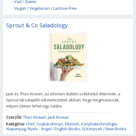
-
Vad / Game
-
Vegan / Vegetarian / Lactose-Free
Sprout & Co Saladology
Jack és Theo Kirwan, az elismert dublini székhelyű éttermek, a
Sprout társalapítói elkötelezettek abban, hogy megmutassák,
milyen ízletes lehet egy saláta.
Szerzők:
Theo Kirwan
,
Jack Kirwan
Kategória:
Chef
,
Szakácskönyv
,
Étterem
,
Konyhatechnológia
,
Alapanyag
,
Nyelv - Angol / English Books
,
Új könyvek / New Books