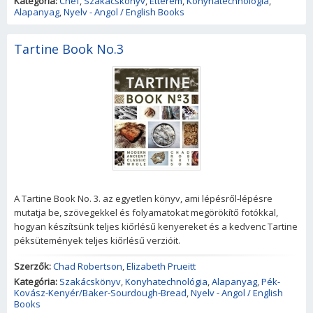
Kategória:
Chef
,
Szakácskönyv
,
Étterem
,
Konyhatechnológia
,
Alapanyag
,
Nyelv - Angol / English Books
Tartine Book No.3
A Tartine Book No. 3. az egyetlen könyv, ami lépésről-lépésre
mutatja be, szövegekkel és folyamatokat megörökítő fotókkal,
hogyan készítsünk teljes kiőrlésű kenyereket és a kedvenc Tartine
péksütemények teljes kiőrlésű verzióit.
Szerzők:
Chad Robertson
,
Elizabeth Prueitt
Kategória:
Szakácskönyv
,
Konyhatechnológia
,
Alapanyag
,
Pék-
Kovász-Kenyér/Baker-Sourdough-Bread
,
Nyelv - Angol / English
Books