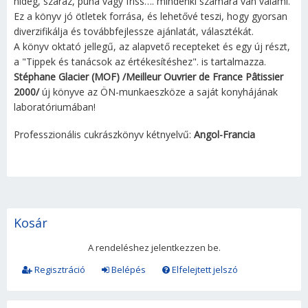
hideg, száraz, puha vagy friss…. mindenki számára van valami.
Ez a könyv jó ötletek forrása, és lehetővé teszi, hogy gyorsan
diverzifikálja és továbbfejlessze ajánlatát, választékát.
A könyv oktató jellegű, az alapvető recepteket és egy új részt,
a "Tippek és tanácsok az értékesítéshez". is tartalmazza.
Stéphane Glacier (MOF) /Meilleur Ouvrier de France Pâtissier
2000/
új könyve az ÖN-munkaeszköze a saját konyhájának
laboratóriumában!
Professzionális cukrászkönyv kétnyelvű:
Angol-Francia
Kosár
A rendeléshez jelentkezzen be.
Regisztráció
Belépés
Elfelejtett jelszó