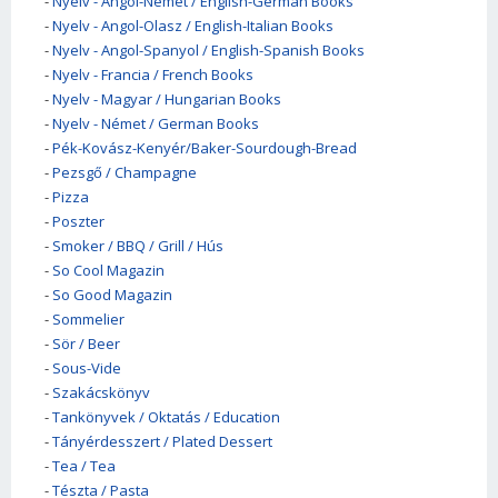
-
Nyelv - Angol-Német / English-German Books
-
Nyelv - Angol-Olasz / English-Italian Books
-
Nyelv - Angol-Spanyol / English-Spanish Books
-
Nyelv - Francia / French Books
-
Nyelv - Magyar / Hungarian Books
-
Nyelv - Német / German Books
-
Pék-Kovász-Kenyér/Baker-Sourdough-Bread
-
Pezsgő / Champagne
-
Pizza
-
Poszter
-
Smoker / BBQ / Grill / Hús
-
So Cool Magazin
-
So Good Magazin
-
Sommelier
-
Sör / Beer
-
Sous-Vide
-
Szakácskönyv
-
Tankönyvek / Oktatás / Education
-
Tányérdesszert / Plated Dessert
-
Tea / Tea
-
Tészta / Pasta