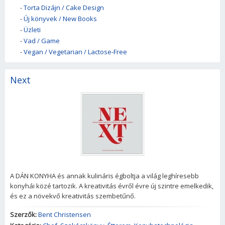
-
Torta Dizájn / Cake Design
-
Új könyvek / New Books
-
Üzleti
-
Vad / Game
-
Vegan / Vegetarian / Lactose-Free
Next
A DÁN KONYHA és annak kulináris égboltja a világ leghíresebb
konyhái közé tartozik. A kreativitás évről évre új szintre emelkedik,
és ez a növekvő kreativitás szembetűnő.
Szerzők:
Bent Christensen