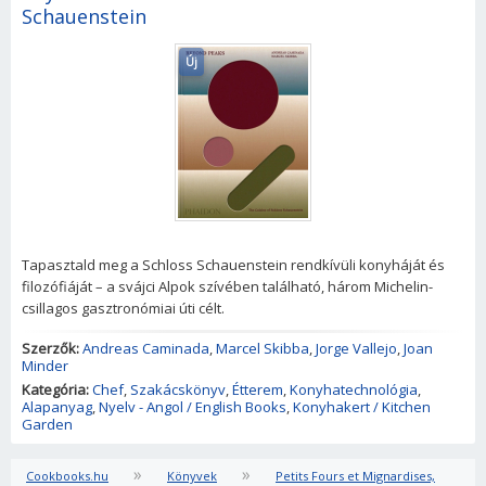
Schauenstein
Új
Tapasztald meg a Schloss Schauenstein rendkívüli konyháját és
filozófiáját – a svájci Alpok szívében található, három Michelin-
csillagos gasztronómiai úti célt.
Szerzők:
Andreas Caminada
,
Marcel Skibba
,
Jorge Vallejo
,
Joan
Minder
Kategória:
Chef
,
Szakácskönyv
,
Étterem
,
Konyhatechnológia
,
Alapanyag
,
Nyelv - Angol / English Books
,
Konyhakert / Kitchen
Garden
»
»
Cookbooks.hu
Könyvek
Petits Fours et Mignardises,