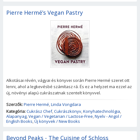
Pierre Hermé’s Vegan Pastry
Alkotásai révén, vágyai és könyvei során Pierre Hermé szeret ott
lenni, ahol a legkevésbé számítasz rá. És ez a helyzet ma ezzel az
új, növényi alapú cukrászatnak szentelt könyvvel.
Szerzők:
Pierre Hermé
,
Linda Vongdara
Kategória:
Cukrász Chef
,
Cukrászkönyv
,
Konyhatechnológia
,
Alapanyag
,
Vegan / Vegetarian / Lactose-Free
,
Nyelv - Angol /
English Books
,
Új könyvek / New Books
Beyond Peaks - The Cuisine of Schloss