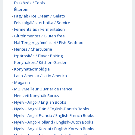
-
Eszközök / Tools
-
Étterem
-
Fagylalt / Ice Cream / Gelato
-
Felszolgálás technika / Service
-
Fermentálás / Fermentation
-
Gluténmentes / Gluten free
-
Hal-Tenger gyümölcsei / Fish-Seafood
-
Hentes / Charcuterie
-
Ízpárosítás / Flavor Pairing
-
Konyhakert / Kitchen Garden
-
Konyhatechnológia
-
Latin-Amerika / Latin America
-
Magazin
-
MOF/Meilleur Ouvrier de France
-
Nemzeti Konyhák Sorozat
-
Nyelv - Angol / English Books
-
Nyelv - Angol-Dán / English-Danish Books
-
Nyelv - Angol-Francia / English-French Books
-
Nyelv - Angol-Holland / English-Dutch Books
-
Nyelv - Angol-Koreai / English-Korean Books