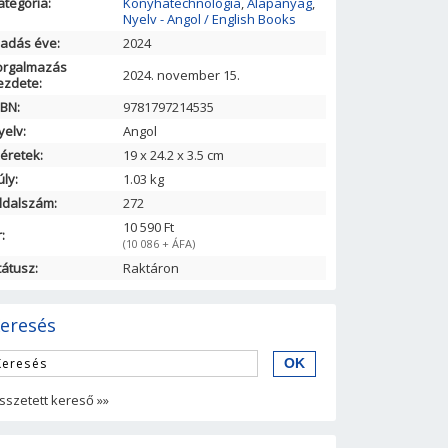
ategória:
Konyhatechnológia
,
Alapanyag
,
Nyelv - Angol / English Books
iadás éve:
2024
orgalmazás
2024. november 15.
ezdete:
SBN:
9781797214535
yelv:
Angol
éretek:
19
x
24.2
x
3.5
cm
úly:
1.03 kg
ldalszám:
272
10 590 Ft
:
(10 086 + ÁFA)
tátusz:
Raktáron
eresés
sszetett kereső »»