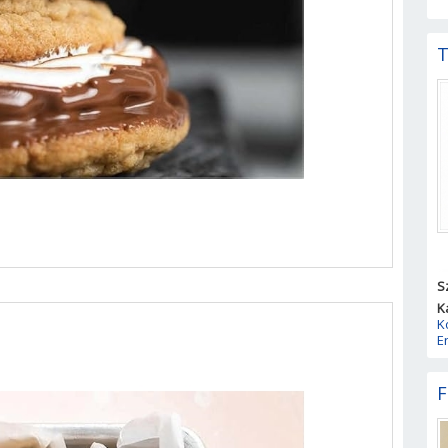
T
S
K
K
E
F