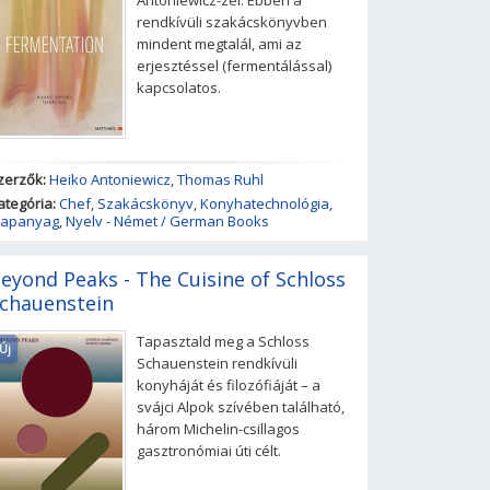
Antoniewicz-zel. Ebben a
rendkívüli szakácskönyvben
mindent megtalál, ami az
erjesztéssel (fermentálással)
kapcsolatos.
zerzők:
Heiko Antoniewicz
,
Thomas Ruhl
ategória:
Chef
,
Szakácskönyv
,
Konyhatechnológia
,
lapanyag
,
Nyelv - Német / German Books
eyond Peaks - The Cuisine of Schloss
chauenstein
Tapasztald meg a Schloss
Új
Schauenstein rendkívüli
konyháját és filozófiáját – a
svájci Alpok szívében található,
három Michelin-csillagos
gasztronómiai úti célt.