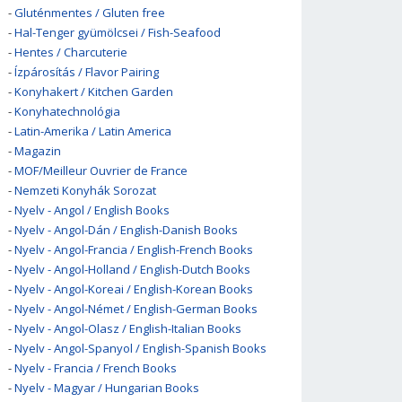
-
Gluténmentes / Gluten free
-
Hal-Tenger gyümölcsei / Fish-Seafood
-
Hentes / Charcuterie
-
Ízpárosítás / Flavor Pairing
-
Konyhakert / Kitchen Garden
-
Konyhatechnológia
-
Latin-Amerika / Latin America
-
Magazin
-
MOF/Meilleur Ouvrier de France
-
Nemzeti Konyhák Sorozat
-
Nyelv - Angol / English Books
-
Nyelv - Angol-Dán / English-Danish Books
-
Nyelv - Angol-Francia / English-French Books
-
Nyelv - Angol-Holland / English-Dutch Books
-
Nyelv - Angol-Koreai / English-Korean Books
-
Nyelv - Angol-Német / English-German Books
-
Nyelv - Angol-Olasz / English-Italian Books
-
Nyelv - Angol-Spanyol / English-Spanish Books
-
Nyelv - Francia / French Books
-
Nyelv - Magyar / Hungarian Books