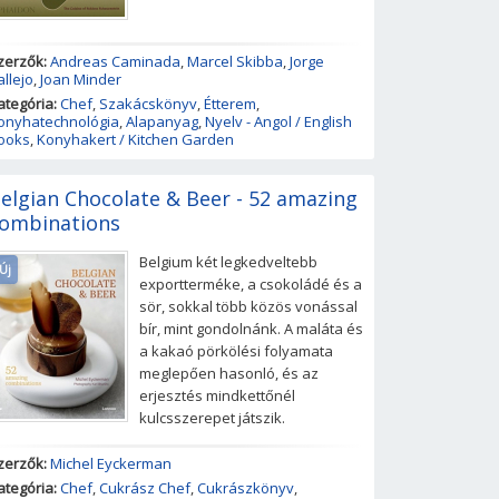
zerzők:
Andreas Caminada
,
Marcel Skibba
,
Jorge
allejo
,
Joan Minder
ategória:
Chef
,
Szakácskönyv
,
Étterem
,
onyhatechnológia
,
Alapanyag
,
Nyelv - Angol / English
ooks
,
Konyhakert / Kitchen Garden
elgian Chocolate & Beer - 52 amazing
ombinations
Belgium két legkedveltebb
Új
exportterméke, a csokoládé és a
sör, sokkal több közös vonással
bír, mint gondolnánk. A maláta és
a kakaó pörkölési folyamata
meglepően hasonló, és az
erjesztés mindkettőnél
kulcsszerepet játszik.
zerzők:
Michel Eyckerman
ategória:
Chef
,
Cukrász Chef
,
Cukrászkönyv
,