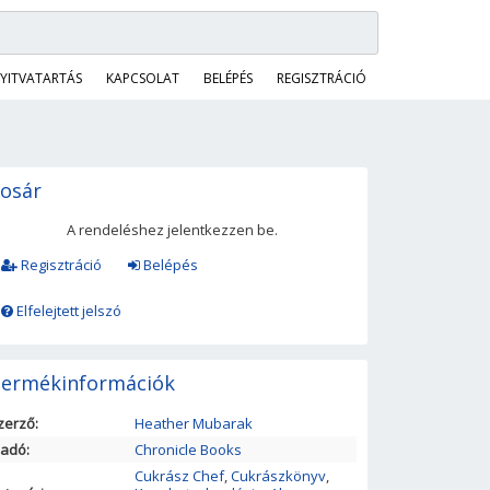
YITVATARTÁS
KAPCSOLAT
BELÉPÉS
REGISZTRÁCIÓ
osár
A rendeléshez jelentkezzen be.
Regisztráció
Belépés
Elfelejtett jelszó
ermékinformációk
zerző:
Heather Mubarak
iadó:
Chronicle Books
Cukrász Chef
,
Cukrászkönyv
,