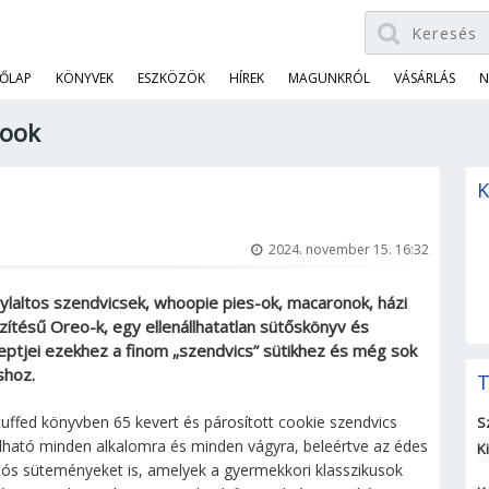
ŐLAP
KÖNYVEK
ESZKÖZÖK
HÍREK
MAGUNKRÓL
VÁSÁRLÁS
N
Book
K
2024. november 15. 16:32
ylaltos szendvicsek, whoopie pies-ok, macaronok, házi
zítésű Oreo-k, egy ellenállhatatlan sütőskönyv és
eptjei ezekhez a finom „szendvics” sütikhez és még sok
hoz.
T
tuffed könyvben 65 kevert és párosított cookie szendvics
S
álható minden alkalomra és minden vágyra, beleértve az édes
K
sós süteményeket is, amelyek a gyermekkori klasszikusok