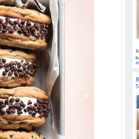
S
K
A
B
S