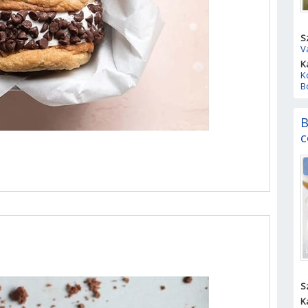
S
V
K
K
B
B
c
S
K