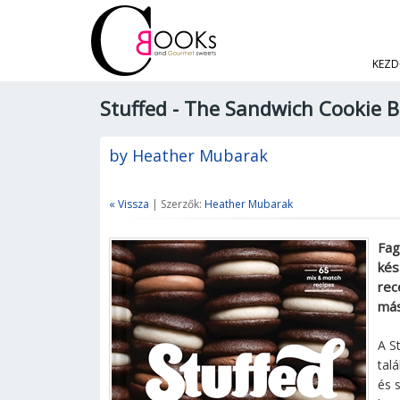
KEZD
Stuffed - The Sandwich Cookie 
by Heather Mubarak
« Vissza
| Szerzők:
Heather Mubarak
Fag
kés
rec
más
A S
tal
és 