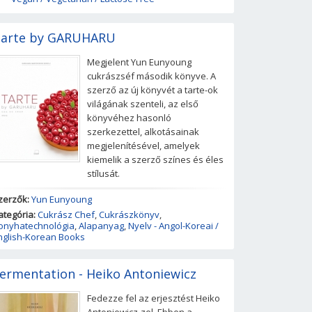
arte by GARUHARU
Megjelent Yun Eunyoung
cukrászséf második könyve. A
szerző az új könyvét a tarte-ok
világának szenteli, az első
könyvéhez hasonló
szerkezettel, alkotásainak
megjelenítésével, amelyek
kiemelik a szerző színes és éles
stílusát.
zerzők:
Yun Eunyoung
ategória:
Cukrász Chef
,
Cukrászkönyv
,
onyhatechnológia
,
Alapanyag
,
Nyelv - Angol-Koreai /
nglish-Korean Books
ermentation - Heiko Antoniewicz
Fedezze fel az erjesztést Heiko