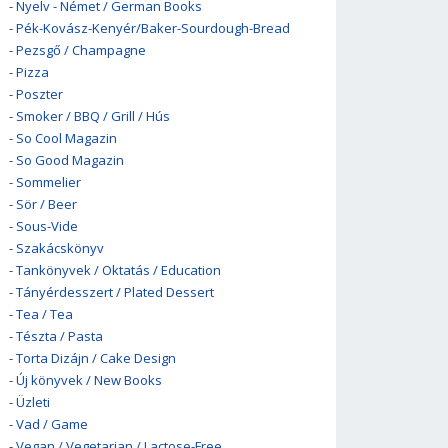
-
Nyelv - Német / German Books
-
Pék-Kovász-Kenyér/Baker-Sourdough-Bread
-
Pezsgő / Champagne
-
Pizza
-
Poszter
-
Smoker / BBQ / Grill / Hús
-
So Cool Magazin
-
So Good Magazin
-
Sommelier
-
Sör / Beer
-
Sous-Vide
-
Szakácskönyv
-
Tankönyvek / Oktatás / Education
-
Tányérdesszert / Plated Dessert
-
Tea / Tea
-
Tészta / Pasta
-
Torta Dizájn / Cake Design
-
Új könyvek / New Books
-
Üzleti
-
Vad / Game
-
Vegan / Vegetarian / Lactose-Free