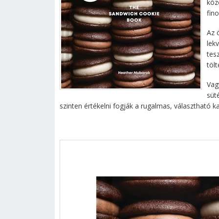
közé
fin
Az 
lek
tesz
tölt
Vag
süt
szinten értékelni fogják a rugalmas, választható