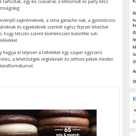
K
 tartoztak, egy kis csavarral, a kifinomult és party kész
omságokig.
K
örvénylő vajkrémeknek, a sima ganache-nak, a gyümölcsös
F
k
vároknak és egyebeknek szentelt egész fejezet lehetővé
I
i, hogy tetszés szerint kísérletezzen különféle süti
N
elékekkel.
M
y hagyja el teljesen a tölteléket egy szuper egyszerű
S
éshez, a lehetőségek végtelenek! Az otthoni pékek minden
O
 kalandformátumot.
Ár
S
K
Ö