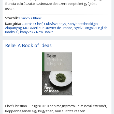
francia cukrászaitól származó desszertrecepteket gyűjtötte
össze.
Szerzők:
Francois Blanc
Kategória:
Cukrász Chef
,
Cukrászkönyv
,
Konyhatechnológia
,
Alapanyag
,
MOF/Meilleur Ouvrier de France
,
Nyelv - Angol / English
Books
,
Új könyvek / New Books
Relæ: A Book of Ideas
Chef Christian F. Puglisi 2010-ben megnyitotta Relæ nevű éttermét,
Koppenhágának egy kegyetlen, bűn sújtotta részén.