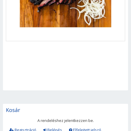
Kosár
A rendeléshez jelentkezzen be.
Regisztráció
Belépés
Elfelejtett jelszó