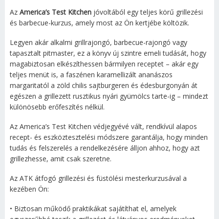
Az
America’s Test Kitchen
jóvoltából egy teljes körű grillezési
és barbecue-kurzus, amely most az Ön kertjébe költözik.
Legyen akár alkalmi grillrajongó, barbecue-rajongó vagy
tapasztalt pitmaster, ez a könyv új szintre emeli tudását, hogy
magabiztosan elkészíthessen bármilyen receptet – akár egy
teljes menüt is, a faszénen karamellizált ananászos
margaritatól a zöld chilis sajtburgeren és édesburgonyán át
egészen a grillezett rusztikus nyári gyümölcs tarte-ig – mindezt
különösebb erőfeszítés nélkül.
Az America’s Test Kitchen védjegyévé vált, rendkívül alapos
recept- és eszköztesztelési módszere garantálja, hogy minden
tudás és felszerelés a rendelkezésére álljon ahhoz, hogy azt
grillezhesse, amit csak szeretne.
Az ATK átfogó grillezési és füstölési mesterkurzusával a
kezében Ön:
• Biztosan működő praktikákat sajátíthat el, amelyek