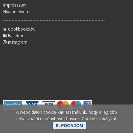
Impresszum
Hibabejelentés
Cookbooks.hu
Facebook
Instagram
A weboldalon cookie-kat használunk, hogy a legjobb
felhasználói élményt nyújthassuk.
Cookie szabályzat
.
2010 - 2026 © CookBooks.hu - Minden jog fenntartva.