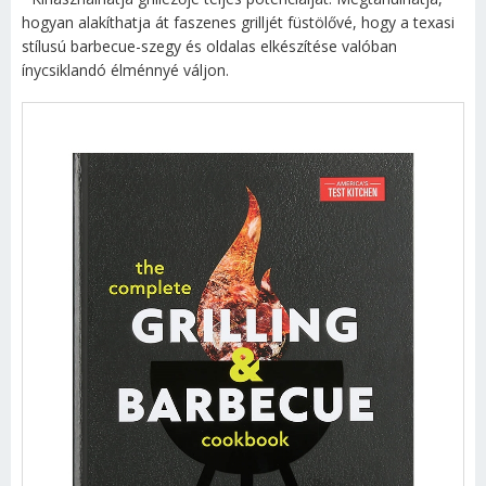
hogyan alakíthatja át faszenes grilljét füstölővé, hogy a texasi
stílusú barbecue-szegy és oldalas elkészítése valóban
ínycsiklandó élménnyé váljon.