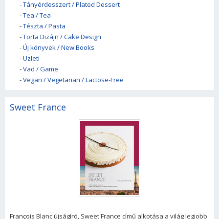
-
Tányérdesszert / Plated Dessert
-
Tea / Tea
-
Tészta / Pasta
-
Torta Dizájn / Cake Design
-
Új könyvek / New Books
-
Üzleti
-
Vad / Game
-
Vegan / Vegetarian / Lactose-Free
Sweet France
François Blanc újságíró, Sweet France című alkotása a világ legjobb