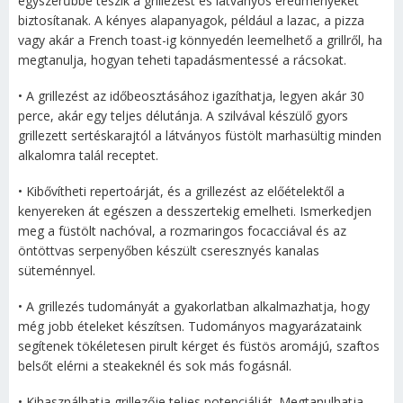
egyszerűbbé teszik a grillezést és látványos eredményeket
biztosítanak. A kényes alapanyagok, például a lazac, a pizza
vagy akár a French toast-ig könnyedén leemelhető a grillről, ha
megtanulja, hogyan teheti tapadásmentessé a rácsokat.
• A grillezést az időbeosztásához igazíthatja, legyen akár 30
perce, akár egy teljes délutánja. A szilvával készülő gyors
grillezett sertéskarajtól a látványos füstölt marhasültig minden
alkalomra talál receptet.
• Kibővítheti repertoárját, és a grillezést az előételektől a
kenyereken át egészen a desszertekig emelheti. Ismerkedjen
meg a füstölt nachóval, a rozmaringos focacciával és az
öntöttvas serpenyőben készült cseresznyés kanalas
süteménnyel.
• A grillezés tudományát a gyakorlatban alkalmazhatja, hogy
még jobb ételeket készítsen. Tudományos magyarázataink
segítenek tökéletesen pirult kérget és füstös aromájú, szaftos
belsőt elérni a steakeknél és sok más fogásnál.
• Kihasználhatja grillezője teljes potenciálját. Megtanulhatja,