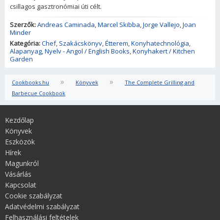
csillagos gasztronómiai úti célt.
Szerzők:
Andreas Caminada
,
Marcel Skibba
,
Jorge Vallejo
,
Joan
Minder
Kategória:
Chef
,
Szakácskönyv
,
Étterem
,
Konyhatechnológia
,
Alapanyag
,
Nyelv - Angol / English Books
,
Konyhakert / Kitchen
Garden
»
»
Cookbooks.hu
Könyvek
The Complete Grilling and
Barbecue Cookbook
Kezdőlap
Könyvek
Eszközök
Hírek
Magunkról
Vásárlás
Kapcsolat
Cookie szabályzat
Adatvédelmi szabályzat
Felhasználási feltételek