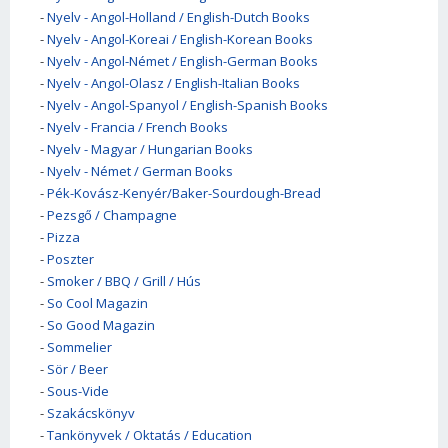
-
Nyelv - Angol-Holland / English-Dutch Books
-
Nyelv - Angol-Koreai / English-Korean Books
-
Nyelv - Angol-Német / English-German Books
-
Nyelv - Angol-Olasz / English-Italian Books
-
Nyelv - Angol-Spanyol / English-Spanish Books
-
Nyelv - Francia / French Books
-
Nyelv - Magyar / Hungarian Books
-
Nyelv - Német / German Books
-
Pék-Kovász-Kenyér/Baker-Sourdough-Bread
-
Pezsgő / Champagne
-
Pizza
-
Poszter
-
Smoker / BBQ / Grill / Hús
-
So Cool Magazin
-
So Good Magazin
-
Sommelier
-
Sör / Beer
-
Sous-Vide
-
Szakácskönyv
-
Tankönyvek / Oktatás / Education