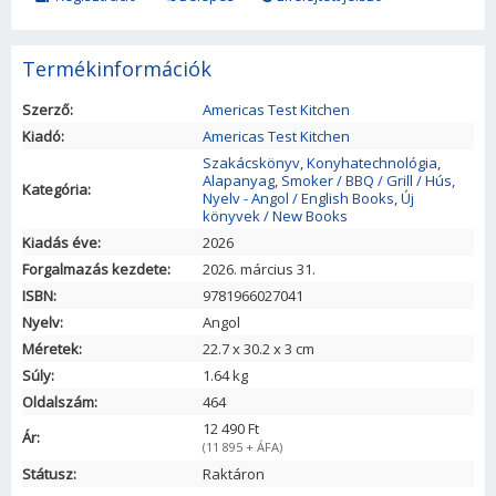
Termékinformációk
Szerző:
Americas Test Kitchen
Kiadó:
Americas Test Kitchen
Szakácskönyv
,
Konyhatechnológia
,
Alapanyag
,
Smoker / BBQ / Grill / Hús
,
Kategória:
Nyelv - Angol / English Books
,
Új
könyvek / New Books
Kiadás éve:
2026
Forgalmazás kezdete:
2026. március 31.
ISBN:
9781966027041
Nyelv:
Angol
Méretek:
22.7
x
30.2
x
3
cm
Súly:
1.64 kg
Oldalszám:
464
12 490 Ft
Ár:
(11 895 + ÁFA)
Státusz:
Raktáron