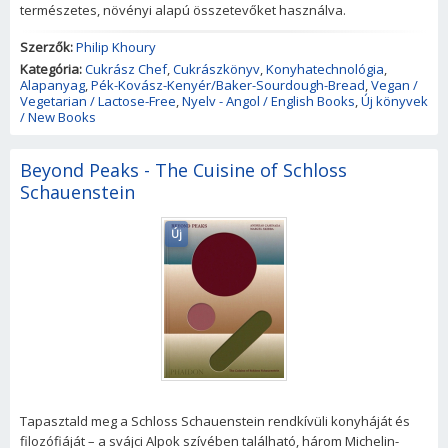
természetes, növényi alapú összetevőket használva.
Szerzők:
Philip Khoury
Kategória:
Cukrász Chef
,
Cukrászkönyv
,
Konyhatechnológia
,
Alapanyag
,
Pék-Kovász-Kenyér/Baker-Sourdough-Bread
,
Vegan /
Vegetarian / Lactose-Free
,
Nyelv - Angol / English Books
,
Új könyvek
/ New Books
Beyond Peaks - The Cuisine of Schloss
Schauenstein
Új
Tapasztald meg a Schloss Schauenstein rendkívüli konyháját és
filozófiáját – a svájci Alpok szívében található, három Michelin-