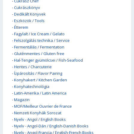
-
Cukrász Chef
-
Cukrászkönyv
-
Dedikált Könyvek
-
Eszközök / Tools
-
Étterem
-
Fagylalt / Ice Cream / Gelato
-
Felszolgálás technika / Service
-
Fermentálás / Fermentation
-
Gluténmentes / Gluten free
-
Hal-Tenger gyümölcsei / Fish-Seafood
-
Hentes / Charcuterie
-
Ízpárosítás / Flavor Pairing
-
Konyhakert / Kitchen Garden
-
Konyhatechnológia
-
Latin-Amerika / Latin America
-
Magazin
-
MOF/Meilleur Ouvrier de France
-
Nemzeti Konyhák Sorozat
-
Nyelv - Angol / English Books
-
Nyelv - Angol-Dán / English-Danish Books
-
Nyelv - Angol-Francia / English-French Books