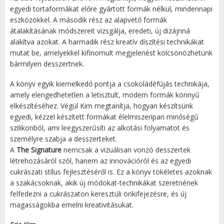
egyedi tortaformákat előre gyártott formák nélkül, mindennapi
eszközökkel. A második rész az alapvető formák
átalakításának módszereit vizsgálja, eredeti, új dizájnná
alakítva azokat. A harmadik rész kreatív díszítési technikákat
mutat be, amelyekkel kifinomult megjelenést kölcsönözhetünk
bármilyen desszertnek.
A könyv egyik kiemelkedő pontja a csokoládéfújás technikája,
amely elengedhetetlen a letisztult, modern formák könnyű
elkészítéséhez. Végül Kim megtanítja, hogyan készítsünk
egyedi, kézzel készített formákat élelmiszeripari minőségű
szilikonból, ami leegyszerűsíti az alkotási folyamatot és
személyre szabja a desszerteket.
A
The Signature
nemcsak a vizuálisan vonzó desszertek
létrehozásáról szól, hanem az innovációról és az egyedi
cukrászati stílus fejlesztéséről is. Ez a könyv tökéletes azoknak
a szakácsoknak, akik új módokat-technikákat szeretnének
felfedezni a cukrászaton keresztüli önkifejezésre, és új
magasságokba emelni kreativitásukat.