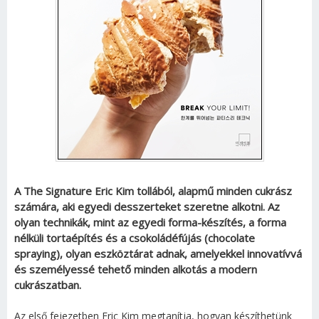
A The Signature Eric Kim tollából, alapmű minden cukrász
számára, aki egyedi desszerteket szeretne alkotni. Az
olyan technikák, mint az egyedi forma-készítés, a forma
nélküli tortaépítés és a csokoládéfújás (chocolate
spraying), olyan eszköztárat adnak, amelyekkel innovatívvá
és személyessé tehető minden alkotás a modern
cukrászatban.
Az első fejezetben Eric Kim megtanítja, hogyan készíthetünk