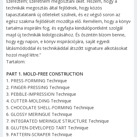
szereztem; szeretném megosztani őket. Hiszem, hogy a
technikák megosztás által fejlődnek, hogy közös
tapasztalataink új ötleteket szülnek, és ez végső soron az
egész szakma fejlődését mozdítja elő. Remélem, hogy a könyv
tartalma inspirálni fog, és egyfajta kiindulópontként szolgál
majd új technikák kidolgozásához. És őszintén bízom benne,
hogy egy napon, e könyv inspirációjára, saját egyedi
látásmódoddal és technikáiddal átszőtt signature alkotásokat
hozol majd létre.”
Tartalom:
PART 1. MOLD-FREE CONSTRUCTION
1. PRESS-FORMING Technique
2. FINGER-PRESSING Technique
3. PEBBLE-IMPRESSION Technique
4. CUTTER-MOLDING Technique
5. CHOCOLATE SHELL-FORMING Technique
6. GLOSSY MERINGUE Technique
7. INTEGRATED MERINGUE STRUCTURE Technique
8. GLUTEN-DEVELOPED TART Technique
9. PATTERN-SCRAPER Technique