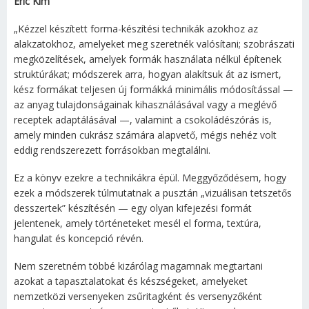
Eric Kim
„Kézzel készített forma-készítési technikák azokhoz az
alakzatokhoz, amelyeket meg szeretnék valósítani; szobrászati
megközelítések, amelyek formák használata nélkül építenek
struktúrákat; módszerek arra, hogyan alakítsuk át az ismert,
kész formákat teljesen új formákká minimális módosítással —
az anyag tulajdonságainak kihasználásával vagy a meglévő
receptek adaptálásával —, valamint a csokoládészórás is,
amely minden cukrász számára alapvető, mégis nehéz volt
eddig rendszerezett forrásokban megtalálni.
Ez a könyv ezekre a technikákra épül. Meggyőződésem, hogy
ezek a módszerek túlmutatnak a pusztán „vizuálisan tetszetős
desszertek” készítésén — egy olyan kifejezési formát
jelentenek, amely történeteket mesél el forma, textúra,
hangulat és koncepció révén.
Nem szeretném többé kizárólag magamnak megtartani
azokat a tapasztalatokat és készségeket, amelyeket
nemzetközi versenyeken zsűritagként és versenyzőként