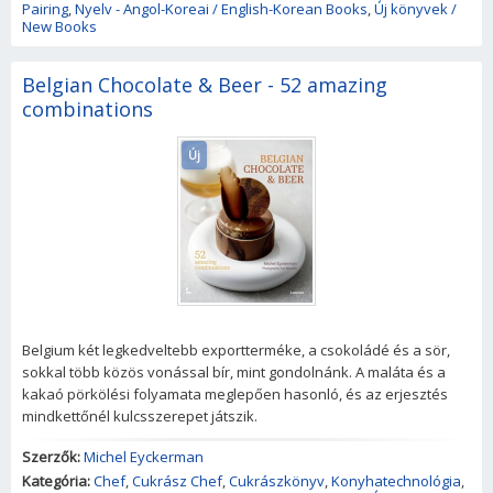
Pairing
,
Nyelv - Angol-Koreai / English-Korean Books
,
Új könyvek /
New Books
Belgian Chocolate & Beer - 52 amazing
combinations
Új
Belgium két legkedveltebb exportterméke, a csokoládé és a sör,
sokkal több közös vonással bír, mint gondolnánk. A maláta és a
kakaó pörkölési folyamata meglepően hasonló, és az erjesztés
mindkettőnél kulcsszerepet játszik.
Szerzők:
Michel Eyckerman
Kategória:
Chef
,
Cukrász Chef
,
Cukrászkönyv
,
Konyhatechnológia
,