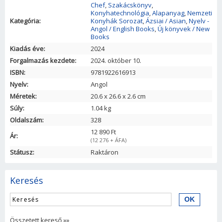
Chef
,
Szakácskönyv
,
Konyhatechnológia
,
Alapanyag
,
Nemzeti
Kategória:
Konyhák Sorozat
,
Ázsiai / Asian
,
Nyelv -
Angol / English Books
,
Új könyvek / New
Books
Kiadás éve:
2024
Forgalmazás kezdete:
2024. október 10.
ISBN:
9781922616913
Nyelv:
Angol
Méretek:
20.6
x
26.6
x
2.6
cm
Súly:
1.04 kg
Oldalszám:
328
12 890 Ft
Ár:
(12 276 + ÁFA)
Státusz:
Raktáron
Keresés
Összetett kereső »»