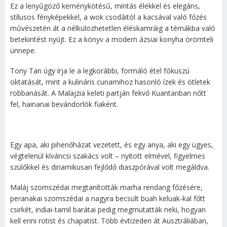
Ez a lenyűgöző keménykötésű, mintás élekkel és elegáns,
stílusos fényképekkel, a wok csodáitól a kacsával való főzés
művészetén át a nélkülözhetetlen éléskamráig a témákba való
betekintést nyújt. Ez a könyv a modern ázsiai konyha örömteli
ünnepe.
Tony Tan úgy írja le a legkorábbi, formáló étel fókuszú
oktatását, mint a kulináris cunamihoz hasonló ízek és ötletek
robbanását. A Malajzia keleti partján fekvő Kuantanban nőtt
fel, hainanai bevándorlók fiaként.
Egy apa, aki pihenőházat vezetett, és egy anya, aki egy ügyes,
végtelenül kíváncsi szakács volt – nyitott elmével, figyelmes
szülőkkel és dinamikusan fejlődő diaszpórával volt megáldva.
Maláj szomszédai megtanították marha rendang főzésére,
peranakai szomszédai a nagyra becsült buah keluak-kal főtt
csirkét, indiai-tamil barátai pedig megmutatták neki, hogyan
kell enni rotist és chapatist. Több évtizeden át Ausztráliában,