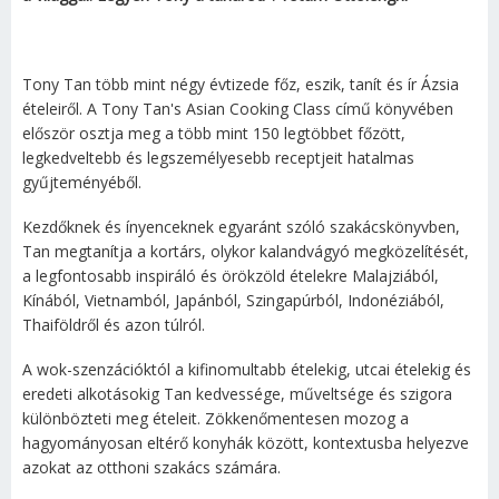
Tony Tan több mint négy évtizede főz, eszik, tanít és ír Ázsia
ételeiről. A Tony Tan's Asian Cooking Class című könyvében
először osztja meg a több mint 150 legtöbbet főzött,
legkedveltebb és legszemélyesebb receptjeit hatalmas
gyűjteményéből.
Kezdőknek és ínyenceknek egyaránt szóló szakácskönyvben,
Tan megtanítja a kortárs, olykor kalandvágyó megközelítését,
a legfontosabb inspiráló és örökzöld ételekre Malajziából,
Kínából, Vietnamból, Japánból, Szingapúrból, Indonéziából,
Thaiföldről és azon túlról.
A wok-szenzációktól a kifinomultabb ételekig, utcai ételekig és
eredeti alkotásokig Tan kedvessége, műveltsége és szigora
különbözteti meg ételeit. Zökkenőmentesen mozog a
hagyományosan eltérő konyhák között, kontextusba helyezve
azokat az otthoni szakács számára.