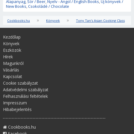
Alapanyag
,
Sör / Beer
,
Nyelv - Angol / English Books
,
Új könyvek /
New Books
,
Csokoládé / Chocolate
»
»
Cookbooks.hu
Könyvek
Tony Tan's Asian Cooking Class
Kezdőlap
Könyvek
Eszközök
Hírek
Magunkról
Vásárlás
Kapcsolat
Cookie szabályzat
Adatvédelmi szabályzat
Felhasználási feltételek
Impresszum
Hibabejelentés
Cookbooks.hu
Facebook