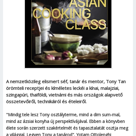
A nemzetközileg elismert séf, tanár és mentor, Tony Tan
örömteli receptjei és kíméletes leckéi a kínai, malajziai,
szingapúri, thaiföldi, vietnámi és más országok alapvető
összetevőiről, technikáiról és ételeiről.
"Mindig tele lesz Tony osztályterme, mind a dim sum-mal,
mind az ázsiai konyha új perspektívájával. Ebben a könyvben
élete során szerzett szakértelmét és tapasztalatát osztja meg
a világgal. Legyen Tony a tanárod".
Yotam Ottolenghi