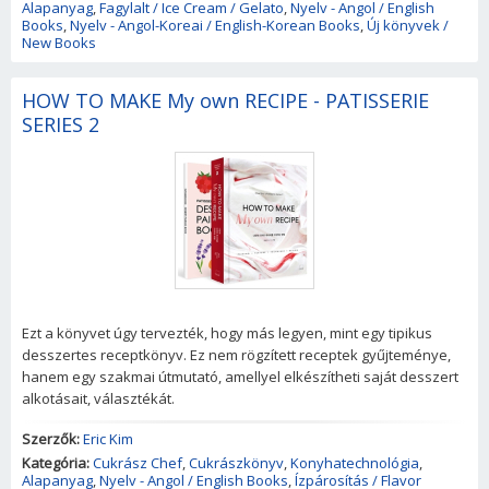
Alapanyag
,
Fagylalt / Ice Cream / Gelato
,
Nyelv - Angol / English
Books
,
Nyelv - Angol-Koreai / English-Korean Books
,
Új könyvek /
New Books
HOW TO MAKE My own RECIPE - PATISSERIE
SERIES 2
Ezt a könyvet úgy tervezték, hogy más legyen, mint egy tipikus
desszertes receptkönyv. Ez nem rögzített receptek gyűjteménye,
hanem egy szakmai útmutató, amellyel elkészítheti saját desszert
alkotásait, választékát.
Szerzők:
Eric Kim
Kategória:
Cukrász Chef
,
Cukrászkönyv
,
Konyhatechnológia
,
Alapanyag
,
Nyelv - Angol / English Books
,
Ízpárosítás / Flavor