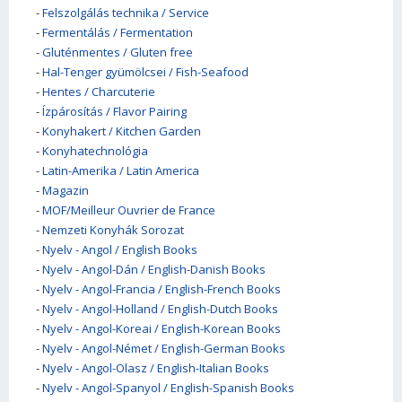
-
Felszolgálás technika / Service
-
Fermentálás / Fermentation
-
Gluténmentes / Gluten free
-
Hal-Tenger gyümölcsei / Fish-Seafood
-
Hentes / Charcuterie
-
Ízpárosítás / Flavor Pairing
-
Konyhakert / Kitchen Garden
-
Konyhatechnológia
-
Latin-Amerika / Latin America
-
Magazin
-
MOF/Meilleur Ouvrier de France
-
Nemzeti Konyhák Sorozat
-
Nyelv - Angol / English Books
-
Nyelv - Angol-Dán / English-Danish Books
-
Nyelv - Angol-Francia / English-French Books
-
Nyelv - Angol-Holland / English-Dutch Books
-
Nyelv - Angol-Koreai / English-Korean Books
-
Nyelv - Angol-Német / English-German Books
-
Nyelv - Angol-Olasz / English-Italian Books
-
Nyelv - Angol-Spanyol / English-Spanish Books