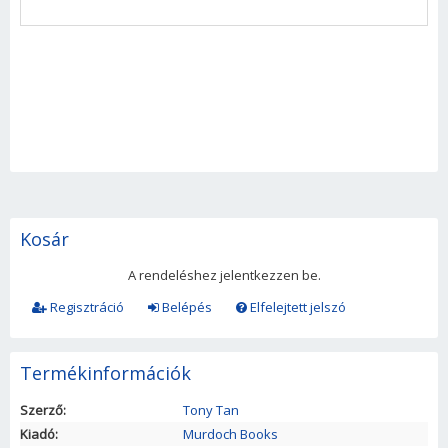
Kosár
A rendeléshez jelentkezzen be.
Regisztráció
Belépés
Elfelejtett jelszó
Termékinformációk
Szerző:
Tony Tan
Kiadó:
Murdoch Books