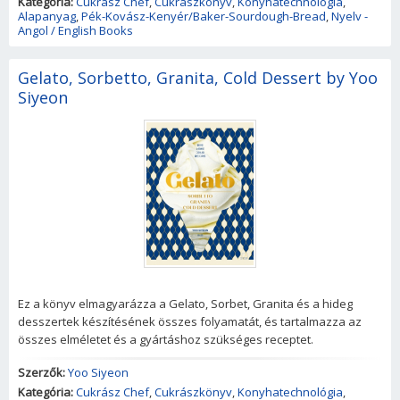
Kategória:
Cukrász Chef
,
Cukrászkönyv
,
Konyhatechnológia
,
Alapanyag
,
Pék-Kovász-Kenyér/Baker-Sourdough-Bread
,
Nyelv -
Angol / English Books
Gelato, Sorbetto, Granita, Cold Dessert by Yoo
Siyeon
Ez a könyv elmagyarázza a Gelato, Sorbet, Granita és a hideg
desszertek készítésének összes folyamatát, és tartalmazza az
összes elméletet és a gyártáshoz szükséges receptet.
Szerzők:
Yoo Siyeon
Kategória:
Cukrász Chef
,
Cukrászkönyv
,
Konyhatechnológia
,