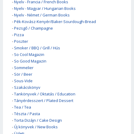
-
Nyelv - Francia / French Books
-
Nyelv - Magyar / Hungarian Books
-
Nyelv - Német / German Books
-
Pék-Kovász-Kenyér/Baker-Sourdough-Bread
-
Pezsgő / Champagne
-
Pizza
-
Poszter
-
Smoker / BBQ / Grill / Hús
-
So Cool Magazin
-
So Good Magazin
-
Sommelier
-
Sör / Beer
-
Sous-Vide
-
Szakácskönyv
-
Tankönyvek / Oktatás / Education
-
Tányérdesszert / Plated Dessert
-
Tea / Tea
-
Tészta / Pasta
-
Torta Dizájn / Cake Design
-
Új könyvek / New Books
-
Üzleti