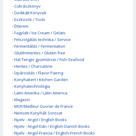
-
Cukrászkönyv
-
Dedikált Könyvek
-
Eszközök / Tools
-
Étterem
-
Fagylalt / Ice Cream / Gelato
-
Felszolgálás technika / Service
-
Fermentálás / Fermentation
-
Gluténmentes / Gluten free
-
Hal-Tenger gyümölcsei / Fish-Seafood
-
Hentes / Charcuterie
-
Ízpárosítás / Flavor Pairing
-
Konyhakert / Kitchen Garden
-
Konyhatechnológia
-
Latin-Amerika / Latin America
-
Magazin
-
MOF/Meilleur Ouvrier de France
-
Nemzeti Konyhák Sorozat
-
Nyelv - Angol / English Books
-
Nyelv - Angol-Dán / English-Danish Books
-
Nyelv - Angol-Francia / English-French Books