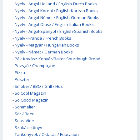
-
Nyelv - Angol-Holland / English-Dutch Books
-
Nyelv - Angol-Koreai / English-Korean Books
-
Nyelv - Angol-Német / English-German Books
-
Nyelv - Angol-Olasz / English-Italian Books
-
Nyelv - Angol-Spanyol / English-Spanish Books
-
Nyelv - Francia / French Books
-
Nyelv - Magyar / Hungarian Books
-
Nyelv - Német / German Books
-
Pék-Kovász-Kenyér/Baker-Sourdough-Bread
-
Pezsgő / Champagne
-
Pizza
-
Poszter
-
Smoker / BBQ / Grill / Hús
-
So Cool Magazin
-
So Good Magazin
-
Sommelier
-
Sör / Beer
-
Sous-Vide
-
Szakácskönyv
-
Tankönyvek / Oktatás / Education