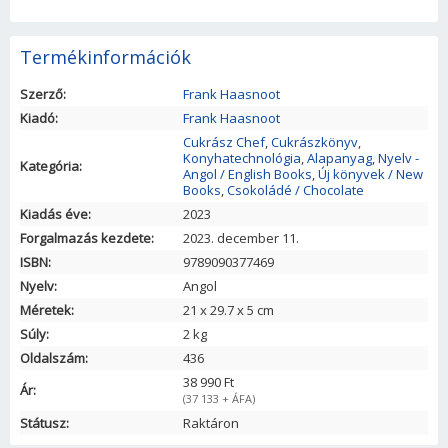
Termékinformációk
Szerző:
Frank Haasnoot
Kiadó:
Frank Haasnoot
Cukrász Chef
,
Cukrászkönyv
,
Konyhatechnológia
,
Alapanyag
,
Nyelv -
Kategória:
Angol / English Books
,
Új könyvek / New
Books
,
Csokoládé / Chocolate
Kiadás éve:
2023
Forgalmazás kezdete:
2023. december 11.
ISBN:
9789090377469
Nyelv:
Angol
Méretek:
21
x
29.7
x
5
cm
Súly:
2 kg
Oldalszám:
436
38 990 Ft
Ár:
(37 133 + ÁFA)
Státusz:
Raktáron