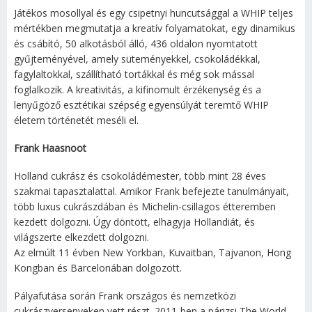
Játékos mosollyal és egy csipetnyi huncutsággal a WHIP teljes
mértékben megmutatja a kreatív folyamatokat, egy dinamikus
és csábító, 50 alkotásból álló, 436 oldalon nyomtatott
gyűjteményével, amely süteményekkel, csokoládékkal,
fagylaltokkal, szállítható tortákkal és még sok mással
foglalkozik. A kreativitás, a kifinomult érzékenység és a
lenyűgöző esztétikai szépség egyensúlyát teremtő WHIP
életem történetét meséli el.
Frank Haasnoot
Holland cukrász és csokoládémester, több mint 28 éves
szakmai tapasztalattal. Amikor Frank befejezte tanulmányait,
több luxus cukrászdában és Michelin-csillagos étteremben
kezdett dolgozni. Úgy döntött, elhagyja Hollandiát, és
világszerte elkezdett dolgozni.
Az elmúlt 11 évben New Yorkban, Kuvaitban, Tajvanon, Hong
Kongban és Barcelonában dolgozott.
Pályafutása során Frank országos és nemzetközi
cukrászversenyeken vett részt. 2011-ben a párizsi The World