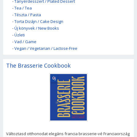
-
Tányérdesszert / Plated Dessert
-
Tea / Tea
-
Tészta / Pasta
-
Torta Dizájn / Cake Design
-
Új könyvek / New Books
-
Üzleti
-
Vad / Game
-
Vegan / Vegetarian / Lactose-Free
The Brasserie Cookbook
Új
Változtasd otthonodat elegáns francia brasserie-vé Franciaország