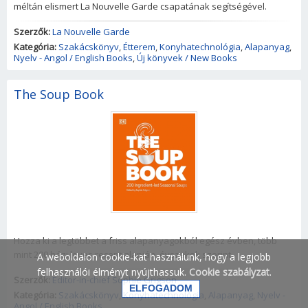
méltán elismert La Nouvelle Garde csapatának segítségével.
Szerzők:
La Nouvelle Garde
Kategória:
Szakácskönyv
,
Étterem
,
Konyhatechnológia
,
Alapanyag
,
Nyelv - Angol / English Books
,
Új könyvek / New Books
The Soup Book
Hozza ki a legtöbbet a friss alapanyagokból egész évben, több
mint 200 házi leves recept alapján, évszakok szerint.
A weboldalon cookie-kat használunk, hogy a legjobb
felhasználói élményt nyújthassuk.
Cookie szabályzat
.
Szerzők:
Editor-in-chief Sophie Grigson
Kategória:
Szakácskönyv
,
Konyhatechnológia
,
Alapanyag
,
Nyelv -
Angol / English Books