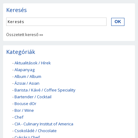
Keresés
Összetett kereső »»
Kategóriák
-
Aktualitások / Hírek
-
Alapanyag
-
Album / Album
-
Ázsiai / Asian
-
Barista / Kávé / Coffee Speciality
-
Bartender / Cocktail
-
Bocuse dOr
-
Bor / Wine
-
Chef
-
CIA - Culinary Institut of America
-
Csokoládé / Chocolate
-
Cukrász Chef