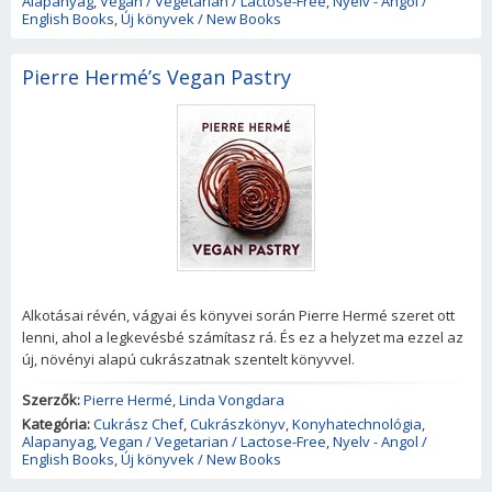
Alapanyag
,
Vegan / Vegetarian / Lactose-Free
,
Nyelv - Angol /
English Books
,
Új könyvek / New Books
Pierre Hermé’s Vegan Pastry
Alkotásai révén, vágyai és könyvei során Pierre Hermé szeret ott
lenni, ahol a legkevésbé számítasz rá. És ez a helyzet ma ezzel az
új, növényi alapú cukrászatnak szentelt könyvvel.
Szerzők:
Pierre Hermé
,
Linda Vongdara
Kategória:
Cukrász Chef
,
Cukrászkönyv
,
Konyhatechnológia
,
Alapanyag
,
Vegan / Vegetarian / Lactose-Free
,
Nyelv - Angol /
English Books
,
Új könyvek / New Books