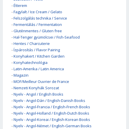
-
Étterem
-
Fagylalt / Ice Cream / Gelato
-
Felszolgálás technika / Service
-
Fermentálás / Fermentation
-
Gluténmentes / Gluten free
-
Hal-Tenger gyümölcsei / Fish-Seafood
-
Hentes / Charcuterie
-
Ízpárosítás / Flavor Pairing
-
Konyhakert / Kitchen Garden
-
Konyhatechnológia
-
Latin-Amerika / Latin America
-
Magazin
-
MOF/Meilleur Ouvrier de France
-
Nemzeti Konyhák Sorozat
-
Nyelv - Angol / English Books
-
Nyelv - Angol-Dán / English-Danish Books
-
Nyelv - Angol-Francia / English-French Books
-
Nyelv - Angol-Holland / English-Dutch Books
-
Nyelv - Angol-Koreai / English-Korean Books
-
Nyelv - Angol-Német / English-German Books