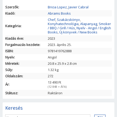
Szerzők:
Bricia Lopez
,
Javier Cabral
Kiadó:
Abrams Books
Chef
,
Szakácskönyv
,
Konyhatechnológia
,
Alapanyag
,
Smoker
Kategória:
/ BBQ / Grill / Hús
,
Nyelv - Angol / English
Books
,
Új könyvek / New Books
Kiadás éve:
2023
Forgalmazás kezdete:
2023. április 25.
ISBN:
9781419762888
Nyelv:
Angol
Méretek:
20.8
x
25.9
x
2.8
cm
Súly:
1.32 kg
Oldalszám:
272
13 490 Ft
Ár:
(12 848 + ÁFA)
Státusz:
Raktáron
Keresés