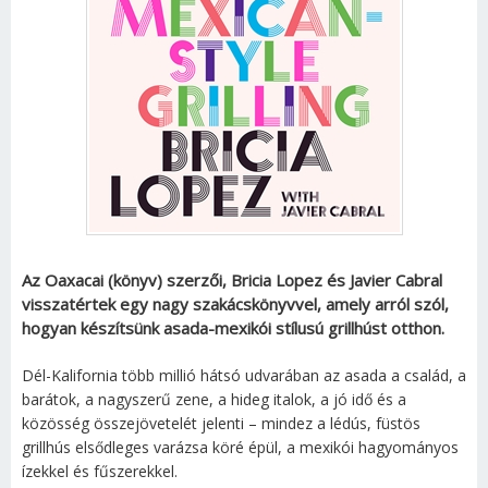
Az Oaxacai (könyv) szerzői, Bricia Lopez és Javier Cabral
visszatértek egy nagy szakácskönyvvel, amely arról szól,
hogyan készítsünk asada-mexikói stílusú grillhúst otthon.
Dél-Kalifornia több millió hátsó udvarában az asada a család, a
barátok, a nagyszerű zene, a hideg italok, a jó idő és a
közösség összejövetelét jelenti – mindez a lédús, füstös
grillhús elsődleges varázsa köré épül, a mexikói hagyományos
ízekkel és fűszerekkel.