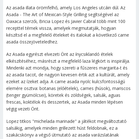
Az asada illata örömfelhő, amely Los Angeles utcáin dúl. Az
Asada - The Art of Mexican-Style Grilling segítségével az
Oaxaca szerzői, Bricia Lopez és Javier Cabral több mint 100
recepttel térnek vissza, amelyek megmutatják, hogyan
készítsd el a megfelelő ételeket és italokat a következő carne
asada összejöveteledhez.
Az Asada egyrészt elvezeti Önt az ínycsiklandó ételek
elkészítéséhez, másrészt a megfelelő laza légkört is inspirálja.
Mindenki azt mondja, hogy szereti a fűszeres margarita-t és
az asada tacot, de nagyon kevesen értik azt a kultúrát, amely
ezeket az ízeket adja. A carne asada nyolc kulcsfontosságú
elemére osztva: botanas (előételek), carnes (húsok), mariscos
(tenger gyümölcsei), köretek és zöldségek, salsák, aguas
frescas, koktélok és desszertek, az Asada minden lépésen
végig vezeti Önt.
Lopez titkos "michelada marinade" a játékot megváltoztató
salsákig, amelyek minden grillezett húst feldobnak, ez a
szakácskönyv a végső útmutató az asada varázslatának