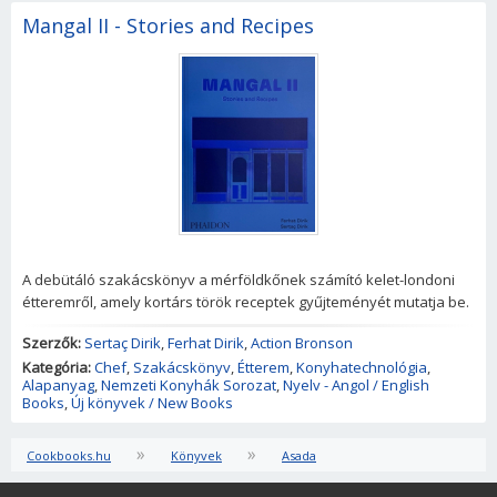
Mangal II - Stories and Recipes
A debütáló szakácskönyv a mérföldkőnek számító kelet-londoni
étteremről, amely kortárs török receptek gyűjteményét mutatja be.
Szerzők:
Sertaç Dirik
,
Ferhat Dirik
,
Action Bronson
Kategória:
Chef
,
Szakácskönyv
,
Étterem
,
Konyhatechnológia
,
Alapanyag
,
Nemzeti Konyhák Sorozat
,
Nyelv - Angol / English
Books
,
Új könyvek / New Books
»
»
Cookbooks.hu
Könyvek
Asada