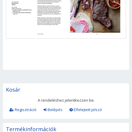
Kosár
A rendeléshez jelentkezzen be.
Regisztráció
Belépés
Elfelejtett jelszó
Termékinformációk