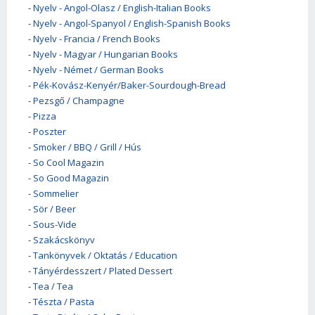
-
Nyelv - Angol-Olasz / English-Italian Books
-
Nyelv - Angol-Spanyol / English-Spanish Books
-
Nyelv - Francia / French Books
-
Nyelv - Magyar / Hungarian Books
-
Nyelv - Német / German Books
-
Pék-Kovász-Kenyér/Baker-Sourdough-Bread
-
Pezsgő / Champagne
-
Pizza
-
Poszter
-
Smoker / BBQ / Grill / Hús
-
So Cool Magazin
-
So Good Magazin
-
Sommelier
-
Sör / Beer
-
Sous-Vide
-
Szakácskönyv
-
Tankönyvek / Oktatás / Education
-
Tányérdesszert / Plated Dessert
-
Tea / Tea
-
Tészta / Pasta