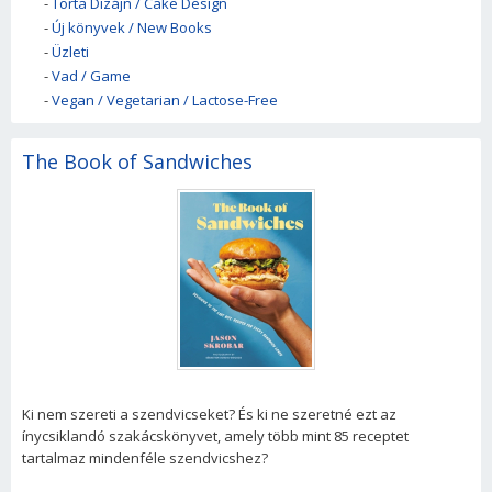
-
Torta Dizájn / Cake Design
-
Új könyvek / New Books
-
Üzleti
-
Vad / Game
-
Vegan / Vegetarian / Lactose-Free
The Book of Sandwiches
Ki nem szereti a szendvicseket? És ki ne szeretné ezt az
ínycsiklandó szakácskönyvet, amely több mint 85 receptet
tartalmaz mindenféle szendvicshez?