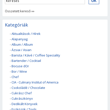
Összetett kereső »»
Kategóriák
-
Aktualitások / Hírek
-
Alapanyag
-
Album / Album
-
Ázsiai / Asian
-
Barista / Kávé / Coffee Speciality
-
Bartender / Cocktail
-
Bocuse dOr
-
Bor / Wine
-
Chef
-
CIA - Culinary Institut of America
-
Csokoládé / Chocolate
-
Cukrász Chef
-
Cukrászkönyv
-
Dedikált Könyvek
-
Eszközök / Tools