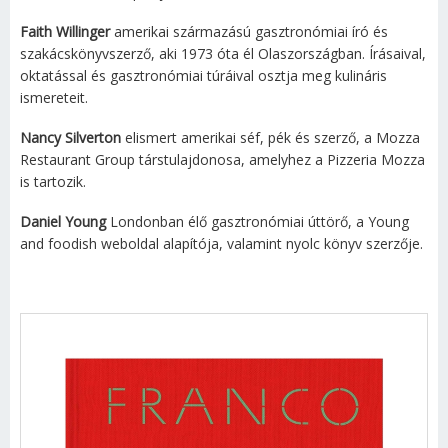
Faith Willinger
amerikai származású gasztronómiai író és
szakácskönyvszerző, aki 1973 óta él Olaszországban. Írásaival,
oktatással és gasztronómiai túráival osztja meg kulináris
ismereteit.
Nancy Silverton
elismert amerikai séf, pék és szerző, a Mozza
Restaurant Group társtulajdonosa, amelyhez a Pizzeria Mozza
is tartozik.
Daniel Young
Londonban élő gasztronómiai úttörő, a Young
and foodish weboldal alapítója, valamint nyolc könyv szerzője.