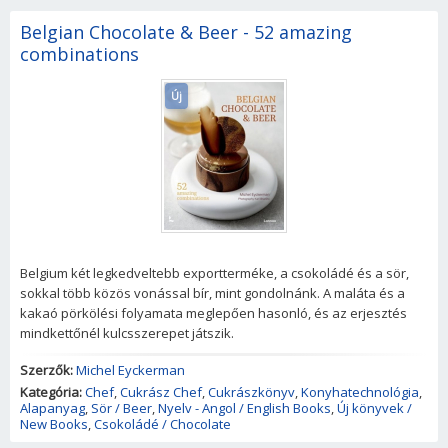
Belgian Chocolate & Beer - 52 amazing
combinations
Új
Belgium két legkedveltebb exportterméke, a csokoládé és a sör,
sokkal több közös vonással bír, mint gondolnánk. A maláta és a
kakaó pörkölési folyamata meglepően hasonló, és az erjesztés
mindkettőnél kulcsszerepet játszik.
Szerzők:
Michel Eyckerman
Kategória:
Chef
,
Cukrász Chef
,
Cukrászkönyv
,
Konyhatechnológia
,
Alapanyag
,
Sör / Beer
,
Nyelv - Angol / English Books
,
Új könyvek /
New Books
,
Csokoládé / Chocolate