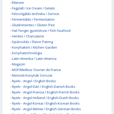
-
Étterem
-
Fagylalt / Ice Cream / Gelato
-
Felszolgálás technika / Service
-
Fermentálás / Fermentation
-
Gluténmentes / Gluten free
-
Hal-Tenger gyümölcsei / Fish-Seafood
-
Hentes / Charcuterie
-
Ízpárosítás / Flavor Pairing
-
Konyhakert / Kitchen Garden
-
Konyhatechnológia
-
Latin-Amerika / Latin America
-
Magazin
-
MOF/Meilleur Ouvrier de France
-
Nemzeti Konyhák Sorozat
-
Nyelv - Angol / English Books
-
Nyelv - Angol-Dán / English-Danish Books
-
Nyelv - Angol-Francia / English-French Books
-
Nyelv - Angol-Holland / English-Dutch Books
-
Nyelv - Angol-Koreai / English-Korean Books
-
Nyelv - Angol-Német / English-German Books