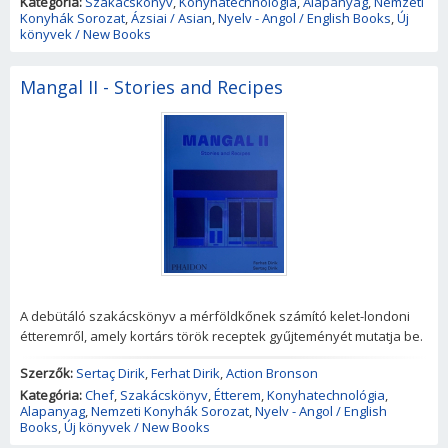
Kategória:
Szakácskönyv
,
Konyhatechnológia
,
Alapanyag
,
Nemzeti
Konyhák Sorozat
,
Ázsiai / Asian
,
Nyelv - Angol / English Books
,
Új
könyvek / New Books
Mangal II - Stories and Recipes
A debütáló szakácskönyv a mérföldkőnek számító kelet-londoni
étteremről, amely kortárs török receptek gyűjteményét mutatja be.
Szerzők:
Sertaç Dirik
,
Ferhat Dirik
,
Action Bronson
Kategória:
Chef
,
Szakácskönyv
,
Étterem
,
Konyhatechnológia
,
Alapanyag
,
Nemzeti Konyhák Sorozat
,
Nyelv - Angol / English
Books
,
Új könyvek / New Books