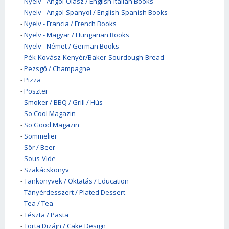
-
Nyelv - Angol-Olasz / English-Italian Books
-
Nyelv - Angol-Spanyol / English-Spanish Books
-
Nyelv - Francia / French Books
-
Nyelv - Magyar / Hungarian Books
-
Nyelv - Német / German Books
-
Pék-Kovász-Kenyér/Baker-Sourdough-Bread
-
Pezsgő / Champagne
-
Pizza
-
Poszter
-
Smoker / BBQ / Grill / Hús
-
So Cool Magazin
-
So Good Magazin
-
Sommelier
-
Sör / Beer
-
Sous-Vide
-
Szakácskönyv
-
Tankönyvek / Oktatás / Education
-
Tányérdesszert / Plated Dessert
-
Tea / Tea
-
Tészta / Pasta
-
Torta Dizájn / Cake Design