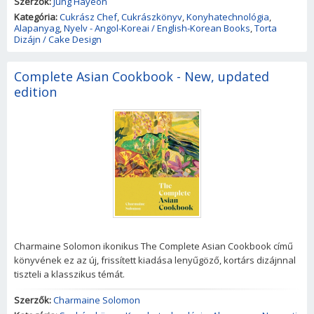
Szerzők:
Jung Hayeon
Kategória:
Cukrász Chef
,
Cukrászkönyv
,
Konyhatechnológia
,
Alapanyag
,
Nyelv - Angol-Koreai / English-Korean Books
,
Torta
Dizájn / Cake Design
Complete Asian Cookbook - New, updated
edition
Charmaine Solomon ikonikus The Complete Asian Cookbook című
könyvének ez az új, frissített kiadása lenyűgöző, kortárs dizájnnal
tiszteli a klasszikus témát.
Szerzők:
Charmaine Solomon