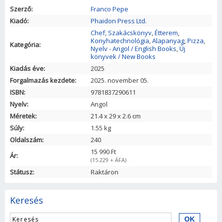
Szerző:
Franco Pepe
Kiadó:
Phaidon Press Ltd.
Chef
,
Szakácskönyv
,
Étterem
,
Konyhatechnológia
,
Alapanyag
,
Pizza
,
Kategória:
Nyelv - Angol / English Books
,
Új
könyvek / New Books
Kiadás éve:
2025
Forgalmazás kezdete:
2025. november 05.
ISBN:
9781837290611
Nyelv:
Angol
Méretek:
21.4
x
29
x
2.6
cm
Súly:
1.55 kg
Oldalszám:
240
15 990 Ft
Ár:
(15 229 + ÁFA)
Státusz:
Raktáron
Keresés