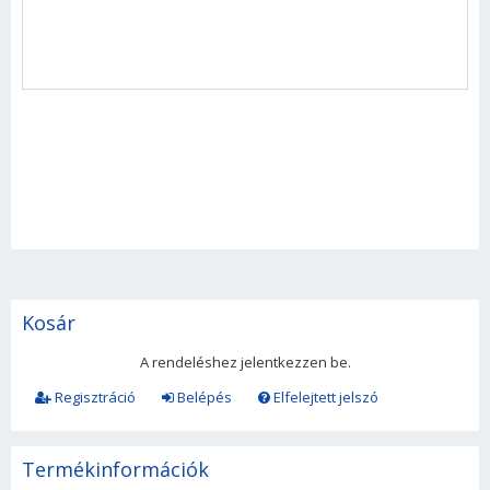
Kosár
A rendeléshez jelentkezzen be.
Regisztráció
Belépés
Elfelejtett jelszó
Termékinformációk