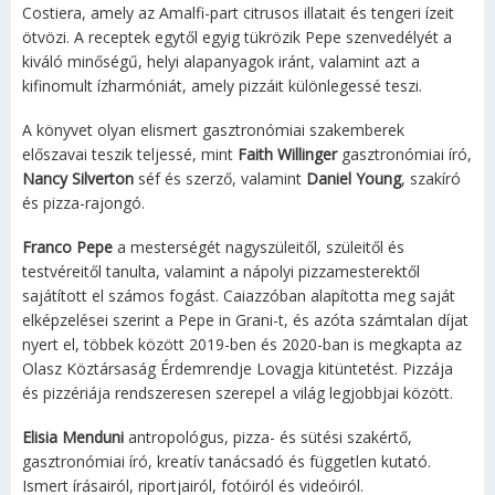
Costiera, amely az Amalfi-part citrusos illatait és tengeri ízeit
ötvözi. A receptek egytől egyig tükrözik Pepe szenvedélyét a
kiváló minőségű, helyi alapanyagok iránt, valamint azt a
kifinomult ízharmóniát, amely pizzáit különlegessé teszi.
A könyvet olyan elismert gasztronómiai szakemberek
előszavai teszik teljessé, mint
Faith Willinger
gasztronómiai író,
Nancy Silverton
séf és szerző, valamint
Daniel Young
, szakíró
és pizza-rajongó.
Franco Pepe
a mesterségét nagyszüleitől, szüleitől és
testvéreitől tanulta, valamint a nápolyi pizzamesterektől
sajátított el számos fogást. Caiazzóban alapította meg saját
elképzelései szerint a Pepe in Grani-t, és azóta számtalan díjat
nyert el, többek között 2019-ben és 2020-ban is megkapta az
Olasz Köztársaság Érdemrendje Lovagja kitüntetést. Pizzája
és pizzériája rendszeresen szerepel a világ legjobbjai között.
Elisia Menduni
antropológus, pizza- és sütési szakértő,
gasztronómiai író, kreatív tanácsadó és független kutató.
Ismert írásairól, riportjairól, fotóiról és videóiról.