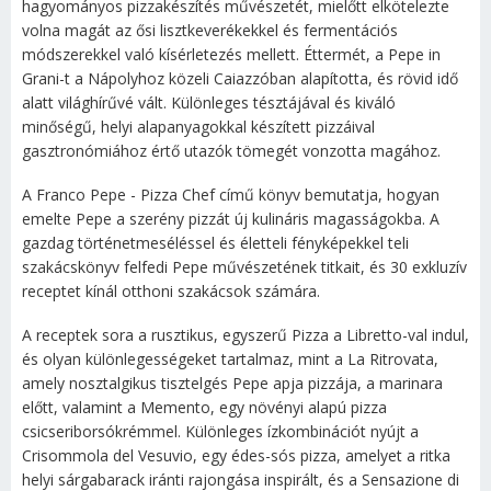
hagyományos pizzakészítés művészetét, mielőtt elkötelezte
volna magát az ősi lisztkeverékekkel és fermentációs
módszerekkel való kísérletezés mellett. Éttermét, a Pepe in
Grani-t a Nápolyhoz közeli Caiazzóban alapította, és rövid idő
alatt világhírűvé vált. Különleges tésztájával és kiváló
minőségű, helyi alapanyagokkal készített pizzáival
gasztronómiához értő utazók tömegét vonzotta magához.
A Franco Pepe - Pizza Chef című könyv bemutatja, hogyan
emelte Pepe a szerény pizzát új kulináris magasságokba. A
gazdag történetmeséléssel és életteli fényképekkel teli
szakácskönyv felfedi Pepe művészetének titkait, és 30 exkluzív
receptet kínál otthoni szakácsok számára.
A receptek sora a rusztikus, egyszerű Pizza a Libretto-val indul,
és olyan különlegességeket tartalmaz, mint a La Ritrovata,
amely nosztalgikus tisztelgés Pepe apja pizzája, a marinara
előtt, valamint a Memento, egy növényi alapú pizza
csicseriborsókrémmel. Különleges ízkombinációt nyújt a
Crisommola del Vesuvio, egy édes-sós pizza, amelyet a ritka
helyi sárgabarack iránti rajongása inspirált, és a Sensazione di