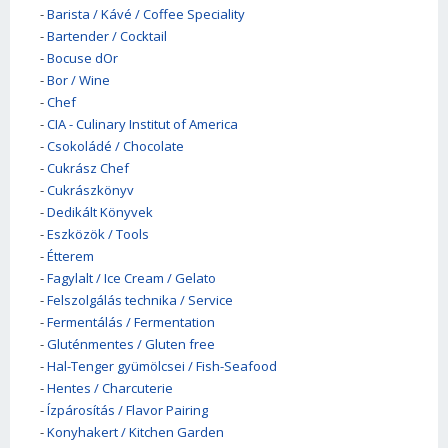
-
Barista / Kávé / Coffee Speciality
-
Bartender / Cocktail
-
Bocuse dOr
-
Bor / Wine
-
Chef
-
CIA - Culinary Institut of America
-
Csokoládé / Chocolate
-
Cukrász Chef
-
Cukrászkönyv
-
Dedikált Könyvek
-
Eszközök / Tools
-
Étterem
-
Fagylalt / Ice Cream / Gelato
-
Felszolgálás technika / Service
-
Fermentálás / Fermentation
-
Gluténmentes / Gluten free
-
Hal-Tenger gyümölcsei / Fish-Seafood
-
Hentes / Charcuterie
-
Ízpárosítás / Flavor Pairing
-
Konyhakert / Kitchen Garden