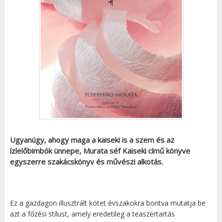
Ugyanúgy, ahogy maga a kaiseki is a szem és az
ízlelőbimbók ünnepe, Murata séf Kaiseki című könyve
egyszerre szakácskönyv és művészi alkotás.
Ez a gazdagon illusztrált kötet évszakokra bontva mutatja be
azt a főzési stílust, amely eredetileg a teaszertartás