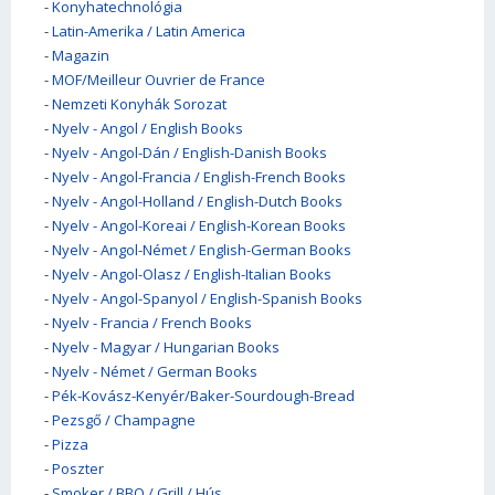
-
Konyhatechnológia
-
Latin-Amerika / Latin America
-
Magazin
-
MOF/Meilleur Ouvrier de France
-
Nemzeti Konyhák Sorozat
-
Nyelv - Angol / English Books
-
Nyelv - Angol-Dán / English-Danish Books
-
Nyelv - Angol-Francia / English-French Books
-
Nyelv - Angol-Holland / English-Dutch Books
-
Nyelv - Angol-Koreai / English-Korean Books
-
Nyelv - Angol-Német / English-German Books
-
Nyelv - Angol-Olasz / English-Italian Books
-
Nyelv - Angol-Spanyol / English-Spanish Books
-
Nyelv - Francia / French Books
-
Nyelv - Magyar / Hungarian Books
-
Nyelv - Német / German Books
-
Pék-Kovász-Kenyér/Baker-Sourdough-Bread
-
Pezsgő / Champagne
-
Pizza
-
Poszter
-
Smoker / BBQ / Grill / Hús