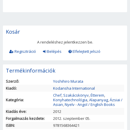
Kosár
A rendeléshez jelentkezzen be.
Regisztráció
Belépés
Elfelejtett jelszó
Termékinformációk
Szerző:
Yoshihiro Murata
Kiadó:
Kodansha International
Chef
,
Szakácskönyv
,
Étterem
,
Kategória:
Konyhatechnológia
,
Alapanyag
,
Ázsiai /
Asian
,
Nyelv - Angol / English Books
Kiadás éve:
2012
Forgalmazás kezdete:
2012. szeptember 05.
ISBN:
9781568364421