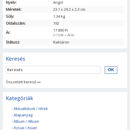
Nyelv:
Angol
Méretek:
23.1
x
29.2
x
2.3
cm
Súly:
1.34 kg
Oldalszám:
192
17 890 Ft
Ár:
(17 038 + ÁFA)
Státusz:
Raktáron
Keresés
Összetett kereső »»
Kategóriák
-
Aktualitások / Hírek
-
Alapanyag
-
Album / Album
-
Ázsiai / Asian