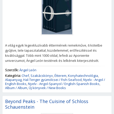
A világ egyik legexkluzívabb éttermének remekműve, 6 kötetbe
gyűjtve, tele tapasztalattal, küzdelemmel, erőfeszítéssel és
kiválósággal. Több mint 1000 oldal, lefedi az Aponiente
univerzumot, Ángel León testének és lelkének kiterjesztését.
Szerzők:
Ángel León
Kategória:
Chef
,
Szakácskönyv
,
Étterem
,
Konyhatechnológia
,
Alapanyag
,
Hal-Tenger gyümölcsei / Fish-Seafood
,
Nyelv - Angol /
English Books
,
Nyelv - Angol-Spanyol / English-Spanish Books
,
Album / Album
,
Új könyvek / New Books
Beyond Peaks - The Cuisine of Schloss
Schauenstein