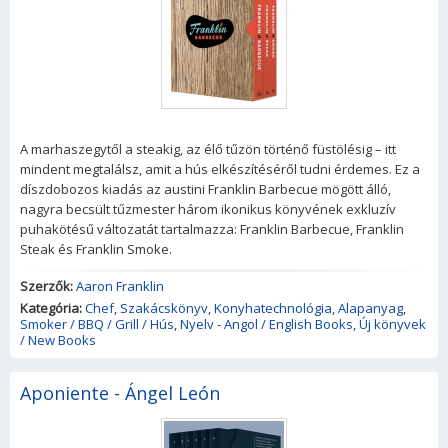
A marhaszegytől a steakig, az élő tűzön történő füstölésig – itt
mindent megtalálsz, amit a hús elkészítéséről tudni érdemes. Ez a
díszdobozos kiadás az austini Franklin Barbecue mögött álló,
nagyra becsült tűzmester három ikonikus könyvének exkluzív
puhakötésű változatát tartalmazza: Franklin Barbecue, Franklin
Steak és Franklin Smoke.
Szerzők:
Aaron Franklin
Kategória:
Chef
,
Szakácskönyv
,
Konyhatechnológia
,
Alapanyag
,
Smoker / BBQ / Grill / Hús
,
Nyelv - Angol / English Books
,
Új könyvek
/ New Books
Aponiente - Ángel León