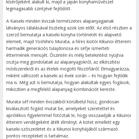
kísérőjeként alakult ki, majd a japán konyhaművészet
legmagasabb szintjévé fejlődött.
A Kaiseki minden évszak természetes alapanyagainak
látványos tálalásával tiszteleg azok ízei előtt. Az első részben a
szerző bemutatja a kaiseki konyha történetét és alapvető
elemeit, majd Yoshihiro Murata, a híres kiotói Kikunoi étterem
harmadik generációs tulajdonosa és séfje ismerteti
éttermének menüjét. Őszintén és mély betekintést nyújtva
osztja meg gondolatait az alapanyagokról, az elkészítési
módszerekről és az ételek mögötti filozófiáról. Elmagyarázza,
miként változott a kaiseki az évek során – és hogyan fejlődik
ma is. Még azt is bemutatja, hogyan alakultak egyes fogások,
miközben a megfelelő alapanyag-kombinációt kereste.
Murata séf minden évszakból körülbelül húsz, gondosan
kiválasztott fogást mutat be, amelyeket szeretettel és
aprólékos figyelemmel fotóztak le, hogy visszaadják a Kikunoi
étterem vendégeként átélt élményt. A kötet emellett egy
kaiseki-szószedetet és a Kikunoi konyhájából származó
pontos recepteket is tartalmaz.