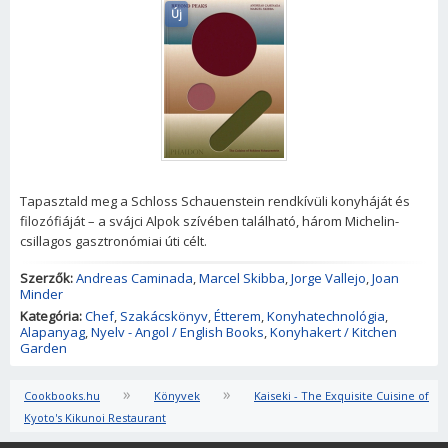
Új
Tapasztald meg a Schloss Schauenstein rendkívüli konyháját és
filozófiáját – a svájci Alpok szívében található, három Michelin-
csillagos gasztronómiai úti célt.
Szerzők:
Andreas Caminada
,
Marcel Skibba
,
Jorge Vallejo
,
Joan
Minder
Kategória:
Chef
,
Szakácskönyv
,
Étterem
,
Konyhatechnológia
,
Alapanyag
,
Nyelv - Angol / English Books
,
Konyhakert / Kitchen
Garden
»
»
Cookbooks.hu
Könyvek
Kaiseki - The Exquisite Cuisine of
Kyoto's Kikunoi Restaurant