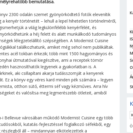
mélyrehatóbb bemutatása.
K
önyv 2300 odalán szemet gyönyörködtető fotók elevenítik
 a kenyér történetét – lehull a lepel hihetetlen történelméről,
ismerhetjük a világ legkülönfélébb kenyérféléit, és
K
nyörködhetünk a héj felett és alatt munkálkodó tudományos
I
enségek lélegzetelállító szépségében. A Modernist Cuisine
N
lógiákkal találkozhatunk, amiket még sehol nem publikáltak.
M
entes acél tokban érkezik; több mint 1500 hagyományos és
konyhai útmutatóval kiegészítve, ami a receptek tömör
S
dén hasznosíthatók legyenek a gyakorlatban is. A
O
rkinek, aki csillapítani akarja tudásszomját a kenyerek
Ár
ját. Ez a könyv egy véres kard minden pék számára – legyen
ista, otthon sütő, éttermi séf vagy kézműves. Arra hív
S
tőségeket és valósítsa meg legmerészebb ötleteit, amiből
K
on-i Bellevue városában működő Modernist Cuisine egy több
tudósokból, kutatás-fejlesztéssel foglalkozó séfekből, egy
Ö
g részlegből áll – mindannyian elkötelezettek a