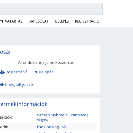
YITVATARTÁS
KAPCSOLAT
BELÉPÉS
REGISZTRÁCIÓ
osár
A rendeléshez jelentkezzen be.
Regisztráció
Belépés
Elfelejtett jelszó
ermékinformációk
Nathan Myhrvold
,
Francisco J.
zerzők:
Migoya
iadó:
The Cooking LAB