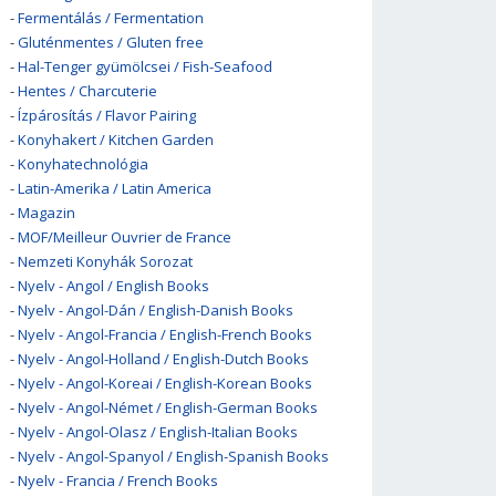
-
Fermentálás / Fermentation
-
Gluténmentes / Gluten free
-
Hal-Tenger gyümölcsei / Fish-Seafood
-
Hentes / Charcuterie
-
Ízpárosítás / Flavor Pairing
-
Konyhakert / Kitchen Garden
-
Konyhatechnológia
-
Latin-Amerika / Latin America
-
Magazin
-
MOF/Meilleur Ouvrier de France
-
Nemzeti Konyhák Sorozat
-
Nyelv - Angol / English Books
-
Nyelv - Angol-Dán / English-Danish Books
-
Nyelv - Angol-Francia / English-French Books
-
Nyelv - Angol-Holland / English-Dutch Books
-
Nyelv - Angol-Koreai / English-Korean Books
-
Nyelv - Angol-Német / English-German Books
-
Nyelv - Angol-Olasz / English-Italian Books
-
Nyelv - Angol-Spanyol / English-Spanish Books
-
Nyelv - Francia / French Books