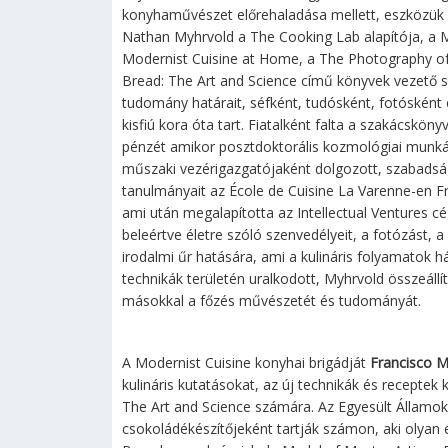
konyhaművészet előrehaladása mellett, eszközük a 
Nathan Myhrvold a The Cooking Lab alapítója, a M
Modernist Cuisine at Home, a The Photography of
Bread: The Art and Science című könyvek vezető sz
tudomány határait, séfként, tudósként, fotósként é
kisfiú kora óta tart. Fiatalként falta a szakácskön
pénzét amikor posztdoktorális kozmológiai munkáj
műszaki vezérigazgatójaként dolgozott, szabadság
tanulmányait az École de Cuisine La Varenne-en F
ami után megalapította az Intellectual Ventures cé
beleértve életre szóló szenvedélyeit, a fotózást, 
irodalmi űr hatására, ami a kulináris folyamatok há
technikák területén uralkodott, Myhrvold összeáll
másokkal a főzés művészetét és tudományát.
A Modernist Cuisine konyhai brigádját
Francisco 
kulináris kutatásokat, az új technikák és receptek
The Art and Science számára. Az Egyesült Államok
csokoládékészítőjeként tartják számon, aki olyan 