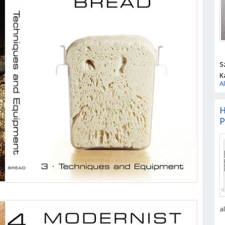
S
K
A
H
P
a