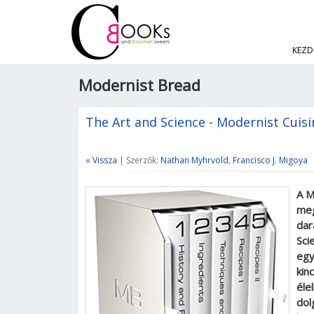
KEZD
Modernist Bread
The Art and Science - Modernist Cuisi
« Vissza
| Szerzők:
Nathan Myhrvold
,
Francisco J. Migoya
A M
meg
dar
Sci
egy
kin
éle
dol