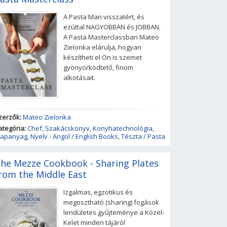
A Pasta Man visszatért, és
ezúttal NAGYOBBAN és JOBBAN.
A Pasta Masterclassban Mateo
Zielonka elárulja, hogyan
készítheti el Ön is szemet
gyönyörködtető, finom
alkotásait.
zerzők:
Mateo Zielonka
ategória:
Chef
,
Szakácskönyv
,
Konyhatechnológia
,
lapanyag
,
Nyelv - Angol / English Books
,
Tészta / Pasta
he Mezze Cookbook - Sharing Plates
rom the Middle East
Izgalmas, egzotikus és
megosztható (sharing) fogások
lendületes gyűjteménye a Közel-
Kelet minden tájáról