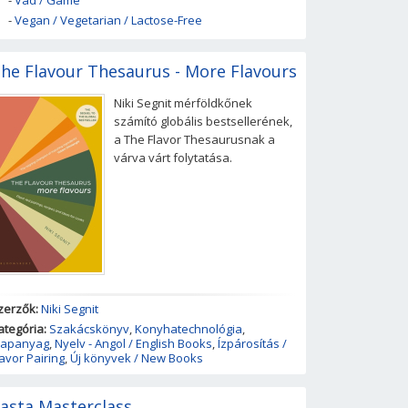
-
Vad / Game
-
Vegan / Vegetarian / Lactose-Free
he Flavour Thesaurus - More Flavours
Niki Segnit mérföldkőnek
számító globális bestsellerének,
a The Flavor Thesaurusnak a
várva várt folytatása.
zerzők:
Niki Segnit
ategória:
Szakácskönyv
,
Konyhatechnológia
,
lapanyag
,
Nyelv - Angol / English Books
,
Ízpárosítás /
lavor Pairing
,
Új könyvek / New Books
asta Masterclass