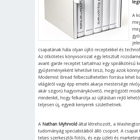
leg
A k
meg
meg
gyö
jel
csapatának hála olyan újító receptekkel és techno
Az ötkötetes könyvsorozat egy letisztult rozsdam
avant-garde receptet tartalmaz egy spirálkötésű 
gyűjteményeként lehetővé teszi, hogy azok könnye
Modernist Bread felbecsülhetetlen forrása lehet bá
világáról vagy épp emelni akarja mestersége nívó
akár szigorú hagyománykövető, megrögzött modern
mindenkit, hogy felkarolja az újításban rejlő lehe
teljesen új, egyedi kenyerek születhetnek.
A
Nathan Myhrvold
által létrehozott, a Washingt
tudományág specialistáiból álló csoport. A csapat 
teljes szerkesztői-fotós, és egy üzleti és marketin