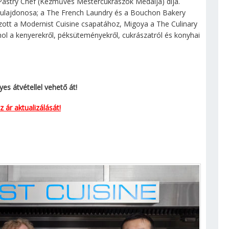
Pastry Chef (Kézműves Mestercukrászok Medálja) díja.
tulajdonosa; a The French Laundry és a Bouchon Bakery
ozott a Modernist Cuisine csapatához, Migoya a The Culinary
hol a kenyerekről, péksüteményekről, cukrászatról és konyhai
s átvétellel vehető át!
 ár aktualizálását!