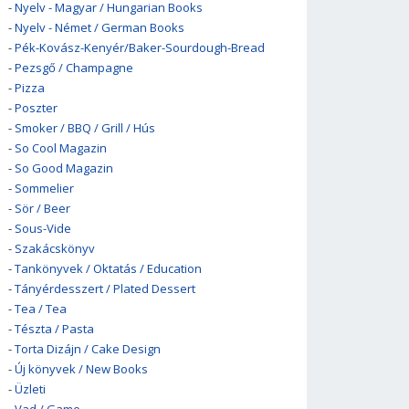
-
Nyelv - Magyar / Hungarian Books
-
Nyelv - Német / German Books
-
Pék-Kovász-Kenyér/Baker-Sourdough-Bread
-
Pezsgő / Champagne
-
Pizza
-
Poszter
-
Smoker / BBQ / Grill / Hús
-
So Cool Magazin
-
So Good Magazin
-
Sommelier
-
Sör / Beer
-
Sous-Vide
-
Szakácskönyv
-
Tankönyvek / Oktatás / Education
-
Tányérdesszert / Plated Dessert
-
Tea / Tea
-
Tészta / Pasta
-
Torta Dizájn / Cake Design
-
Új könyvek / New Books
-
Üzleti