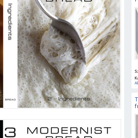
S
K
A
T
f