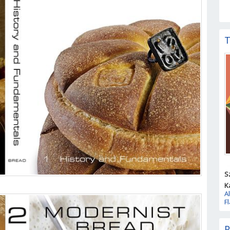
T
S
K
A
F
P