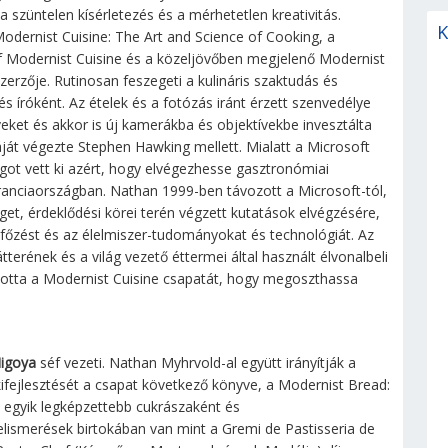
szüntelen kísérletezés és a mérhetetlen kreativitás.
K
odernist Cuisine: The Art and Science of Cooking, a
 Modernist Cuisine és a közeljövőben megjelenő Modernist
erzője. Rutinosan feszegeti a kulináris szaktudás és
s íróként. Az ételek és a fotózás iránt érzett szenvedélye
yveket és akkor is új kamerákba és objektívekbe invesztálta
át végezte Stephen Hawking mellett. Mialatt a Microsoft
ot vett ki azért, hogy elvégezhesse gasztronómiai
ranciaországban. Nathan 1999-ben távozott a Microsoft-tól,
get, érdeklődési körei terén végzett kutatások elvégzésére,
a főzést és az élelmiszer-tudományokat és technológiát. Az
tterének és a világ vezető éttermei által használt élvonalbeli
ította a Modernist Cuisine csapatát, hogy megoszthassa
Migoya
séf vezeti. Nathan Myhrvold-al együtt irányítják a
 kifejlesztését a csapat következő könyve, a Modernist Bread:
 egyik legképzettebb cukrászaként és
elismerések birtokában van mint a Gremi de Pastisseria de