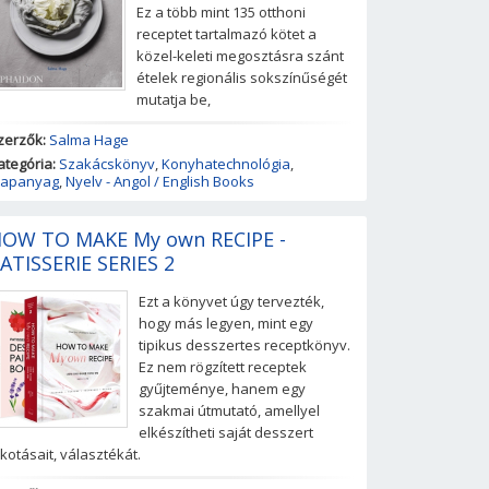
Ez a több mint 135 otthoni
receptet tartalmazó kötet a
közel-keleti megosztásra szánt
ételek regionális sokszínűségét
mutatja be,
zerzők:
Salma Hage
ategória:
Szakácskönyv
,
Konyhatechnológia
,
lapanyag
,
Nyelv - Angol / English Books
OW TO MAKE My own RECIPE -
ATISSERIE SERIES 2
Ezt a könyvet úgy tervezték,
hogy más legyen, mint egy
tipikus desszertes receptkönyv.
Ez nem rögzített receptek
gyűjteménye, hanem egy
szakmai útmutató, amellyel
elkészítheti saját desszert
lkotásait, választékát.