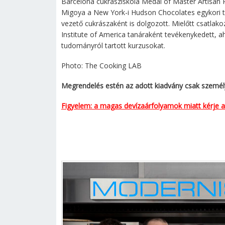
Barcelona cukrásziskola Medal of Master Artisan 
Migoya a New York-i Hudson Chocolates egykori 
vezető cukrászaként is dolgozott. Mielőtt csatlak
Institute of America tanáraként tevékenykedett, a
tudományról tartott kurzusokat.
Photo: The Cooking LAB
Megrendelés estén az adott kiadvány csak személye
Figyelem: a magas devízaárfolyamok miatt kérje az