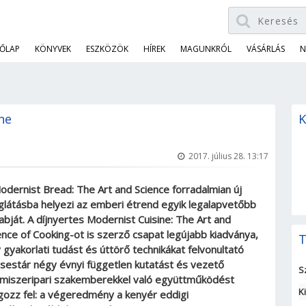
ŐLAP
KÖNYVEK
ESZKÖZÖK
HÍREK
MAGUNKRÓL
VÁSÁRLÁS
N
ne
K
2017. július 28. 13:17
odernist Bread: The Art and Science forradalmian új
látásba helyezi az emberi étrend egyik legalapvetőbb
abját. A díjnyertes Modernist Cuisine: The Art and
ence of Cooking-ot is szerző csapat legújabb kiadványa,
T
 gyakorlati tudást és úttörő technikákat felvonultató
csestár négy évnyi független kutatást és vezető
S
lmiszeripari szakemberekkel való együttműködést
K
gozz fel: a végeredmény a kenyér eddigi