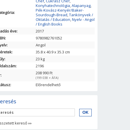
Chef
,
Cukrász Chef
,
Konyhatechnológia
,
Alapanyag
,
Pék-Kovász-Kenyér/Baker-
ategória:
Sourdough-Bread
,
Tankönyvek /
Oktatás / Education
,
Nyelv - Angol
/ English Books
iadás éve:
2017
SBN:
9780982761052
yelv:
Angol
éretek:
35.8
x
40.9
x
35.3
cm
úly:
23 kg
ldalszám:
2196
208 990 Ft
:
(199 038 + ÁFA)
tátusz:
Előrendelhető
eresés
sszetett kereső »»