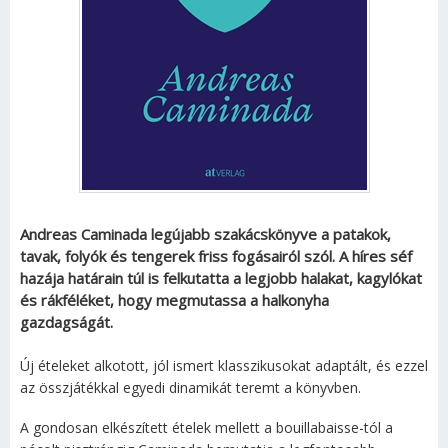
Andreas Caminada legújabb szakácskönyve a patakok,
tavak, folyók és tengerek friss fogásairól szól. A híres séf
hazája határain túl is felkutatta a legjobb halakat, kagylókat
és rákféléket, hogy megmutassa a halkonyha
gazdagságát.
Új ételeket alkotott, jól ismert klasszikusokat adaptált, és ezzel
az összjátékkal egyedi dinamikát teremt a könyvben.
A gondosan elkészített ételek mellett a bouillabaisse-tól a