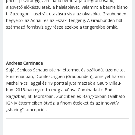
pácolt pisztrángig Caminada bemutatja a legfontosabb,
alapvető előkészületek, a halalaplevet, valamint a beurre blanc-
t. Gazdagon illusztrált utazásra viszi az olvasókat Graubünden
hegyeitől az Adriai- és az Északi-tengerig. A Graubünden-ből
származó forrásvíz egy része ezekbe a tengerekbe ömlik.
Andreas Caminada
Saját Schloss Schauenstein-i éttermet és szállodát üzemeltet
Fürstenauban, Domleschgben (Graubünden), amelyet három
Michelin-csillaggal és 19 ponttal jutalmaztak a Gault-Millau-
ban. 2018-ban nyitotta meg a »Casa Caminada-t«. Bad
Ragazban, St. Moritzban, Zürichben és Bangkokban található
IGNIV éttermeiben ötvözi a finom ételeket és az innovatív
„sharing” koncepciót.