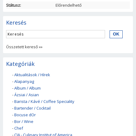
Státusz:
Előrendelhető
Keresés
Összetett kereső »»
Kategóriák
-
Aktualitások / Hírek
-
Alapanyag
-
Album / Album
-
Ázsiai / Asian
-
Barista / Kávé / Coffee Speciality
-
Bartender / Cocktail
-
Bocuse dOr
-
Bor / Wine
-
Chef
-
CIA - Culinary Institut of America