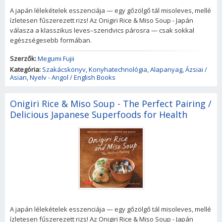
A japán lélekételek esszenciája — egy gőzölgő tál misoleves, mellé
ízletesen fűszerezett rizs! Az Onigiri Rice & Miso Soup - Japán
válasza a klasszikus leves–szendvics párosra — csak sokkal
egészségesebb formában.
Szerzők:
Megumi Fujii
Kategória:
Szakácskönyv
,
Konyhatechnológia
,
Alapanyag
,
Ázsiai /
Asian
,
Nyelv - Angol / English Books
Onigiri Rice & Miso Soup - The Perfect Pairing /
Delicious Japanese Superfoods for Health
A japán lélekételek esszenciája — egy gőzölgő tál misoleves, mellé
ízletesen fűszerezett rizs! Az Onigiri Rice & Miso Soup - Japán