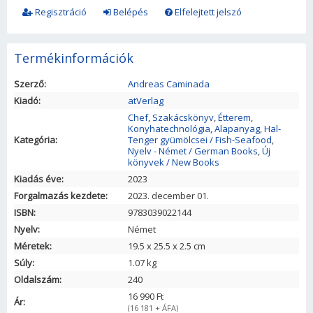
Regisztráció
Belépés
Elfelejtett jelszó
Termékinformációk
Szerző:
Andreas Caminada
Kiadó:
atVerlag
Chef
,
Szakácskönyv
,
Étterem
,
Konyhatechnológia
,
Alapanyag
,
Hal-
Kategória:
Tenger gyümölcsei / Fish-Seafood
,
Nyelv - Német / German Books
,
Új
könyvek / New Books
Kiadás éve:
2023
Forgalmazás kezdete:
2023. december 01.
ISBN:
9783039022144
Nyelv:
Német
Méretek:
19.5
x
25.5
x
2.5
cm
Súly:
1.07 kg
Oldalszám:
240
16 990 Ft
Ár:
(16 181 + ÁFA)