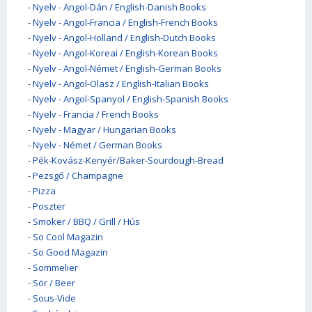
-
Nyelv - Angol-Dán / English-Danish Books
-
Nyelv - Angol-Francia / English-French Books
-
Nyelv - Angol-Holland / English-Dutch Books
-
Nyelv - Angol-Koreai / English-Korean Books
-
Nyelv - Angol-Német / English-German Books
-
Nyelv - Angol-Olasz / English-Italian Books
-
Nyelv - Angol-Spanyol / English-Spanish Books
-
Nyelv - Francia / French Books
-
Nyelv - Magyar / Hungarian Books
-
Nyelv - Német / German Books
-
Pék-Kovász-Kenyér/Baker-Sourdough-Bread
-
Pezsgő / Champagne
-
Pizza
-
Poszter
-
Smoker / BBQ / Grill / Hús
-
So Cool Magazin
-
So Good Magazin
-
Sommelier
-
Sör / Beer
-
Sous-Vide