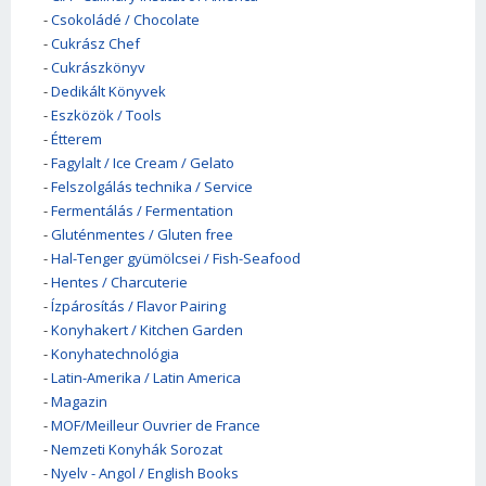
-
Csokoládé / Chocolate
-
Cukrász Chef
-
Cukrászkönyv
-
Dedikált Könyvek
-
Eszközök / Tools
-
Étterem
-
Fagylalt / Ice Cream / Gelato
-
Felszolgálás technika / Service
-
Fermentálás / Fermentation
-
Gluténmentes / Gluten free
-
Hal-Tenger gyümölcsei / Fish-Seafood
-
Hentes / Charcuterie
-
Ízpárosítás / Flavor Pairing
-
Konyhakert / Kitchen Garden
-
Konyhatechnológia
-
Latin-Amerika / Latin America
-
Magazin
-
MOF/Meilleur Ouvrier de France
-
Nemzeti Konyhák Sorozat
-
Nyelv - Angol / English Books