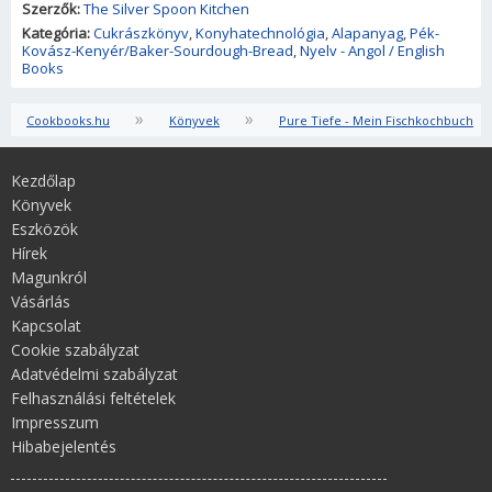
Szerzők:
The Silver Spoon Kitchen
Kategória:
Cukrászkönyv
,
Konyhatechnológia
,
Alapanyag
,
Pék-
Kovász-Kenyér/Baker-Sourdough-Bread
,
Nyelv - Angol / English
Books
»
»
Cookbooks.hu
Könyvek
Pure Tiefe - Mein Fischkochbuch
Kezdőlap
Könyvek
Eszközök
Hírek
Magunkról
Vásárlás
Kapcsolat
Cookie szabályzat
Adatvédelmi szabályzat
Felhasználási feltételek
Impresszum
Hibabejelentés