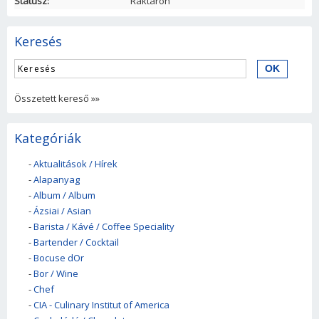
Státusz:
Raktáron
Keresés
Összetett kereső »»
Kategóriák
-
Aktualitások / Hírek
-
Alapanyag
-
Album / Album
-
Ázsiai / Asian
-
Barista / Kávé / Coffee Speciality
-
Bartender / Cocktail
-
Bocuse dOr
-
Bor / Wine
-
Chef
-
CIA - Culinary Institut of America