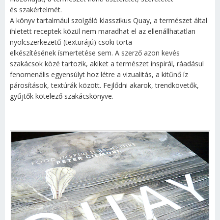
és szakértelmét.
A könyv tartalmául szolgáló klasszikus Quay, a természet által
ihletett receptek közül nem maradhat el az ellenállhatatlan
nyolcszerkezetű (texturájú) csoki torta
elkészítésének ísmertetése sem. A szerző azon kevés
szakácsok közé tartozik, akiket a természet inspirál, ráadásul
fenomenális egyensúlyt hoz létre a vizualitás, a kitűnő íz
párosítások, textúrák között. Fejlődni akarok, trendkövetők,
gyűjtők kötelező szakácskönyve.