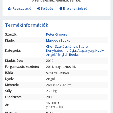
A rendeléshez jelentkezzen be.
Regisztráció
Belépés
Elfelejtett jelszó
Termékinformációk
Szerző:
Peter Gilmore
Kiadó:
Murdoch Books
Chef
,
Szakácskönyv
,
Étterem
,
Kategória:
Konyhatechnológia
,
Alapanyag
,
Nyelv -
Angol / English Books
Kiadás éve:
2010
Forgalmazás kezdete:
2011. augusztus 15.
ISBN:
9781741964875
Nyelv:
Angol
Méretek:
26.5
x
32
x
3.5
cm
Súly:
2.28 kg
Oldalszám:
288
16 980 Ft
Ár:
(16 171 + ÁFA)