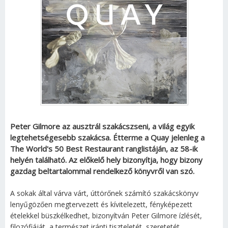
Peter Gilmore az ausztrál szakácszseni, a világ egyik
legtehetségesebb szakácsa. Étterme a Quay jelenleg a
The World's 50 Best Restaurant ranglistáján,
az 58-ik
helyén található. Az előkelő hely bizonyítja, hogy bizony
gazdag beltartalommal rendelkező könyvről van szó.
A sokak által várva várt, úttörőnek számító szakácskönyv
lenyűgözően megtervezett és kívitelezett, fényképezett
ételekkel büszkélkedhet, bizonyítván Peter Gilmore ízlését,
filozófiáját, a természet iránti tiszteletét, szeretetét