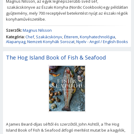
Magnus Nilsson, az egyik legnépszerűbb svéd séf,
szakácskönyve az Északi Konyha (Nordic Cookbook) egy példátlan
gyűjtemény, mely 700 receptjével betekintést nyújt az északi régiók
konyhaművészetébe.
Szerzők:
Magnus Nilsson
Kategória:
Chef
,
Szakácskönyv
,
Étterem
,
Konyhatechnológia
,
Alapanyag
,
Nemzeti Konyhák Sorozat
,
Nyelv - Angol / English Books
The Hog Island Book of Fish & Seafood
A James Beard-díjas séftől és szerzőtől, John Ashtől, a The Hog
Island Book of Fish & Seafood átfogó merítést mutat be a kagylók,