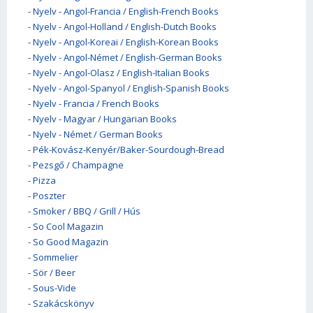
-
Nyelv - Angol-Francia / English-French Books
-
Nyelv - Angol-Holland / English-Dutch Books
-
Nyelv - Angol-Koreai / English-Korean Books
-
Nyelv - Angol-Német / English-German Books
-
Nyelv - Angol-Olasz / English-Italian Books
-
Nyelv - Angol-Spanyol / English-Spanish Books
-
Nyelv - Francia / French Books
-
Nyelv - Magyar / Hungarian Books
-
Nyelv - Német / German Books
-
Pék-Kovász-Kenyér/Baker-Sourdough-Bread
-
Pezsgő / Champagne
-
Pizza
-
Poszter
-
Smoker / BBQ / Grill / Hús
-
So Cool Magazin
-
So Good Magazin
-
Sommelier
-
Sör / Beer
-
Sous-Vide
-
Szakácskönyv