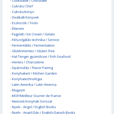
-
Csokoládé / Chocolate
-
Cukrász Chef
-
Cukrászkönyv
-
Dedikált Könyvek
-
Eszközök / Tools
-
Étterem
-
Fagylalt / Ice Cream / Gelato
-
Felszolgálás technika / Service
-
Fermentálás / Fermentation
-
Gluténmentes / Gluten free
-
Hal-Tenger gyümölcsei / Fish-Seafood
-
Hentes / Charcuterie
-
Ízpárosítás / Flavor Pairing
-
Konyhakert / Kitchen Garden
-
Konyhatechnológia
-
Latin-Amerika / Latin America
-
Magazin
-
MOF/Meilleur Ouvrier de France
-
Nemzeti Konyhák Sorozat
-
Nyelv - Angol / English Books
-
Nyelv - Angol-Dán / English-Danish Books