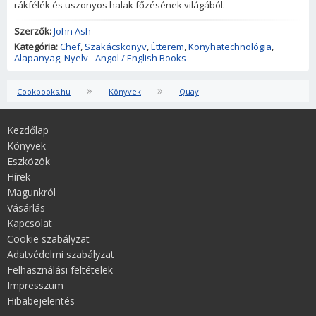
rákfélék és uszonyos halak főzésének világából.
Szerzők:
John Ash
Kategória:
Chef
,
Szakácskönyv
,
Étterem
,
Konyhatechnológia
,
Alapanyag
,
Nyelv - Angol / English Books
»
»
Cookbooks.hu
Könyvek
Quay
Kezdőlap
Könyvek
Eszközök
Hírek
Magunkról
Vásárlás
Kapcsolat
Cookie szabályzat
Adatvédelmi szabályzat
Felhasználási feltételek
Impresszum
Hibabejelentés