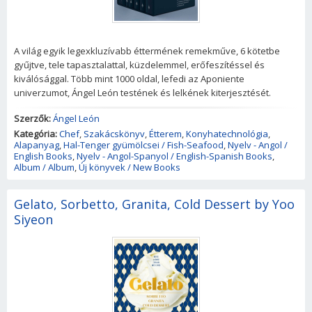
A világ egyik legexkluzívabb éttermének remekműve, 6 kötetbe
gyűjtve, tele tapasztalattal, küzdelemmel, erőfeszítéssel és
kiválósággal. Több mint 1000 oldal, lefedi az Aponiente
univerzumot, Ángel León testének és lelkének kiterjesztését.
Szerzők:
Ángel León
Kategória:
Chef
,
Szakácskönyv
,
Étterem
,
Konyhatechnológia
,
Alapanyag
,
Hal-Tenger gyümölcsei / Fish-Seafood
,
Nyelv - Angol /
English Books
,
Nyelv - Angol-Spanyol / English-Spanish Books
,
Album / Album
,
Új könyvek / New Books
Gelato, Sorbetto, Granita, Cold Dessert by Yoo
Siyeon