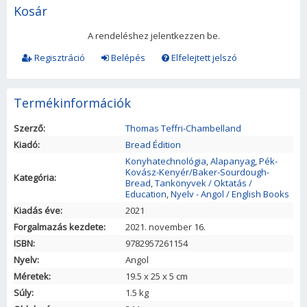
Kosár
A rendeléshez jelentkezzen be.
Regisztráció
Belépés
Elfelejtett jelszó
Termékinformációk
Szerző:
Thomas Teffri-Chambelland
Kiadó:
Bread Édition
Konyhatechnológia
,
Alapanyag
,
Pék-
Kovász-Kenyér/Baker-Sourdough-
Kategória:
Bread
,
Tankönyvek / Oktatás /
Education
,
Nyelv - Angol / English Books
Kiadás éve:
2021
Forgalmazás kezdete:
2021. november 16.
ISBN:
9782957261154
Nyelv:
Angol
Méretek:
19.5
x
25
x
5
cm
Súly:
1.5 kg