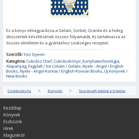
Ez a könyv elmagyarázza a Gelato, Sorbet, Granita és a hideg
desszertek készítésének összes folyamatát, és tartalmazza az
összes elméletet és a gyártáshoz szükséges receptet.
Szerzők:
Yoo Siyeon
Kategória:
Cukrász Chef
,
Cukrászkönyv
,
Konyhatechnológia
,
Alapanyag
,
Fagylalt / Ice Cream / Gelato
,
Nyelv - Angol / English
Books
,
Nyelv - Angol-Koreai / English-Korean Books
,
Új könyvek /
New Books
»
»
Cookbooks.hu
Könyvek
Sourdough baking a treatise
Kezdőlap
Könyvek
Eszközök
Hírek
Magunkról