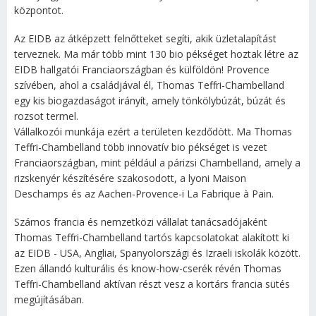
központot.
Az EIDB az átképzett felnőtteket segíti, akik üzletalapítást
terveznek. Ma már több mint 130 bio pékséget hoztak létre az
EIDB hallgatói Franciaországban és külföldön! Provence
szívében, ahol a családjával él, Thomas Teffri-Chambelland
egy kis biogazdaságot irányít, amely tönkölybúzát, búzát és
rozsot termel.
Vállalkozói munkája ezért a területen kezdődött. Ma Thomas
Teffri-Chambelland több innovatív bio pékséget is vezet
Franciaországban, mint például a párizsi Chambelland, amely a
rizskenyér készítésére szakosodott, a lyoni Maison
Deschamps és az Aachen-Provence-i La Fabrique à Pain.
Számos francia és nemzetközi vállalat tanácsadójaként
Thomas Teffri-Chambelland tartós kapcsolatokat alakított ki
az EIDB - USA, Angliai, Spanyolországi és Izraeli iskolák között.
Ezen állandó kulturális és know-how-cserék révén Thomas
Teffri-Chambelland aktívan részt vesz a kortárs francia sütés
megújításában.