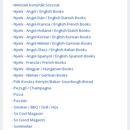
-
Nemzeti Konyhák Sorozat
-
Nyelv - Angol / English Books
-
Nyelv - Angol-Dán / English-Danish Books
-
Nyelv - Angol-Francia / English-French Books
-
Nyelv - Angol-Holland / English-Dutch Books
-
Nyelv - Angol-Koreai / English-Korean Books
-
Nyelv - Angol-Német / English-German Books
-
Nyelv - Angol-Olasz / English-Italian Books
-
Nyelv - Angol-Spanyol / English-Spanish Books
-
Nyelv - Francia / French Books
-
Nyelv - Magyar / Hungarian Books
-
Nyelv - Német / German Books
-
Pék-Kovász-Kenyér/Baker-Sourdough-Bread
-
Pezsgő / Champagne
-
Pizza
-
Poszter
-
Smoker / BBQ / Grill / Hús
-
So Cool Magazin
-
So Good Magazin
-
Sommelier