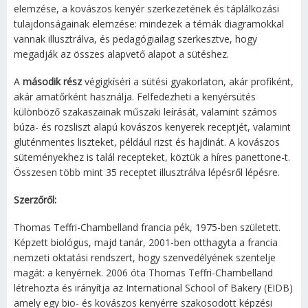
elemzése, a kovászos kenyér szerkezetének és táplálkozási
tulajdonságainak elemzése: mindezek a témák diagramokkal
vannak illusztrálva, és pedagógiailag szerkesztve, hogy
megadják az összes alapvető alapot a sütéshez.
A
második rész
végigkíséri a sütési gyakorlaton, akár profiként,
akár amatőrként használja. Felfedezheti a kenyérsütés
különböző szakaszainak műszaki leírását, valamint számos
búza- és rozsliszt alapú kovászos kenyerek receptjét, valamint
gluténmentes liszteket, például rizst és hajdinát. A kovászos
süteményekhez is talál recepteket, köztük a híres panettone-t.
Összesen több mint 35 receptet illusztrálva lépésről lépésre.
Szerzőről:
Thomas Teffri-Chambelland francia pék, 1975-ben született.
Képzett biológus, majd tanár, 2001-ben otthagyta a francia
nemzeti oktatási rendszert, hogy szenvedélyének szentelje
magát: a kenyérnek. 2006 óta Thomas Teffri-Chambelland
létrehozta és irányítja az International School of Bakery (EIDB)
amely egy bio- és kovászos kenyérre szakosodott képzési