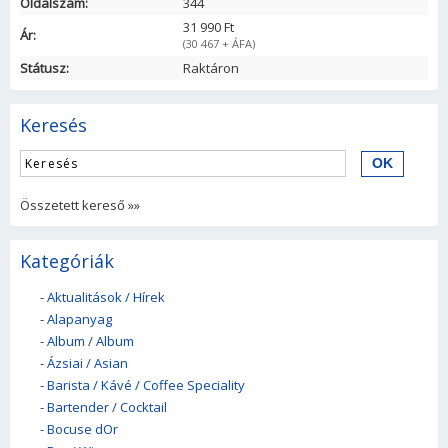
Oldalszám:
344
31 990 Ft
Ár:
(30 467 + ÁFA)
Státusz:
Raktáron
Keresés
Összetett kereső »»
Kategóriák
-
Aktualitások / Hírek
-
Alapanyag
-
Album / Album
-
Ázsiai / Asian
-
Barista / Kávé / Coffee Speciality
-
Bartender / Cocktail
-
Bocuse dOr