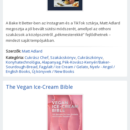
A Bake It Better-ben az Instagram és a TikTok sztárja, Matt Adlard
megosztja a jól bevált sütési módszerét, amellyel az otthoni
szakácsok a középszintről „pékmesterekké” fejlődhetnek –
mindezt saját tempójukban.
Szerzők:
Matt Adlard
Kategória:
Cukrász Chef
,
Szakácskönyv
,
Cukrászkönyv
,
Konyhatechnológia
,
Alapanyag
,
Pék-Kovász-Kenyér/Baker-
Sourdough-Bread
,
Fagylalt / Ice Cream / Gelato
,
Nyelv - Angol /
English Books
,
Új könyvek / New Books
The Vegan Ice-Cream Bible