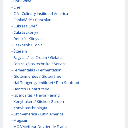
-
Bor / Wine
-
Chef
-
CIA - Culinary Institut of America
-
Csokoládé / Chocolate
-
Cukrász Chef
-
Cukrászkönyv
-
Dedikált Könyvek
-
Eszközök / Tools
-
Étterem
-
Fagylalt / Ice Cream / Gelato
-
Felszolgálás technika / Service
-
Fermentálás / Fermentation
-
Gluténmentes / Gluten free
-
Hal-Tenger gyümölcsei / Fish-Seafood
-
Hentes / Charcuterie
-
Ízpárosítás / Flavor Pairing
-
Konyhakert / Kitchen Garden
-
Konyhatechnológia
-
Latin-Amerika / Latin America
-
Magazin
-
MOF/Meilleur Ouvrier de France