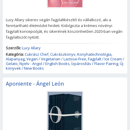
Lucy Allary sikeres vegán fagylaltkészítő és vállalkozó, aki a
fenntartható életmódot hirdeti. Kidolgozta a krémes növényi
fagylalt koncepcióját, és sikerének köszönhetően 2020-ban vegán
fagylaltozót nyitott.
Szerzők:
Lucy Allary
Kategória:
Cukrász Chef
,
Cukrászkönyv
,
Konyhatechnológia
,
Alapanyag
,
Vegan / Vegetarian / Lactose-Free
,
Fagylalt / Ice Cream /
Gelato
,
Nyelv - Angol / English Books
,
Ízpárosítás / Flavor Pairing
,
Új
könyvek / New Books
Aponiente - Ángel León